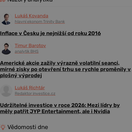
Lukáš Kovanda
hlavní ekonom Trinity Bank
Inflace v Česku je nejnižší od roku 2016
Timur Barotov
analytik BHS
Americké akcie zažily výrazně volatilní seanci,
mírné zisky po otevření trhu se rychle proměnily v
plošný výprodej
Lukáš Richtár
Redaktor investice.cz
Udržitelné investice v roce 2026: Mezi lídry by
měly patřit JYP Entertainment, ale i Nvidia
Vědomosti dne