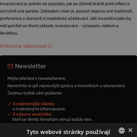
Investování je jedním ze způsobů, jak se účinně bránit proti inflaci a
ochránit své peníze. Základem však je, poznat nejprve své možnosti,
preference a stanovit si realistická očekávání. Váš investiční plán by
měl počítat se třemi základy investování - výnosem, rizikem a
likviditou.
Knihovna vědomostí
Newsletter
Mějte přehled s newsletterem.
Nenechte si ujít nejnovější zprávy o investicích a ekonomice.
Jednou týdně vám pošleme:
3 nejčtenější články
s hodnotnými informacemi,
3 názory analytiků
kteří se těmto tématům věnují každý den,
nová videa a podcasty
×
k prohloubení vašich znalostí.
Tyto webové stránky používají