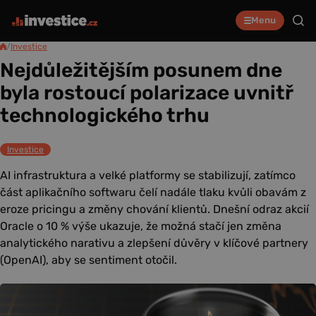
Menu
/
Investice
Nejdůležitějším posunem dne
byla rostoucí polarizace uvnitř
technologického trhu
Investice
AI infrastruktura a velké platformy se stabilizují, zatímco
část aplikačního softwaru čelí nadále tlaku kvůli obavám z
eroze pricingu a změny chování klientů. Dnešní odraz akcií
Oracle o 10 % výše ukazuje, že možná stačí jen změna
analytického narativu a zlepšení důvěry v klíčové partnery
(OpenAI), aby se sentiment otočil.