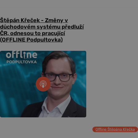
Štěpán Křeček - Změny v
důchodovém systému předluží
ČR, odnesou to pracující
(OFFLINE Podpultovka)
Offline Štěpána Křečka