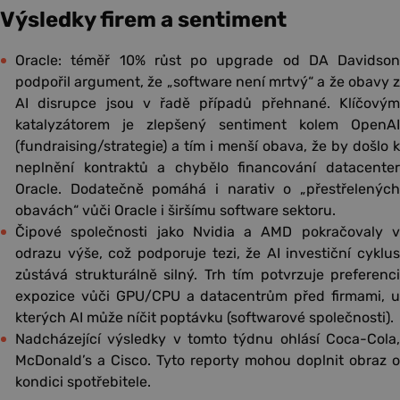
Výsledky firem a sentiment
Oracle: téměř 10% růst po upgrade od DA Davidson
podpořil argument, že „software není mrtvý“ a že obavy z
AI disrupce jsou v řadě případů přehnané. Klíčovým
katalyzátorem je zlepšený sentiment kolem OpenAI
(fundraising/strategie) a tím i menší obava, že by došlo k
neplnění kontraktů a chybělo financování datacenter
Oracle. Dodatečně pomáhá i narativ o „přestřelených
obavách“ vůči Oracle i širšímu software sektoru.
Čipové společnosti jako Nvidia a AMD pokračovaly v
odrazu výše, což podporuje tezi, že AI investiční cyklus
zůstává strukturálně silný. Trh tím potvrzuje preferenci
expozice vůči GPU/CPU a datacentrům před firmami, u
kterých AI může níčit poptávku (softwarové společnosti).
Nadcházející výsledky v tomto týdnu ohlásí Coca-Cola,
McDonald’s a Cisco. Tyto reporty mohou doplnit obraz o
kondici spotřebitele.