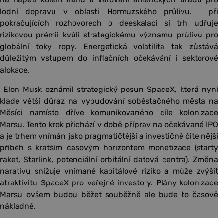
lodní dopravu v oblasti Hormuzského průlivu. I při
pokračujících rozhovorech o deeskalaci si trh udřuje
rizikovou prémii kvůli strategickému významu průlivu pro
globální toky ropy. Energetická volatilita tak zůstává
důležitým vstupem do inflačních očekávání i sektorové
alokace.
Elon Musk oznámil strategický posun SpaceX, která nyní
klade větší důraz na vybudování soběstačného města na
Měsíci namísto dříve komunikovaného cíle kolonizace
Marsu. Tento krok přichází v době příprav na očekávané IPO
a je trhem vnímán jako pragmatičtější a investičně čitelnější
příběh s kratším časovým horizontem monetizace (starty
raket, Starlink, potenciální orbitální datová centra). Změna
narativu snižuje vnímané kapitálové riziko a může zvýšit
atraktivitu SpaceX pro veřejné investory. Plány kolonizace
Marsu ovšem budou běžet souběžně ale bude to časově
nákladné.