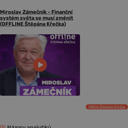
Miroslav Zámečník - Finanční
systém světa se musí změnit
(OFFLINE Štěpána Křečka)
Offline Štěpána Křečka
Názory analytiků