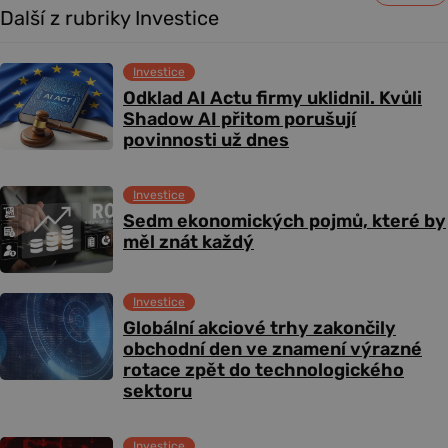
Další z rubriky Investice
Investice
Odklad AI Actu firmy uklidnil. Kvůli
Shadow AI přitom porušují
povinnosti už dnes
Investice
Sedm ekonomických pojmů, které by
měl znát každý
Investice
Globální akciové trhy zakončily
obchodní den ve znamení výrazné
rotace zpět do technologického
sektoru
Investice