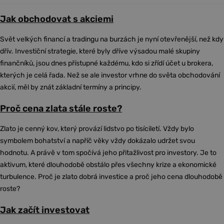
Jak obchodovat s akciemi
Svět velkých financí a tradingu na burzách je nyní otevřenější, než kdy
dřív. Investiční strategie, které byly dříve výsadou malé skupiny
finančníků, jsou dnes přístupné každému, kdo si zřídí účet u brokera,
kterých je celá řada. Než se ale investor vrhne do světa obchodování
akcií, měl by znát základní termíny a principy.
Proč cena zlata stále roste?
Zlato je cenný kov, který provází lidstvo po tisíciletí. Vždy bylo
symbolem bohatství a napříč věky vždy dokázalo udržet svou
hodnotu. A právě v tom spočívá jeho přitažlivost pro investory. Je to
aktivum, které dlouhodobě obstálo přes všechny krize a ekonomické
turbulence. Proč je zlato dobrá investice a proč jeho cena dlouhodobě
roste?
Jak začít investovat