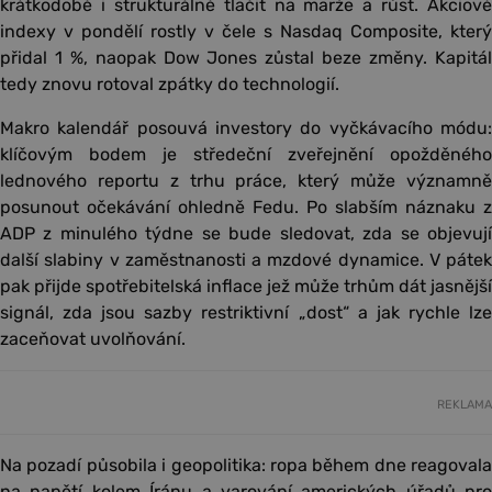
krátkodobě i strukturálně tlačit na marže a růst. Akciové
indexy v pondělí rostly v čele s Nasdaq Composite, který
přidal 1 %, naopak Dow Jones zůstal beze změny. Kapitál
tedy znovu rotoval zpátky do technologií.
Makro kalendář posouvá investory do vyčkávacího módu:
klíčovým bodem je středeční zveřejnění opožděného
lednového reportu z trhu práce, který může významně
posunout očekávání ohledně Fedu. Po slabším náznaku z
ADP z minulého týdne se bude sledovat, zda se objevují
další slabiny v zaměstnanosti a mzdové dynamice. V pátek
pak přijde spotřebitelská inflace jež může trhům dát jasnější
signál, zda jsou sazby restriktivní „dost“ a jak rychle lze
zaceňovat uvolňování.
REKLAMA
Na pozadí působila i geopolitika: ropa během dne reagovala
na napětí kolem Íránu a varování amerických úřadů pro