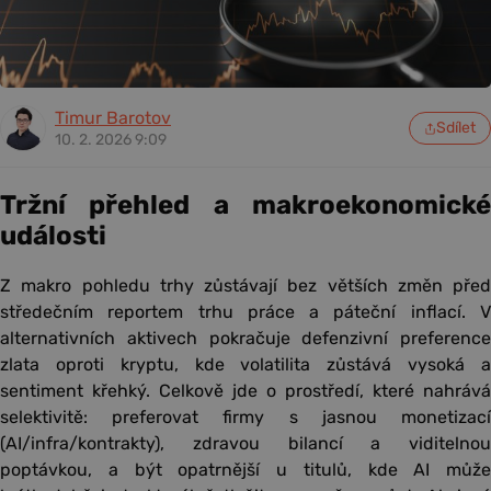
Timur Barotov
Sdílet
10. 2. 2026 9:09
Tržní přehled a makroekonomické
události
Z makro pohledu trhy zůstávají bez větších změn před
středečním reportem trhu práce a páteční inflací. V
alternativních aktivech pokračuje defenzivní preference
zlata oproti kryptu, kde volatilita zůstává vysoká a
sentiment křehký. Celkově jde o prostředí, které nahrává
selektivitě: preferovat firmy s jasnou monetizací
(AI/infra/kontrakty), zdravou bilancí a viditelnou
poptávkou, a být opatrnější u titulů, kde AI může