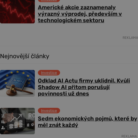
Americké akcie zaznamenaly
výrazný výprodej, především v
technologickém sektoru
REKLAMA
Nejnovější články
Investice
Odklad AI Actu firmy uklidnil. Kvůli
Shadow AI přitom porušují
povinnosti už dnes
Investice
Sedm ekonomických pojmů, které by
měl znát každý
REKLAMA