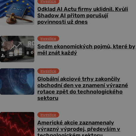
Investice
Odklad AI Actu firmy uklidnil. Kvůli
Shadow AI přitom porušují
povinnosti už dnes
Investice
Sedm ekonomických pojmů, které by
měl znát každý
Investice
Globální akciové trhy zakončily
obchodní den ve znamení výrazné
rotace zpět do technologického
sektoru
Investice
Americké akcie zaznamenaly
výrazný výprodej, především v
technologickém sektoru