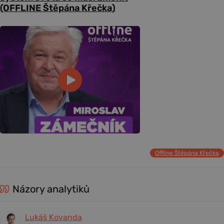
(OFFLINE Štěpána Křečka)
Offline Štěpána Křečka
Názory analytiků
Lukáš Kovanda