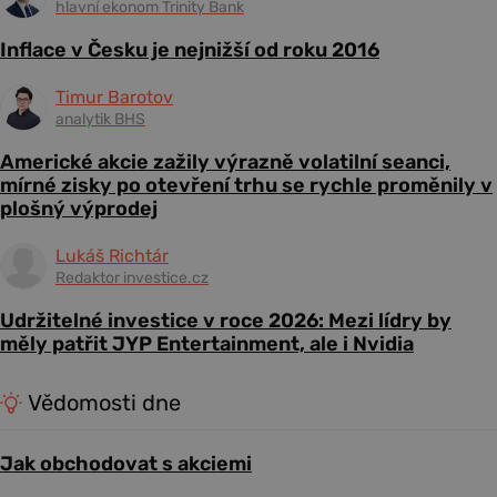
hlavní ekonom Trinity Bank
Inflace v Česku je nejnižší od roku 2016
Timur Barotov
analytik BHS
Americké akcie zažily výrazně volatilní seanci,
mírné zisky po otevření trhu se rychle proměnily v
plošný výprodej
Lukáš Richtár
Redaktor investice.cz
Udržitelné investice v roce 2026: Mezi lídry by
měly patřit JYP Entertainment, ale i Nvidia
Vědomosti dne
Jak obchodovat s akciemi