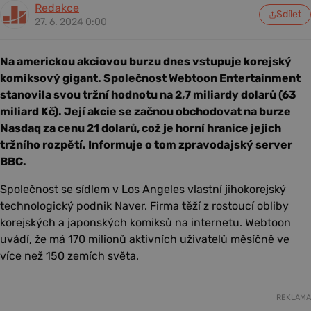
Redakce
Sdílet
27. 6. 2024 0:00
Na americkou akciovou burzu dnes vstupuje korejský
komiksový gigant. Společnost Webtoon Entertainment
stanovila svou tržní hodnotu na 2,7 miliardy dolarů (63
miliard Kč). Její akcie se začnou obchodovat na burze
Nasdaq za cenu 21 dolarů, což je horní hranice jejich
tržního rozpětí. Informuje o tom zpravodajský server
BBC.
Společnost se sídlem v Los Angeles vlastní jihokorejský
technologický podnik Naver. Firma těží z rostoucí obliby
korejských a japonských komiksů na internetu. Webtoon
uvádí, že má 170 milionů aktivních uživatelů měsíčně ve
více než 150 zemích světa.
REKLAMA