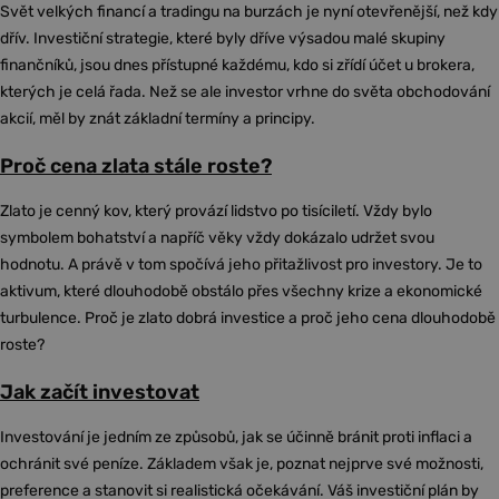
Svět velkých financí a tradingu na burzách je nyní otevřenější, než kdy
dřív. Investiční strategie, které byly dříve výsadou malé skupiny
finančníků, jsou dnes přístupné každému, kdo si zřídí účet u brokera,
kterých je celá řada. Než se ale investor vrhne do světa obchodování
akcií, měl by znát základní termíny a principy.
Proč cena zlata stále roste?
Zlato je cenný kov, který provází lidstvo po tisíciletí. Vždy bylo
symbolem bohatství a napříč věky vždy dokázalo udržet svou
hodnotu. A právě v tom spočívá jeho přitažlivost pro investory. Je to
aktivum, které dlouhodobě obstálo přes všechny krize a ekonomické
turbulence. Proč je zlato dobrá investice a proč jeho cena dlouhodobě
roste?
Jak začít investovat
Investování je jedním ze způsobů, jak se účinně bránit proti inflaci a
ochránit své peníze. Základem však je, poznat nejprve své možnosti,
preference a stanovit si realistická očekávání. Váš investiční plán by