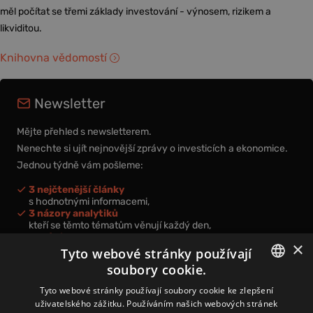
měl počítat se třemi základy investování - výnosem, rizikem a
likviditou.
Knihovna vědomostí
Newsletter
Mějte přehled s newsletterem.
Nenechte si ujít nejnovější zprávy o investicích a ekonomice.
Jednou týdně vám pošleme:
3 nejčtenější články
s hodnotnými informacemi,
3 názory analytiků
kteří se těmto tématům věnují každý den,
nová videa a podcasty
×
k prohloubení vašich znalostí.
Tyto webové stránky používají
soubory cookie.
CZECH
Tyto webové stránky používají soubory cookie ke zlepšení
uživatelského zážitku. Používáním našich webových stránek
CZ