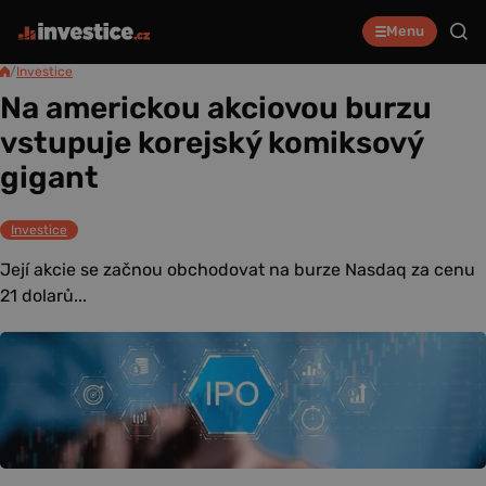
Menu
/
Investice
Na americkou akciovou burzu
vstupuje korejský komiksový
gigant
Investice
Její akcie se začnou obchodovat na burze Nasdaq za cenu
21 dolarů...