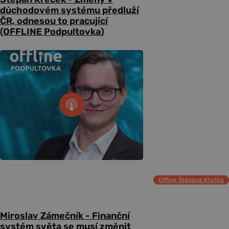
důchodovém systému předluží
ČR, odnesou to pracující
(OFFLINE Podpultovka)
Offline Štěpána Křečka
Miroslav Zámečník - Finanční
systém světa se musí změnit