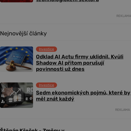
REKLAMA
Nejnovější články
Investice
Odklad AI Actu firmy uklidnil. Kvůli
Shadow AI přitom porušují
povinnosti už dnes
Investice
Sedm ekonomických pojmů, které by
měl znát každý
REKLAMA
Štěpán Křeček - Změny v