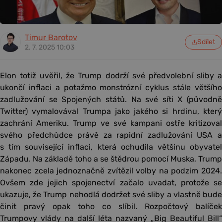
Timur Barotov
Sdílet
2. 7. 2025 10:03
Elon totiž uvěřil, že Trump dodrží své předvolební sliby a
ukončí inflaci a potažmo monstrózní cyklus stále většího
zadlužování se Spojených států. Na své síti X (původně
Twitter) vymalovával Trumpa jako jakého si hrdinu, který
zachrání Ameriku. Trump ve své kampani ostře kritizoval
svého předchůdce právě za rapidní zadlužování USA a
s tím související inflaci, která ochudila většinu obyvatel
Západu. Na základě toho a se štědrou pomocí Muska, Trump
nakonec zcela jednoznačně zvítězil volby na podzim 2024.
Ovšem zde jejich spojenectví začalo uvadat, protože se
ukazuje, že Trump nehodlá dodržet své sliby a vlastně bude
činit pravý opak toho co slíbil. Rozpočtový balíček
Trumpovy vlády na další léta nazvaný „Big Beautiful Bill“