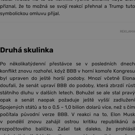
přiznal, že to možná se svojí reakcí přehnal a Trump tuto
symbolickou omluvu přijal.
REKLAMA
Druhá skulinka
Po několikatýdenní přestávce se v posledních dnech
konflikt znovu rozhořel, když BBB v horní komoře Kongresu
byl upraven do ještě horší podoby. Mnozí včetně Elona
doufali, že senát upraví BBB do podoby, která zbrzdí růst
státního dluhu v dalších letech. Bohužel se ale stal pravý
opak a senát naopak požaduje ještě vyšší zadlužení
Spojených států a to o 0,5 – 1,0 bilion dolarů více, než s čím
počítala původní verze BBB. V reakci na to, Elon Musk
v pondělí znovu zahájil ostrou kritiku republikánů a
rozpočtového balíčku. Zašel tak daleko, že prohlásil