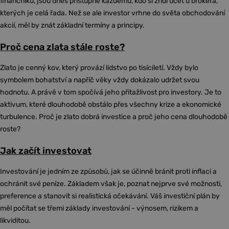
finančníků, jsou dnes přístupné každému, kdo si zřídí účet u brokera,
kterých je celá řada. Než se ale investor vrhne do světa obchodování
akcií, měl by znát základní termíny a principy.
Proč cena zlata stále roste?
Zlato je cenný kov, který provází lidstvo po tisíciletí. Vždy bylo
symbolem bohatství a napříč věky vždy dokázalo udržet svou
hodnotu. A právě v tom spočívá jeho přitažlivost pro investory. Je to
aktivum, které dlouhodobě obstálo přes všechny krize a ekonomické
turbulence. Proč je zlato dobrá investice a proč jeho cena dlouhodobě
roste?
Jak začít investovat
Investování je jedním ze způsobů, jak se účinně bránit proti inflaci a
ochránit své peníze. Základem však je, poznat nejprve své možnosti,
preference a stanovit si realistická očekávání. Váš investiční plán by
měl počítat se třemi základy investování - výnosem, rizikem a
likviditou.