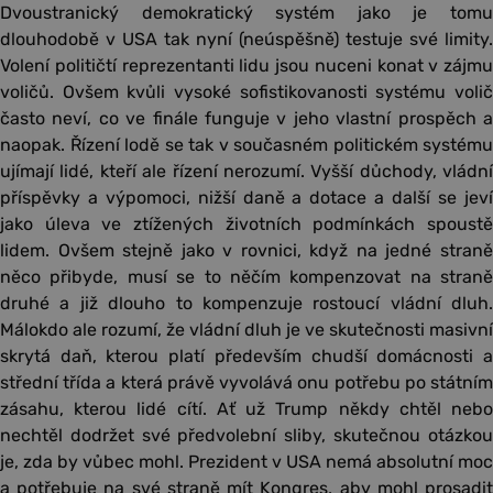
Dvoustranický demokratický systém jako je tomu
dlouhodobě v USA tak nyní (neúspěšně) testuje své limity.
Volení političtí reprezentanti lidu jsou nuceni konat v zájmu
voličů. Ovšem kvůli vysoké sofistikovanosti systému volič
často neví, co ve finále funguje v jeho vlastní prospěch a
naopak. Řízení lodě se tak v současném politickém systému
ujímají lidé, kteří ale řízení nerozumí. Vyšší důchody, vládní
příspěvky a výpomoci, nižší daně a dotace a další se jeví
jako úleva ve ztížených životních podmínkách spoustě
lidem. Ovšem stejně jako v rovnici, když na jedné straně
něco přibyde, musí se to něčím kompenzovat na straně
druhé a již dlouho to kompenzuje rostoucí vládní dluh.
Málokdo ale rozumí, že vládní dluh je ve skutečnosti masivní
skrytá daň, kterou platí především chudší domácnosti a
střední třída a která právě vyvolává onu potřebu po státním
zásahu, kterou lidé cítí. Ať už Trump někdy chtěl nebo
nechtěl dodržet své předvolební sliby, skutečnou otázkou
je, zda by vůbec mohl. Prezident v USA nemá absolutní moc
a potřebuje na své straně mít Kongres, aby mohl prosadit