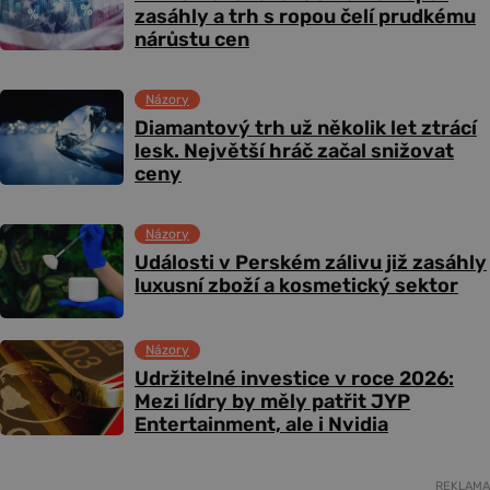
zasáhly a trh s ropou čelí prudkému
nárůstu cen
Názory
Diamantový trh už několik let ztrácí
lesk. Největší hráč začal snižovat
ceny
Názory
Události v Perském zálivu již zasáhly
luxusní zboží a kosmetický sektor
Názory
Udržitelné investice v roce 2026:
Mezi lídry by měly patřit JYP
Entertainment, ale i Nvidia
REKLAMA