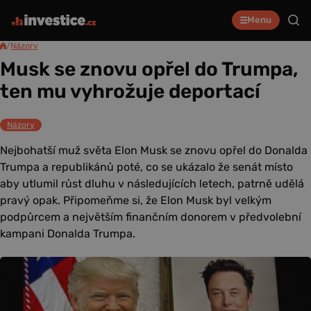
Menu
/
Názory
Musk se znovu opřel do Trumpa,
ten mu vyhrožuje deportací
Názory
Nejbohatší muž světa Elon Musk se znovu opřel do Donalda
Trumpa a republikánů poté, co se ukázalo že senát místo
aby utlumil růst dluhu v následujících letech, patrně udělá
pravý opak. Připomeňme si, že Elon Musk byl velkým
podpůrcem a největším finančním donorem v předvolební
kampani Donalda Trumpa.