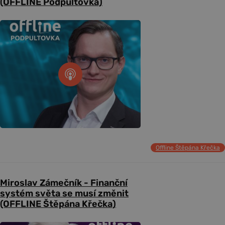
(OFFLINE Podpultovka)
Offline Štěpána Křečka
Miroslav Zámečník - Finanční
systém světa se musí změnit
(OFFLINE Štěpána Křečka)