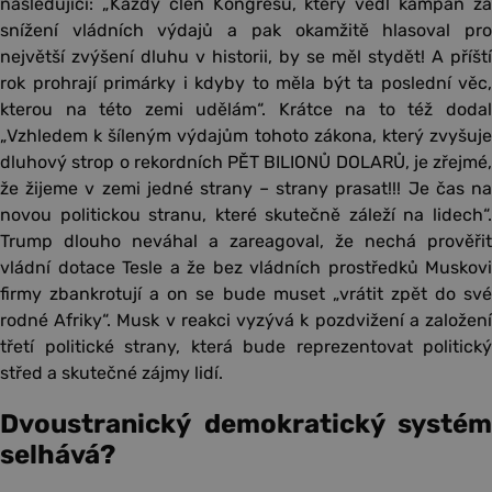
následující: „Každý člen Kongresu, který vedl kampaň za
snížení vládních výdajů a pak okamžitě hlasoval pro
největší zvýšení dluhu v historii, by se měl stydět! A příští
rok prohrají primárky i kdyby to měla být ta poslední věc,
kterou na této zemi udělám“. Krátce na to též dodal
„Vzhledem k šíleným výdajům tohoto zákona, který zvyšuje
dluhový strop o rekordních PĚT BILIONŮ DOLARŮ, je zřejmé,
že žijeme v zemi jedné strany – strany prasat!!! Je čas na
novou politickou stranu, které skutečně záleží na lidech“.
Trump dlouho neváhal a zareagoval, že nechá prověřit
vládní dotace Tesle a že bez vládních prostředků Muskovi
firmy zbankrotují a on se bude muset „vrátit zpět do své
rodné Afriky“. Musk v reakci vyzývá k pozdvižení a založení
třetí politické strany, která bude reprezentovat politický
střed a skutečné zájmy lidí.
Dvoustranický demokratický systém
selhává?