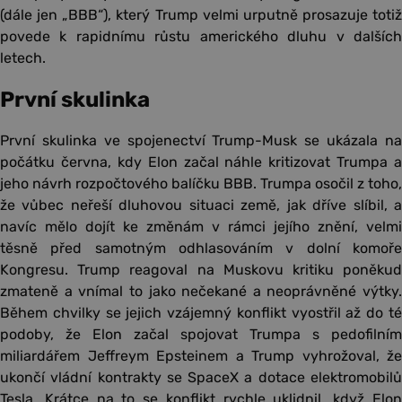
(dále jen „BBB“), který Trump velmi urputně prosazuje totiž
povede k rapidnímu růstu amerického dluhu v dalších
letech.
První skulinka
První skulinka ve spojenectví Trump-Musk se ukázala na
počátku června, kdy Elon začal náhle kritizovat Trumpa a
jeho návrh rozpočtového balíčku BBB. Trumpa osočil z toho,
že vůbec neřeší dluhovou situaci země, jak dříve slíbil, a
navíc mělo dojít ke změnám v rámci jejího znění, velmi
těsně před samotným odhlasováním v dolní komoře
Kongresu. Trump reagoval na Muskovu kritiku poněkud
zmateně a vnímal to jako nečekané a neoprávněné výtky.
Během chvilky se jejich vzájemný konflikt vyostřil až do té
podoby, že Elon začal spojovat Trumpa s pedofilním
miliardářem Jeffreym Epsteinem a Trump vyhrožoval, že
ukončí vládní kontrakty se SpaceX a dotace elektromobilů
Tesla. Krátce na to se konflikt rychle uklidnil, když Elon