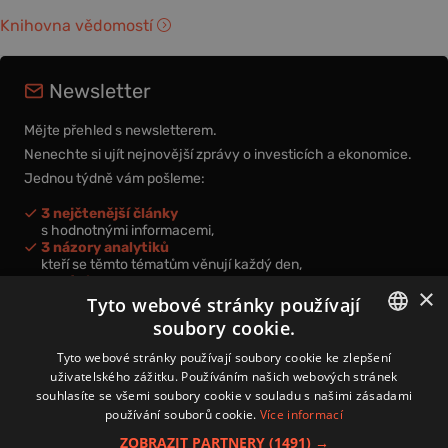
Knihovna vědomostí
Newsletter
Mějte přehled s newsletterem.
Nenechte si ujít nejnovější zprávy o investicích a ekonomice.
Jednou týdně vám pošleme:
3 nejčtenější články
s hodnotnými informacemi,
3 názory analytiků
kteří se těmto tématům věnují každý den,
nová videa a podcasty
×
k prohloubení vašich znalostí.
Tyto webové stránky používají
soubory cookie.
CZECH
Tyto webové stránky používají soubory cookie ke zlepšení
uživatelského zážitku. Používáním našich webových stránek
CZ
souhlasíte se všemi soubory cookie v souladu s našimi zásadami
Přihlášením k newsletteru vyjadřujete svůj souhlas s
podmínkami
používání souborů cookie.
Více informací
zpracování osobních údajů
.
ZOBRAZIT PARTNERY
(1491) →