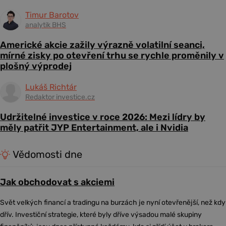
Timur Barotov
analytik BHS
Americké akcie zažily výrazně volatilní seanci,
mírné zisky po otevření trhu se rychle proměnily v
plošný výprodej
Lukáš Richtár
Redaktor investice.cz
Udržitelné investice v roce 2026: Mezi lídry by
měly patřit JYP Entertainment, ale i Nvidia
Vědomosti dne
Jak obchodovat s akciemi
Svět velkých financí a tradingu na burzách je nyní otevřenější, než kdy
dřív. Investiční strategie, které byly dříve výsadou malé skupiny