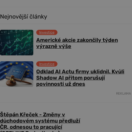
Nejnovější články
Investice
Americké akcie zakončily týden
výrazně výše
Investice
Odklad AI Actu firmy uklidnil. Kvůli
Shadow AI přitom porušují
povinnosti už dnes
REKLAMA
Štěpán Křeček - Změny v
důchodovém systému předluží
ČR, odnesou to pracující