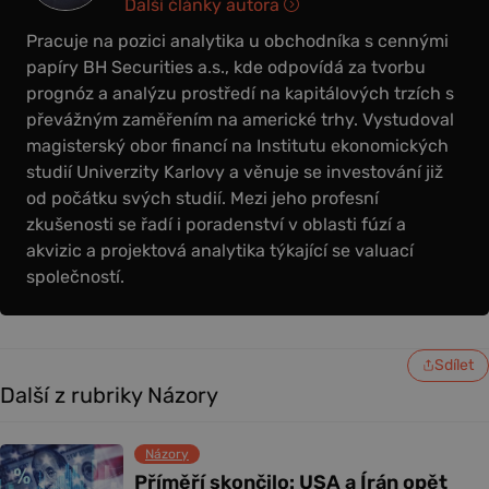
Další články autora
Pracuje na pozici analytika u obchodníka s cennými
papíry BH Securities a.s., kde odpovídá za tvorbu
prognóz a analýzu prostředí na kapitálových trzích s
převážným zaměřením na americké trhy. Vystudoval
magisterský obor financí na Institutu ekonomických
studií Univerzity Karlovy a věnuje se investování již
od počátku svých studií. Mezi jeho profesní
zkušenosti se řadí i poradenství v oblasti fúzí a
akvizic a projektová analytika týkající se valuací
společností.
Sdílet
Další z rubriky Názory
Názory
Příměří skončilo: USA a Írán opět