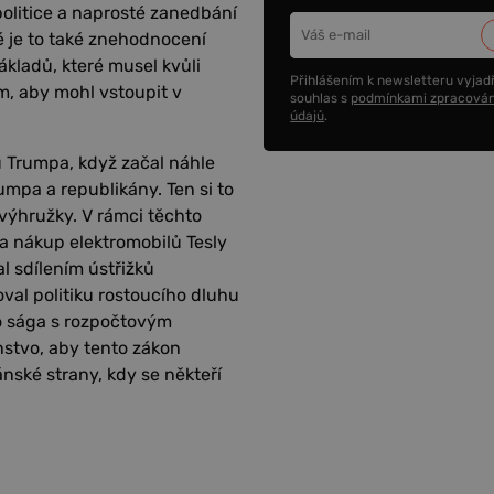
olitice a naprosté zanedbání
é je to také znehodnocení
ákladů, které musel kvůli
Přihlášením k newsletteru vyjadř
m, aby mohl vstoupit v
souhlas s
podmínkami zpracován
údajů
.
u Trumpa, když začal náhle
mpa a republikány. Ten si to
 výhružky. V rámci těchto
a nákup elektromobilů Tesly
l sdílením ústřižků
val politiku rostoucího dluhu
to sága s rozpočtovým
stvo, aby tento zákon
ánské strany, kdy se někteří