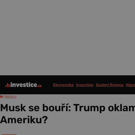
Ekonomika
Investice
Osobní finance
Názo
/
Názory
Musk se bouří: Trump oklam
Ameriku?