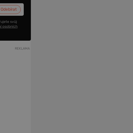
ujete svůj
í osobních
REKLAMA