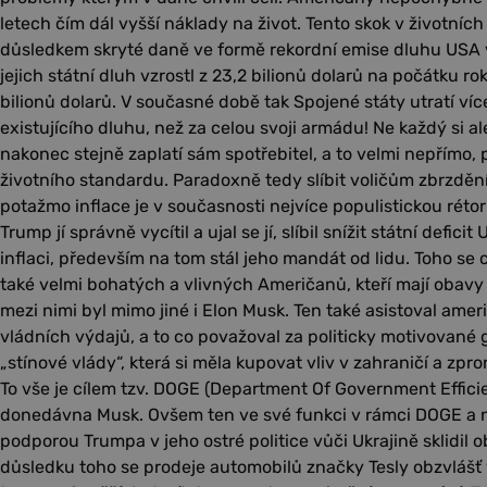
letech čím dál vyšší náklady na život. Tento skok v životní
důsledkem skryté daně ve formě rekordní emise dluhu USA v
jejich státní dluh vzrostl z 23,2 bilionů dolarů na počátku r
bilionů dolarů. V současné době tak Spojené státy utratí ví
existujícího dluhu, než za celou svoji armádu! Ne každý si a
nakonec stejně zaplatí sám spotřebitel, a to velmi nepřím
životního standardu. Paradoxně tedy slíbit voličům zbrzdění
potažmo inflace je v současnosti nejvíce populistickou réto
Trump jí správně vycítil a ujal se jí, slíbil snížit státní defic
inflaci, především na tom stál jeho mandát od lidu. Toho se
také velmi bohatých a vlivných Američanů, kteří mají obavy
mezi nimi byl mimo jiné i Elon Musk. Ten také asistoval amer
vládních výdajů, a to co považoval za politicky motivované 
„stínové vlády“, která si měla kupovat vliv v zahraničí a zpr
To vše je cílem tzv. DOGE (Department Of Government Efficie
donedávna Musk. Ovšem ten ve své funkci v rámci DOGE a 
podporou Trumpa v jeho ostré politice vůči Ukrajině sklidil o
důsledku toho se prodeje automobilů značky Tesly obzvlášť 