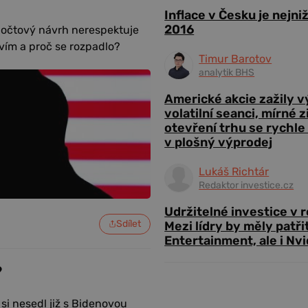
Inflace v Česku je nejni
2016
počtový návrh nerespektuje
tvím a proč se rozpadlo?
Timur Barotov
analytik BHS
Americké akcie zažily 
volatilní seanci, mírné 
otevření trhu se rychle
v plošný výprodej
Lukáš Richtár
Redaktor investice.cz
Udržitelné investice v 
Sdílet
Mezi lídry by měly patři
Entertainment, ale i Nvi
?
si nesedl již s Bidenovou