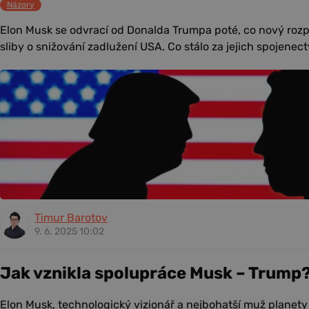
Názory
Elon Musk se odvrací od Donalda Trumpa poté, co nový roz
sliby o snižování zadlužení USA. Co stálo za jejich spojenec
Timur Barotov
9. 6. 2025 10:02
Jak vznikla spolupráce Musk – Trump
Elon Musk, technologický vizionář a nejbohatší muž planety 