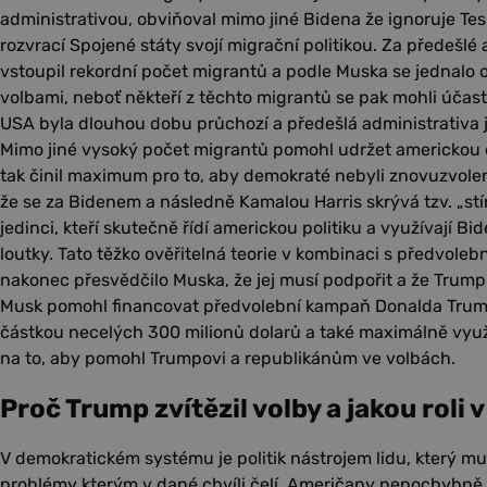
administrativou, obviňoval mimo jiné Bidena že ignoruje Teslu
rozvrací Spojené státy svojí migrační politikou. Za předešlé
vstoupil rekordní počet migrantů a podle Muska se jednalo 
volbami, neboť někteří z těchto migrantů se pak mohli účastn
USA byla dlouhou dobu průchozí a předešlá administrativa jí
Mimo jiné vysoký počet migrantů pomohl udržet americkou e
tak činil maximum pro to, aby demokraté nebyli znovuzvoleni
že se za Bidenem a následně Kamalou Harris skrývá tzv. „stí
jedinci, kteří skutečně řídí americkou politiku a využívají 
loutky. Tato těžko ověřitelná teorie v kombinaci s předvole
nakonec přesvědčilo Muska, že jej musí podpořit a že Trump 
Musk pomohl financovat předvolební kampaň Donalda Trum
částkou necelých 300 milionů dolarů a také maximálně využ
na to, aby pomohl Trumpovi a republikánům ve volbách.
Proč Trump zvítězil volby a jakou roli 
V demokratickém systému je politik nástrojem lidu, který mus
problémy kterým v dané chvíli čelí. Američany nepochybně n