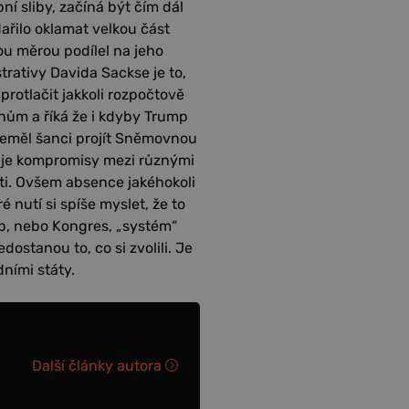
í sliby, začíná být čím dál
dařilo oklamat velkou část
ou měrou podílel na jeho
rativy Davida Sackse je to,
rotlačit jakkoli rozpočtově
nům a říká že i kdyby Trump
 neměl šanci projít Sněmovnou
duje kompromisy mezi různými
i. Ovšem absence jakéhokoli
nutí si spíše myslet, že to
p, nebo Kongres, „systém“
ostanou to, co si zvolili. Je
dními státy.
Další články autora