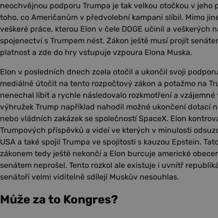
neochvějnou podporu Trumpa je tak velkou otočkou v jeho p
toho, co Američanům v předvolební kampani slíbil. Mimo jin
veškeré práce, kterou Elon v čele DOGE učinil a veškerých n
spojenectví s Trumpem nést. Zákon ještě musí projít senáte
platnost a zde do hry vstupuje vzpoura Elona Muska.
Elon v posledních dnech zcela otočil a ukončil svoji podpor
mediálně útočit na tento rozpočtový zákon a potažmo na Tru
nenechal líbit a rychle následovalo rozkmotření a vzájemné
výhružek Trump například nahodil možné ukončení dotací n
nebo vládních zakázek se společností SpaceX. Elon kontrova
Trumpových příspěvků a videí ve kterých v minulosti odsuzo
USA a také spojil Trumpa ve spojitosti s kauzou Epstein. Ta
zákonem tedy ještě nekončí a Elon burcuje americké obecen
senátem neprošel. Tento rozkol ale existuje i uvnitř republik
senátoři velmi viditelně sdílejí Muskův nesouhlas.
Může za to Kongres?