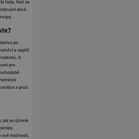
elá řada. Než se
odování akcií,
incipy.
oste?
lidstvo po
hatství a napříč
hodnotu. A
vost pro
dlouhodobě
onomické
nvestice a proč
, jak se účinně
 peníze.
e své možnosti,