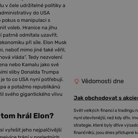
 v čele udržitelné politiky a
 administrativy do USA
o pokus o manipulaci s
it voleb. Hranice na jihu
 patrně odmítala uzavřít.
konomiku při síle. Elon Musk
, neboť mimo jiné také věřil,
nová vláda“. Tedy nezvolení
Bidena nebo Kamalu jako své
bními sliby Donalda Trumpa
je to co USA nyní potřebují.
Vědomosti dne
pa a potažmo republikánů
il svého gigantického vlivu
Jak obchodovat s akcie
Svět velkých financí a tradingu 
v tom hrál Elon?
nyní otevřenější, než kdy dřív. In
strategie, které byly dříve výsa
í vyřešit jeho nejpalčivější
finančníků, jsou dnes přístupné 
ejvíce trápí v posledních