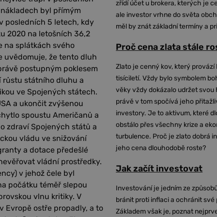
zřídí účet u brokera, kterých je c
ch nákladech byl přímým
ale investor vrhne do světa obch
 posledních 5 letech, kdy
měl by znát základní termíny a pr
oku 2020 na letošních 36,2
ce na splátkách svého
Proč cena zlata stále r
le uvědomuje, že tento dluh
Zlato je cenný kov, který provází 
o, právě postupným poklesem
tisíciletí. Vždy bylo symbolem bo
 růstu státního dluhu a
věky vždy dokázalo udržet svou 
rikou ve Spojených státech.
právě v tom spočívá jeho přitažli
it USA a ukončit zvýšenou
investory. Je to aktivum, které 
 chytlo spoustu Američanů a
obstálo přes všechny krize a ek
 o zdraví Spojených států a
turbulence. Proč je zlato dobrá i
ickou vládu ve snižování
jeho cena dlouhodobě roste?
granty a dotace předešlé
onevěřovat vládní prostředky.
Jak začít investovat
ncy) v jehož čele byl
na počátku téměř slepou
Investování je jedním ze způsobů
brovskou vlnu kritiky. V
bránit proti inflaci a ochránit své
v Evropě ostře propadly, a to
Základem však je, poznat nejprv