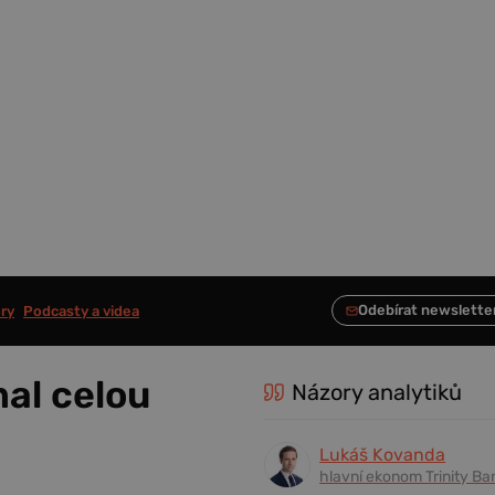
ry
Podcasty a videa
al celou
Názory analytiků
Lukáš Kovanda
hlavní ekonom Trinity Ba