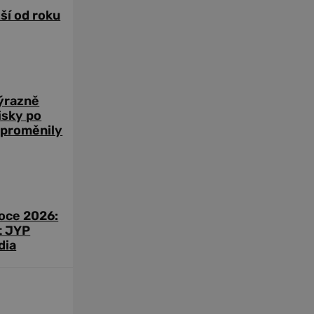
žší od roku
výrazně
zisky po
 proměnily
roce 2026:
t JYP
dia