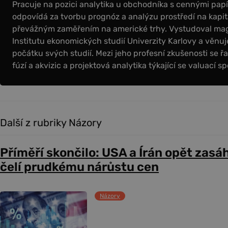
Pracuje na pozici analytika u obchodníka s cennými papír
odpovídá za tvorbu prognóz a analýzu prostředí na kapit
převážným zaměřením na americké trhy. Vystudoval magi
Institutu ekonomických studií Univerzity Karlovy a věnuje
počátku svých studií. Mezi jeho profesní zkušenosti se řa
fúzí a akvizic a projektová analytika týkající se valuací sp
Další z rubriky Názory
Příměří skončilo: USA a Írán opět zasáh
čelí prudkému nárůstu cen
Názory