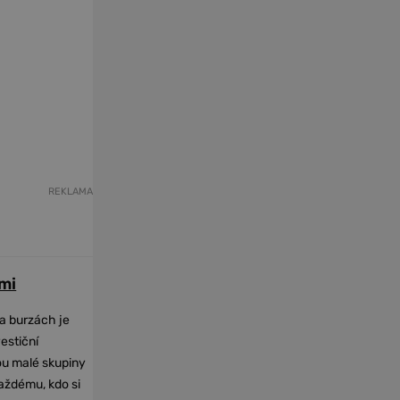
REKLAMA
mi
na burzách je
vestiční
dou malé skupiny
každému, kdo si