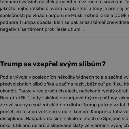
tempem i vyšších desítek procent v meziročním srovnání. Te
jakožto nejbohatšího člověka na planetě, a tedy je pro něj n
společnosti po vlnách odporu se Musk rozhodl z čela DOGE 
podpora Trumpa opadla. Elon se pak snažil téměř zneviditeln
negativní sentiment proti Tesle utlumil.
Trump se vzepřel svým slibům?
Podle vývoje v posledních několika týdnech to ale začíná v
předvolebních slibů zříká a začíná razit „běžnou“ politiku, kte
ukončit. Pauza v recipročních clech, nečekaně rychlý obrat v
Beautiful Bill“, tedy fiskálně nezodpovědný rozpočtový záko
že své snahy o snížení vládního dluhu Trump patrně vzdal. 
prošel jen těsnou většinou v dolní komoře Kongresu totiž vů
disciplínou. Naopak v dalších několika letech se Spojené stát
několik bilionů dolarů a slibované škrty ve vládních výdajíc