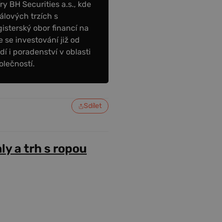
y BH Securities a.s., kde
álových trzích s
sterský obor financí na
 se investování již od
dí i poradenství v oblasti
olečností.
Sdílet
ly a trh s ropou