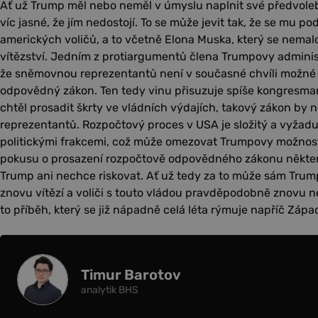
Ať už Trump měl nebo neměl v úmyslu naplnit své předvolebn
víc jasné, že jím nedostojí. To se může jevit tak, že se mu po
amerických voličů, a to včetně Elona Muska, který se nemal
vítězství. Jedním z protiargumentů člena Trumpovy administ
že sněmovnou reprezentantů není v současné chvíli možné p
odpovědný zákon. Ten tedy vinu přisuzuje spíše kongresma
chtěl prosadit škrty ve vládních výdajích, takový zákon by
reprezentantů. Rozpočtový proces v USA je složitý a vyža
politickými frakcemi, což může omezovat Trumpovy možnost
pokusu o prosazení rozpočtově odpovědného zákonu některé 
Trump ani nechce riskovat. Ať už tedy za to může sám Trum
znovu vítězí a voliči s touto vládou pravděpodobně znovu ned
to příběh, který se již nápadně celá léta rýmuje napříč Zápa
Timur Barotov
analytik BHS