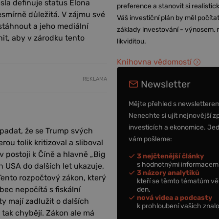
sla definuje status Elona
preference a stanovit si realisti
esmírně důležitá. V zájmu své
Váš investiční plán by měl počítat
stáhnout a jeho mediální
základy investování - výnosem, r
it, aby v zárodku tento
likviditou.
Knihovna vědomostí
REKLAMA
Newsletter
Mějte přehled s newslettere
Nenechte si ujít nejnovější z
investicích a ekonomice. Je
ypadat, že se Trump svých
vám pošleme:
rou tolik kritizoval a sliboval
 postoji k Číně a hlavně „Big
3 nejčtenější články
s hodnotnými informacemi
n USA do dalších let ukazuje,
3 názory analytiků
Tento rozpočtový zákon, který
kteří se těmto tématům vě
bec nepočítá s fiskální
den,
nová videa a podcasty
y mají zadlužit o dalších
k prohloubení vašich znalo
h tak chybějí. Zákon ale má