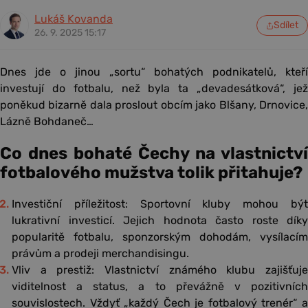
Lukáš Kovanda
Sdílet
26. 9. 2025 15:17
Dnes jde o jinou „sortu“ bohatých podnikatelů, kteří
investují do fotbalu, než byla ta „devadesátková“, jež
poněkud bizarně dala proslout obcím jako Blšany, Drnovice,
Lázně Bohdaneč…
Co dnes bohaté Čechy na vlastnictví
fotbalového mužstva tolik přitahuje?
Investiční příležitost: Sportovní kluby mohou být
lukrativní investicí. Jejich hodnota často roste díky
popularitě fotbalu, sponzorským dohodám, vysílacím
právům a prodeji merchandisingu.
Vliv a prestiž: Vlastnictví známého klubu zajišťuje
viditelnost a status, a to převážně v pozitivních
souvislostech. Vždyť „každý Čech je fotbalový trenér“ a