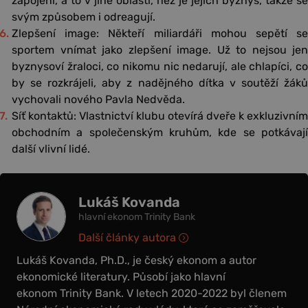
zapojení, a to v jiné oblasti, než je jejich byznys, takže se
svým způsobem i odreagují.
Zlepšení image: Někteří miliardáři mohou sepětí se
sportem vnímat jako zlepšení image. Už to nejsou jen
byznysoví žraloci, co nikomu nic nedarují, ale chlapíci, co
by se rozkrájeli, aby z nadějného dítka v soutěží žáků
vychovali nového Pavla Nedvěda.
Síť kontaktů: Vlastnictví klubu otevírá dveře k exkluzivním
obchodním a společenským kruhům, kde se potkávají
další vlivní lidé.
Lukáš Kovanda
hlavní ekonom Trinity Bank
Další články autora
Lukáš Kovanda, Ph.D., je český ekonom a autor
ekonomické literatury. Působí jako hlavní
ekonom Trinity Bank. V letech 2020-2022 byl členem