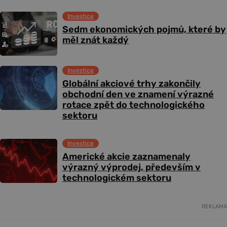
Investice
Sedm ekonomických pojmů, které by
měl znát každý
Investice
Globální akciové trhy zakončily
obchodní den ve znamení výrazné
rotace zpět do technologického
sektoru
Investice
Americké akcie zaznamenaly
výrazný výprodej, především v
technologickém sektoru
REKLAMA