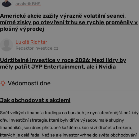
analytik BHS
Americké akcie zažily výrazně volatilní seanci,
mírné zisky po otevření trhu se rychle proměnily v
plošný výprodej
Lukáš Richtár
Redaktor investice.cz
Udržitelné investice v roce 2026: Mezi lídry by
měly patřit JYP Entertainment, ale i Nvidia
Vědomosti dne
Jak obchodovat s akciemi
Svět velkých financí a tradingu na burzách je nyní otevřenější, než kdy
dřív. Investiční strategie, které byly dříve výsadou malé skupiny
finančníků, jsou dnes přístupné každému, kdo si zřídí účet u brokera,
kterých je celá řada. Než se ale investor vrhne do světa obchodování