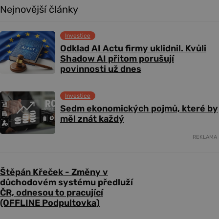
Nejnovější články
Investice
Odklad AI Actu firmy uklidnil. Kvůli
Shadow AI přitom porušují
povinnosti už dnes
Investice
Sedm ekonomických pojmů, které by
měl znát každý
REKLAMA
Štěpán Křeček - Změny v
důchodovém systému předluží
ČR, odnesou to pracující
(OFFLINE Podpultovka)