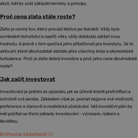
akcií, měl by znát základní termíny a principy.
Proč cena zlata stále roste?
Zlato je cenný kov, který provází lidstvo po tisíciletí. Vždy bylo
symbolem bohatství a napříč věky vždy dokázalo udržet svou
hodnotu. A právě v tom spočívá jeho přitažlivost pro investory. Je to
aktivum, které dlouhodobě obstálo přes všechny krize a ekonomické
turbulence. Proč je zlato dobrá investice a proč jeho cena dlouhodobě
roste?
Jak začít investovat
Investování je jedním ze způsobů, jak se účinně bránit proti inflaci a
ochránit své peníze. Základem však je, poznat nejprve své možnosti,
preference a stanovit si realistická očekávání. Váš investiční plán by
měl počítat se třemi základy investování - výnosem, rizikem a
likviditou.
Knihovna vědomostí