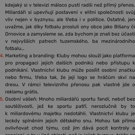
kdejaký si v televizi máloco pustí radši než přímý přenos.
Miliardáři si upevňují postavení v elitní společnosti svůj
vliv nejen v byznysu, ale třeba i v politice. Ostatně, jen
uvažme, jak díky fotbalu prosluli ony obce jako Blšany či
Drnovice a zamysleme se, zda bychom je znali bez účasti
v nejvyšších patrech tuzemského, ba mezinárodního
fotbalu…
Marketing a branding: Kluby mohou slouží jako platforma
pro propagaci jejich dalších podniků nebo přístupu k
podnikání. Vlastnictví klubu může posílit osobní značku
nebo firmu, třeba tak, že její logo se hráčům skví na
dresu. V rámci televizního přenosu pak vlastně jde o
reklamu grátis.
Osobní vášeň: Mnoho miliardářů sportu fandí, neboť bez
soutěživosti, jež ke sportu patří, nerozlučně by to
k miliardovému majetku nedotáhli. Vlastnictví klubu je
leckdy splněním jejich dětského snu. Mohou tak přímo
ovlivňovat chod týmu, což jim dává pocit kontroly a