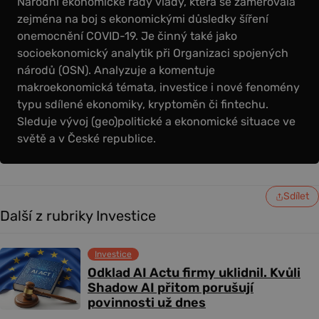
Národní ekonomické rady vlády, která se zaměřovala
zejména na boj s ekonomickými důsledky šíření
onemocnění COVID-19. Je činný také jako
socioekonomický analytik při Organizaci spojených
národů (OSN). Analyzuje a komentuje
makroekonomická témata, investice i nové fenomény
typu sdílené ekonomiky, kryptoměn či fintechu.
Sleduje vývoj (geo)politické a ekonomické situace ve
světě a v České republice.
Sdílet
Další z rubriky Investice
Investice
Odklad AI Actu firmy uklidnil. Kvůli
Shadow AI přitom porušují
povinnosti už dnes