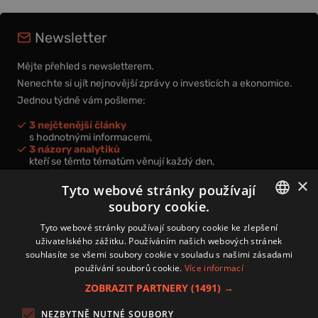
Newsletter
Mějte přehled s newsletterem.
Nenechte si ujít nejnovější zprávy o investicích a ekonomice.
Jednou týdně vám pošleme:
3 nejčtenější články
s hodnotnými informacemi,
3 názory analytiků
kteří se těmto tématům věnují každý den,
nová videa a podcasty
×
k prohloubení vašich znalostí.
Tyto webové stránky používají
soubory cookie.
CZECH
Tyto webové stránky používají soubory cookie ke zlepšení
uživatelského zážitku. Používáním našich webových stránek
CZ
souhlasíte se všemi soubory cookie v souladu s našimi zásadami
Přihlášením k newsletteru vyjadřujete svůj souhlas s
podmínkami
používání souborů cookie.
Více informací
zpracování osobních údajů
.
ZOBRAZIT PARTNERY
(1491) →
Kontakt
NEZBYTNĚ NUTNÉ SOUBORY
Zásady používání souborů cookies