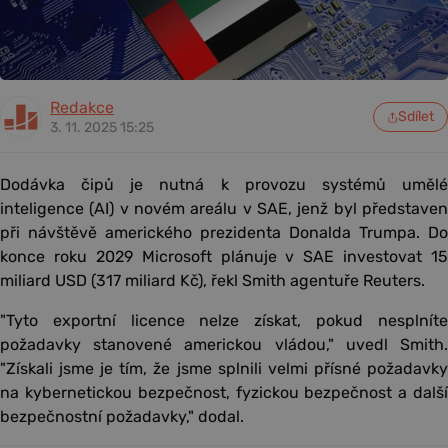
Redakce
Sdílet
3. 11. 2025 15:25
Dodávka čipů je nutná k provozu systémů umělé
inteligence (AI) v novém areálu v SAE, jenž byl představen
při návštěvě amerického prezidenta Donalda Trumpa. Do
konce roku 2029 Microsoft plánuje v SAE investovat 15
miliard USD (317 miliard Kč), řekl Smith agentuře Reuters.
"Tyto exportní licence nelze získat, pokud nesplníte
požadavky stanovené americkou vládou," uvedl Smith.
"Získali jsme je tím, že jsme splnili velmi přísné požadavky
na kybernetickou bezpečnost, fyzickou bezpečnost a další
bezpečnostní požadavky," dodal.