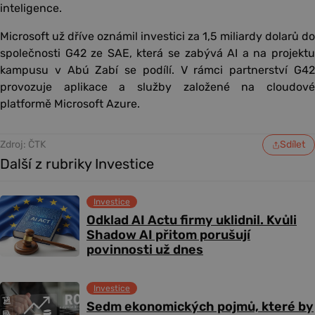
inteligence.
Microsoft už dříve oznámil investici za 1,5 miliardy dolarů do
společnosti G42 ze SAE, která se zabývá AI a na projektu
kampusu v Abú Zabí se podílí. V rámci partnerství G42
provozuje aplikace a služby založené na cloudové
platformě Microsoft Azure.
Zdroj: ČTK
Sdílet
Další z rubriky Investice
Investice
Odklad AI Actu firmy uklidnil. Kvůli
Shadow AI přitom porušují
povinnosti už dnes
Investice
Sedm ekonomických pojmů, které by