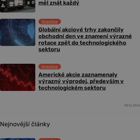
měl znát každý
Investice
Globální akciové trhy zakončily
obchodní den ve znamení výrazné
rotace zpět do technologického
sektoru
Investice
Americké akcie zaznamenaly
výrazný výprodej, především v
technologickém sektoru
REKLAMA
Nejnovější články