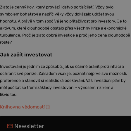
Zlato je cenný kov, který provází lidstvo po tisíciletí. Vždy bylo
symbolem bohatství a napříč věky vždy dokázalo udržet svou
hodnotu. A právě v tom spočívá jeho přitažlivost pro investory. Je to
aktivum, které dlouhodobě obstálo přes všechny krize a ekonomické
turbulence. Proč je zlato dobrá investice a proč jeho cena dlouhodobě
roste?
Jak začít investovat
Investování je jedním ze způsobů, jak se účinně bránit proti inflaci a
ochránit své peníze. Základem však je, poznat nejprve své možnosti,
preference a stanovit si realistická očekávání. Váš investiční plán by
měl počítat se třemi základy investování - výnosem, rizikem a
likviditou.
Knihovna vědomostí
Newsletter