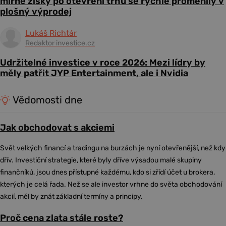
mírné zisky po otevření trhu se rychle proměnily v
plošný výprodej
Lukáš Richtár
Redaktor investice.cz
Udržitelné investice v roce 2026: Mezi lídry by
měly patřit JYP Entertainment, ale i Nvidia
Vědomosti dne
Jak obchodovat s akciemi
Svět velkých financí a tradingu na burzách je nyní otevřenější, než kdy
dřív. Investiční strategie, které byly dříve výsadou malé skupiny
finančníků, jsou dnes přístupné každému, kdo si zřídí účet u brokera,
kterých je celá řada. Než se ale investor vrhne do světa obchodování
akcií, měl by znát základní termíny a principy.
Proč cena zlata stále roste?