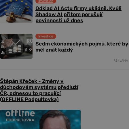
Investice
Odklad AI Actu firmy uklidnil. Kvůli
Shadow AI přitom porušují
povinnosti už dnes
Investice
Sedm ekonomických pojmů, které by
měl znát každý
REKLAMA
Štěpán Křeček - Změny v
důchodovém systému předluží
ČR, odnesou to pracující
(OFFLINE Podpultovka)