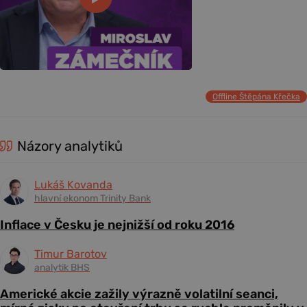
Offline Štěpána Křečka
Názory analytiků
Lukáš Kovanda
hlavní ekonom Trinity Bank
Inflace v Česku je nejnižší od roku 2016
Timur Barotov
analytik BHS
Americké akcie zažily výrazně volatilní seanci,