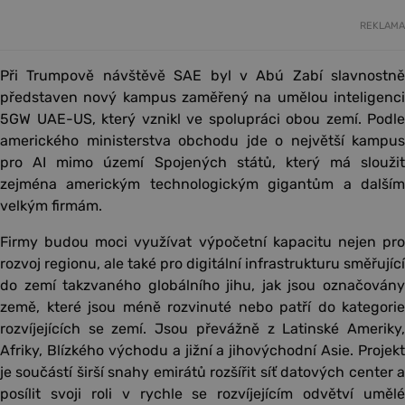
REKLAMA
Při Trumpově návštěvě SAE byl v Abú Zabí slavnostně
představen nový kampus zaměřený na umělou inteligenci
5GW UAE-US, který vznikl ve spolupráci obou zemí. Podle
amerického ministerstva obchodu jde o největší kampus
pro AI mimo území Spojených států, který má sloužit
zejména americkým technologickým gigantům a dalším
velkým firmám.
Firmy budou moci využívat výpočetní kapacitu nejen pro
rozvoj regionu, ale také pro digitální infrastrukturu směřující
do zemí takzvaného globálního jihu, jak jsou označovány
země, které jsou méně rozvinuté nebo patří do kategorie
rozvíjejících se zemí. Jsou převážně z Latinské Ameriky,
Afriky, Blízkého východu a jižní a jihovýchodní Asie. Projekt
je součástí širší snahy emirátů rozšířit síť datových center a
posílit svoji roli v rychle se rozvíjejícím odvětví umělé