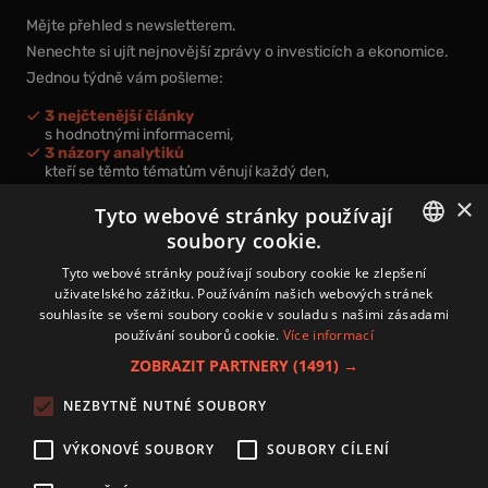
Mějte přehled s newsletterem.
Nenechte si ujít nejnovější zprávy o investicích a ekonomice.
Jednou týdně vám pošleme:
3 nejčtenější články
s hodnotnými informacemi,
3 názory analytiků
kteří se těmto tématům věnují každý den,
nová videa a podcasty
×
k prohloubení vašich znalostí.
Tyto webové stránky používají
soubory cookie.
CZECH
Tyto webové stránky používají soubory cookie ke zlepšení
uživatelského zážitku. Používáním našich webových stránek
CZ
souhlasíte se všemi soubory cookie v souladu s našimi zásadami
Přihlášením k newsletteru vyjadřujete svůj souhlas s
podmínkami
používání souborů cookie.
Více informací
zpracování osobních údajů
.
ZOBRAZIT PARTNERY
(1491) →
Kontakt
NEZBYTNĚ NUTNÉ SOUBORY
Zásady používání souborů cookies
Zpracování osobních údajů
VÝKONOVÉ SOUBORY
SOUBORY CÍLENÍ
Autoři
Nastavení cookies