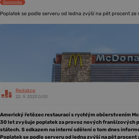
Ekonomika
Poplatek se podle serveru od ledna zvýší na pět procent ze 
Redakce
22. 9. 2023 0:00
Americký řetězec restaurací s rychlým občerstvením Mc
30 let zvyšuje poplatek za provoz nových franšízových
státech. S odkazem na interní sdělení o tom dnes inform
Poplatek se podle serveru od ledna zvýší na pět procent