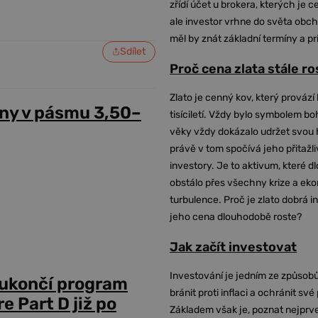
zřídí účet u brokera, kterých je c
ale investor vrhne do světa obch
měl by znát základní termíny a pr
Sdílet
Proč cena zlata stále r
Zlato je cenný kov, který provází 
ny v pásmu 3,50–
tisíciletí. Vždy bylo symbolem bo
věky vždy dokázalo udržet svou 
právě v tom spočívá jeho přitažli
investory. Je to aktivum, které 
obstálo přes všechny krize a ek
turbulence. Proč je zlato dobrá i
jeho cena dlouhodobě roste?
Jak začít investovat
Investování je jedním ze způsobů
 ukončí program
bránit proti inflaci a ochránit své
 Part D již po
Základem však je, poznat nejprv