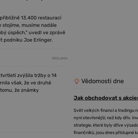
řibližně 13.400 restaurací
le stojíme, musíme nadále
obý úspěch," uvedl ve zprávě
t podniku Joe Erlinger.
REKLAMA
rtletí zvýšila tržby o 14
Vědomosti dne
rnila však, že ve druhé
k tomu, že známky
Jak obchodovat s akcie
Svět velkých financí a tradingu 
nyní otevřenější, než kdy dřív. In
strategie, které byly dříve výsa
finančníků, jsou dnes přístupné 