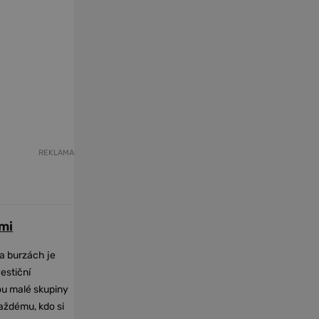
REKLAMA
mi
na burzách je
vestiční
dou malé skupiny
každému, kdo si