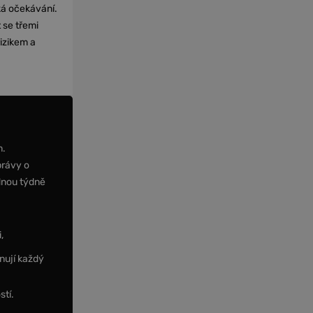
cká očekávání.
 se třemi
izikem a
m.
právy o
dnou týdně
,
nují každý
stí.