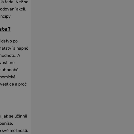
elá řada. Než se
odování akcií,
incipy.
oste?
lidstvo po
hatství a napříč
hodnotu. A
vost pro
dlouhodobě
onomické
nvestice a proč
, jak se účinně
 peníze.
e své možnosti,