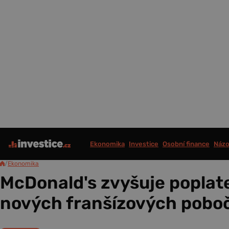
Ekonomika
Investice
Osobní finance
Názo
/
Ekonomika
McDonald's zvyšuje poplat
nových franšízových pobo