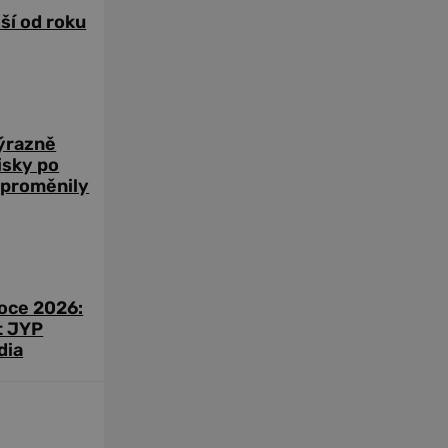
žší od roku
výrazně
zisky po
 proměnily
roce 2026:
t JYP
dia