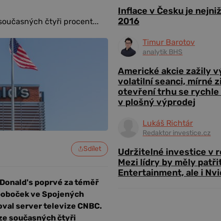
Inflace v Česku je nejni
2016
současných čtyři procent...
Timur Barotov
analytik BHS
Americké akcie zažily 
volatilní seanci, mírné 
otevření trhu se rychle
v plošný výprodej
Lukáš Richtár
Redaktor investice.cz
Sdílet
Udržitelné investice v 
Mezi lídry by měly patři
Entertainment, ale i Nvi
Donald's poprvé za téměř
 poboček ve Spojených
oval server televize CNBC.
 ze současných čtyři