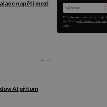
alace napětí mezi
Přihlášením k newsletteru vyjadř
souhlas s
podmínkami zpracován
údajů
.
REKLAMA
adow AI přitom