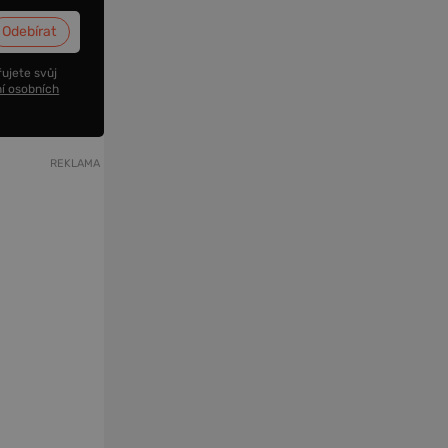
ujete svůj
í osobních
REKLAMA