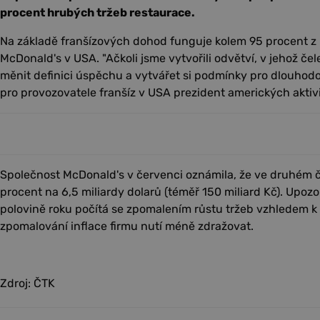
procent hrubých tržeb restaurace.
Na základě franšízových dohod funguje kolem 95 procent z p
McDonald's v USA. "Ačkoli jsme vytvořili odvětví, v jehož če
měnit definici úspěchu a vytvářet si podmínky pro dlouhod
pro provozovatele franšíz v USA prezident amerických aktivi
Společnost McDonald's v červenci oznámila, že ve druhém čtv
procent na 6,5 miliardy dolarů (téměř 150 miliard Kč). Upozo
polovině roku počítá se zpomalením růstu tržeb vzhledem 
zpomalování inflace firmu nutí méně zdražovat.
Zdroj: ČTK