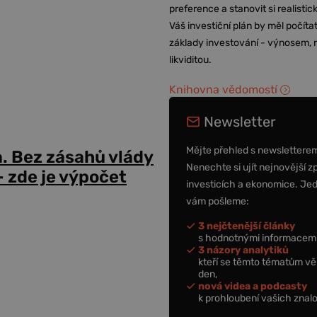
preference a stanovit si realisti
Váš investiční plán by měl počítat
základy investování - výnosem, r
likviditou.
Knihovna vědomostí
Newsletter
Mějte přehled s newslettere
a. Bez zásahů vlády
Nenechte si ujít nejnovější z
 zde je výpočet
investicích a ekonomice. Je
vám pošleme:
3 nejčtenější články
s hodnotnými informacemi
3 názory analytiků
kteří se těmto tématům vě
den,
nová videa a podcasty
k prohloubení vašich znalo