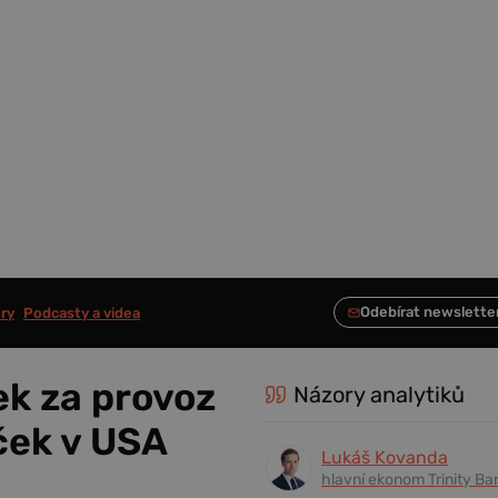
ry
Podcasty a videa
ek za provoz
Názory analytiků
ček v USA
Lukáš Kovanda
hlavní ekonom Trinity Ba