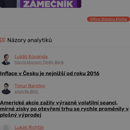
Offline Štěpána Křečka
Názory analytiků
Lukáš Kovanda
hlavní ekonom Trinity Bank
Inflace v Česku je nejnižší od roku 2016
Timur Barotov
analytik BHS
Americké akcie zažily výrazně volatilní seanci,
mírné zisky po otevření trhu se rychle proměnily v
plošný výprodej
Lukáš Richtár