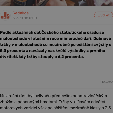
Redakce
Sdílet
5. 6. 2018 0:00
Podle aktuálních dat Českého statistického úřadu se
maloobchodu v letošním roce mimořádně daří. Dubnové
tržby v maloobchodě se meziročně po očištění zvýšily o
5,0 procenta a navázaly na skvělé výsledky z prvního
čtvrtletí, kdy tržby stouply o 6,2 procenta.
REKLAMA
Meziroční růst byl ovlivněn především nepotravinářským
zbožím a pohonnými hmotami. Tržby v klíčovém odvětví
motorových vozidel však po očištění meziročně klesly o 3,5