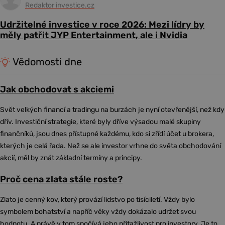
Redaktor investice.cz
Udržitelné investice v roce 2026: Mezi lídry by
měly patřit JYP Entertainment, ale i Nvidia
Vědomosti dne
Jak obchodovat s akciemi
Svět velkých financí a tradingu na burzách je nyní otevřenější, než kdy
dřív. Investiční strategie, které byly dříve výsadou malé skupiny
finančníků, jsou dnes přístupné každému, kdo si zřídí účet u brokera,
kterých je celá řada. Než se ale investor vrhne do světa obchodování
akcií, měl by znát základní termíny a principy.
Proč cena zlata stále roste?
Zlato je cenný kov, který provází lidstvo po tisíciletí. Vždy bylo
symbolem bohatství a napříč věky vždy dokázalo udržet svou
hodnotu. A právě v tom spočívá jeho přitažlivost pro investory. Je to