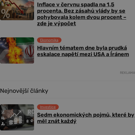
Inflace v červnu spadla na 1,5
procenta. Bez zásahů vlády by se
pohybovala kolem dvou procent –
zde je výpočet
Ekonomika
Hlavním tématem dne byla prudká
eskalace napětí mezi USA a Íránem
REKLAMA
Nejnovější články
Investice
Sedm ekonomických pojmů, které by
měl znát každý