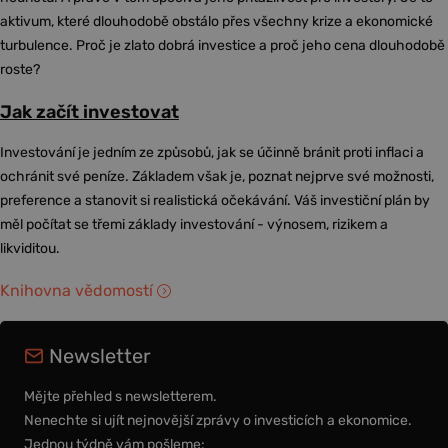
aktivum, které dlouhodobě obstálo přes všechny krize a ekonomické
turbulence. Proč je zlato dobrá investice a proč jeho cena dlouhodobě
roste?
Jak začít investovat
Investování je jedním ze způsobů, jak se účinně bránit proti inflaci a
ochránit své peníze. Základem však je, poznat nejprve své možnosti,
preference a stanovit si realistická očekávání. Váš investiční plán by
měl počítat se třemi základy investování - výnosem, rizikem a
likviditou.
Knihovna vědomostí
Newsletter
Mějte přehled s newsletterem.
Nenechte si ujít nejnovější zprávy o investicích a ekonomice.
Jednou týdně vám pošleme: