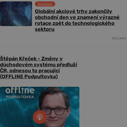
Investice
Globální akciové trhy zakončily
obchodní den ve znamení výrazné
rotace zpět do technologického
sektoru
REKLAMA
Štěpán Křeček - Změny v
důchodovém systému předluží
ČR, odnesou to pracující
(OFFLINE Podpultovka)