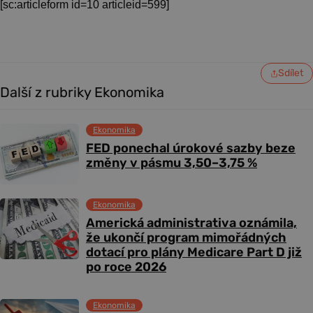
[sc:articleform id=10 articleid=599]
Sdílet
Další z rubriky Ekonomika
Ekonomika
FED ponechal úrokové sazby beze
změny v pásmu 3,50–3,75 %
Ekonomika
Americká administrativa oznámila,
že ukončí program mimořádných
dotací pro plány Medicare Part D již
po roce 2026
Ekonomika