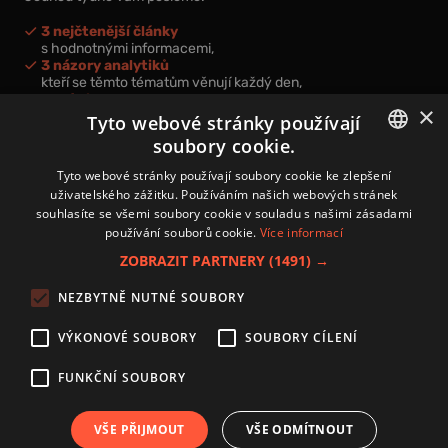
3 nejčtenější články
s hodnotnými informacemi,
3 názory analytiků
kteří se těmto tématům věnují každý den,
nová videa a podcasty
×
k prohloubení vašich znalostí.
Tyto webové stránky používají
soubory cookie.
CZECH
Tyto webové stránky používají soubory cookie ke zlepšení
uživatelského zážitku. Používáním našich webových stránek
CZ
souhlasíte se všemi soubory cookie v souladu s našimi zásadami
Přihlášením k newsletteru vyjadřujete svůj souhlas s
podmínkami
používání souborů cookie.
Více informací
zpracování osobních údajů
.
ZOBRAZIT PARTNERY
(1491) →
Kontakt
NEZBYTNĚ NUTNÉ SOUBORY
Zásady používání souborů cookies
Zpracování osobních údajů
VÝKONOVÉ SOUBORY
SOUBORY CÍLENÍ
Autoři
Nastavení cookies
FUNKČNÍ SOUBORY
VŠE PŘIJMOUT
VŠE ODMÍTNOUT