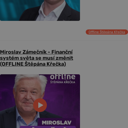
Offline Štěpána Křečka
Miroslav Zámečník - Finanční
systém světa se musí změnit
(OFFLINE Štěpána Křečka)