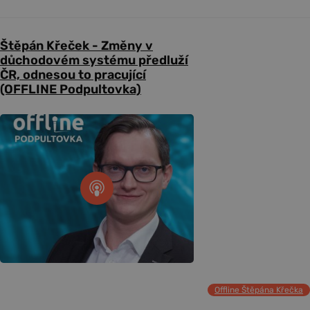
Štěpán Křeček - Změny v
důchodovém systému předluží
ČR, odnesou to pracující
(OFFLINE Podpultovka)
Offline Štěpána Křečka