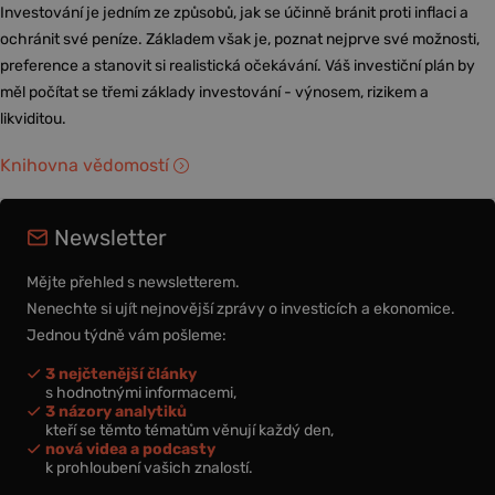
Investování je jedním ze způsobů, jak se účinně bránit proti inflaci a
ochránit své peníze. Základem však je, poznat nejprve své možnosti,
preference a stanovit si realistická očekávání. Váš investiční plán by
měl počítat se třemi základy investování - výnosem, rizikem a
likviditou.
Knihovna vědomostí
Newsletter
Mějte přehled s newsletterem.
Nenechte si ujít nejnovější zprávy o investicích a ekonomice.
Jednou týdně vám pošleme:
3 nejčtenější články
s hodnotnými informacemi,
3 názory analytiků
kteří se těmto tématům věnují každý den,
nová videa a podcasty
k prohloubení vašich znalostí.