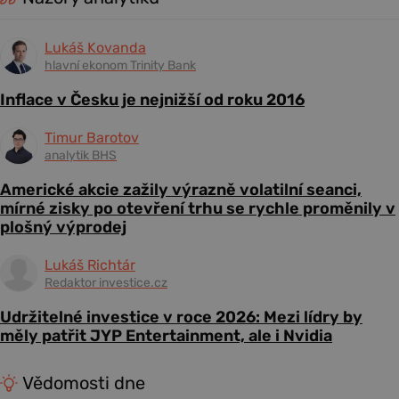
Lukáš Kovanda
hlavní ekonom Trinity Bank
Inflace v Česku je nejnižší od roku 2016
Timur Barotov
analytik BHS
Americké akcie zažily výrazně volatilní seanci,
mírné zisky po otevření trhu se rychle proměnily v
plošný výprodej
Lukáš Richtár
Redaktor investice.cz
Udržitelné investice v roce 2026: Mezi lídry by
měly patřit JYP Entertainment, ale i Nvidia
Vědomosti dne