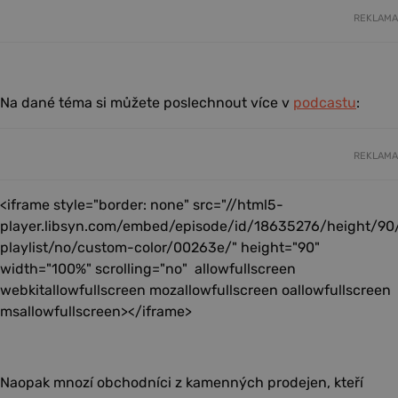
REKLAMA
Na dané téma si můžete poslechnout více v
podcastu
:
REKLAMA
<iframe style="border: none" src="//html5-
player.libsyn.com/embed/episode/id/18635276/height/90
playlist/no/custom-color/00263e/" height="90"
width="100%" scrolling="no" allowfullscreen
webkitallowfullscreen mozallowfullscreen oallowfullscreen
msallowfullscreen></iframe>
Naopak mnozí obchodníci z kamenných prodejen, kteří