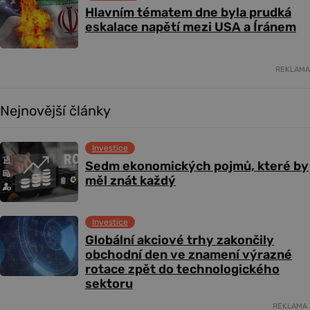
Hlavním tématem dne byla prudká
eskalace napětí mezi USA a Íránem
REKLAMA
Nejnovější články
Investice
Sedm ekonomických pojmů, které by
měl znát každý
Investice
Globální akciové trhy zakončily
obchodní den ve znamení výrazné
rotace zpět do technologického
sektoru
REKLAMA