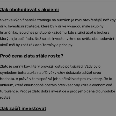
Jak obchodovat s akciemi
Svět velkých financí a tradingu na burzách je nyní otevřenější, než kdy
dřív. Investiční strategie, které byly dříve výsadou malé skupiny
finančníků, jsou dnes přístupné každému, kdo si zřídí účet u brokera,
kterých je celá řada. Než se ale investor vrhne do světa obchodování
akcií, měl by znát základní termíny a principy.
Proč cena zlata stále roste?
Zlato je cenný kov, který provází lidstvo po tisíciletí. Vždy bylo
symbolem bohatství a napříč věky vždy dokázalo udržet svou
hodnotu. A právě v tom spočívá jeho přitažlivost pro investory. Je to
aktivum, které dlouhodobě obstálo přes všechny krize a ekonomické
turbulence. Proč je zlato dobrá investice a proč jeho cena dlouhodobě
roste?
Jak začít investovat