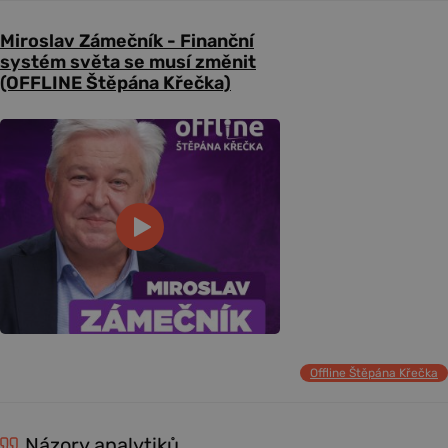
Miroslav Zámečník - Finanční
systém světa se musí změnit
(OFFLINE Štěpána Křečka)
Offline Štěpána Křečka
Názory analytiků