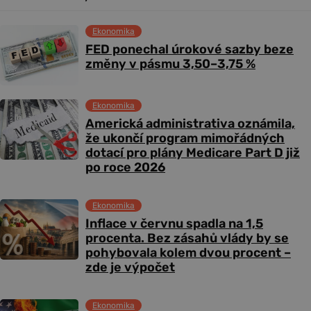
Ekonomika
FED ponechal úrokové sazby beze
změny v pásmu 3,50–3,75 %
Ekonomika
Americká administrativa oznámila,
že ukončí program mimořádných
dotací pro plány Medicare Part D již
po roce 2026
Ekonomika
Inflace v červnu spadla na 1,5
procenta. Bez zásahů vlády by se
pohybovala kolem dvou procent –
zde je výpočet
Ekonomika