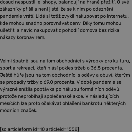
dosud nespustili e-shopy, balancují na hraně přežití. O své
zákazníky přišli a není jisté, že se k nim po odeznění
pandemie vrátí. Lidé si totiž zvykli nakupovat po internetu,
kde mohou snadno porovnávat ceny. Díky tomu mohou
ušetřit, a navíc nakupovat z pohodlí domova bez rizika
nákazy koronavirem.
Velmi špatně jsou na tom obchodníci s výrobky pro kulturu,
sport a rekreaci, kteří hlásí pokles tržeb o 36,5 procenta.
Ještě hůře jsou na tom obchodníci s oděvy a obuví, kterým
se propadly tržby o 69,0 procenta. V době pandemie se
výrazně snížila poptávka po nákupu formálních oděvů,
protože neprobíhají společenské akce. V následujících
měsících lze proto očekávat ohlášení bankrotu některých
módních značek.
[sc:articleform id=10 articleid=1558]