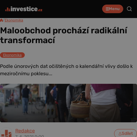
Menu
/
Ekonomika
Maloobchod prochází radikální
transformací
Ekonomika
Podle únorových dat očištěných o kalendářní vlivy došlo k
meziročnímu poklesu...
Redakce
Sdílet
7. 4. 2021 0:00