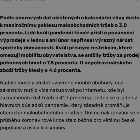
Podle únorových dat očištěných o kalendářní vlivy došlo
k meziročnímu poklesu maloobchodních tržeb o 3,0
procenta. Lidé kvůli pandemii téměř přišli o povánoční
výprodeje v lednu a ani únor nepřinesl výrazný nárůst
spotřeby domácností. Kvůli přísným restrikcím, které
omezují mobilitu obyvatelstva, se snížily tržby za prodej
pohonných hmot o 7,5 procenta. U nepotravinářského
zboží tržby klesly o 4,6 procenta.
Nadále musely zůstat uzavřené mnohé obchody, což
zákazníky nutilo více nakupovat po internetu, kde byl
zaznamenán růst tržeb o 41,7 procenta. Jedná se o jeden z
hlavních důsledků pandemie, který zásadně proměňuje
charakter maloobchodního prodeje. Online nakupování se v
průběhu koronavirové krize stalo běžné pro většinu české
populace a oslovilo i seniory.