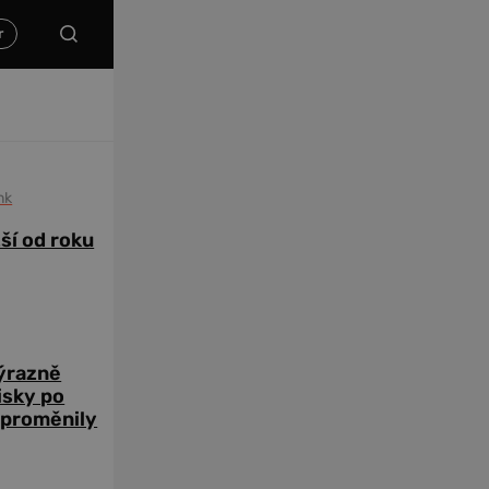
nk
žší od roku
výrazně
zisky po
 proměnily