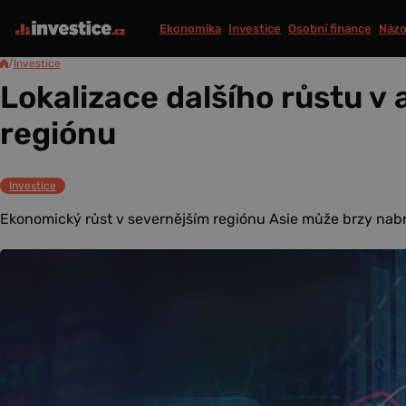
Ekonomika
Investice
Osobní finance
Názo
/
Investice
Lokalizace dalšího růstu v 
regiónu
Investice
Ekonomický růst v severnějším regiónu Asie může brzy nabrat