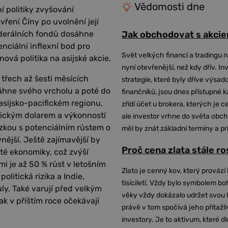
Vědomosti dne
í politiky zvyšování
ření Číny po uvolnění její
federálních fondů dosáhne
Jak obchodovat s akcie
nciální inflexní bod pro
Svět velkých financí a tradingu 
ová politika na asijské akcie.
nyní otevřenější, než kdy dřív. In
 třech až šesti měsících
strategie, které byly dříve výsa
sáhne svého vrcholu a poté do
finančníků, jsou dnes přístupné 
asijsko-pacifickém regionu,
zřídí účet u brokera, kterých je c
erickým dolarem a výkonností
ale investor vrhne do světa obch
ázkou s potenciálním růstem o
měl by znát základní termíny a pr
nější. Ještě zajímavější by
Proč cena zlata stále r
uté ekonomiky, což zvýší
mi je až 50 % růst v letošním
Zlato je cenný kov, který provází 
olitická rizika a Indie,
tisíciletí. Vždy bylo symbolem bo
ly. Také varují před velkým
věky vždy dokázalo udržet svou 
ak v příštím roce očekávají
právě v tom spočívá jeho přitažli
investory. Je to aktivum, které 