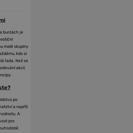
mi
na burzách je
vestiční
dou malé skupiny
každému, kdo si
elá řada. Než se
odování akcií,
incipy.
oste?
lidstvo po
hatství a napříč
hodnotu. A
vost pro
dlouhodobě