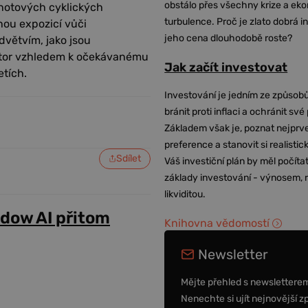
obstálo přes všechny krize a ek
dnotových cyklických
turbulence. Proč je zlato dobrá i
nou expozicí vůči
jeho cena dlouhodobě roste?
větvím, jako jsou
ektor vzhledem k očekávanému
Jak začít investovat
etích.
Investování je jedním ze způsobů
bránit proti inflaci a ochránit své
Základem však je, poznat nejprv
preference a stanovit si realisti
Sdílet
Váš investiční plán by měl počítat
základy investování - výnosem, r
likviditou.
adow AI přitom
Knihovna vědomostí
Newsletter
Mějte přehled s newslettere
Nenechte si ujít nejnovější z