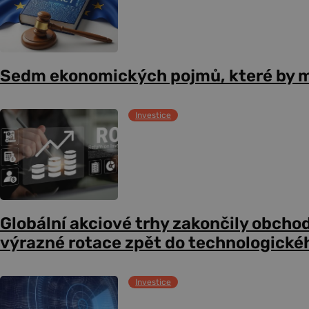
Sedm ekonomických pojmů, které by m
Investice
Globální akciové trhy zakončily obcho
výrazné rotace zpět do technologické
Investice