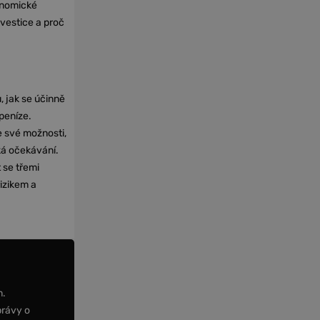
onomické
nvestice a proč
, jak se účinně
 peníze.
e své možnosti,
cká očekávání.
 se třemi
izikem a
m.
právy o