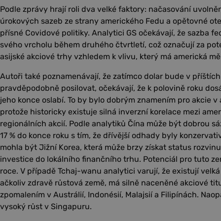
Podle zprávy hrají roli dva velké faktory: načasování uvolněn
úrokových sazeb ze strany amerického Fedu a opětovné otev
přísné Covidové politiky. Analytici GS očekávají, že sazba 
svého vrcholu během druhého čtvrtletí, což označují za pote
asijské akciové trhy vzhledem k vlivu, který má americká měn
Autoři také poznamenávají, že zatímco dolar bude v příštích
pravděpodobně posilovat, očekávají, že k polovině roku do
jeho konce oslabí. To by bylo dobrým znamením pro akcie v 
protože historicky existuje silná inverzní korelace mezi am
regionálních akcií. Podle analytiků Čína může být dobrou s
17 % do konce roku s tím, že dřívější odhady byly konzervativ
mohla být Jižní Korea, která může brzy získat status rozvin
investice do lokálního finančního trhu. Potenciál pro tuto ze
roce. V případě Tchaj-wanu analytici varují, že existují velká p
ačkoliv zdravě růstová země, má silně naceněné akciové titu
zpomalením v Austrálií, Indonésií, Malajsií a Filipínách. Naop
vysoký růst v Singapuru.