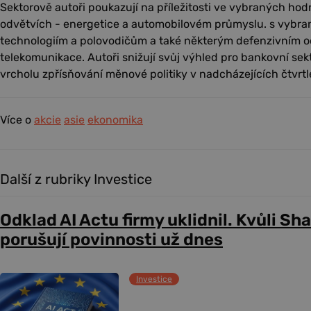
Sektorově autoři poukazují na příležitosti ve vybraných ho
odvětvích - energetice a automobilovém průmyslu. s vybra
technologiím a polovodičům a také některým defenzivním od
telekomunikace. Autoři snižují svůj výhled pro bankovní s
vrcholu zpřísňování měnové politiky v nadcházejících čtvrtl
Více o
akcie
asie
ekonomika
Další z rubriky Investice
Odklad AI Actu firmy uklidnil. Kvůli Sh
porušují povinnosti už dnes
Investice