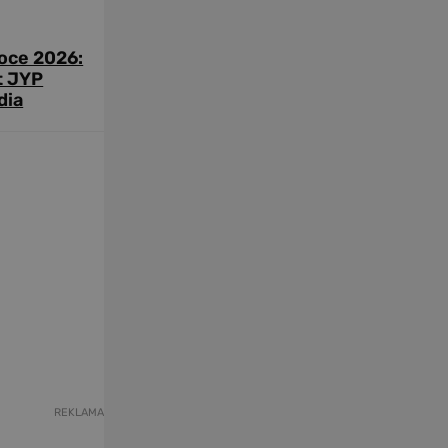
roce 2026:
t JYP
dia
REKLAMA