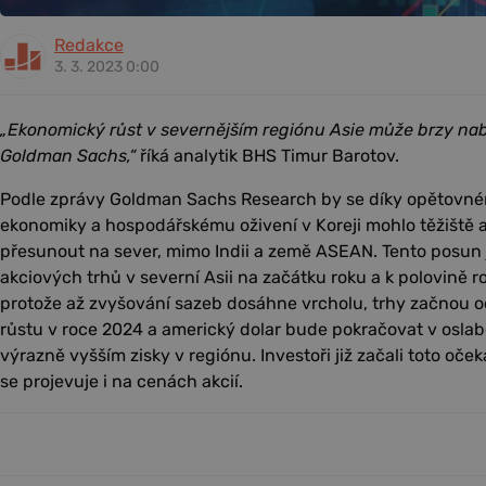
Redakce
3. 3. 2023 0:00
„Ekonomický růst v severnějším regiónu Asie může brzy nab
Goldman Sachs,“
říká analytik BHS Timur Barotov.
Podle zprávy Goldman Sachs Research by se díky opětovné
ekonomiky a hospodářskému oživení v Koreji mohlo těžiště 
přesunout na sever, mimo Indii a země ASEAN. Tento posun j
akciových trhů v severní Asii na začátku roku a k polovině r
protože až zvyšování sazeb dosáhne vrcholu, trhy začnou o
růstu v roce 2024 a americký dolar bude pokračovat v oslabo
výrazně vyšším zisky v regiónu. Investoři již začali toto o
se projevuje i na cenách akcií.