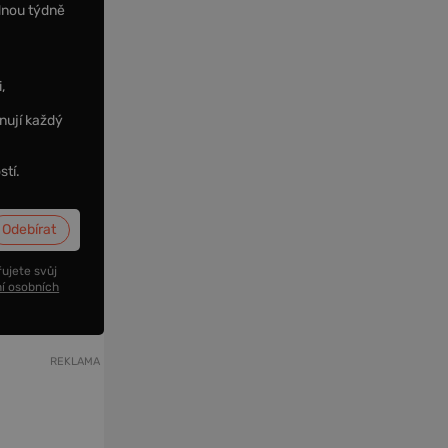
dnou týdně
,
nují každý
stí.
ujete svůj
í osobních
REKLAMA