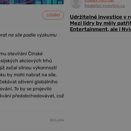
Redaktor investice.cz
Sdílet
Udržitelné investice v 
Mezi lídry by měly patři
Entertainment, ale i Nvi
rat na síle podle výzkumu
mu otevírání Čínské
asijských akciových trhů
iž začal silnou výkonností
oku by mohl nabrat na síle,
čekávat oživení globálního
vání. To by se projevilo
čekávání předobchodovávat, což
REKLAMA