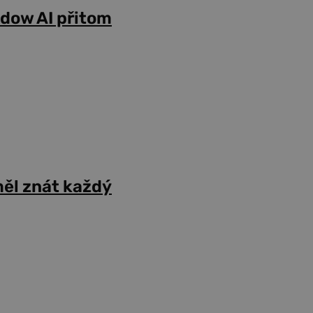
adow AI přitom
ěl znát každý