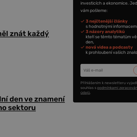
investicích a ekonomice. Je
vám pošleme:
3 nejčtenější články
s hodnotnými informacemi
3 názory analytiků
ěl znát každý
kteří se těmto tématům vě
den,
nová videa a podcasty
k prohloubení vašich znalo
Přihlášením k newsletteru vyjadř
souhlas s
podmínkami zpracován
údajů
.
dní den ve znamení
ho sektoru