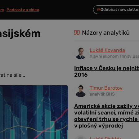
ry
Podcasty a videa
asijském
Názory analytiků
Lukáš Kovanda
hlavní ekonom Trinity Ba
Inflace v Česku je nejni
2016
 na síle...
Timur Barotov
analytik BHS
Americké akcie zažily 
volatilní seanci, mírné 
otevření trhu se rychle
v plošný výprodej
Lukáš Richtár