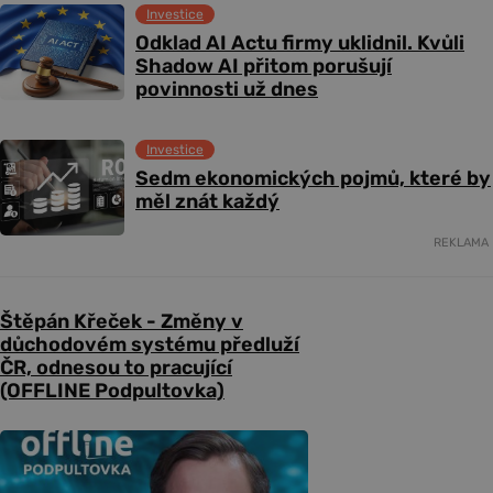
Investice
Odklad AI Actu firmy uklidnil. Kvůli
Shadow AI přitom porušují
povinnosti už dnes
Investice
Sedm ekonomických pojmů, které by
měl znát každý
REKLAMA
Štěpán Křeček - Změny v
důchodovém systému předluží
ČR, odnesou to pracující
(OFFLINE Podpultovka)