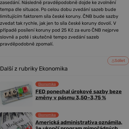
zasedání. Následně pravděpodobně dojde ke zvolnění
tempa dle situace. Po celou dobu zvedání sazeb bude
limitujícím faktorem síla české koruny. ČNB bude sazby
zvedat tak rychle, jak jen to síla české koruny dovolí. V
případě posílení koruny pod 25 Kč za euro ČNB nejprve
slovně a poté i skutečně tempo zvedání sazeb
pravděpodobně zpomalí.
Sdílet
Další z rubriky Ekonomika
Ekonomika
FED ponechal úrokové sazby beze
změny v pásmu 3,50–3,75 %
Ekonomika
Americká administrativa oznámila,
že ukončí program mimořádných