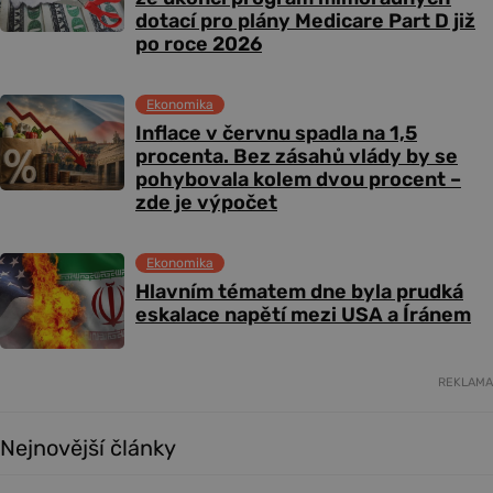
dotací pro plány Medicare Part D již
po roce 2026
Ekonomika
Inflace v červnu spadla na 1,5
procenta. Bez zásahů vlády by se
pohybovala kolem dvou procent –
zde je výpočet
Ekonomika
Hlavním tématem dne byla prudká
eskalace napětí mezi USA a Íránem
REKLAMA
Nejnovější články