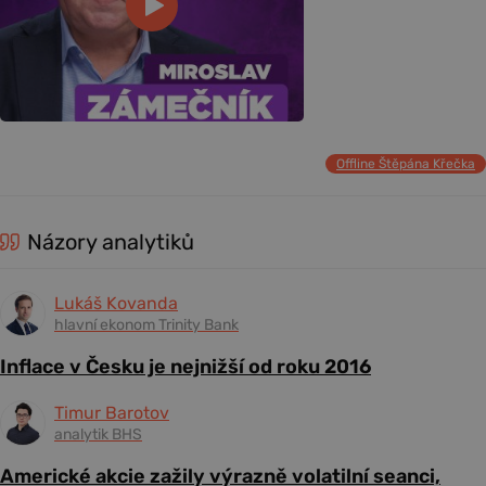
Offline Štěpána Křečka
Názory analytiků
Lukáš Kovanda
hlavní ekonom Trinity Bank
Inflace v Česku je nejnižší od roku 2016
Timur Barotov
analytik BHS
Americké akcie zažily výrazně volatilní seanci,