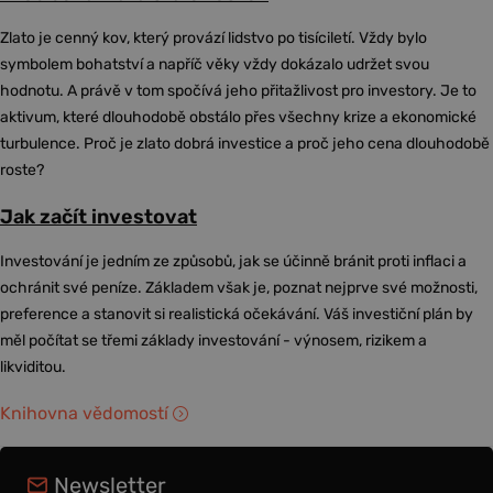
Zlato je cenný kov, který provází lidstvo po tisíciletí. Vždy bylo
symbolem bohatství a napříč věky vždy dokázalo udržet svou
hodnotu. A právě v tom spočívá jeho přitažlivost pro investory. Je to
aktivum, které dlouhodobě obstálo přes všechny krize a ekonomické
turbulence. Proč je zlato dobrá investice a proč jeho cena dlouhodobě
roste?
Jak začít investovat
Investování je jedním ze způsobů, jak se účinně bránit proti inflaci a
ochránit své peníze. Základem však je, poznat nejprve své možnosti,
preference a stanovit si realistická očekávání. Váš investiční plán by
měl počítat se třemi základy investování - výnosem, rizikem a
likviditou.
Knihovna vědomostí
Newsletter