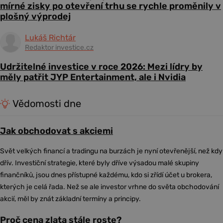
mírné zisky po otevření trhu se rychle proměnily v
plošný výprodej
Lukáš Richtár
Redaktor investice.cz
Udržitelné investice v roce 2026: Mezi lídry by
měly patřit JYP Entertainment, ale i Nvidia
Vědomosti dne
Jak obchodovat s akciemi
Svět velkých financí a tradingu na burzách je nyní otevřenější, než kdy
dřív. Investiční strategie, které byly dříve výsadou malé skupiny
finančníků, jsou dnes přístupné každému, kdo si zřídí účet u brokera,
kterých je celá řada. Než se ale investor vrhne do světa obchodování
akcií, měl by znát základní termíny a principy.
Proč cena zlata stále roste?