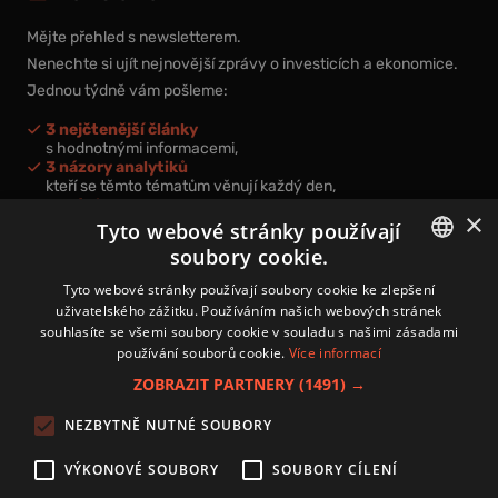
Mějte přehled s newsletterem.
Nenechte si ujít nejnovější zprávy o investicích a ekonomice.
Jednou týdně vám pošleme:
3 nejčtenější články
s hodnotnými informacemi,
3 názory analytiků
kteří se těmto tématům věnují každý den,
nová videa a podcasty
×
k prohloubení vašich znalostí.
Tyto webové stránky používají
soubory cookie.
CZECH
Tyto webové stránky používají soubory cookie ke zlepšení
uživatelského zážitku. Používáním našich webových stránek
CZ
souhlasíte se všemi soubory cookie v souladu s našimi zásadami
Přihlášením k newsletteru vyjadřujete svůj souhlas s
podmínkami
používání souborů cookie.
Více informací
zpracování osobních údajů
.
ZOBRAZIT PARTNERY
(1491) →
Kontakt
NEZBYTNĚ NUTNÉ SOUBORY
Zásady používání souborů cookies
Zpracování osobních údajů
VÝKONOVÉ SOUBORY
SOUBORY CÍLENÍ
Autoři