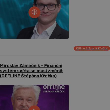
Offline Štěpána Křečka
Miroslav Zámečník - Finanční
systém světa se musí změnit
(OFFLINE Štěpána Křečka)