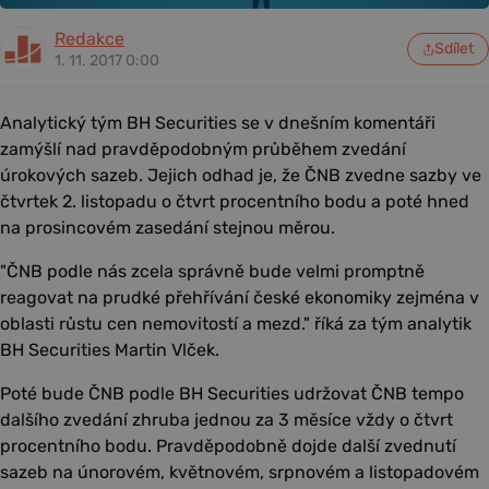
Redakce
Sdílet
1. 11. 2017 0:00
Analytický tým BH Securities se v dnešním komentáři
zamýšlí nad pravděpodobným průběhem zvedání
úrokových sazeb. Jejich odhad je, že ČNB zvedne sazby ve
čtvrtek 2. listopadu o čtvrt procentního bodu a poté hned
na prosincovém zasedání stejnou měrou.
"ČNB podle nás zcela správně bude velmi promptně
reagovat na prudké přehřívání české ekonomiky zejména v
oblasti růstu cen nemovitostí a mezd." říká za tým analytik
BH Securities Martin Vlček.
Poté bude ČNB podle BH Securities udržovat ČNB tempo
dalšího zvedání zhruba jednou za 3 měsíce vždy o čtvrt
procentního bodu. Pravděpodobně dojde další zvednutí
sazeb na únorovém, květnovém, srpnovém a listopadovém