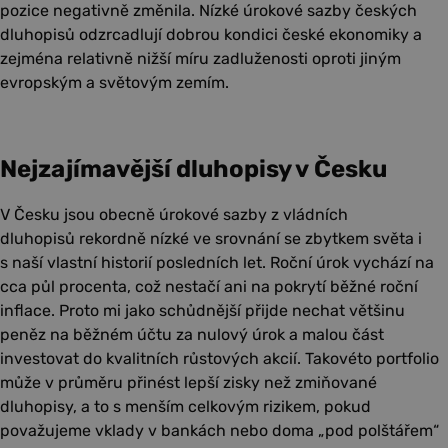
pozice negativně změnila. Nízké úrokové sazby českých
dluhopisů odzrcadlují dobrou kondici české ekonomiky a
zejména relativně nižší míru zadluženosti oproti jiným
evropským a světovým zemím.
Nejzajímavější dluhopisy v Česku
V Česku jsou obecně úrokové sazby z vládních
dluhopisů rekordně nízké ve srovnání se zbytkem světa i
s naší vlastní historií posledních let. Roční úrok vychází na
cca půl procenta, což nestačí ani na pokrytí běžné roční
inflace. Proto mi jako schůdnější přijde nechat většinu
peněz na běžném účtu za nulový úrok a malou část
investovat do kvalitních růstových akcií. Takovéto portfolio
může v průměru přinést lepší zisky než zmiňované
dluhopisy, a to s menším celkovým rizikem, pokud
považujeme vklady v bankách nebo doma „pod polštářem“