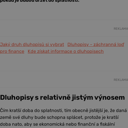
pokud je budou držet do splatnosti.
REKLAMA
Jaký druh dluhopisů si vybrat
Dluhopisy - záchranná loď
pro finance
Kde získat informace o dluhopisech
REKLAMA
Dluhopisy s relativně jistým výnosem
Čím kratší doba do splatnosti, tím obecně jistější je, že daná
země své dluhy bude schopna splácet, protože je kratší
doba nato, aby se ekonomická nebo finanční a fiskální