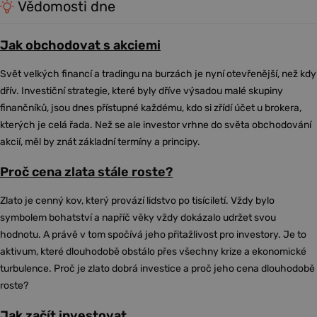
Vědomosti dne
Jak obchodovat s akciemi
Svět velkých financí a tradingu na burzách je nyní otevřenější, než kdy
dřív. Investiční strategie, které byly dříve výsadou malé skupiny
finančníků, jsou dnes přístupné každému, kdo si zřídí účet u brokera,
kterých je celá řada. Než se ale investor vrhne do světa obchodování
akcií, měl by znát základní termíny a principy.
Proč cena zlata stále roste?
Zlato je cenný kov, který provází lidstvo po tisíciletí. Vždy bylo
symbolem bohatství a napříč věky vždy dokázalo udržet svou
hodnotu. A právě v tom spočívá jeho přitažlivost pro investory. Je to
aktivum, které dlouhodobě obstálo přes všechny krize a ekonomické
turbulence. Proč je zlato dobrá investice a proč jeho cena dlouhodobě
roste?
Jak začít investovat