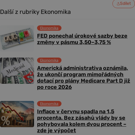
Sdílet
Další z rubriky Ekonomika
Ekonomika
FED ponechal úrokové sazby beze
změny v pásmu 3,50–3,75 %
Ekonomika
Americká administrativa oznámila,
že ukončí program mimořádných
dotací pro plány Medicare Part D již
po roce 2026
Ekonomika
Inflace v červnu spadla na 1,5
procenta. Bez zásahů vlády by se
pohybovala kolem dvou procent –
zde je výpočet