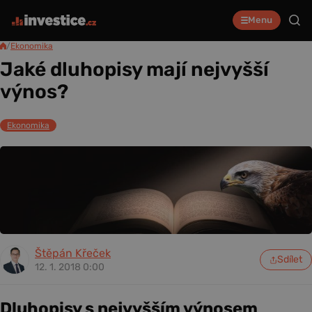
Menu
/
Ekonomika
Jaké dluhopisy mají nejvyšší
výnos?
Ekonomika
Štěpán Křeček
Sdílet
12. 1. 2018 0:00
Dluhopisy s nejvyšším výnosem