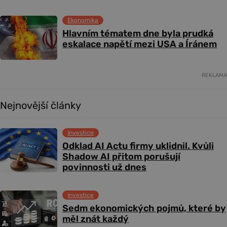
Ekonomika
Hlavním tématem dne byla prudká
eskalace napětí mezi USA a Íránem
REKLAMA
Nejnovější články
Investice
Odklad AI Actu firmy uklidnil. Kvůli
Shadow AI přitom porušují
povinnosti už dnes
Investice
Sedm ekonomických pojmů, které by
měl znát každý