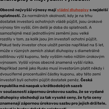
Obecně nejvyšší výnosy mají
vládní dluhopisy
s nejdelší
splatností.
Za normálních okolností, kdy je na trhu
dostatek investorů ochotných vládě půjčit, jsou úrokové
výnosy tím vyšší, čím delší je doba do splatnosti. A
samozřejmě mezi jednotlivými zeměmi jsou velké
rozdíly v tom, za kolik jsou jim investoři ochotni půjčit.
Pokud tedy investor chce uložit peníze například na 5 let,
může v různých zemích získat dluhopisy s diametrálně
odlišnou výší kuponu, tedy vyšším nebo nižším úrokovým
výnosem. Vyšší výnos obecně znamená vyšší riziko.
Například země jako Rusko musí investorům platit někdy i
dvouciferné procentuální částky kuponu, aby této zemi
investoři byli ochotni půjčit dostatek peněz.
Česká
republika má naopak u krátkodobých sazeb
v současnosti zápornou úrokovou sazbu, že se vydané
dluhopisy obchodují za tak vysoké ceny, že tyto ceny
znamenají zápornou úrokovou sazbu pro jejich držitele,