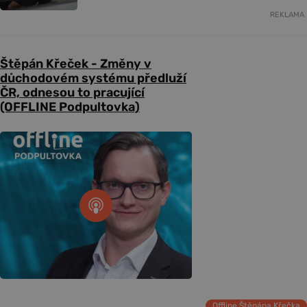
REKLAMA
Štěpán Křeček - Změny v
důchodovém systému předluží
ČR, odnesou to pracující
(OFFLINE Podpultovka)
Offline Štěpána Křečka