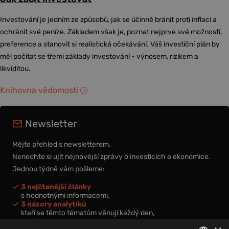
Investování je jedním ze způsobů, jak se účinně bránit proti inflaci a
ochránit své peníze. Základem však je, poznat nejprve své možnosti,
preference a stanovit si realistická očekávání. Váš investiční plán by
měl počítat se třemi základy investování - výnosem, rizikem a
likviditou.
Knihovna vědomostí
Newsletter
Mějte přehled s newsletterem.
Nenechte si ujít nejnovější zprávy o investicích a ekonomice.
Jednou týdně vám pošleme:
3 nejčtenější články
s hodnotnými informacemi,
3 názory analytiků
kteří se těmto tématům věnují každý den,
nová videa a podcasty