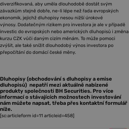
diverzifikovaná, aby uměla dlouhodobě dostát svým
závazkům stejně dobře, ne-li lépe než řada evropských
ekonomik, jejichž dluhopisy nesou nižší úrokové
výnosy. Dodatečným rizikem pro investora je ale v případě
investic do evropských nebo amerických dluhopisů i změna
kurzu CZK vůči daným cizím měnám. To může pomoci
zvýšit, ale také snížit dlouhodobý výnos investora po
přepočítání do domácí české měny.
Dluhopisy (obchodování s dluhopisy a emise
dluhopisů) nepatří mezi aktuálně nabízené
produkty společnosti BH Securities. Pro více
informací o stávajících možnostech investování
nám můžete napsat, třeba přes kontaktní formulář
níže.
[sc:articleform id=11 articleid=458]