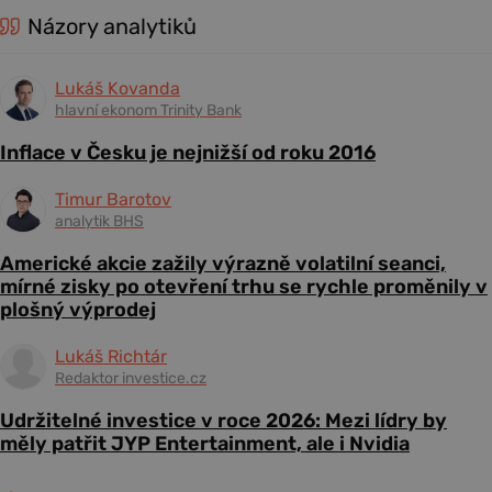
Názory analytiků
Lukáš Kovanda
hlavní ekonom Trinity Bank
Inflace v Česku je nejnižší od roku 2016
Timur Barotov
analytik BHS
Americké akcie zažily výrazně volatilní seanci,
mírné zisky po otevření trhu se rychle proměnily v
plošný výprodej
Lukáš Richtár
Redaktor investice.cz
Udržitelné investice v roce 2026: Mezi lídry by
měly patřit JYP Entertainment, ale i Nvidia