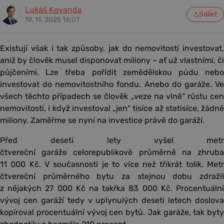
Lukáš Kovanda
Sdílet
19. 11. 2025 16:07
Existují však i tak způsoby, jak do nemovitostí investovat,
aniž by člověk musel disponovat miliony – ať už vlastními, či
půjčeními. Lze třeba pořídit zemědělskou půdu nebo
investovat do nemovitostního fondu. Anebo do garáže. Ve
všech těchto případech se člověk „veze na vlně“ růstu cen
nemovitostí, i když investoval „jen“ tisíce až statisíce, žádné
miliony. Zaměřme se nyní na investice právě do garáží.
Před deseti lety vyšel metr
čtvereční garáže celorepublikově průměrně na zhruba
11 000 Kč. V současnosti je to více než třikrát tolik. Metr
čtvereční průměrného bytu za stejnou dobu zdražil
z nějakých 27 000 Kč na takřka 83 000 Kč. Procentuální
vývoj cen garáží tedy v uplynulých deseti letech doslova
kopíroval procentuální vývoj cen bytů. Jak garáže, tak byty