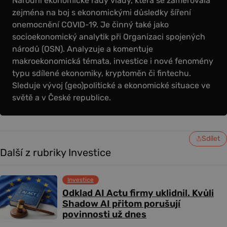
Národní ekonomické rady vlády, která se zaměřovala
zejména na boj s ekonomickými důsledky šíření
onemocnění COVID-19. Je činný také jako
socioekonomický analytik při Organizaci spojených
národů (OSN). Analyzuje a komentuje
makroekonomická témata, investice i nové fenomény
typu sdílené ekonomiky, kryptoměn či fintechu.
Sleduje vývoj (geo)politické a ekonomické situace ve
světě a v České republice.
Sdílet
Další z rubriky Investice
Investice
Odklad AI Actu firmy uklidnil. Kvůli
Shadow AI přitom porušují
povinnosti už dnes