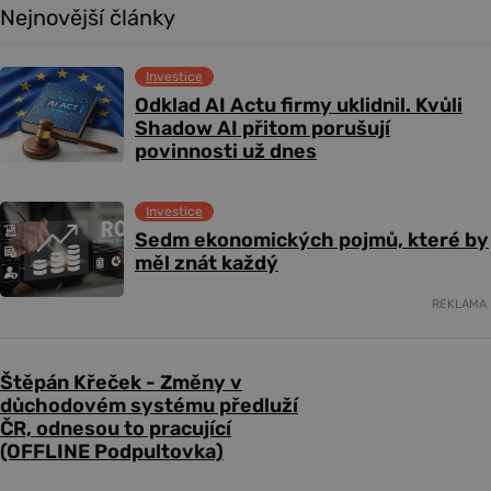
Nejnovější články
Investice
Odklad AI Actu firmy uklidnil. Kvůli
Shadow AI přitom porušují
povinnosti už dnes
Investice
Sedm ekonomických pojmů, které by
měl znát každý
REKLAMA
Štěpán Křeček - Změny v
důchodovém systému předluží
ČR, odnesou to pracující
(OFFLINE Podpultovka)