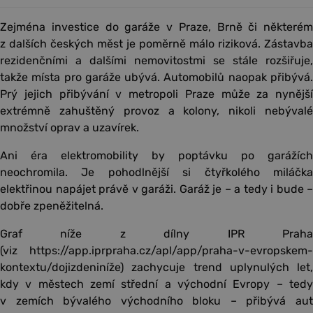
Zejména investice do garáže v Praze, Brně či některém
z dalších českých měst je poměrně málo riziková. Zástavba
rezidenčními a dalšími nemovitostmi se stále rozšiřuje,
takže místa pro garáže ubývá. Automobilů naopak přibývá.
Prý jejich přibývání v metropoli Praze může za nynější
extrémně zahuštěný provoz a kolony, nikoli nebývalé
množství oprav a uzavírek.
Ani éra elektromobility by poptávku po garážích
neochromila. Je pohodlnější si čtyřkolého miláčka
elektřinou napájet právě v garáži. Garáž je – a tedy i bude –
dobře zpeněžitelná.
Graf níže z dílny IPR Praha
(viz https://app.iprpraha.cz/apl/app/praha-v-evropskem-
kontextu/dojizdeniníže) zachycuje trend uplynulých let,
kdy v městech zemí střední a východní Evropy – tedy
v zemích bývalého východního bloku – přibývá aut