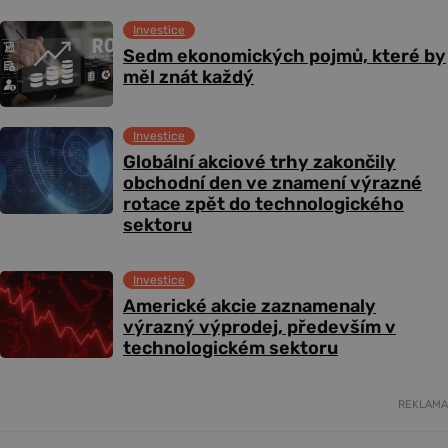
Investice
Sedm ekonomických pojmů, které by
měl znát každý
Investice
Globální akciové trhy zakončily
obchodní den ve znamení výrazné
rotace zpět do technologického
sektoru
Investice
Americké akcie zaznamenaly
výrazný výprodej, především v
technologickém sektoru
REKLAMA