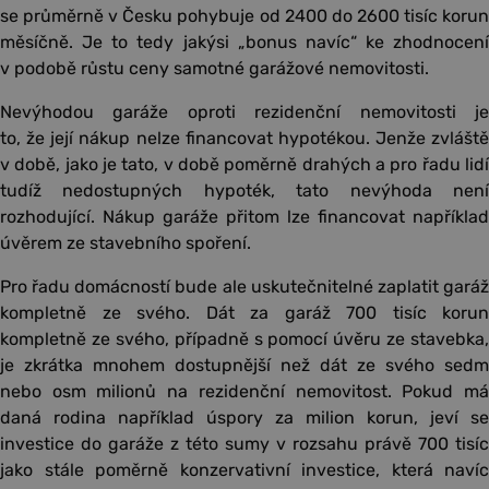
se průměrně v Česku pohybuje od 2400 do 2600 tisíc korun
měsíčně. Je to tedy jakýsi „bonus navíc“ ke zhodnocení
v podobě růstu ceny samotné garážové nemovitosti.
Nevýhodou garáže oproti rezidenční nemovitosti je
to, že její nákup nelze financovat hypotékou. Jenže zvláště
v době, jako je tato, v době poměrně drahých a pro řadu lidí
tudíž nedostupných hypoték, tato nevýhoda není
rozhodující. Nákup garáže přitom lze financovat například
úvěrem ze stavebního spoření.
Pro řadu domácností bude ale uskutečnitelné zaplatit garáž
kompletně ze svého. Dát za garáž 700 tisíc korun
kompletně ze svého, případně s pomocí úvěru ze stavebka,
je zkrátka mnohem dostupnější než dát ze svého sedm
nebo osm milionů na rezidenční nemovitost. Pokud má
daná rodina například úspory za milion korun, jeví se
investice do garáže z této sumy v rozsahu právě 700 tisíc
jako stále poměrně konzervativní investice, která navíc