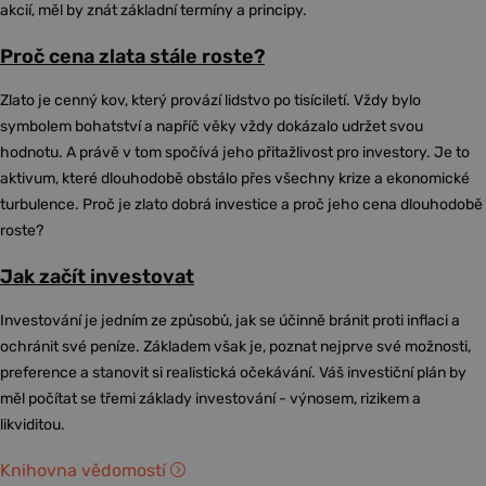
akcií, měl by znát základní termíny a principy.
Proč cena zlata stále roste?
Zlato je cenný kov, který provází lidstvo po tisíciletí. Vždy bylo
symbolem bohatství a napříč věky vždy dokázalo udržet svou
hodnotu. A právě v tom spočívá jeho přitažlivost pro investory. Je to
aktivum, které dlouhodobě obstálo přes všechny krize a ekonomické
turbulence. Proč je zlato dobrá investice a proč jeho cena dlouhodobě
roste?
Jak začít investovat
Investování je jedním ze způsobů, jak se účinně bránit proti inflaci a
ochránit své peníze. Základem však je, poznat nejprve své možnosti,
preference a stanovit si realistická očekávání. Váš investiční plán by
měl počítat se třemi základy investování - výnosem, rizikem a
likviditou.
Knihovna vědomostí