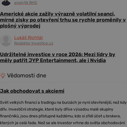
analytik BHS
Americké akcie zažily výrazně volatilní seanci,
mírné zisky po otevření trhu se rychle proměnily v
plošný výprodej
Lukáš Richtár
Redaktor investice.cz
Udržitelné investice v roce 2026: Mezi lídry by
měly patřit JYP Entertainment, ale i Nvidia
Vědomosti dne
Jak obchodovat s akciemi
Svět velkých financí a tradingu na burzách je nyní otevřenější, než kdy
dřív. Investiční strategie, které byly dříve výsadou malé skupiny
finančníků, jsou dnes přístupné každému, kdo si zřídí účet u brokera,
kterých je celá řada. Než se ale investor vrhne do světa obchodování