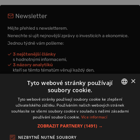
Newsletter
Mějte přehled s newsletterem.
Nenechte si ujít nejnovější zprávy o investicích a ekonomice.
Jednou týdně vám pošleme:
3 nejčtenější články
s hodnotnými informacemi,
3 názory analytiků
kteří se těmto tématům věnují každý den,
nová videa a podcasty
×
k prohloubení vašich znalostí.
Tyto webové stránky používají
soubory cookie.
CZECH
Tyto webové stránky používají soubory cookie ke zlepšení
uživatelského zážitku. Používáním našich webových stránek
CZ
souhlasíte se všemi soubory cookie v souladu s našimi zásadami
Přihlášením k newsletteru vyjadřujete svůj souhlas s
podmínkami
používání souborů cookie.
Více informací
zpracování osobních údajů
.
ZOBRAZIT PARTNERY
(1491) →
Kontakt
NEZBYTNĚ NUTNÉ SOUBORY
Zásady používání souborů cookies