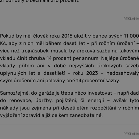
zhodnotily o bezmála 210 procent.
REKLAMA
Pokud by měl člověk roku 2015 uložit v bance svých 11 000
Kč, aby z nich měl během deseti let – při ročním úročení –
více než trojnásobek, musela by úroková sazba na takovém
vkladu činit zhruba 14 procent per annum. Nejlépe úročené
vklady přitom ani v době nejvyšších úrokových sazeb
uplynulých let a desetiletí – roku 2023 – nedosahovaly
svým úročením ani poloviny oné 14procentní sazby.
Samozřejmě, do garáže je třeba něco investovat – například
do renovace, údržby, pojištění, či energií – avšak tyto
náklady jsou zejména při desetiletém rozpočítání v ročním
vyjádření zpravidla již celkem zanedbatelné.
REKLAMA