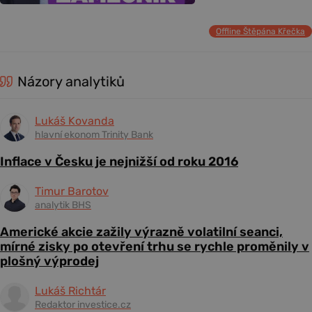
Offline Štěpána Křečka
Názory analytiků
Lukáš Kovanda
hlavní ekonom Trinity Bank
Inflace v Česku je nejnižší od roku 2016
Timur Barotov
analytik BHS
Americké akcie zažily výrazně volatilní seanci,
mírné zisky po otevření trhu se rychle proměnily v
plošný výprodej
Lukáš Richtár
Redaktor investice.cz