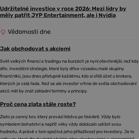
Udržitelné investice v roce 2026: Mezi lídry by
měly patřit JYP Entertainment, ale i Nvidia
Vědomosti dne
Jak obchodovat s akciemi
Svět velkých financí a tradingu na burzách je nyní otevřenější, než kdy
dřív. Investiční strategie, které byly dříve výsadou malé skupiny
finančníků, jsou dnes přístupné každému, kdo si zřídí účet u brokera,
kterých je celá řada. Než se ale investor vrhne do světa obchodování
akcií, měl by znát základní termíny a principy.
Proč cena zlata stále roste?
Zlato je cenný kov, který provází lidstvo po tisíciletí. Vždy bylo
symbolem bohatství a napříč věky vždy dokázalo udržet svou
hodnotu. A právě v tom spočívá jeho přitažlivost pro investory. Je to