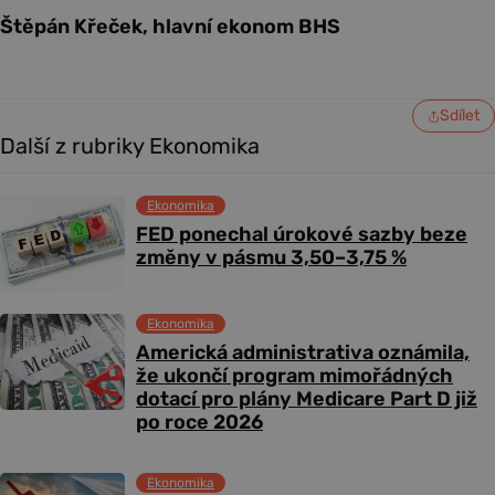
Štěpán Křeček, hlavní ekonom BHS
Sdílet
Další z rubriky Ekonomika
Ekonomika
FED ponechal úrokové sazby beze
změny v pásmu 3,50–3,75 %
Ekonomika
Americká administrativa oznámila,
že ukončí program mimořádných
dotací pro plány Medicare Part D již
po roce 2026
Ekonomika