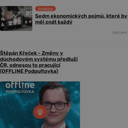
Investice
Sedm ekonomických pojmů, které by
měl znát každý
REKLAMA
Štěpán Křeček - Změny v
důchodovém systému předluží
ČR, odnesou to pracující
(OFFLINE Podpultovka)