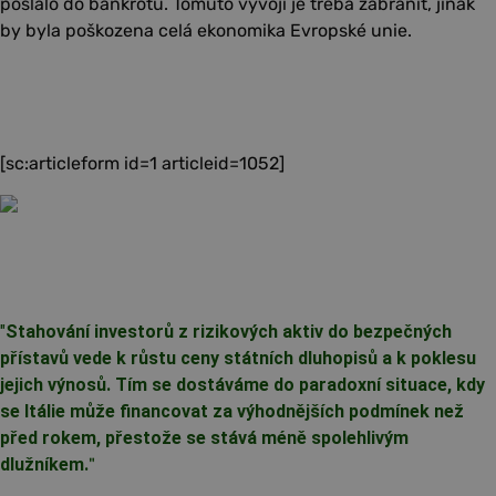
poslalo do bankrotu. Tomuto vývoji je třeba zabránit, jinak
by byla poškozena celá ekonomika Evropské unie.
[sc:articleform id=1 articleid=1052]
"
Stahování investorů z rizikových aktiv do bezpečných
přístavů vede k růstu ceny státních dluhopisů a k poklesu
jejich výnosů. Tím se dostáváme do paradoxní situace, kdy
se Itálie může financovat za výhodnějších podmínek než
před rokem, přestože se stává méně spolehlivým
dlužníkem.
"