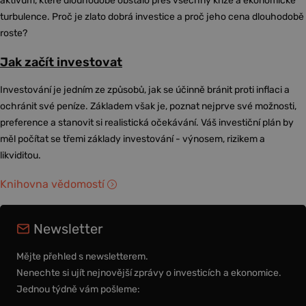
aktivum, které dlouhodobě obstálo přes všechny krize a ekonomické
turbulence. Proč je zlato dobrá investice a proč jeho cena dlouhodobě
roste?
Jak začít investovat
Investování je jedním ze způsobů, jak se účinně bránit proti inflaci a
ochránit své peníze. Základem však je, poznat nejprve své možnosti,
preference a stanovit si realistická očekávání. Váš investiční plán by
měl počítat se třemi základy investování - výnosem, rizikem a
likviditou.
Knihovna vědomostí
Newsletter
Mějte přehled s newsletterem.
Nenechte si ujít nejnovější zprávy o investicích a ekonomice.
Jednou týdně vám pošleme: