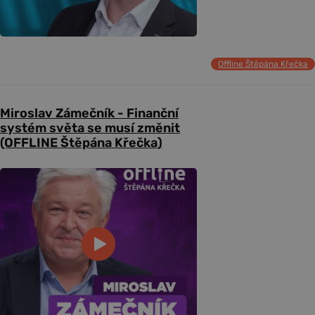
Offline Štěpána Křečka
Miroslav Zámečník - Finanční
systém světa se musí změnit
(OFFLINE Štěpána Křečka)