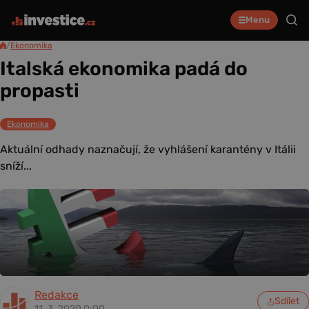
Menu
/
Ekonomika
Italská ekonomika padá do
propasti
Ekonomika
Aktuální odhady naznačují, že vyhlášení karantény v Itálii
sníží...
Redakce
Sdílet
11. 3. 2020 0:00