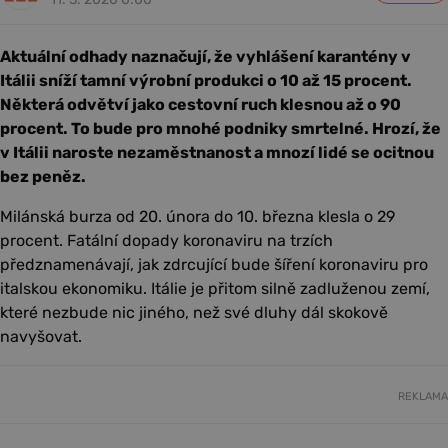
Aktuální odhady naznačují, že vyhlášení karantény v
Itálii sníží tamní výrobní produkci o 10 až 15 procent.
Některá odvětví jako cestovní ruch klesnou až o 90
procent. To bude pro mnohé podniky smrtelné. Hrozí, že
v Itálii naroste nezaměstnanost a mnozí lidé se ocitnou
bez peněz.
Milánská burza od 20. února do 10. března klesla o 29
procent. Fatální dopady koronaviru na trzích
předznamenávají, jak zdrcující bude šíření koronaviru pro
italskou ekonomiku. Itálie je přitom silně zadluženou zemí,
které nezbude nic jiného, než své dluhy dál skokově
navyšovat.
REKLAMA