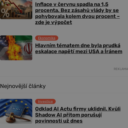
Inflace v červnu spadla na 1,5
procenta. Bez zásahů vlády by se
pohybovala kolem dvou procent –
zde je výpočet
Ekonomika
Hlavním tématem dne byla prudká
eskalace napětí mezi USA a Íránem
REKLAMA
Nejnovější články
Investice
Odklad AI Actu firmy uklidnil. Kvůli
Shadow AI přitom porušují
povinnosti už dnes