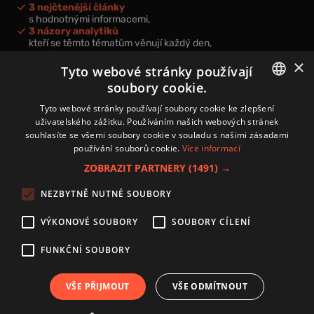
3 nejčtenější články
s hodnotnými informacemi,
3 názory analytiků
kteří se těmto tématům věnují každý den,
nová videa a podcasty
×
k prohloubení vašich znalostí.
Tyto webové stránky používají
soubory cookie.
CZECH
Tyto webové stránky používají soubory cookie ke zlepšení
uživatelského zážitku. Používáním našich webových stránek
CZ
souhlasíte se všemi soubory cookie v souladu s našimi zásadami
Přihlášením k newsletteru vyjadřujete svůj souhlas s
podmínkami
používání souborů cookie.
Více informací
zpracování osobních údajů
.
ZOBRAZIT PARTNERY
(1491) →
Kontakt
NEZBYTNĚ NUTNÉ SOUBORY
Zásady používání souborů cookies
Zpracování osobních údajů
VÝKONOVÉ SOUBORY
SOUBORY CÍLENÍ
Autoři
Nastavení cookies
FUNKČNÍ SOUBORY
VŠE PŘIJMOUT
VŠE ODMÍTNOUT
Copyright 2024 © Investice.cz. Všechna práva vyhrazena.