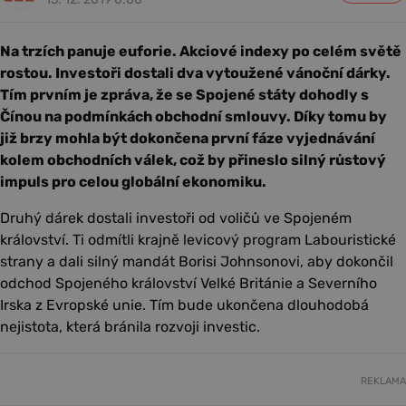
Na trzích panuje euforie. Akciové indexy po celém světě
rostou. Investoři dostali dva vytoužené vánoční dárky.
Tím prvním je zpráva, že se Spojené státy dohodly s
Čínou na podmínkách obchodní smlouvy. Díky tomu by
již brzy mohla být dokončena první fáze vyjednávání
kolem obchodních válek, což by přineslo silný růstový
impuls pro celou globální ekonomiku.
Druhý dárek dostali investoři od voličů ve Spojeném
království. Ti odmítli krajně levicový program Labouristické
strany a dali silný mandát Borisi Johnsonovi, aby dokončil
odchod Spojeného království Velké Británie a Severního
Irska z Evropské unie. Tím bude ukončena dlouhodobá
nejistota, která bránila rozvoji investic.
REKLAMA