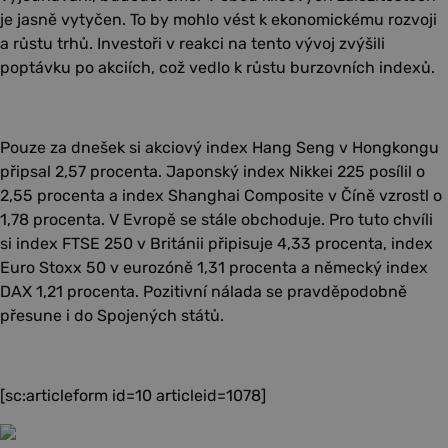
je jasně vytyčen. To by mohlo vést k ekonomickému rozvoji
a růstu trhů. Investoři v reakci na tento vývoj zvýšili
poptávku po akciích, což vedlo k růstu burzovních indexů.
Pouze za dnešek si akciový index Hang Seng v Hongkongu
připsal 2,57 procenta. Japonský index Nikkei 225 posílil o
2,55 procenta a index Shanghai Composite v Číně vzrostl o
1,78 procenta. V Evropě se stále obchoduje. Pro tuto chvíli
si index FTSE 250 v Británii připisuje 4,33 procenta, index
Euro Stoxx 50 v eurozóně 1,31 procenta a německý index
DAX 1,21 procenta. Pozitivní nálada se pravděpodobně
přesune i do Spojených států.
[sc:articleform id=10 articleid=1078]