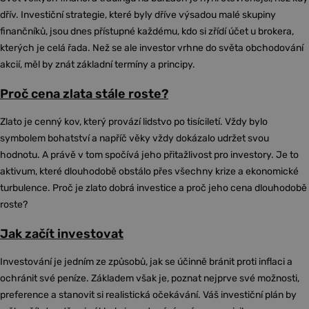
dřív. Investiční strategie, které byly dříve výsadou malé skupiny
finančníků, jsou dnes přístupné každému, kdo si zřídí účet u brokera,
kterých je celá řada. Než se ale investor vrhne do světa obchodování
akcií, měl by znát základní termíny a principy.
Proč cena zlata stále roste?
Zlato je cenný kov, který provází lidstvo po tisíciletí. Vždy bylo
symbolem bohatství a napříč věky vždy dokázalo udržet svou
hodnotu. A právě v tom spočívá jeho přitažlivost pro investory. Je to
aktivum, které dlouhodobě obstálo přes všechny krize a ekonomické
turbulence. Proč je zlato dobrá investice a proč jeho cena dlouhodobě
roste?
Jak začít investovat
Investování je jedním ze způsobů, jak se účinně bránit proti inflaci a
ochránit své peníze. Základem však je, poznat nejprve své možnosti,
preference a stanovit si realistická očekávání. Váš investiční plán by