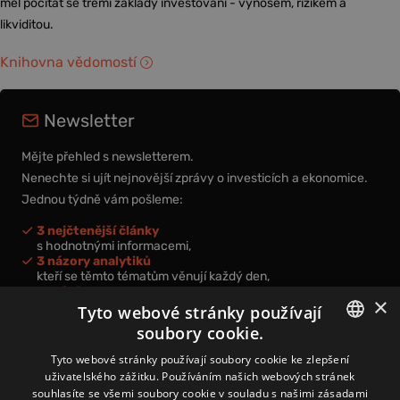
měl počítat se třemi základy investování - výnosem, rizikem a
likviditou.
Knihovna vědomostí
Newsletter
Mějte přehled s newsletterem.
Nenechte si ujít nejnovější zprávy o investicích a ekonomice.
Jednou týdně vám pošleme:
3 nejčtenější články
s hodnotnými informacemi,
3 názory analytiků
kteří se těmto tématům věnují každý den,
nová videa a podcasty
×
k prohloubení vašich znalostí.
Tyto webové stránky používají
soubory cookie.
CZECH
Tyto webové stránky používají soubory cookie ke zlepšení
uživatelského zážitku. Používáním našich webových stránek
CZ
souhlasíte se všemi soubory cookie v souladu s našimi zásadami
Přihlášením k newsletteru vyjadřujete svůj souhlas s
podmínkami