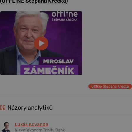
(OFFLINE Štěpána Křečka)
Offline Štěpána Křečka
Názory analytiků
Lukáš Kovanda
hlavní ekonom Trinity Bank