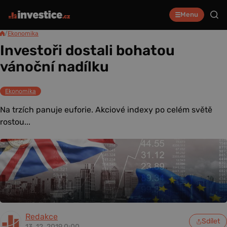
Menu
/
Ekonomika
Investoři dostali bohatou
vánoční nadílku
Ekonomika
Na trzích panuje euforie. Akciové indexy po celém světě
rostou...
Redakce
Sdílet
13. 12. 2019 0:00