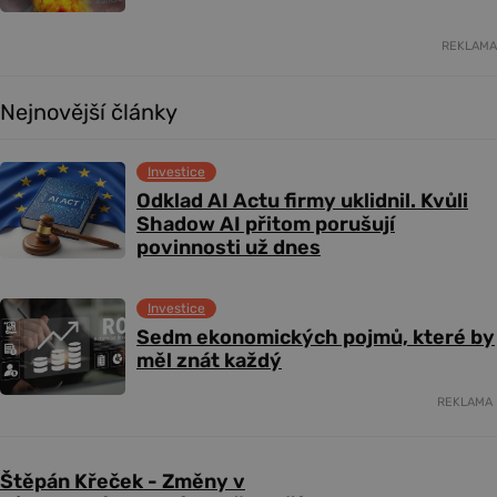
REKLAMA
Nejnovější články
Investice
Odklad AI Actu firmy uklidnil. Kvůli
Shadow AI přitom porušují
povinnosti už dnes
Investice
Sedm ekonomických pojmů, které by
měl znát každý
REKLAMA
Štěpán Křeček - Změny v