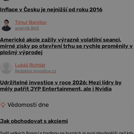
Inflace v Česku je nejnižší od roku 2016
Timur Barotov
analytik BHS
Americké akcie zažily výrazně volatilní seanci,
mírné zisky po otevření trhu se rychle proměnily v
plošný výprodej
Lukáš Richtár
Redaktor investice.cz
Udržitelné investice v roce 2026: Mezi lídry by
měly patřit JYP Entertainment, ale i Nvidia
Vědomosti dne
Jak obchodovat s akciemi
Svět velkých financí a tradingu na burzách je nyní otevřenější, než kdy