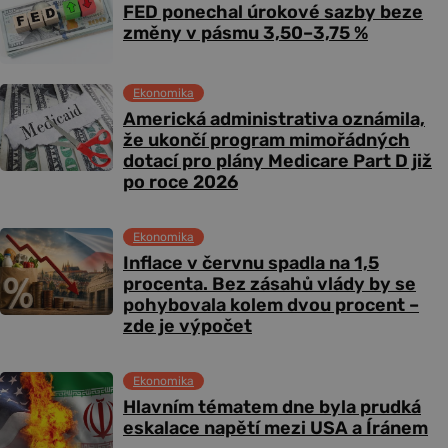
FED ponechal úrokové sazby beze
změny v pásmu 3,50–3,75 %
Ekonomika
Americká administrativa oznámila,
že ukončí program mimořádných
dotací pro plány Medicare Part D již
po roce 2026
Ekonomika
Inflace v červnu spadla na 1,5
procenta. Bez zásahů vlády by se
pohybovala kolem dvou procent –
zde je výpočet
Ekonomika
Hlavním tématem dne byla prudká
eskalace napětí mezi USA a Íránem