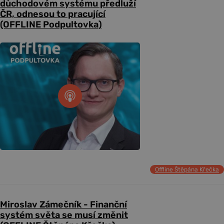
důchodovém systému předluží
ČR, odnesou to pracující
(OFFLINE Podpultovka)
Offline Štěpána Křečka
Miroslav Zámečník - Finanční
systém světa se musí změnit