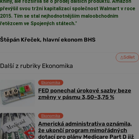
knihy, ale rozšířila se o prodej dalších produktů. Amazon
převýšil svou tržní kapitalizací společnost Walmart v roce
2015. Tím se stal nejhodnotnějším maloobchodním
řetězcem ve Spojených státech.
"
Štěpán Křeček, hlavní ekonom BHS
Sdílet
Další z rubriky Ekonomika
Ekonomika
FED ponechal úrokové sazby beze
změny v pásmu 3,50–3,75 %
Ekonomika
Americká administrativa oznámila,
že ukončí program mimořádných
dotací pro plány Medicare Part D již