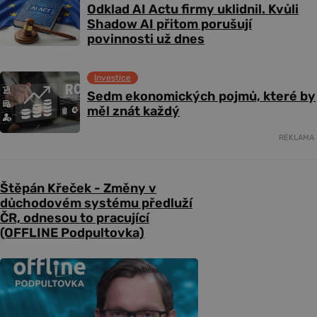
Odklad AI Actu firmy uklidnil. Kvůli
Shadow AI přitom porušují
povinnosti už dnes
Investice
Sedm ekonomických pojmů, které by
měl znát každý
REKLAMA
Štěpán Křeček - Změny v
důchodovém systému předluží
ČR, odnesou to pracující
(OFFLINE Podpultovka)