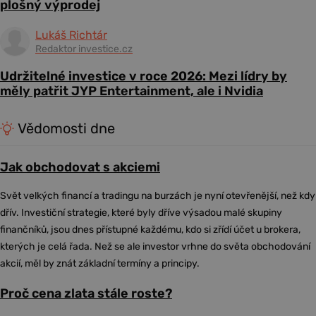
plošný výprodej
Lukáš Richtár
Redaktor investice.cz
Udržitelné investice v roce 2026: Mezi lídry by
měly patřit JYP Entertainment, ale i Nvidia
Vědomosti dne
Jak obchodovat s akciemi
Svět velkých financí a tradingu na burzách je nyní otevřenější, než kdy
dřív. Investiční strategie, které byly dříve výsadou malé skupiny
finančníků, jsou dnes přístupné každému, kdo si zřídí účet u brokera,
kterých je celá řada. Než se ale investor vrhne do světa obchodování
akcií, měl by znát základní termíny a principy.
Proč cena zlata stále roste?