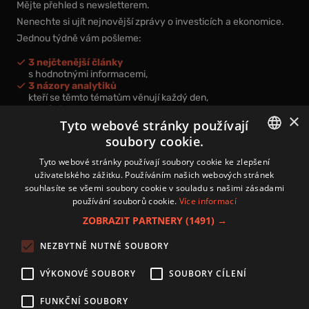
Mějte přehled s newsletterem.
Nenechte si ujít nejnovější zprávy o investicích a ekonomice.
Jednou týdně vám pošleme:
3 nejčtenější články
s hodnotnými informacemi,
3 názory analytiků
kteří se těmto tématům věnují každý den,
nová videa a podcasty
×
k prohloubení vašich znalostí.
Tyto webové stránky používají
soubory cookie.
CZECH
Tyto webové stránky používají soubory cookie ke zlepšení
uživatelského zážitku. Používáním našich webových stránek
CZ
souhlasíte se všemi soubory cookie v souladu s našimi zásadami
Přihlášením k newsletteru vyjadřujete svůj souhlas s
podmínkami
používání souborů cookie.
Více informací
zpracování osobních údajů
.
ZOBRAZIT PARTNERY
(1491) →
Kontakt
NEZBYTNĚ NUTNÉ SOUBORY
Zásady používání souborů cookies
Zpracování osobních údajů
VÝKONOVÉ SOUBORY
SOUBORY CÍLENÍ
Autoři
Nastavení cookies
FUNKČNÍ SOUBORY