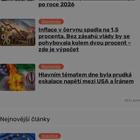
po roce 2026
Ekonomika
Inflace v červnu spadla na 1,5
procenta. Bez zásahů vlády by se
pohybovala kolem dvou procent –
zde je výpočet
Ekonomika
Hlavním tématem dne byla prudká
eskalace napětí mezi USA a Íránem
REKLAMA
Nejnovější články
Investice