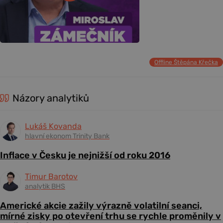
Offline Štěpána Křečka
Názory analytiků
Lukáš Kovanda
hlavní ekonom Trinity Bank
Inflace v Česku je nejnižší od roku 2016
Timur Barotov
analytik BHS
Americké akcie zažily výrazně volatilní seanci,
mírné zisky po otevření trhu se rychle proměnily v