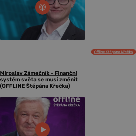
Offline Štěpána Křečka
Miroslav Zámečník - Finanční
systém světa se musí změnit
(OFFLINE Štěpána Křečka)