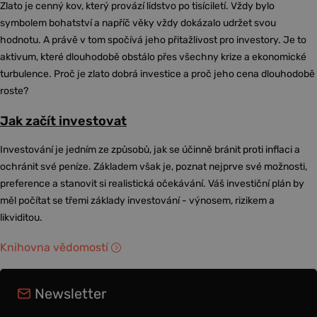
Zlato je cenný kov, který provází lidstvo po tisíciletí. Vždy bylo
symbolem bohatství a napříč věky vždy dokázalo udržet svou
hodnotu. A právě v tom spočívá jeho přitažlivost pro investory. Je to
aktivum, které dlouhodobě obstálo přes všechny krize a ekonomické
turbulence. Proč je zlato dobrá investice a proč jeho cena dlouhodobě
roste?
Jak začít investovat
Investování je jedním ze způsobů, jak se účinně bránit proti inflaci a
ochránit své peníze. Základem však je, poznat nejprve své možnosti,
preference a stanovit si realistická očekávání. Váš investiční plán by
měl počítat se třemi základy investování - výnosem, rizikem a
likviditou.
Knihovna vědomostí
Newsletter