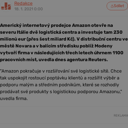
Redakce
Sdílet
18. 1. 2021 0:00
Americký internetový prodejce Amazon otevře na
severu Itálie dvě logistická centra a investuje tam 230
milionů eur (přes šest miliard Kč). V distribuční centru ve
městě Novara a v balícím středisku poblíž Modeny
vytvoří firma v následujících třech letech úhrnem 1100
pracovních míst, uvedla dnes agentura Reuters.
"Amazon pokračuje v rozšiřování své logistické sítě. Chce
tak uspokojit rostoucí poptávku klientů a rozšířit výběr a
podporu malým a středním podnikům, které se rozhodly
prodávat své produkty s logistickou podporou Amazonu,"
uvedla firma.
REKLAMA