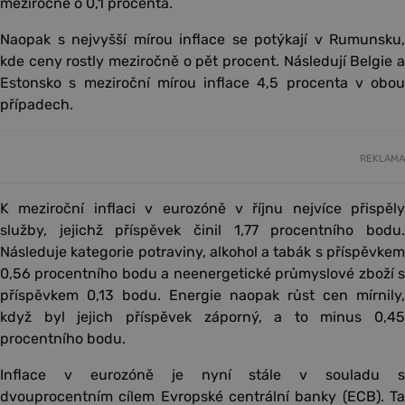
meziročně o 0,1 procenta.
Naopak s nejvyšší mírou inflace se potýkají v Rumunsku,
kde ceny rostly meziročně o pět procent. Následují Belgie a
Estonsko s meziroční mírou inflace 4,5 procenta v obou
případech.
REKLAMA
K meziroční inflaci v eurozóně v říjnu nejvíce přispěly
služby, jejichž příspěvek činil 1,77 procentního bodu.
Následuje kategorie potraviny, alkohol a tabák s příspěvkem
0,56 procentního bodu a neenergetické průmyslové zboží s
příspěvkem 0,13 bodu. Energie naopak růst cen mírnily,
když byl jejich příspěvek záporný, a to minus 0,45
procentního bodu.
Inflace v eurozóně je nyní stále v souladu s
dvouprocentním cílem Evropské centrální banky (ECB). Ta