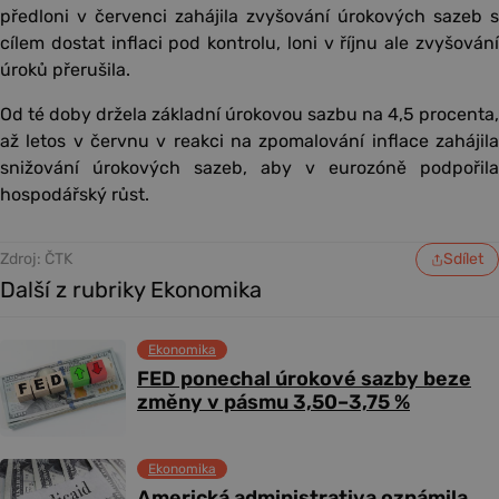
předloni v červenci zahájila zvyšování úrokových sazeb s
cílem dostat inflaci pod kontrolu, loni v říjnu ale zvyšování
úroků přerušila.
Od té doby držela základní úrokovou sazbu na 4,5 procenta,
až letos v červnu v reakci na zpomalování inflace zahájila
snižování úrokových sazeb, aby v eurozóně podpořila
hospodářský růst.
Zdroj: ČTK
Sdílet
Další z rubriky Ekonomika
Ekonomika
FED ponechal úrokové sazby beze
změny v pásmu 3,50–3,75 %
Ekonomika
Americká administrativa oznámila,