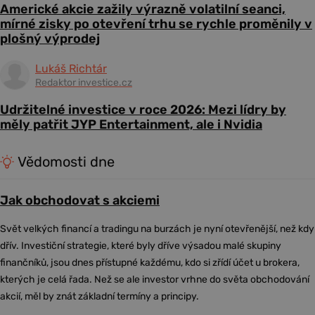
Americké akcie zažily výrazně volatilní seanci,
mírné zisky po otevření trhu se rychle proměnily v
plošný výprodej
Lukáš Richtár
Redaktor investice.cz
Udržitelné investice v roce 2026: Mezi lídry by
měly patřit JYP Entertainment, ale i Nvidia
Vědomosti dne
Jak obchodovat s akciemi
Svět velkých financí a tradingu na burzách je nyní otevřenější, než kdy
dřív. Investiční strategie, které byly dříve výsadou malé skupiny
finančníků, jsou dnes přístupné každému, kdo si zřídí účet u brokera,
kterých je celá řada. Než se ale investor vrhne do světa obchodování
akcií, měl by znát základní termíny a principy.