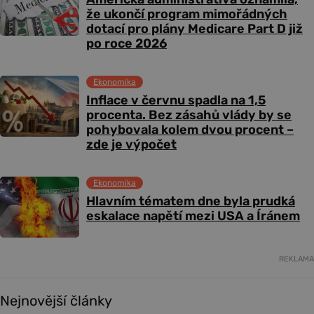
že ukončí program mimořádných
dotací pro plány Medicare Part D již
po roce 2026
Ekonomika
Inflace v červnu spadla na 1,5
procenta. Bez zásahů vlády by se
pohybovala kolem dvou procent –
zde je výpočet
Ekonomika
Hlavním tématem dne byla prudká
eskalace napětí mezi USA a Íránem
REKLAMA
Nejnovější články