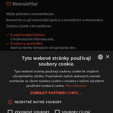
Newsletter
Mějte přehled s newsletterem.
Nenechte si ujít nejnovější zprávy o investicích a ekonomice.
Jednou týdně vám pošleme:
3 nejčtenější články
s hodnotnými informacemi,
3 názory analytiků
kteří se těmto tématům věnují každý den,
nová videa a podcasty
×
k prohloubení vašich znalostí.
Tyto webové stránky používají
soubory cookie.
CZECH
Tyto webové stránky používají soubory cookie ke zlepšení
uživatelského zážitku. Používáním našich webových stránek
CZ
souhlasíte se všemi soubory cookie v souladu s našimi zásadami
Přihlášením k newsletteru vyjadřujete svůj souhlas s
podmínkami
používání souborů cookie.
Více informací
zpracování osobních údajů
.
ZOBRAZIT PARTNERY
(1491) →
Kontakt
NEZBYTNĚ NUTNÉ SOUBORY
Zásady používání souborů cookies
Zpracování osobních údajů
VÝKONOVÉ SOUBORY
SOUBORY CÍLENÍ