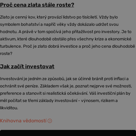
Proč cena zlata stále roste?
Zlato je cenný kov, který provází lidstvo po tisíciletí. Vždy bylo
symbolem bohatství a napříč věky vždy dokázalo udržet svou
hodnotu. A právě v tom spočívá jeho přitažlivost pro investory. Je to
aktivum, které dlouhodobě obstálo přes všechny krize a ekonomické
turbulence. Proč je zlato dobrá investice a proč jeho cena dlouhodobě
roste?
Jak začít investovat
Investování je jedním ze způsobů, jak se účinně bránit proti inflaci a
ochránit své peníze. Základem však je, poznat nejprve své možnosti,
preference a stanovit si realistická očekávání. Váš investiční plán by
měl počítat se třemi základy investování - výnosem, rizikem a
likviditou.
Knihovna vědomostí