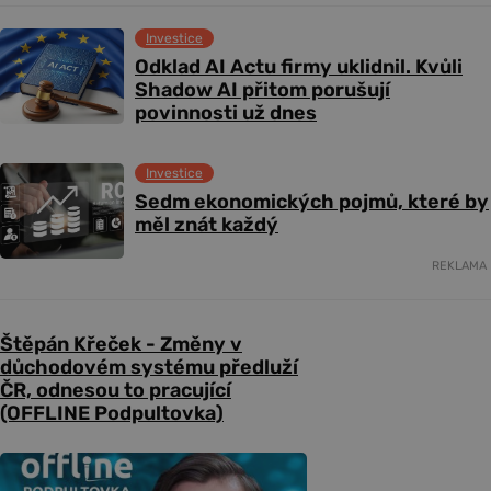
Investice
Odklad AI Actu firmy uklidnil. Kvůli
Shadow AI přitom porušují
povinnosti už dnes
Investice
Sedm ekonomických pojmů, které by
měl znát každý
REKLAMA
Štěpán Křeček - Změny v
důchodovém systému předluží
ČR, odnesou to pracující
(OFFLINE Podpultovka)