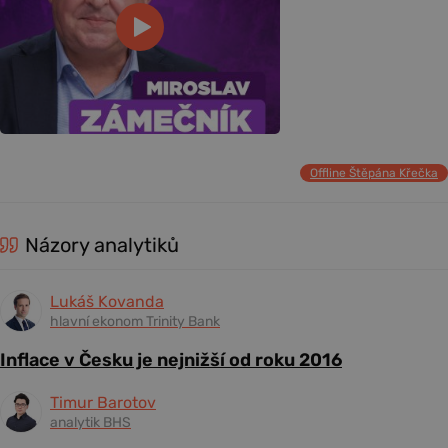
Offline Štěpána Křečka
Názory analytiků
Lukáš Kovanda
hlavní ekonom Trinity Bank
Inflace v Česku je nejnižší od roku 2016
Timur Barotov
analytik BHS