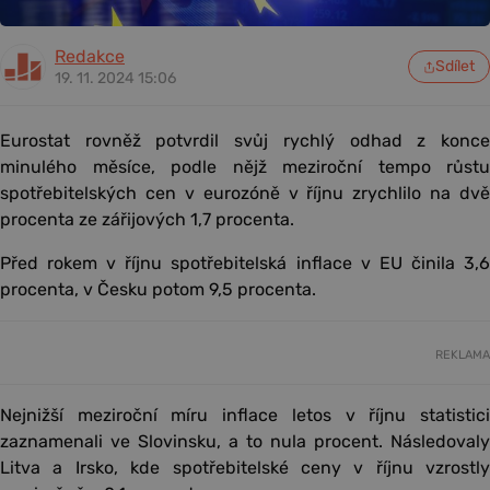
Redakce
Sdílet
19. 11. 2024 15:06
Eurostat rovněž potvrdil svůj rychlý odhad z konce
minulého měsíce, podle nějž meziroční tempo růstu
spotřebitelských cen v eurozóně v říjnu zrychlilo na dvě
procenta ze zářijových 1,7 procenta.
Před rokem v říjnu spotřebitelská inflace v EU činila 3,6
procenta, v Česku potom 9,5 procenta.
REKLAMA
Nejnižší meziroční míru inflace letos v říjnu statistici
zaznamenali ve Slovinsku, a to nula procent. Následovaly
Litva a Irsko, kde spotřebitelské ceny v říjnu vzrostly