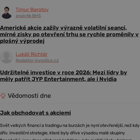
Timur Barotov
analytik BHS
Americké akcie zažily výrazně volatilní seanci,
mírné zisky po otevření trhu se rychle proměnily v
plošný výprodej
Lukáš Richtár
Redaktor investice.cz
Udržitelné investice v roce 2026: Mezi lídry by
měly patřit JYP Entertainment, ale i Nvidia
Vědomosti dne
Jak obchodovat s akciemi
Svět velkých financí a tradingu na burzách je nyní otevřenější, než kdy
dřív. Investiční strategie, které byly dříve výsadou malé skupiny