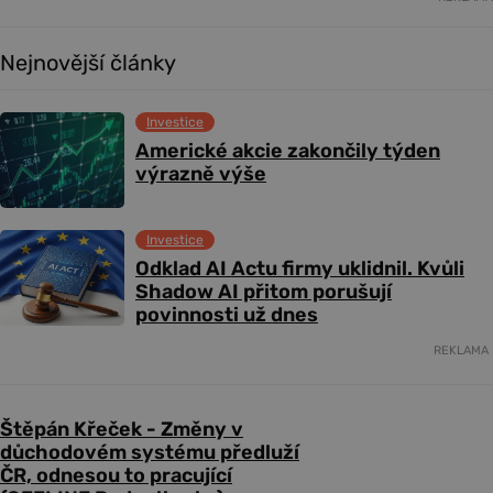
Nejnovější články
Investice
Americké akcie zakončily týden
výrazně výše
Investice
Odklad AI Actu firmy uklidnil. Kvůli
Shadow AI přitom porušují
povinnosti už dnes
REKLAMA
Štěpán Křeček - Změny v
důchodovém systému předluží
ČR, odnesou to pracující