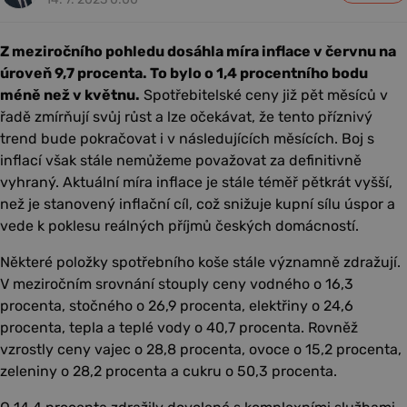
Z meziročního pohledu dosáhla míra inflace v červnu na
úroveň 9,7 procenta. To bylo o 1,4 procentního bodu
méně než v květnu.
Spotřebitelské ceny již pět měsíců v
řadě zmírňují svůj růst a lze očekávat, že tento příznivý
trend bude pokračovat i v následujících měsících. Boj s
inflací však stále nemůžeme považovat za definitivně
vyhraný. Aktuální míra inflace je stále téměř pětkrát vyšší,
než je stanovený inflační cíl, což snižuje kupní sílu úspor a
vede k poklesu reálných příjmů českých domácností.
Některé položky spotřebního koše stále významně zdražují.
V meziročním srovnání stouply ceny vodného o 16,3
procenta, stočného o 26,9 procenta, elektřiny o 24,6
procenta, tepla a teplé vody o 40,7 procenta. Rovněž
vzrostly ceny vajec o 28,8 procenta, ovoce o 15,2 procenta,
zeleniny o 28,2 procenta a cukru o 50,3 procenta.