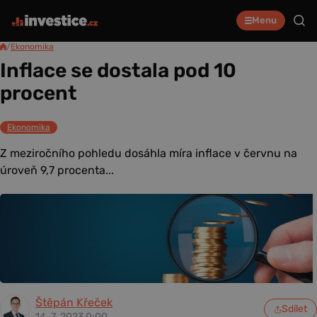
Menu
/
Ekonomika
Inflace se dostala pod 10
procent
Ekonomika
Z meziročního pohledu dosáhla míra inflace v červnu na
úroveň 9,7 procenta...
Štěpán Křeček
Sdílet
14. 7. 2023 0:00