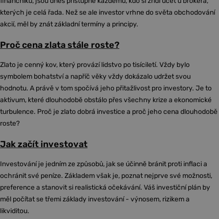
finančníků, jsou dnes přístupné každému, kdo si zřídí účet u brokera,
kterých je celá řada. Než se ale investor vrhne do světa obchodování
akcií, měl by znát základní termíny a principy.
Proč cena zlata stále roste?
Zlato je cenný kov, který provází lidstvo po tisíciletí. Vždy bylo
symbolem bohatství a napříč věky vždy dokázalo udržet svou
hodnotu. A právě v tom spočívá jeho přitažlivost pro investory. Je to
aktivum, které dlouhodobě obstálo přes všechny krize a ekonomické
turbulence. Proč je zlato dobrá investice a proč jeho cena dlouhodobě
roste?
Jak začít investovat
Investování je jedním ze způsobů, jak se účinně bránit proti inflaci a
ochránit své peníze. Základem však je, poznat nejprve své možnosti,
preference a stanovit si realistická očekávání. Váš investiční plán by
měl počítat se třemi základy investování - výnosem, rizikem a
likviditou.