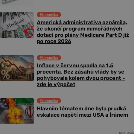
Ekonomika
Americká administrativa oznámila,
že ukončí program mimořádných
dotací pro plány Medicare Part D již
po roce 2026
Ekonomika
Inflace v červnu spadla na 1,5
procenta. Bez zásahů vlády by se
pohybovala kolem dvou procent –
zde je výpočet
Ekonomika
Hlavním tématem dne byla prudká
eskalace napětí mezi USA a Íránem
REKLAMA