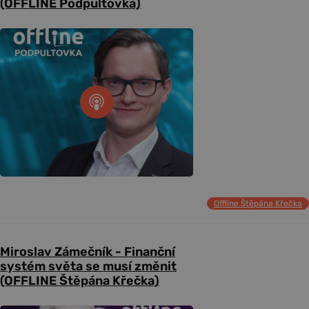
(OFFLINE Podpultovka)
Offline Štěpána Křečka
Miroslav Zámečník - Finanční
systém světa se musí změnit
(OFFLINE Štěpána Křečka)