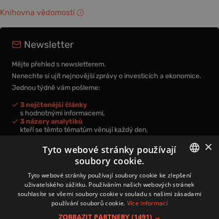
Knihovna vědomostí
Newsletter
Mějte přehled s newsletterem.
Nenechte si ujít nejnovější zprávy o investicích a ekonomice.
Jednou týdně vám pošleme:
3 nejčtenější články
s hodnotnými informacemi,
3 názory analytiků
kteří se těmto tématům věnují každý den,
nová videa a podcasty
×
k prohloubení vašich znalostí.
Tyto webové stránky používají
soubory cookie.
CZECH
Tyto webové stránky používají soubory cookie ke zlepšení
uživatelského zážitku. Používáním našich webových stránek
CZ
souhlasíte se všemi soubory cookie v souladu s našimi zásadami
Přihlášením k newsletteru vyjadřujete svůj souhlas s
podmínkami
používání souborů cookie.
Více informací
zpracování osobních údajů
.
ZOBRAZIT PARTNERY
(1491) →