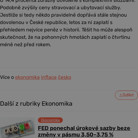
O 14,4 procenta zdražily dovolené s komplexními službami.
Podobně zvýšily ceny stravovací a ubytovací služby.
Jestliže si tedy někdo pravidelně dopřává stále stejnou
dovolenou v České republice, letos za ni zaplatí s
přehledem nejvíce peněz v historii. Těšit ho může alespoň
skutečnost, že na pohonných hmotách zaplatí o čtvrtinu
méně než před rokem.
Více o
ekonomika
inflace
česko
Sdílet
Další z rubriky Ekonomika
Ekonomika
FED ponechal úrokové sazby beze
změny v pásmu 3,50–3,75 %