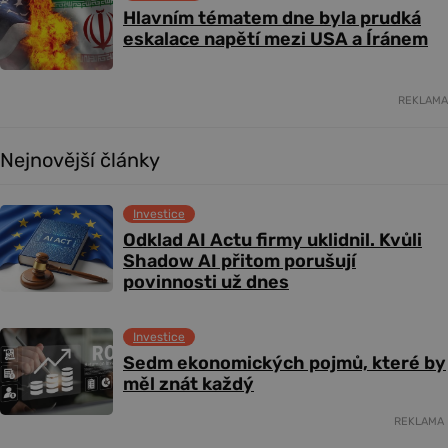
Hlavním tématem dne byla prudká
eskalace napětí mezi USA a Íránem
REKLAMA
Nejnovější články
Investice
Odklad AI Actu firmy uklidnil. Kvůli
Shadow AI přitom porušují
povinnosti už dnes
Investice
Sedm ekonomických pojmů, které by
měl znát každý
REKLAMA