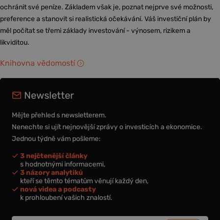
ochránit své peníze. Základem však je, poznat nejprve své možnosti,
preference a stanovit si realistická očekávání. Váš investiční plán by
měl počítat se třemi základy investování - výnosem, rizikem a
likviditou.
Knihovna vědomostí
Newsletter
Mějte přehled s newsletterem.
Nenechte si ujít nejnovější zprávy o investicích a ekonomice.
Jednou týdně vám pošleme:
3 nejčtenější články
s hodnotnými informacemi,
3 názory analytiků
kteří se těmto tématům věnují každý den,
nová videa a podcasty
k prohloubení vašich znalostí.