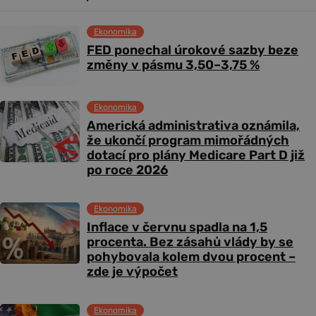
Ekonomika
FED ponechal úrokové sazby beze
změny v pásmu 3,50–3,75 %
Ekonomika
Americká administrativa oznámila,
že ukončí program mimořádných
dotací pro plány Medicare Part D již
po roce 2026
Ekonomika
Inflace v červnu spadla na 1,5
procenta. Bez zásahů vlády by se
pohybovala kolem dvou procent –
zde je výpočet
Ekonomika