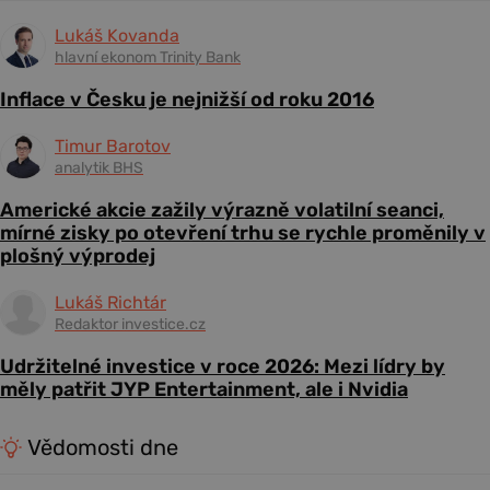
Lukáš Kovanda
hlavní ekonom Trinity Bank
Inflace v Česku je nejnižší od roku 2016
Timur Barotov
analytik BHS
Americké akcie zažily výrazně volatilní seanci,
mírné zisky po otevření trhu se rychle proměnily v
plošný výprodej
Lukáš Richtár
Redaktor investice.cz
Udržitelné investice v roce 2026: Mezi lídry by
měly patřit JYP Entertainment, ale i Nvidia
Vědomosti dne