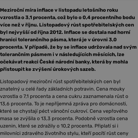
Meziroční míra inflace v listopadu letošního roku
vzrostla o 3,1 procenta, což bylo o 0,4 procentního bodu
více než v říjnu. Listopadový růst spotřebitelských cen
byl nejvyšší od října 2012. Inflace se dostala nad horní
hranici tolerančního pásma, která je v úrovni 3,0
procenta. V případě, že by se inflace udržovala nad svým
tolerančním pásmem i v následujících měsících, lze
očekávat reakci České národní banky, která by mohla
přistoupit ke zvýšení úrokových sazeb.
Listopadový meziroční růst spotřebitelských cen byl
znatelný u celé řady základních potravin. Cena mouky
vzrostla o 7,1 procenta a cena cukru zaznamenala růst o
13,6 procenta. To je nepříjemná zpráva pro domácnosti,
které se chystají péct vánoční cukroví. Cena vepřového
masa se zvýšila o 13,3 procenta. Podobně vzrostla cena
uzenin, které se zdražily o 10,2 procenta. Připlatí si i
milovníci zdravého životního stylu, kteří pocítí růst ceny