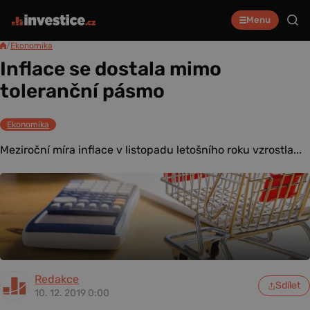
Menu
/
Ekonomika
Inflace se dostala mimo
toleranční pásmo
Ekonomika
Meziroční míra inflace v listopadu letošního roku vzrostla...
Redakce
Sdílet
10. 12. 2019 0:00