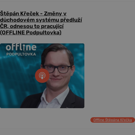
Štěpán Křeček - Změny v
důchodovém systému předluží
ČR, odnesou to pracující
(OFFLINE Podpultovka)
Offline Štěpána Křečka