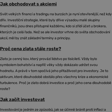
Jak obchodovat s akciemi
Svět velkých financí a tradingu na burzách je nyní otevřenější, než kdy
dřív. Investiční strategie, které byly dříve výsadou malé skupiny
finančníků, jsou dnes přístupné každému, kdo si zřídí účet u brokera,
kterých je celá řada. Než se ale investor vrhne do světa obchodování
akcií, měl by znát základní termíny a principy.
Proč cena zlata stále roste?
Zlato je cenný kov, který provází lidstvo po tisíciletí. Vždy bylo
symbolem bohatství a napříč věky vždy dokázalo udržet svou
hodnotu. A právě v tom spočívá jeho přitažlivost pro investory. Je to
aktivum, které dlouhodobě obstálo přes všechny krize a ekonomické
turbulence. Proč je zlato dobrá investice a proč jeho cena dlouhodobě
roste?
Jak začít investovat
Investování je jedním ze způsobů, jak se účinně bránit proti inflaci a