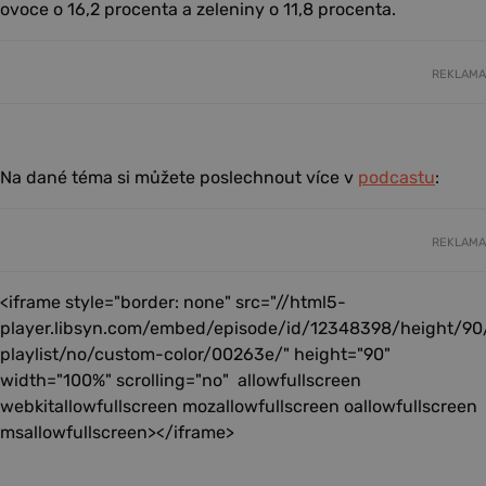
ovoce o 16,2 procenta a zeleniny o 11,8 procenta.
REKLAMA
Na dané téma si můžete poslechnout více v
podcastu
:
REKLAMA
<iframe style="border: none" src="//html5-
player.libsyn.com/embed/episode/id/12348398/height/90
playlist/no/custom-color/00263e/" height="90"
width="100%" scrolling="no" allowfullscreen
webkitallowfullscreen mozallowfullscreen oallowfullscreen
msallowfullscreen></iframe>