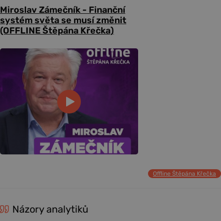
Miroslav Zámečník - Finanční
systém světa se musí změnit
(OFFLINE Štěpána Křečka)
Offline Štěpána Křečka
Názory analytiků