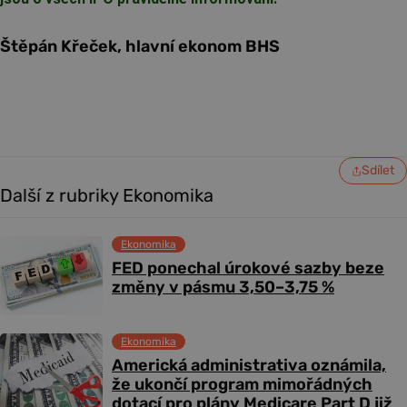
Štěpán Křeček, hlavní ekonom BHS
Sdílet
Další z rubriky Ekonomika
Ekonomika
FED ponechal úrokové sazby beze
změny v pásmu 3,50–3,75 %
Ekonomika
Americká administrativa oznámila,
že ukončí program mimořádných
dotací pro plány Medicare Part D již