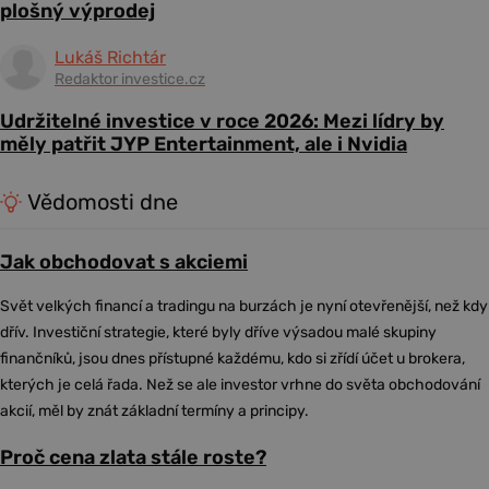
plošný výprodej
Lukáš Richtár
Redaktor investice.cz
Udržitelné investice v roce 2026: Mezi lídry by
měly patřit JYP Entertainment, ale i Nvidia
Vědomosti dne
Jak obchodovat s akciemi
Svět velkých financí a tradingu na burzách je nyní otevřenější, než kdy
dřív. Investiční strategie, které byly dříve výsadou malé skupiny
finančníků, jsou dnes přístupné každému, kdo si zřídí účet u brokera,
kterých je celá řada. Než se ale investor vrhne do světa obchodování
akcií, měl by znát základní termíny a principy.
Proč cena zlata stále roste?