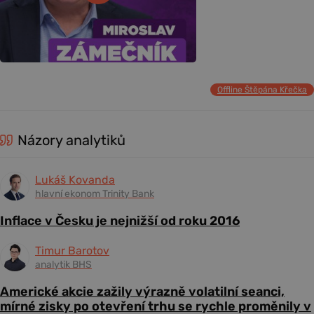
Offline Štěpána Křečka
Názory analytiků
Lukáš Kovanda
hlavní ekonom Trinity Bank
Inflace v Česku je nejnižší od roku 2016
Timur Barotov
analytik BHS
Americké akcie zažily výrazně volatilní seanci,
mírné zisky po otevření trhu se rychle proměnily v