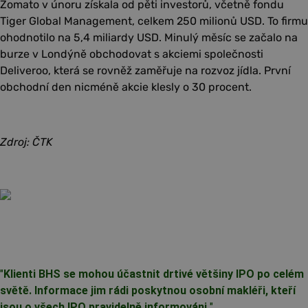
Zomato v únoru získala od pěti investorů, včetně fondu
Tiger Global Management, celkem 250 milionů USD. To firmu
ohodnotilo na 5,4 miliardy USD. Minulý měsíc se začalo na
burze v Londýně obchodovat s akciemi společnosti
Deliveroo, která se rovněž zaměřuje na rozvoz jídla. První
obchodní den nicméně akcie klesly o 30 procent.
Zdroj: ČTK
"
Klienti BHS se mohou účastnit drtivé většiny IPO po celém
světě. Informace jim rádi poskytnou osobní makléři, kteří
jsou o všech IPO pravidelně informováni.
"