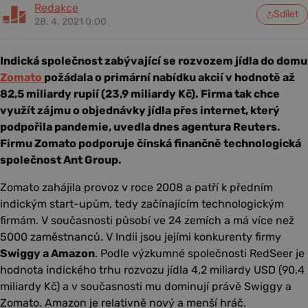
Redakce
Sdílet
28. 4. 2021 0:00
Indická společnost zabývající se rozvozem jídla do domu
Zomato
požádala o primární nabídku akcií v hodnotě až
82,5 miliardy rupií (23,9 miliardy Kč). Firma tak chce
využít zájmu o objednávky jídla přes internet, který
podpořila pandemie, uvedla dnes agentura Reuters.
Firmu Zomato podporuje čínská finančně technologická
společnost Ant Group.
Zomato zahájila provoz v roce 2008 a patří k předním
indickým start-upům, tedy začínajícím technologickým
firmám. V současnosti působí ve 24 zemích a má více než
5000 zaměstnanců. V Indii jsou jejími konkurenty firmy
Swiggy a Amazon
. Podle výzkumné společnosti RedSeer je
hodnota indického trhu rozvozu jídla 4,2 miliardy USD (90,4
miliardy Kč) a v současnosti mu dominují právě Swiggy a
Zomato. Amazon je relativně nový a menší hráč.