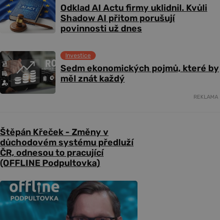
Odklad AI Actu firmy uklidnil. Kvůli
Shadow AI přitom porušují
povinnosti už dnes
Investice
Sedm ekonomických pojmů, které by
měl znát každý
REKLAMA
Štěpán Křeček - Změny v
důchodovém systému předluží
ČR, odnesou to pracující
(OFFLINE Podpultovka)