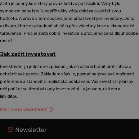
Zlato je cenný kov, který provází lidstvo po tisíciletí. Vždy bylo
symbolem bohatství a napříč věky vždy dokázalo udržet svou
hodnotu. A právě v tom spočívá jeho přitažlivost pro investory. Je to
aktivum, které dlouhodobě obstálo přes všechny krize a ekonomické
turbulence. Proč je zlato dobrá investice a proč jeho cena dlouhodobě
roste?
Jak začít investovat
Investování je jedním ze způsobů, jak se účinně bránit proti inflaci a
ochránit své peníze. Základem však je, poznat nejprve své možnosti,
preference a stanovit si realistická očekávání. Váš investiční plán by
měl počítat se třemi základy investování - výnosem, rizikem a
likviditou.
Knihovna vědomostí
Newsletter