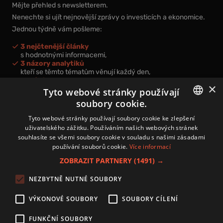
Mějte přehled s newsletterem.
Nenechte si ujít nejnovější zprávy o investicích a ekonomice.
Jednou týdně vám pošleme:
3 nejčtenější články
s hodnotnými informacemi,
3 názory analytiků
kteří se těmto tématům věnují každý den,
nová videa a podcasty
×
k prohloubení vašich znalostí.
Tyto webové stránky používají
soubory cookie.
CZECH
Tyto webové stránky používají soubory cookie ke zlepšení
uživatelského zážitku. Používáním našich webových stránek
CZ
souhlasíte se všemi soubory cookie v souladu s našimi zásadami
Přihlášením k newsletteru vyjadřujete svůj souhlas s
podmínkami
používání souborů cookie.
Více informací
zpracování osobních údajů
.
ZOBRAZIT PARTNERY
(1491) →
Kontakt
NEZBYTNĚ NUTNÉ SOUBORY
Zásady používání souborů cookies
Zpracování osobních údajů
VÝKONOVÉ SOUBORY
SOUBORY CÍLENÍ
Autoři
Nastavení cookies
FUNKČNÍ SOUBORY