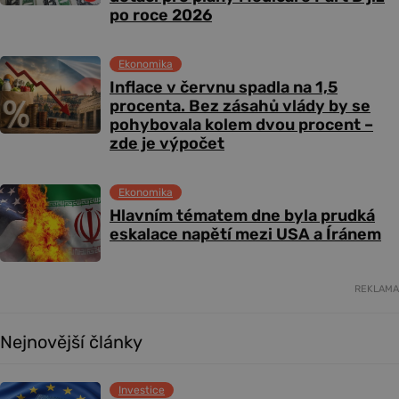
po roce 2026
Ekonomika
Inflace v červnu spadla na 1,5
procenta. Bez zásahů vlády by se
pohybovala kolem dvou procent –
zde je výpočet
Ekonomika
Hlavním tématem dne byla prudká
eskalace napětí mezi USA a Íránem
REKLAMA
Nejnovější články
Investice