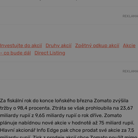
REKLAMA
Investujte do akcií
Druhy akcií
Zpětný odkup akcií
Akcie
- co bude dál
Direct Listing
REKLAMA
Za fiskální rok do konce loňského března Zomato zvýšila
tržby o 98,4 procenta. Ztráta se však prohloubila na 23,67
miliardy rupií z 9,65 miliardy rupií o rok dříve. Zomato
plánuje nabídnou nové akcie v hodnotě až 75 miliard rupií.
Hlavní akcionář Info Edge pak chce prodat své akcie za 7,5
miliardy rupií. Zisk z prodeje akcií chce Zomato použít mimo