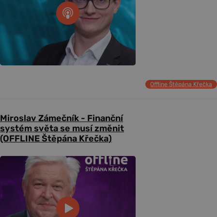
Offline Štěpána Křečka
Miroslav Zámečník - Finanční
systém světa se musí změnit
(OFFLINE Štěpána Křečka)