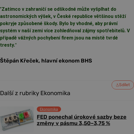
"
Zatímco v zahraničí se odškodné může vyšplhat do
astronomických výšek, v České republice většinou stěží
pokryje způsobené škody. Bylo by vhodné, aby právní
systém v naší zemi více zohledňoval zájmy spotřebitelů. V
případě vážných pochybení firem jsou na místě tvrdé
tresty.
"
Štěpán Křeček, hlavní ekonom BHS
Sdílet
Další z rubriky Ekonomika
Ekonomika
FED ponechal úrokové sazby beze
změny v pásmu 3,50–3,75 %