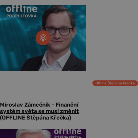
Offline Štěpána Křečka
Miroslav Zámečník - Finanční
systém světa se musí změnit
(OFFLINE Štěpána Křečka)