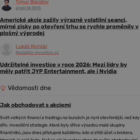
Timur Barotov
analytik BHS
Americké akcie zažily výrazně volatilní seanci,
mírné zisky po otevření trhu se rychle proměnily v
plošný výprodej
Lukáš Richtár
Redaktor investice.cz
Udržitelné investice v roce 2026: Mezi lídry by
měly patřit JYP Entertainment, ale i Nvidia
Vědomosti dne
Jak obchodovat s akciemi
Svět velkých financí a tradingu na burzách je nyní otevřenější, než kdy
dřív. Investiční strategie, které byly dříve výsadou malé skupiny
finančníků, jsou dnes přístupné každému, kdo si zřídí účet u brokera,