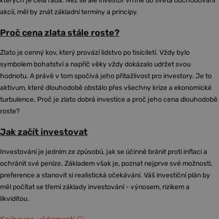
kterých je celá řada. Než se ale investor vrhne do světa obchodování
akcií, měl by znát základní termíny a principy.
Proč cena zlata stále roste?
Zlato je cenný kov, který provází lidstvo po tisíciletí. Vždy bylo
symbolem bohatství a napříč věky vždy dokázalo udržet svou
hodnotu. A právě v tom spočívá jeho přitažlivost pro investory. Je to
aktivum, které dlouhodobě obstálo přes všechny krize a ekonomické
turbulence. Proč je zlato dobrá investice a proč jeho cena dlouhodobě
roste?
Jak začít investovat
Investování je jedním ze způsobů, jak se účinně bránit proti inflaci a
ochránit své peníze. Základem však je, poznat nejprve své možnosti,
preference a stanovit si realistická očekávání. Váš investiční plán by
měl počítat se třemi základy investování - výnosem, rizikem a
likviditou.