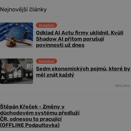
Nejnovější články
Investice
Odklad AI Actu firmy uklidnil. Kvůli
Shadow AI přitom porušují
povinnosti už dnes
Investice
Sedm ekonomických pojmů, které by
měl znát každý
REKLAMA
Štěpán Křeček - Změny v
důchodovém systému předluží
ČR, odnesou to pracující
(OFFLINE Podpultovka)