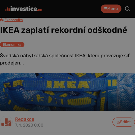
Menu
/
Ekonomika
IKEA zaplatí rekordní odškodné
Ekonomika
Švédská nábytkářská společnost IKEA, která provozuje síť
prodejen...
Redakce
Sdílet
7. 1. 2020 0:00