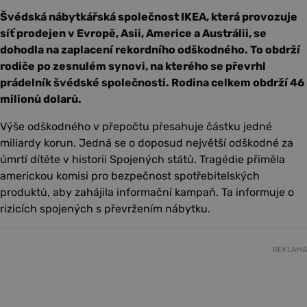
Švédská nábytkářská společnost IKEA, která provozuje
síť prodejen v Evropě, Asii, Americe a Austrálii, se
dohodla na zaplacení rekordního odškodného. To obdrží
rodiče po zesnulém synovi, na kterého se převrhl
prádelník švédské společnosti. Rodina celkem obdrží 46
milionů dolarů.
Výše odškodného v přepočtu přesahuje částku jedné
miliardy korun. Jedná se o doposud největší odškodné za
úmrtí dítěte v historii Spojených států. Tragédie přiměla
americkou komisi pro bezpečnost spotřebitelských
produktů, aby zahájila informační kampaň. Ta informuje o
rizicích spojených s převržením nábytku.
REKLAMA