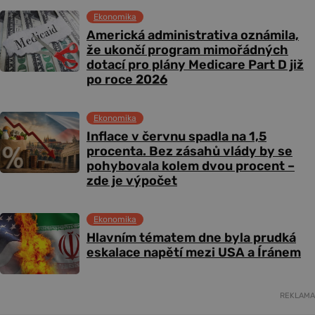
Ekonomika
Americká administrativa oznámila,
že ukončí program mimořádných
dotací pro plány Medicare Part D již
po roce 2026
Ekonomika
Inflace v červnu spadla na 1,5
procenta. Bez zásahů vlády by se
pohybovala kolem dvou procent –
zde je výpočet
Ekonomika
Hlavním tématem dne byla prudká
eskalace napětí mezi USA a Íránem
REKLAMA