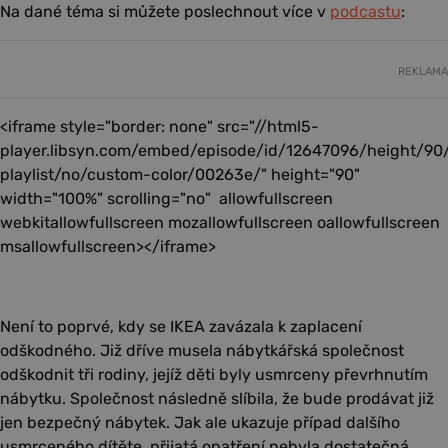
Na dané téma si můžete poslechnout více v
podcastu
:
REKLAMA
<iframe style="border: none" src="//html5-
player.libsyn.com/embed/episode/id/12647096/height/90
playlist/no/custom-color/00263e/" height="90"
width="100%" scrolling="no" allowfullscreen
webkitallowfullscreen mozallowfullscreen oallowfullscreen
msallowfullscreen></iframe>
Není to poprvé, kdy se IKEA zavázala k zaplacení
odškodného. Již dříve musela nábytkářská společnost
odškodnit tři rodiny, jejíž děti byly usmrceny převrhnutím
nábytku. Společnost následně slíbila, že bude prodávat již
jen bezpečný nábytek. Jak ale ukazuje případ dalšího
usmrceného dítěte, přijatá opatření nebyla dostatečná.