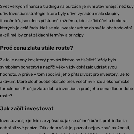
Svět velkých financí a tradingu na burzách je nyní otevřenější, než kdy
dřív. Investiční strategie, které byly dříve výsadou malé skupiny
finančníků, jsou dnes přístupné každému, kdo si zřídí účet u brokera,
kterých je celá řada. Než se ale investor vrhne do světa obchodování
akcií, měl by znát základní termíny a principy.
Proč cena zlata stále roste?
Zlato je cenný kov, který provází lidstvo po tisíciletí. Vždy bylo
symbolem bohatství a napříč věky vždy dokázalo udržet svou
hodnotu. A právě v tom spočívá jeho přitažlivost pro investory. Je to
aktivum, které dlouhodobě obstálo přes všechny krize a ekonomické
turbulence. Proč je zlato dobrá investice a proč jeho cena dlouhodobě
roste?
Jak začít investovat
Investování je jedním ze způsobů, jak se účinně bránit proti inflaci a
ochránit své peníze. Základem však je, poznat nejprve své možnosti,