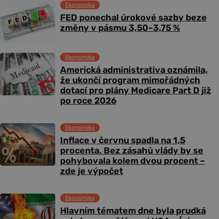
Ekonomika
FED ponechal úrokové sazby beze
změny v pásmu 3,50–3,75 %
Ekonomika
Americká administrativa oznámila,
že ukončí program mimořádných
dotací pro plány Medicare Part D již
po roce 2026
Ekonomika
Inflace v červnu spadla na 1,5
procenta. Bez zásahů vlády by se
pohybovala kolem dvou procent –
zde je výpočet
Ekonomika
Hlavním tématem dne byla prudká