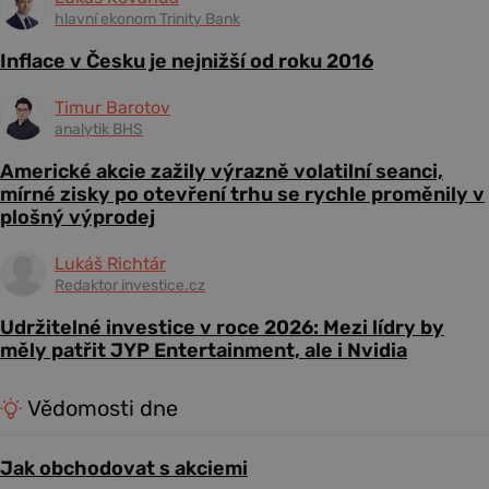
hlavní ekonom Trinity Bank
Inflace v Česku je nejnižší od roku 2016
Timur Barotov
analytik BHS
Americké akcie zažily výrazně volatilní seanci,
mírné zisky po otevření trhu se rychle proměnily v
plošný výprodej
Lukáš Richtár
Redaktor investice.cz
Udržitelné investice v roce 2026: Mezi lídry by
měly patřit JYP Entertainment, ale i Nvidia
Vědomosti dne
Jak obchodovat s akciemi