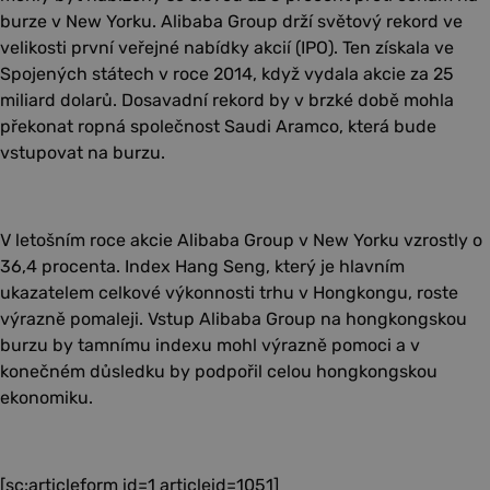
burze v New Yorku. Alibaba Group drží světový rekord ve
velikosti první veřejné nabídky akcií (IPO). Ten získala ve
Spojených státech v roce 2014, když vydala akcie za 25
miliard dolarů. Dosavadní rekord by v brzké době mohla
překonat ropná společnost Saudi Aramco, která bude
vstupovat na burzu.
V letošním roce akcie Alibaba Group v New Yorku vzrostly o
36,4 procenta. Index Hang Seng, který je hlavním
ukazatelem celkové výkonnosti trhu v Hongkongu, roste
výrazně pomaleji. Vstup Alibaba Group na hongkongskou
burzu by tamnímu indexu mohl výrazně pomoci a v
konečném důsledku by podpořil celou hongkongskou
ekonomiku.
[sc:articleform id=1 articleid=1051]