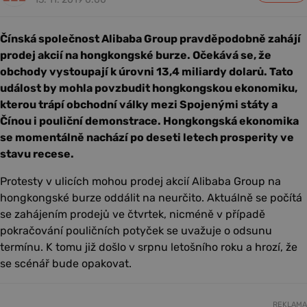
Čínská společnost Alibaba Group pravděpodobně zahájí
prodej akcií na hongkongské burze. Očekává se, že
obchody vystoupají k úrovni 13,4 miliardy dolarů. Tato
událost by mohla povzbudit hongkongskou ekonomiku,
kterou trápí obchodní války mezi Spojenými státy a
Čínou i pouliční demonstrace. Hongkongská ekonomika
se momentálně nachází po deseti letech prosperity ve
stavu recese.
Protesty v ulicích mohou prodej akcií Alibaba Group na
hongkongské burze oddálit na neurčito. Aktuálně se počítá
se zahájením prodejů ve čtvrtek, nicméně v případě
pokračování pouličních potyček se uvažuje o odsunu
termínu. K tomu již došlo v srpnu letošního roku a hrozí, že
se scénář bude opakovat.
REKLAMA