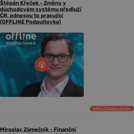
Štěpán Křeček - Změny v
důchodovém systému předluží
ČR, odnesou to pracující
(OFFLINE Podpultovka)
Offline Štěpána Křečka
Miroslav Zámečník - Finanční