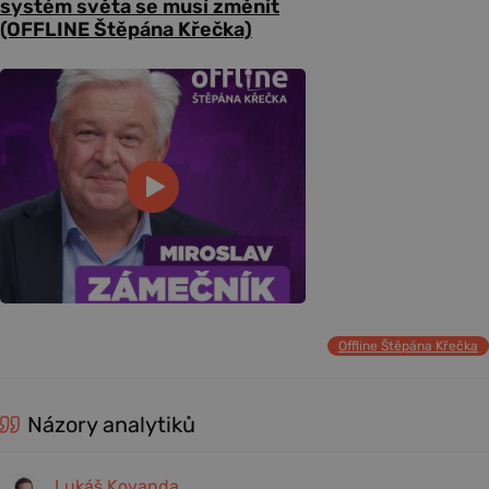
systém světa se musí změnit
(OFFLINE Štěpána Křečka)
Offline Štěpána Křečka
Názory analytiků
Lukáš Kovanda