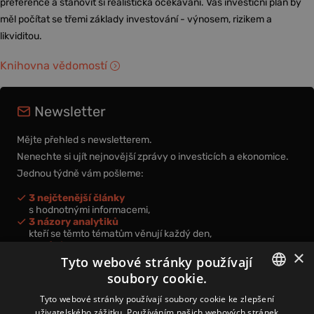
preference a stanovit si realistická očekávání. Váš investiční plán by
měl počítat se třemi základy investování - výnosem, rizikem a
likviditou.
Knihovna vědomostí
Newsletter
Mějte přehled s newsletterem.
Nenechte si ujít nejnovější zprávy o investicích a ekonomice.
Jednou týdně vám pošleme:
3 nejčtenější články
s hodnotnými informacemi,
3 názory analytiků
kteří se těmto tématům věnují každý den,
nová videa a podcasty
×
k prohloubení vašich znalostí.
Tyto webové stránky používají
soubory cookie.
CZECH
Tyto webové stránky používají soubory cookie ke zlepšení
uživatelského zážitku. Používáním našich webových stránek