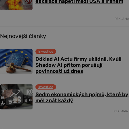
eskalace napětí mezi USA a Íránem
REKLAMA
Nejnovější články
Investice
Odklad AI Actu firmy uklidnil. Kvůli
Shadow AI přitom porušují
povinnosti už dnes
Investice
Sedm ekonomických pojmů, které by
měl znát každý
REKLAMA