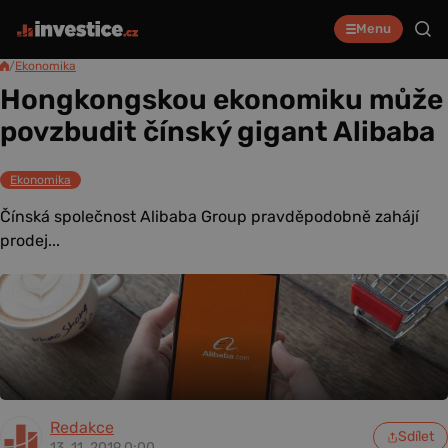
Menu
/
Ekonomika
Hongkongskou ekonomiku může
povzbudit čínský gigant Alibaba
Ekonomika
Čínská společnost Alibaba Group pravděpodobně zahájí
prodej...
Redakce
Sdílet
13. 11. 2019 0:00