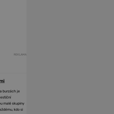
REKLAMA
mi
na burzách je
vestiční
dou malé skupiny
každému, kdo si