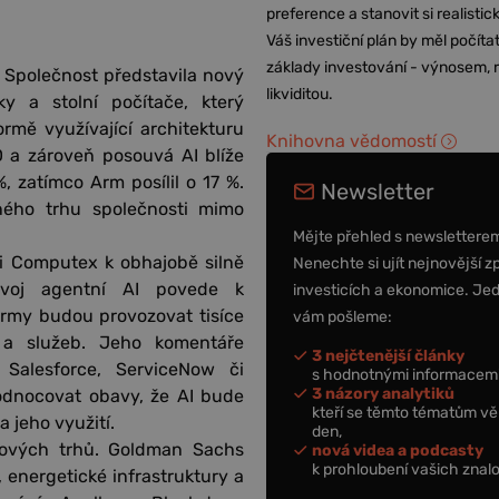
preference a stanovit si realisti
Váš investiční plán by měl počítat
základy investování - výnosem, r
 Společnost představila nový
likviditou.
 a stolní počítače, který
rmě využívající architekturu
Knihovna vědomostí
 a zároveň posouvá AI blíže
, zatímco Arm posílil o 17 %.
Newsletter
elného trhu společnosti mimo
Mějte přehled s newslettere
ci Computex k obhajobě silně
Nenechte si ujít nejnovější z
ozvoj agentní AI povede k
investicích a ekonomice. Je
irmy budou provozovat tisíce
vám pošleme:
ů a služeb. Jeho komentáře
3 nejčtenější články
 Salesforce, ServiceNow či
s hodnotnými informacemi
3 názory analytiků
hodnocovat obavy, že AI bude
kteří se těmto tématům vě
 jeho využití.
den,
álových trhů. Goldman Sachs
nová videa a podcasty
k prohloubení vašich znalo
energetické infrastruktury a