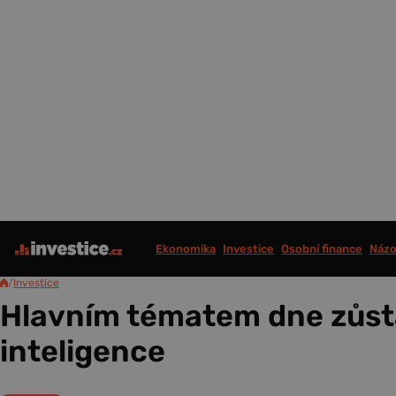
Ekonomika
Investice
Osobní finance
Názo
/
Investice
Hlavním tématem dne zůst
inteligence