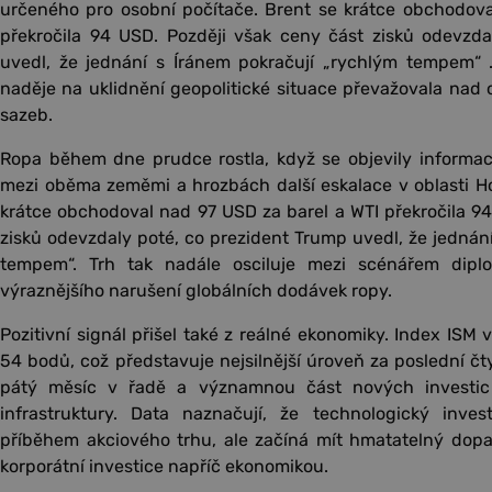
určeného pro osobní počítače. Brent se krátce obchodova
překročila 94 USD. Později však ceny část zisků odevzda
uvedl, že jednání s Íránem pokračují „rychlým tempem“
naděje na uklidnění geopolitické situace převažovala nad
sazeb.
Ropa během dne prudce rostla, když se objevily informa
mezi oběma zeměmi a hrozbách další eskalace v oblasti H
krátce obchodoval nad 97 USD za barel a WTI překročila 94
zisků odevzdaly poté, co prezident Trump uvedl, že jednán
tempem“. Trh tak nadále osciluje mezi scénářem diplo
výraznějšího narušení globálních dodávek ropy.
Pozitivní signál přišel také z reálné ekonomiky. Index ISM 
54 bodů, což představuje nejsilnější úroveň za poslední čty
pátý měsíc v řadě a významnou část nových investic
infrastruktury. Data naznačují, že technologický inves
příběhem akciového trhu, ale začíná mít hmatatelný dopa
korporátní investice napříč ekonomikou.