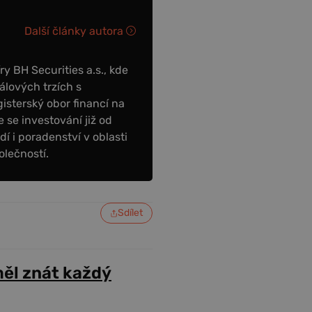
Další články autora
y BH Securities a.s., kde
álových trzích s
sterský obor financí na
 se investování již od
dí i poradenství v oblasti
olečností.
Sdílet
ěl znát každý