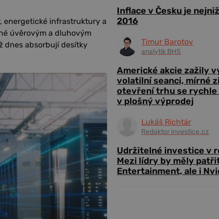
Inflace v Česku je nejni
2016
 energetické infrastruktury a
ané úvěrovým a dluhovým
Timur Barotov
ž dnes absorbují desítky
analytik BHS
Americké akcie zažily 
volatilní seanci, mírné 
otevření trhu se rychle
v plošný výprodej
Lukáš Richtár
Redaktor investice.cz
Udržitelné investice v 
Mezi lídry by měly patři
Entertainment, ale i Nvi