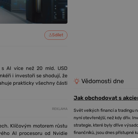
Sdílet
é s AI více než 20 mld. USD
éři i investoři se shodují, že
Vědomosti dne
sahuje prakticky všechny části
Jak obchodovat s akcie
REKLAMA
Svět velkých financí a tradingu 
nyní otevřenější, než kdy dřív. In
strategie, které byly dříve výsa
ech. Klíčovým motorem růstu
finančníků, jsou dnes přístupné 
ového AI procesoru od Nvidie