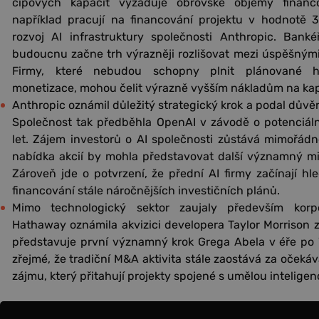
čipových kapacit vyžaduje obrovské objemy financo
například pracují na financování projektu v hodnotě
rozvoj AI infrastruktury společnosti Anthropic. Banké
budoucnu začne trh výrazněji rozlišovat mezi úspěšným
Firmy, které nebudou schopny plnit plánované 
monetizace, mohou čelit výrazně vyšším nákladům na kapi
Anthropic oznámil důležitý strategický krok a podal důvě
Společnost tak předběhla OpenAI v závodě o potenciáln
let. Zájem investorů o AI společnosti zůstává mimořád
nabídka akcií by mohla představovat další významný miln
Zároveň jde o potvrzení, že přední AI firmy začínají hl
financování stále náročnějších investičních plánů.
Mimo technologický sektor zaujaly především korpo
Hathaway oznámila akvizici developera Taylor Morrison z
představuje první významný krok Grega Abela v éře po W
zřejmé, že tradiční M&A aktivita stále zaostává za oček
zájmu, který přitahují projekty spojené s umělou inteligenc