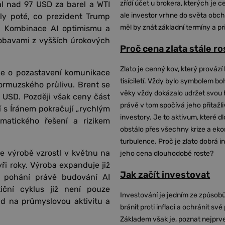
zřídí účet u brokera, kterých je c
l nad 97 USD za barel a WTI
ale investor vrhne do světa obch
ly poté, co prezident Trump
měl by znát základní termíny a pr
 . Kombinace AI optimismu a
 obavami z vyšších úrokových
Proč cena zlata stále r
Zlato je cenný kov, který provází 
ce o pozastavení komunikace
tisíciletí. Vždy bylo symbolem bo
ormuzského průlivu. Brent se
věky vždy dokázalo udržet svou 
 USD. Později však ceny část
právě v tom spočívá jeho přitažli
í s Íránem pokračují „rychlým
investory. Je to aktivum, které 
matického řešení a rizikem
obstálo přes všechny krize a ek
turbulence. Proč je zlato dobrá i
ve výrobě vzrostl v květnu na
jeho cena dlouhodobě roste?
ři roky. Výroba expanduje již
Jak začít investovat
 pohání právě budování AI
tiční cyklus již není pouze
Investování je jedním ze způsobů
d na průmyslovou aktivitu a
bránit proti inflaci a ochránit své
Základem však je, poznat nejprv