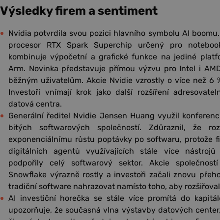
Výsledky firem a sentiment
Nvidia potvrdila svou pozici hlavního symbolu AI boomu.
procesor RTX Spark Superchip určený pro notebooky
kombinuje výpočetní a grafické funkce na jediné platfo
Arm. Novinka představuje přímou výzvu pro Intel i AMD
běžným uživatelům. Akcie Nvidie vzrostly o více než 6 %
Investoři vnímají krok jako další rozšíření adresovat
datová centra.
Generální ředitel Nvidie Jensen Huang využil konferen
bitých softwarových společností. Zdůraznil, že r
exponenciálnímu růstu poptávky po softwaru, protože f
digitálních agentů využívajících stále více nástroj
podpořily celý softwarový sektor. Akcie společností
Snowflake výrazně rostly a investoři začali znovu pře
tradiční software nahrazovat namísto toho, aby rozšiřovala
AI investiční horečka se stále více promítá do kapit
upozorňuje, že současná vlna výstavby datových center, 