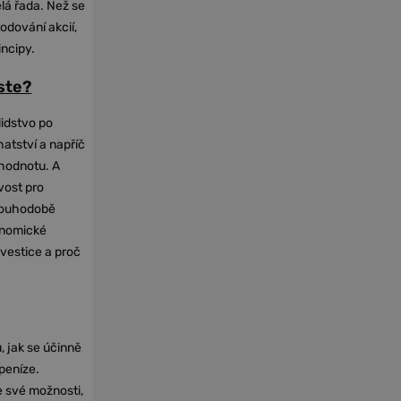
elá řada. Než se
odování akcií,
incipy.
oste?
lidstvo po
hatství a napříč
hodnotu. A
vost pro
dlouhodobě
onomické
nvestice a proč
, jak se účinně
 peníze.
e své možnosti,