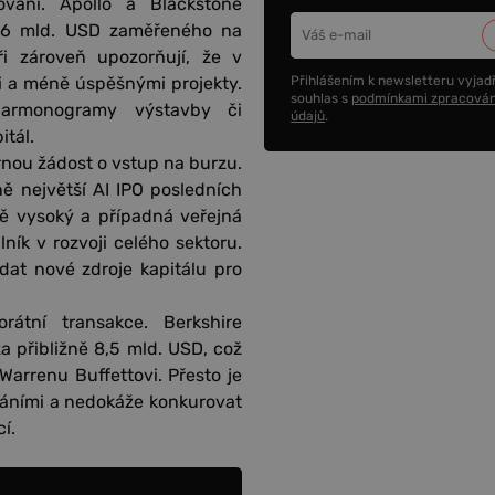
vání. Apollo a Blackstone
 36 mld. USD zaměřeného na
ři zároveň upozorňují, že v
Přihlášením k newsletteru vyjadř
i a méně úspěšnými projekty.
souhlas s
podmínkami zpracován
harmonogramy výstavby či
údajů
.
tál.
rnou žádost o vstup na burzu.
ě největší AI IPO posledních
ně vysoký a případná veřejná
ík v rozvoji celého sektoru.
edat nové zdroje kapitálu pro
rátní transakce. Berkshire
a přibližně 8,5 mld. USD, což
arrenu Buffettovi. Přesto je
áváními a nedokáže konkurovat
í.