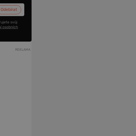
ujete svůj
í osobních
REKLAMA