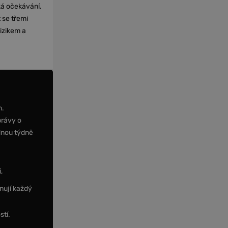
cká očekávání.
 se třemi
izikem a
m.
právy o
dnou týdně
,
nují každý
stí.