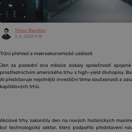
Timur Barotov
2. 6. 2026 9:18
Tržní přehled a makroekonomické události
Jen za poslední dva měsíce získaly společnosti spojen
prostřednictvím amerického trhu s high-yield dluhopisy. Bank
AI představuje nejsilnější investiční téma současnosti a za
kapitálových trhů.
Akciové trhy zakončily den na nových historických maxim
byl technologický sektor, který podpořilo představení n