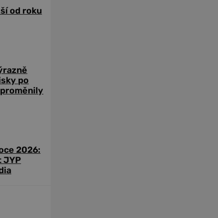
žší od roku
výrazně
zisky po
 proměnily
roce 2026:
t JYP
dia