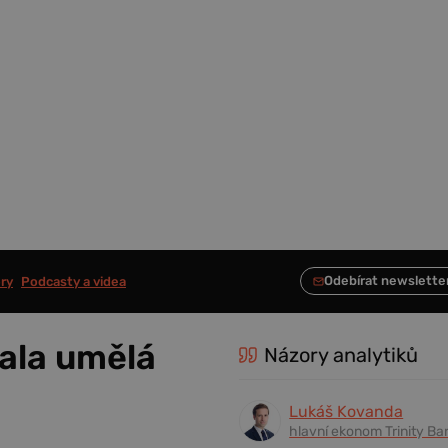
ry
Podcasty a videa
ala umělá
Názory analytiků
Lukáš Kovanda
hlavní ekonom Trinity Ba