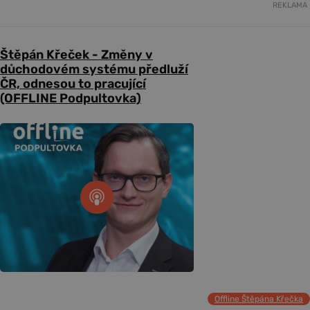
REKLAMA
Štěpán Křeček - Změny v
důchodovém systému předluží
ČR, odnesou to pracující
(OFFLINE Podpultovka)
Offline Štěpána Křečka