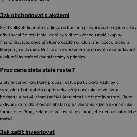
Jak obchodovat s akciemi
Svět velkých financí a tradingu na burzách je nyní otevřenější, než kdy
dřív. Investiční strategie, které byly dříve výsadou malé skupiny
finančníků, jsou dnes přístupné každému, kdo si zřídí účet u brokera,
kterých je celá řada. Než se ale investor vrhne do světa obchodování
akcií, měl by znát základní termíny a principy.
Proč cena zlata stále roste?
Zlato je cenný kov, který provází lidstvo po tisíciletí. Vždy bylo
symbolem bohatství a napříč věky vždy dokázalo udržet svou
hodnotu. A právě v tom spočívá jeho přitažlivost pro investory. Je to
aktivum, které dlouhodobě obstálo přes všechny krize a ekonomické
turbulence. Proč je zlato dobrá investice a proč jeho cena dlouhodobě
roste?
Jak začít investovat