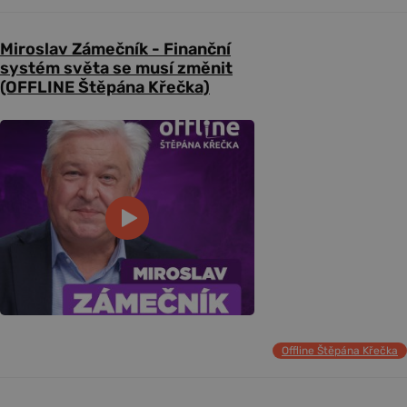
Miroslav Zámečník - Finanční
systém světa se musí změnit
(OFFLINE Štěpána Křečka)
Offline Štěpána Křečka