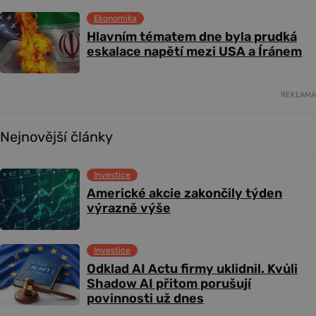
Ekonomika
Hlavním tématem dne byla prudká
eskalace napětí mezi USA a Íránem
REKLAMA
Nejnovější články
Investice
Americké akcie zakončily týden
výrazně výše
Investice
Odklad AI Actu firmy uklidnil. Kvůli
Shadow AI přitom porušují
povinnosti už dnes