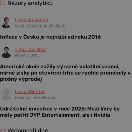
Názory analytiků
Lukáš Kovanda
hlavní ekonom Trinity Bank
Inflace v Česku je nejnižší od roku 2016
Timur Barotov
analytik BHS
Americké akcie zažily výrazně volatilní seanci,
mírné zisky po otevření trhu se rychle proměnily v
plošný výprodej
Lukáš Richtár
Redaktor investice.cz
Udržitelné investice v roce 2026: Mezi lídry by
měly patřit JYP Entertainment, ale i Nvidia
Vědomosti dne