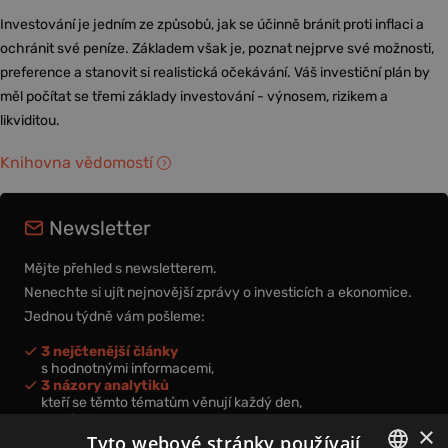
Investování je jedním ze způsobů, jak se účinně bránit proti inflaci a
ochránit své peníze. Základem však je, poznat nejprve své možnosti,
preference a stanovit si realistická očekávání. Váš investiční plán by
měl počítat se třemi základy investování - výnosem, rizikem a
likviditou.
Knihovna vědomostí
Newsletter
Mějte přehled s newsletterem.
Nenechte si ujít nejnovější zprávy o investicích a ekonomice.
Jednou týdně vám pošleme:
3 nejčtenější články
s hodnotnými informacemi,
3 názory analytiků
kteří se těmto tématům věnují každý den,
nová videa a podcasty
×
k prohloubení vašich znalostí.
Tyto webové stránky používají