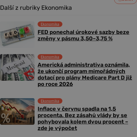
Další z rubriky Ekonomika
Ekonomika
FED ponechal úrokové sazby beze
změny v pásmu 3,50–3,75 %
Ekonomika
Americká administrativa oznámila,
že ukončí program mimořádných
dotací pro plány Medicare Part D již
po roce 2026
Ekonomika
Inflace v červnu spadla na 1,5
procenta. Bez zásahů vlády by se
pohybovala kolem dvou procent –
zde je výpočet