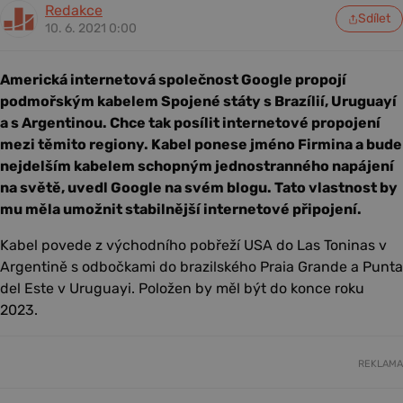
Redakce
Sdílet
10. 6. 2021 0:00
Americká internetová společnost Google propojí
podmořským kabelem Spojené státy s Brazílií, Uruguayí
a s Argentinou. Chce tak posílit internetové propojení
mezi těmito regiony. Kabel ponese jméno Firmina a bude
nejdelším kabelem schopným jednostranného napájení
na světě, uvedl Google na svém blogu. Tato vlastnost by
mu měla umožnit stabilnější internetové připojení.
Kabel povede z východního pobřeží USA do Las Toninas v
Argentině s odbočkami do brazilského Praia Grande a Punta
del Este v Uruguayi. Položen by měl být do konce roku
2023.
REKLAMA