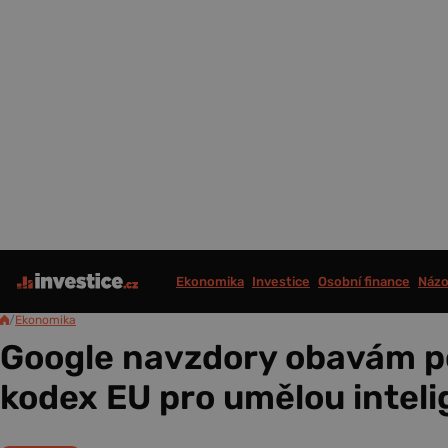
Ekonomika
Investice
Osobní finance
Názo
/
Ekonomika
Google navzdory obavám p
kodex EU pro umělou inteli