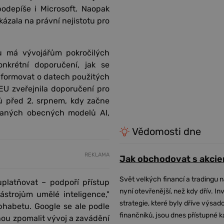
depíše i Microsoft. Naopak
ázala na právní nejistotu pro
ů má vývojářům pokročilých
nkrétní doporučení, jak se
informovat o datech použitých
EU zveřejnila doporučení pro
ů před 2. srpnem, kdy začne
zvaných obecných modelů AI,
Vědomosti dne
REKLAMA
Jak obchodovat s akcie
Svět velkých financí a tradingu 
uplatňovat – podpoří přístup
nyní otevřenější, než kdy dřív. In
trojům umělé inteligence,"
strategie, které byly dříve výsa
phabetu. Google se ale podle
finančníků, jsou dnes přístupné 
ou zpomalit vývoj a zavádění