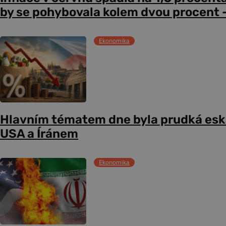
by se pohybovala kolem dvou procent –
Ekonomika
Hlavním tématem dne byla prudká esk
USA a Íránem
Ekonomika