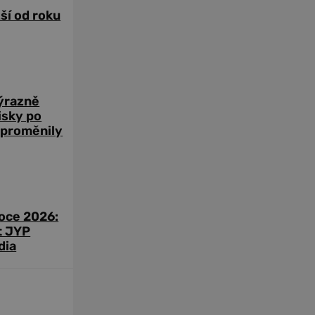
žší od roku
výrazně
zisky po
 proměnily
roce 2026:
t JYP
dia