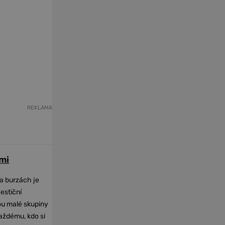
REKLAMA
mi
na burzách je
vestiční
dou malé skupiny
každému, kdo si