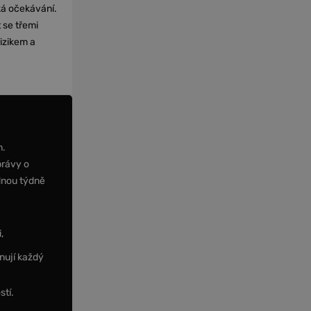
cká očekávání.
 se třemi
izikem a
m.
právy o
dnou týdně
,
nují každý
stí.