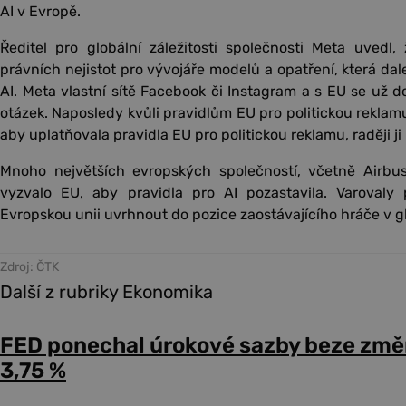
AI v Evropě.
Ředitel pro globální záležitosti společnosti Meta uvedl
právních nejistot pro vývojáře modelů a opatření, která da
AI. Meta vlastní sítě Facebook či Instagram a s EU se už 
otázek. Naposledy kvůli pravidlům EU pro politickou reklam
aby uplatňovala pravidla EU pro politickou reklamu, raději ji
Mnoho největších evropských společností, včetně Airbu
vyzvalo EU, aby pravidla pro AI pozastavila. Varovaly
Evropskou unii uvrhnout do pozice zaostávajícího hráče v g
Zdroj: ČTK
Další z rubriky Ekonomika
FED ponechal úrokové sazby beze změ
3,75 %