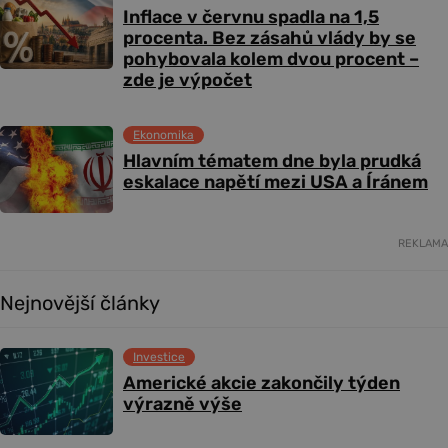
Inflace v červnu spadla na 1,5
procenta. Bez zásahů vlády by se
pohybovala kolem dvou procent –
zde je výpočet
Ekonomika
Hlavním tématem dne byla prudká
eskalace napětí mezi USA a Íránem
REKLAMA
Nejnovější články
Investice
Americké akcie zakončily týden
výrazně výše