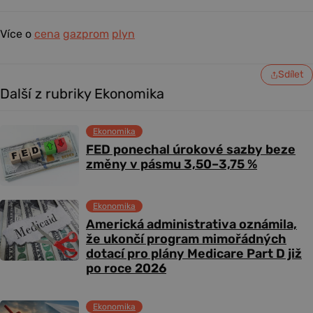
Více o
cena
gazprom
plyn
Sdílet
Další z rubriky Ekonomika
Ekonomika
FED ponechal úrokové sazby beze
změny v pásmu 3,50–3,75 %
Ekonomika
Americká administrativa oznámila,
že ukončí program mimořádných
dotací pro plány Medicare Part D již
po roce 2026
Ekonomika