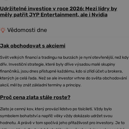
Udržitelné investice v roce 2026: Mezi lídry by
měly patřit JYP Entertainment, ale i Nvidia
Vědomosti dne
Jak obchodovat s akciemi
Svět velkých financí a tradingu na burzách je nyní otevřenější, než kdy
dřív. Investiční strategie, které byly dříve výsadou malé skupiny
finančníků, jsou dnes přístupné každému, kdo si zřídí účet u brokera,
kterých je celá řada. Než se ale investor vrhne do světa obchodování
akcií, měl by znát základní termíny a principy.
Proč cena zlata stále roste?
Zlato je cenný kov, který provází lidstvo po tisíciletí. Vždy bylo
symbolem bohatství a napříč věky vždy dokázalo udržet svou
hodnotu. A právě v tom spočívá jeho přitažlivost pro investory. Je to