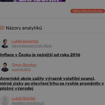
Offline Štěpána Křečka
Názory analytiků
Lukáš Kovanda
hlavní ekonom Trinity Bank
Inflace v Česku je nejnižší od roku 2016
Timur Barotov
analytik BHS
Americké akcie zažily výrazně volatilní seanci,
mírné zisky po otevření trhu se rychle proměnily v
plošný výprodej
Lukáš Richtár
Redaktor investice.cz