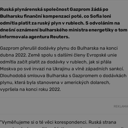
Ruská plynárenská společnost Gazprom žádá po
Bulharsku finanční kompenzaci poté, co Sofia loni
odmítla platit za ruský plyn v rublech. S odvoláním na
dnešní oznámení bulharského ministra energetiky o tom
informovala agentura Reuters.
Gazprom přerušil dodávky plynu do Bulharska na konci
dubna 2022. Země spolu s dalšími členy Evropské unie
odmítla začít platit za dodávky v rublech, jak si přála
Moskva po své invazi na Ukrajinu a vlně západních sankcí.
Dlouhodobá smlouva Bulharska s Gazpromem o dodávkách
plynu, která byla stanovena v amerických dolarech,
vypršela na konci roku 2022.
REKLAMA
"Vyměňujeme si o té věci korespondenci. Ruská strana