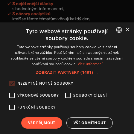
3 nejčtenější články
s hodnotnými informacemi,
3 názory analytiků
kteří se těmto tématům věnují každý den,
nová videa a podcasty
×
k prohloubení vašich znalostí.
Tyto webové stránky používají
soubory cookie.
CZECH
Tyto webové stránky používají soubory cookie ke zlepšení
uživatelského zážitku. Používáním našich webových stránek
CZ
souhlasíte se všemi soubory cookie v souladu s našimi zásadami
Přihlášením k newsletteru vyjadřujete svůj souhlas s
podmínkami
používání souborů cookie.
Více informací
zpracování osobních údajů
.
ZOBRAZIT PARTNERY
(1491) →
Kontakt
NEZBYTNĚ NUTNÉ SOUBORY
Zásady používání souborů cookies
Zpracování osobních údajů
VÝKONOVÉ SOUBORY
SOUBORY CÍLENÍ
Autoři
Nastavení cookies
FUNKČNÍ SOUBORY
VŠE PŘIJMOUT
VŠE ODMÍTNOUT
Copyright 2024 © Investice.cz. Všechna práva vyhrazena.