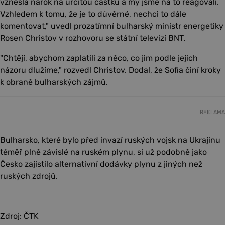
vznesla nárok na určitou částku a my jsme na to reagovali.
Vzhledem k tomu, že je to důvěrné, nechci to dále
komentovat," uvedl prozatímní bulharský ministr energetiky
Rosen Christov v rozhovoru se státní televizí BNT.
"Chtějí, abychom zaplatili za něco, co jim podle jejich
názoru dlužíme," rozvedl Christov. Dodal, že Sofia činí kroky
k obraně bulharských zájmů.
REKLAMA
Bulharsko, které bylo před invazí ruských vojsk na Ukrajinu
téměř plně závislé na ruském plynu, si už podobně jako
Česko zajistilo alternativní dodávky plynu z jiných než
ruských zdrojů.
Zdroj: ČTK