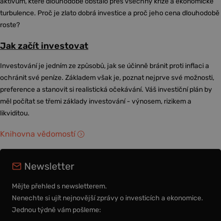
aktivum, které dlouhodobě obstálo přes všechny krize a ekonomické
turbulence. Proč je zlato dobrá investice a proč jeho cena dlouhodobě
roste?
Jak začít investovat
Investování je jedním ze způsobů, jak se účinně bránit proti inflaci a
ochránit své peníze. Základem však je, poznat nejprve své možnosti,
preference a stanovit si realistická očekávání. Váš investiční plán by
měl počítat se třemi základy investování - výnosem, rizikem a
likviditou.
Knihovna vědomostí
Newsletter
Mějte přehled s newsletterem.
Nenechte si ujít nejnovější zprávy o investicích a ekonomice.
Jednou týdně vám pošleme: