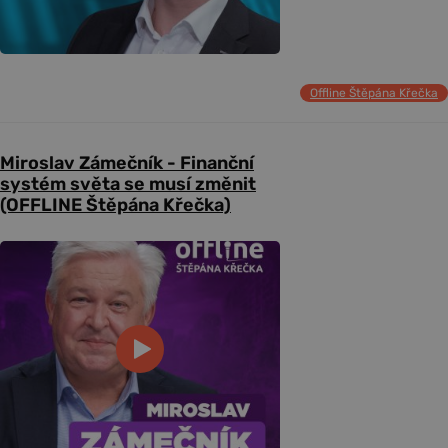
Offline Štěpána Křečka
Miroslav Zámečník - Finanční
systém světa se musí změnit
(OFFLINE Štěpána Křečka)