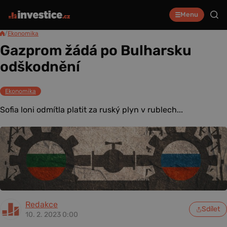
Menu
/
Ekonomika
Gazprom žádá po Bulharsku
odškodnění
Ekonomika
Sofia loni odmítla platit za ruský plyn v rublech...
Redakce
Sdílet
10. 2. 2023 0:00