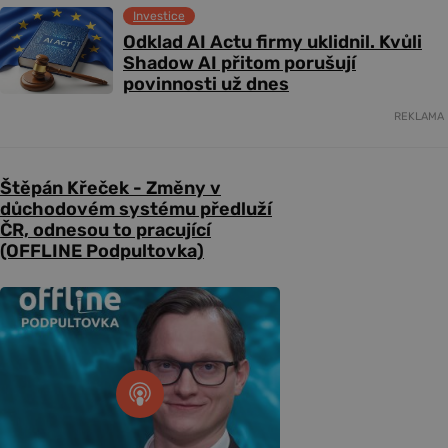
Investice
Odklad AI Actu firmy uklidnil. Kvůli
Shadow AI přitom porušují
povinnosti už dnes
REKLAMA
Štěpán Křeček - Změny v
důchodovém systému předluží
ČR, odnesou to pracující
(OFFLINE Podpultovka)