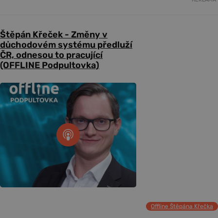
Štěpán Křeček - Změny v
důchodovém systému předluží
ČR, odnesou to pracující
(OFFLINE Podpultovka)
Offline Štěpána Křečka