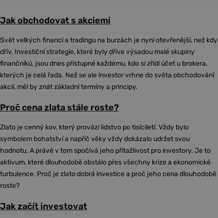
Jak obchodovat s akciemi
Svět velkých financí a tradingu na burzách je nyní otevřenější, než kdy
dřív. Investiční strategie, které byly dříve výsadou malé skupiny
finančníků, jsou dnes přístupné každému, kdo si zřídí účet u brokera,
kterých je celá řada. Než se ale investor vrhne do světa obchodování
akcií, měl by znát základní termíny a principy.
Proč cena zlata stále roste?
Zlato je cenný kov, který provází lidstvo po tisíciletí. Vždy bylo
symbolem bohatství a napříč věky vždy dokázalo udržet svou
hodnotu. A právě v tom spočívá jeho přitažlivost pro investory. Je to
aktivum, které dlouhodobě obstálo přes všechny krize a ekonomické
turbulence. Proč je zlato dobrá investice a proč jeho cena dlouhodobě
roste?
Jak začít investovat