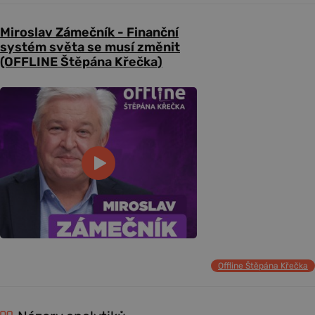
Miroslav Zámečník - Finanční
systém světa se musí změnit
(OFFLINE Štěpána Křečka)
Offline Štěpána Křečka