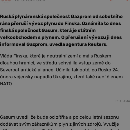
Ruská plynárenská společnost Gazprom od sobotního
rána přeruší vývoz plynu do Finska. Oznámila to dnes
finská společnost Gasum, která je státním
velkoobchodem s plynem. O přerušení vývozu ji dnes
informoval Gazprom, uvedla agentura Reuters.
Vláda Finska, které je neutrální zemí a má s Ruskem
dlouhou hranici, ve středu schválila vstup země do
Severoatlantické aliance. Učinila tak poté, co Rusko 24.
února vojensky napadlo Ukrajinu, která také není členem
NATO.
REKLAMA
Gasum uvedl, že bude od zítřka a po celou letní sezonu
dodávat svým zákazníkům plyn z jiných zdrojů. Využije