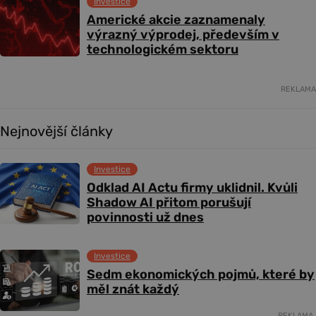
Investice
Americké akcie zaznamenaly
výrazný výprodej, především v
technologickém sektoru
REKLAMA
Nejnovější články
Investice
Odklad AI Actu firmy uklidnil. Kvůli
Shadow AI přitom porušují
povinnosti už dnes
Investice
Sedm ekonomických pojmů, které by
měl znát každý
REKLAMA