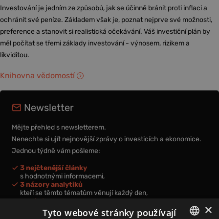
Investování je jedním ze způsobů, jak se účinně bránit proti inflaci a
ochránit své peníze. Základem však je, poznat nejprve své možnosti,
preference a stanovit si realistická očekávání. Váš investiční plán by
měl počítat se třemi základy investování - výnosem, rizikem a
likviditou.
Knihovna vědomostí
Newsletter
Mějte přehled s newsletterem.
Nenechte si ujít nejnovější zprávy o investicích a ekonomice.
Jednou týdně vám pošleme:
3 nejčtenější články
s hodnotnými informacemi,
3 názory analytiků
kteří se těmto tématům věnují každý den,
nová videa a podcasty
×
k prohloubení vašich znalostí.
Tyto webové stránky používají