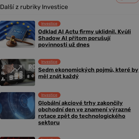
Další z rubriky Investice
Investice
Odklad AI Actu firmy uklidnil. Kvůli
Shadow AI přitom porušují
povinnosti už dnes
Investice
Sedm ekonomických pojmů, které by
měl znát každý
Investice
Globální akciové trhy zakončily
obchodní den ve znamení výrazné
rotace zpět do technologického
sektoru