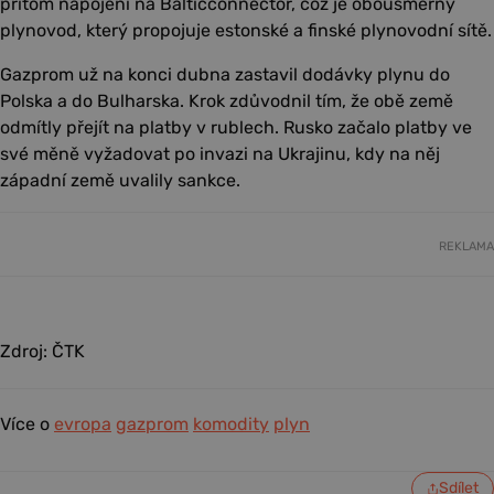
přitom napojení na Balticconnector, což je obousměrný
plynovod, který propojuje estonské a finské plynovodní sítě.
Gazprom už na konci dubna zastavil dodávky plynu do
Polska a do Bulharska. Krok zdůvodnil tím, že obě země
odmítly přejít na platby v rublech. Rusko začalo platby ve
své měně vyžadovat po invazi na Ukrajinu, kdy na něj
západní země uvalily sankce.
REKLAMA
Zdroj: ČTK
Více o
evropa
gazprom
komodity
plyn
Sdílet