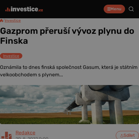
Menu
/
Investice
Gazprom přeruší vývoz plynu do
Finska
Investice
Oznámila to dnes finská společnost Gasum, která je státním
velkoobchodem s plynem...
Redakce
Sdílet
20. 5. 2022 0:00