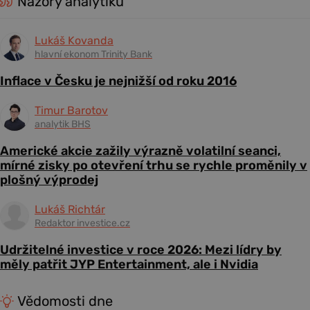
Názory analytiků
Lukáš Kovanda
hlavní ekonom Trinity Bank
Inflace v Česku je nejnižší od roku 2016
Timur Barotov
analytik BHS
Americké akcie zažily výrazně volatilní seanci,
mírné zisky po otevření trhu se rychle proměnily v
plošný výprodej
Lukáš Richtár
Redaktor investice.cz
Udržitelné investice v roce 2026: Mezi lídry by
měly patřit JYP Entertainment, ale i Nvidia
Vědomosti dne