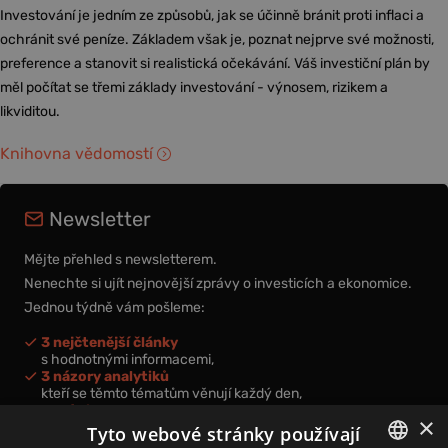
Investování je jedním ze způsobů, jak se účinně bránit proti inflaci a
ochránit své peníze. Základem však je, poznat nejprve své možnosti,
preference a stanovit si realistická očekávání. Váš investiční plán by
měl počítat se třemi základy investování - výnosem, rizikem a
likviditou.
Knihovna vědomostí
Newsletter
Mějte přehled s newsletterem.
Nenechte si ujít nejnovější zprávy o investicích a ekonomice.
Jednou týdně vám pošleme:
3 nejčtenější články
s hodnotnými informacemi,
3 názory analytiků
kteří se těmto tématům věnují každý den,
nová videa a podcasty
×
k prohloubení vašich znalostí.
Tyto webové stránky používají