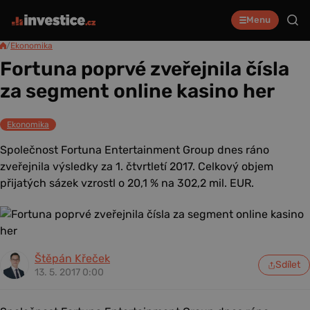
Menu
/
Ekonomika
Fortuna poprvé zveřejnila čísla
za segment online kasino her
Ekonomika
Společnost Fortuna Entertainment Group dnes ráno
zveřejnila výsledky za 1. čtvrtletí 2017. Celkový objem
přijatých sázek vzrostl o 20,1 % na 302,2 mil. EUR.
Štěpán Křeček
Sdílet
13. 5. 2017 0:00