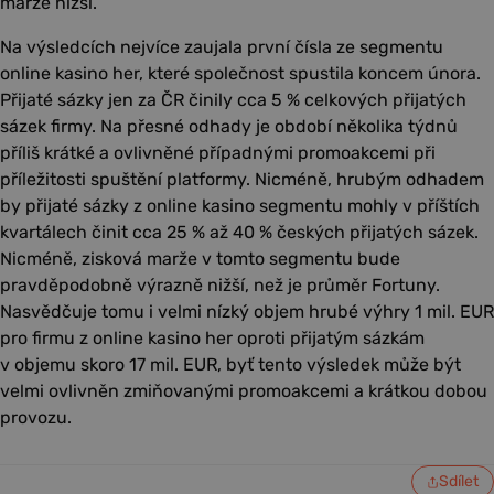
marže nižší.
Na výsledcích nejvíce zaujala první čísla ze segmentu
online kasino her, které společnost spustila koncem února.
Přijaté sázky jen za ČR činily cca 5 % celkových přijatých
sázek firmy. Na přesné odhady je období několika týdnů
příliš krátké a ovlivněné případnými promoakcemi při
příležitosti spuštění platformy. Nicméně, hrubým odhadem
by přijaté sázky z online kasino segmentu mohly v příštích
kvartálech činit cca 25 % až 40 % českých přijatých sázek.
Nicméně, zisková marže v tomto segmentu bude
pravděpodobně výrazně nižší, než je průměr Fortuny.
Nasvědčuje tomu i velmi nízký objem hrubé výhry 1 mil. EUR
pro firmu z online kasino her oproti přijatým sázkám
v objemu skoro 17 mil. EUR, byť tento výsledek může být
velmi ovlivněn zmiňovanými promoakcemi a krátkou dobou
provozu.
Sdílet