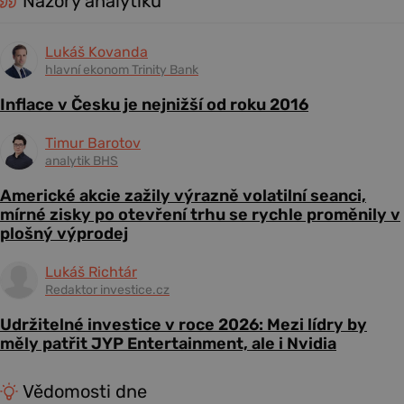
Názory analytiků
Lukáš Kovanda
hlavní ekonom Trinity Bank
Inflace v Česku je nejnižší od roku 2016
Timur Barotov
analytik BHS
Americké akcie zažily výrazně volatilní seanci,
mírné zisky po otevření trhu se rychle proměnily v
plošný výprodej
Lukáš Richtár
Redaktor investice.cz
Udržitelné investice v roce 2026: Mezi lídry by
měly patřit JYP Entertainment, ale i Nvidia
Vědomosti dne