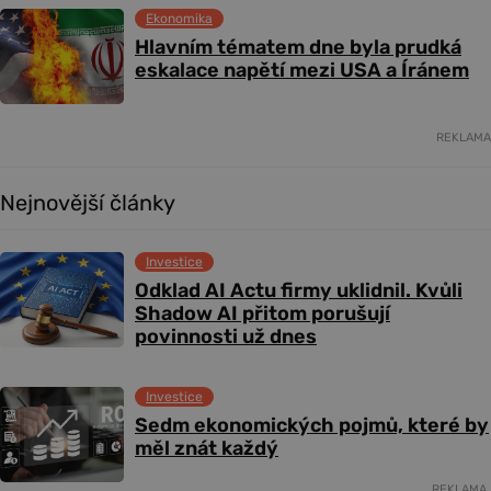
Ekonomika
Hlavním tématem dne byla prudká
eskalace napětí mezi USA a Íránem
REKLAMA
Nejnovější články
Investice
Odklad AI Actu firmy uklidnil. Kvůli
Shadow AI přitom porušují
povinnosti už dnes
Investice
Sedm ekonomických pojmů, které by
měl znát každý
REKLAMA