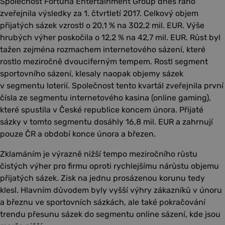
Společnost Fortuna Entertainment Group dnes ráno
zveřejnila výsledky za 1. čtvrtletí 2017. Celkový objem
přijatých sázek vzrostl o 20,1 % na 302,2 mil. EUR. Výše
hrubých výher poskočila o 12,2 % na 42,7 mil. EUR. Růst byl
tažen zejména rozmachem internetového sázení, které
rostlo meziročně dvouciferným tempem. Rostl segment
sportovního sázení, klesaly naopak objemy sázek
v segmentu loterií. Společnost tento kvartál zveřejnila první
čísla ze segmentu internetového kasina (online gaming),
které spustila v České republice koncem února. Přijaté
sázky v tomto segmentu dosáhly 16,8 mil. EUR a zahrnují
pouze ČR a období konce února a březen.
Zklamáním je výrazně nižší tempo meziročního růstu
čistých výher pro firmu oproti rychlejšímu nárůstu objemu
přijatých sázek. Zisk na jednu prosázenou korunu tedy
klesl. Hlavním důvodem byly vyšší výhry zákazníků v únoru
a březnu ve sportovních sázkách, ale také pokračování
trendu přesunu sázek do segmentu online sázení, kde jsou