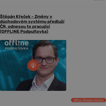
Štěpán Křeček - Změny v
důchodovém systému předluží
ČR, odnesou to pracující
(OFFLINE Podpultovka)
Offline Štěpána Křečka