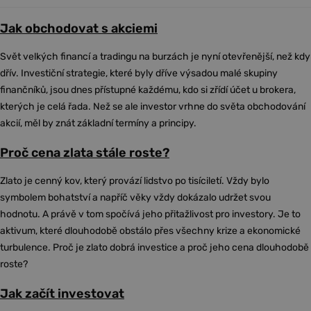
Jak obchodovat s akciemi
Svět velkých financí a tradingu na burzách je nyní otevřenější, než kdy
dřív. Investiční strategie, které byly dříve výsadou malé skupiny
finančníků, jsou dnes přístupné každému, kdo si zřídí účet u brokera,
kterých je celá řada. Než se ale investor vrhne do světa obchodování
akcií, měl by znát základní termíny a principy.
Proč cena zlata stále roste?
Zlato je cenný kov, který provází lidstvo po tisíciletí. Vždy bylo
symbolem bohatství a napříč věky vždy dokázalo udržet svou
hodnotu. A právě v tom spočívá jeho přitažlivost pro investory. Je to
aktivum, které dlouhodobě obstálo přes všechny krize a ekonomické
turbulence. Proč je zlato dobrá investice a proč jeho cena dlouhodobě
roste?
Jak začít investovat