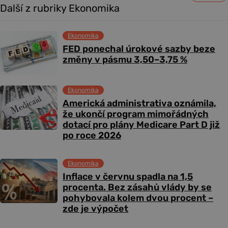
Další z rubriky Ekonomika
Ekonomika
FED ponechal úrokové sazby beze
změny v pásmu 3,50–3,75 %
Ekonomika
Americká administrativa oznámila,
že ukončí program mimořádných
dotací pro plány Medicare Part D již
po roce 2026
Ekonomika
Inflace v červnu spadla na 1,5
procenta. Bez zásahů vlády by se
pohybovala kolem dvou procent –
zde je výpočet