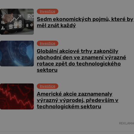
Investice
Sedm ekonomických pojmů, které by
měl znát každý
Investice
Globální akciové trhy zakončily
obchodní den ve znamení výrazné
rotace zpět do technologického
sektoru
Investice
Americké akcie zaznamenaly
výrazný výprodej, především v
technologickém sektoru
REKLAMA