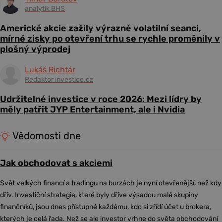
analytik BHS
Americké akcie zažily výrazně volatilní seanci,
mírné zisky po otevření trhu se rychle proměnily v
plošný výprodej
Lukáš Richtár
Redaktor investice.cz
Udržitelné investice v roce 2026: Mezi lídry by
měly patřit JYP Entertainment, ale i Nvidia
Vědomosti dne
Jak obchodovat s akciemi
Svět velkých financí a tradingu na burzách je nyní otevřenější, než kdy
dřív. Investiční strategie, které byly dříve výsadou malé skupiny
finančníků, jsou dnes přístupné každému, kdo si zřídí účet u brokera,
kterých je celá řada. Než se ale investor vrhne do světa obchodování