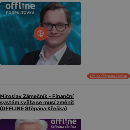
Offline Štěpána Křečka
Miroslav Zámečník - Finanční
systém světa se musí změnit
(OFFLINE Štěpána Křečka)