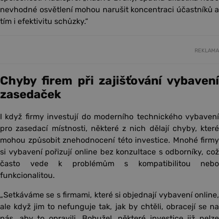
nevhodné osvětlení mohou narušit koncentraci účastníků a
tím i efektivitu schůzky.“
REKLAMA
Chyby firem při zajišťování vybavení
zasedaček
I když firmy investují do moderního technického vybavení
pro zasedací místnosti, některé z nich dělají chyby, které
mohou způsobit znehodnocení této investice. Mnohé firmy
si vybavení pořizují online bez konzultace s odborníky, což
často vede k problémům s kompatibilitou nebo
funkcionalitou.
„Setkáváme se s firmami, které si objednají vybavení online,
ale když jim to nefunguje tak, jak by chtěli, obracejí se na
nás, aby to opravili. Bohužel, některé investice již nelze