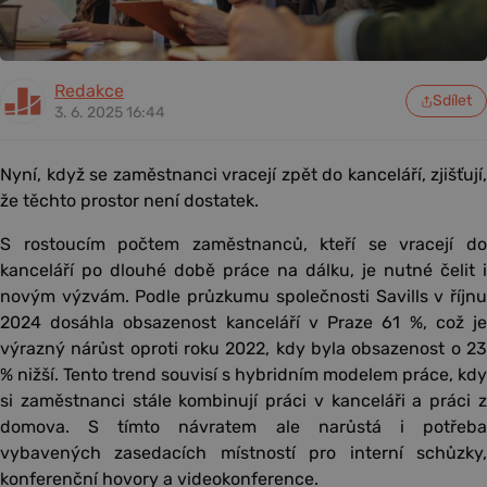
Redakce
Sdílet
3. 6. 2025 16:44
Nyní, když se zaměstnanci vracejí zpět do kanceláří, zjišťují,
že těchto prostor není dostatek.
S rostoucím počtem zaměstnanců, kteří se vracejí do
kanceláří po dlouhé době práce na dálku, je nutné čelit i
novým výzvám. Podle průzkumu společnosti Savills v říjnu
2024 dosáhla obsazenost kanceláří v Praze 61 %, což je
výrazný nárůst oproti roku 2022, kdy byla obsazenost o 23
% nižší. Tento trend souvisí s hybridním modelem práce, kdy
si zaměstnanci stále kombinují práci v kanceláři a práci z
domova. S tímto návratem ale narůstá i potřeba
vybavených zasedacích místností pro interní schůzky,
konferenční hovory a videokonference.