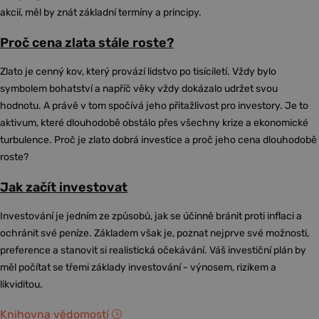
akcií, měl by znát základní termíny a principy.
Proč cena zlata stále roste?
Zlato je cenný kov, který provází lidstvo po tisíciletí. Vždy bylo
symbolem bohatství a napříč věky vždy dokázalo udržet svou
hodnotu. A právě v tom spočívá jeho přitažlivost pro investory. Je to
aktivum, které dlouhodobě obstálo přes všechny krize a ekonomické
turbulence. Proč je zlato dobrá investice a proč jeho cena dlouhodobě
roste?
Jak začít investovat
Investování je jedním ze způsobů, jak se účinně bránit proti inflaci a
ochránit své peníze. Základem však je, poznat nejprve své možnosti,
preference a stanovit si realistická očekávání. Váš investiční plán by
měl počítat se třemi základy investování - výnosem, rizikem a
likviditou.
Knihovna vědomostí