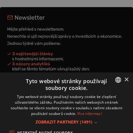
Newsletter
Mějte přehled s newsletterem.
Nenechte si ujít nejnovější zprávy o investicích a ekonomice.
Jednou týdně vám pošleme:
3 nejčtenější články
s hodnotnými informacemi,
3 názory analytiků
kteří se těmto tématům věnují každý den,
nová videa a podcasty
×
k prohloubení vašich znalostí.
Tyto webové stránky používají
soubory cookie.
CZECH
Tyto webové stránky používají soubory cookie ke zlepšení
uživatelského zážitku. Používáním našich webových stránek
CZ
souhlasíte se všemi soubory cookie v souladu s našimi zásadami
Přihlášením k newsletteru vyjadřujete svůj souhlas s
podmínkami
používání souborů cookie.
Více informací
zpracování osobních údajů
.
ZOBRAZIT PARTNERY
(1491) →
Kontakt
NEZBYTNĚ NUTNÉ SOUBORY