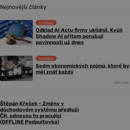
Nejnovější články
Investice
Odklad AI Actu firmy uklidnil. Kvůli
Shadow AI přitom porušují
povinnosti už dnes
Investice
Sedm ekonomických pojmů, které by
měl znát každý
REKLAMA
Štěpán Křeček - Změny v
důchodovém systému předluží
ČR, odnesou to pracující
(OFFLINE Podpultovka)