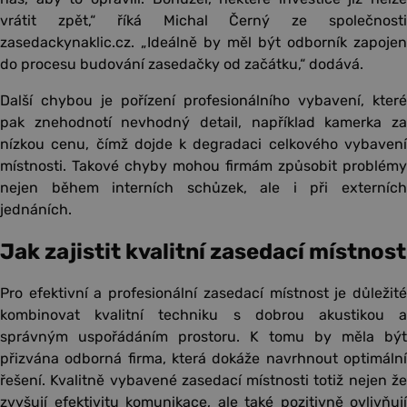
vrátit zpět,“ říká Michal Černý ze společnosti
zasedackynaklic.cz. „Ideálně by měl být odborník zapojen
do procesu budování zasedačky od začátku,“ dodává.
Další chybou je pořízení profesionálního vybavení, které
pak znehodnotí nevhodný detail, například kamerka za
nízkou cenu, čímž dojde k degradaci celkového vybavení
místnosti. Takové chyby mohou firmám způsobit problémy
nejen během interních schůzek, ale i při externích
jednáních.
Jak zajistit kvalitní zasedací místnost
Pro efektivní a profesionální zasedací místnost je důležité
kombinovat kvalitní techniku s dobrou akustikou a
správným uspořádáním prostoru. K tomu by měla být
přizvána odborná firma, která dokáže navrhnout optimální
řešení. Kvalitně vybavené zasedací místnosti totiž nejen že
zvyšují efektivitu komunikace, ale také pozitivně ovlivňují