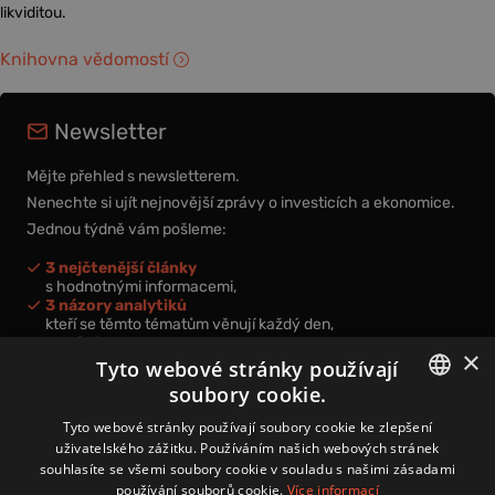
likviditou.
Knihovna vědomostí
Newsletter
Mějte přehled s newsletterem.
Nenechte si ujít nejnovější zprávy o investicích a ekonomice.
Jednou týdně vám pošleme:
3 nejčtenější články
s hodnotnými informacemi,
3 názory analytiků
kteří se těmto tématům věnují každý den,
nová videa a podcasty
×
k prohloubení vašich znalostí.
Tyto webové stránky používají
soubory cookie.
CZECH
Tyto webové stránky používají soubory cookie ke zlepšení
uživatelského zážitku. Používáním našich webových stránek
CZ
souhlasíte se všemi soubory cookie v souladu s našimi zásadami
Přihlášením k newsletteru vyjadřujete svůj souhlas s
podmínkami
používání souborů cookie.
Více informací
zpracování osobních údajů
.