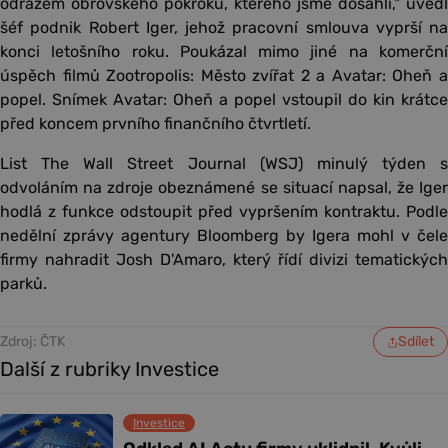
odrazem obrovského pokroku, kterého jsme dosáhli," uvedl
šéf podnik Robert Iger, jehož pracovní smlouva vyprší na
konci letošního roku. Poukázal mimo jiné na komerční
úspěch filmů Zootropolis: Město zvířat 2 a Avatar: Oheň a
popel. Snímek Avatar: Oheň a popel vstoupil do kin krátce
před koncem prvního finančního čtvrtletí.
List The Wall Street Journal (WSJ) minulý týden s
odvoláním na zdroje obeznámené se situací napsal, že Iger
hodlá z funkce odstoupit před vypršením kontraktu. Podle
nedělní zprávy agentury Bloomberg by Igera mohl v čele
firmy nahradit Josh D'Amaro, který řídí divizi tematických
parků.
Zdroj: ČTK
Sdílet
Další z rubriky Investice
Investice