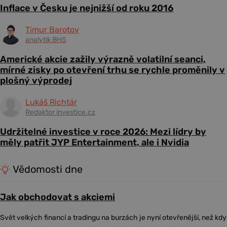
Inflace v Česku je nejnižší od roku 2016
Timur Barotov
analytik BHS
Americké akcie zažily výrazně volatilní seanci,
mírné zisky po otevření trhu se rychle proměnily v
plošný výprodej
Lukáš Richtár
Redaktor investice.cz
Udržitelné investice v roce 2026: Mezi lídry by
měly patřit JYP Entertainment, ale i Nvidia
Vědomosti dne
Jak obchodovat s akciemi
Svět velkých financí a tradingu na burzách je nyní otevřenější, než kdy