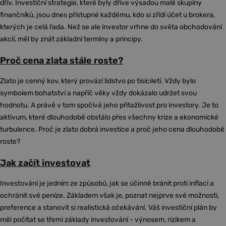
dřív. Investiční strategie, které byly dříve výsadou malé skupiny
finančníků, jsou dnes přístupné každému, kdo si zřídí účet u brokera,
kterých je celá řada. Než se ale investor vrhne do světa obchodování
akcií, měl by znát základní termíny a principy.
Proč cena zlata stále roste?
Zlato je cenný kov, který provází lidstvo po tisíciletí. Vždy bylo
symbolem bohatství a napříč věky vždy dokázalo udržet svou
hodnotu. A právě v tom spočívá jeho přitažlivost pro investory. Je to
aktivum, které dlouhodobě obstálo přes všechny krize a ekonomické
turbulence. Proč je zlato dobrá investice a proč jeho cena dlouhodobě
roste?
Jak začít investovat
Investování je jedním ze způsobů, jak se účinně bránit proti inflaci a
ochránit své peníze. Základem však je, poznat nejprve své možnosti,
preference a stanovit si realistická očekávání. Váš investiční plán by
měl počítat se třemi základy investování - výnosem, rizikem a