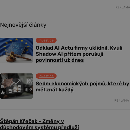
REKLAMA
Nejnovější články
Investice
Odklad AI Actu firmy uklidnil. Kvůli
Shadow AI přitom porušují
povinnosti už dnes
Investice
Sedm ekonomických pojmů, které by
měl znát každý
REKLAMA
Štěpán Křeček - Změny v
důchodovém systému předluží