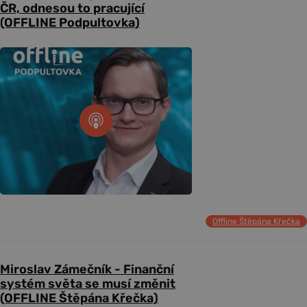
ČR, odnesou to pracující
(OFFLINE Podpultovka)
Offline Štěpána Křečka
Miroslav Zámečník - Finanční
systém světa se musí změnit
(OFFLINE Štěpána Křečka)