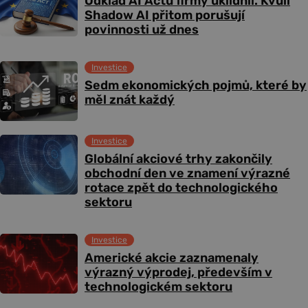
Odklad AI Actu firmy uklidnil. Kvůli
Shadow AI přitom porušují
povinnosti už dnes
Investice
Sedm ekonomických pojmů, které by
měl znát každý
Investice
Globální akciové trhy zakončily
obchodní den ve znamení výrazné
rotace zpět do technologického
sektoru
Investice
Americké akcie zaznamenaly
výrazný výprodej, především v
technologickém sektoru