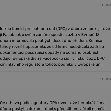
REKLAMA
Irskou Komisi pro ochranu dat (DPC) v únoru znepokojilo, že
ji Facebook o svém záměru spustit službu v Evropě 13.
února informovala pouhých deset dnů předem. Komise
tehdy rovněž upozornila, že od firmy neobdržela žádnou
dokumentaci posuzující dopady na ochranu osobních
údajů. Evropská divize Facebooku sídlí v Irsku, což z DPC
činí hlavního regulátora tohoto podniku v Evropské unii.
REKLAMA
Orsethová podle agentury DPA uvedla, že tentokrát firma
úřadu poskytla dokumentaci s předstihem, ačkoli neměla