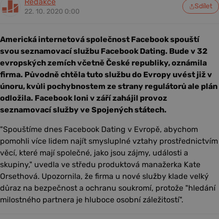
Redakce
Sdílet
22. 10. 2020 0:00
Americká internetová společnost Facebook spouští
svou seznamovací službu Facebook Dating. Bude v 32
evropských zemích včetně České republiky, oznámila
firma. Původně chtěla tuto službu do Evropy uvést již v
únoru, kvůli pochybnostem ze strany regulátorů ale plán
odložila. Facebook loni v září zahájil provoz
seznamovací služby ve Spojených státech.
"Spouštíme dnes Facebook Dating v Evropě, abychom
pomohli více lidem najít smysluplné vztahy prostřednictvím
věcí, které mají společné, jako jsou zájmy, události a
skupiny," uvedla ve středu produktová manažerka Kate
Orsethová. Upozornila, že firma u nové služby klade velký
důraz na bezpečnost a ochranu soukromí, protože "hledání
milostného partnera je hluboce osobní záležitostí".