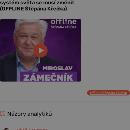
systém světa se musí změnit
(OFFLINE Štěpána Křečka)
Offline Štěpána Křečka
Názory analytiků