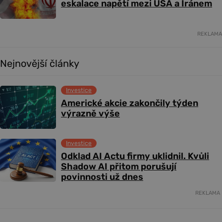
eskalace napětí mezi USA a Íránem
REKLAMA
Nejnovější články
Investice
Americké akcie zakončily týden
výrazně výše
Investice
Odklad AI Actu firmy uklidnil. Kvůli
Shadow AI přitom porušují
povinnosti už dnes
REKLAMA