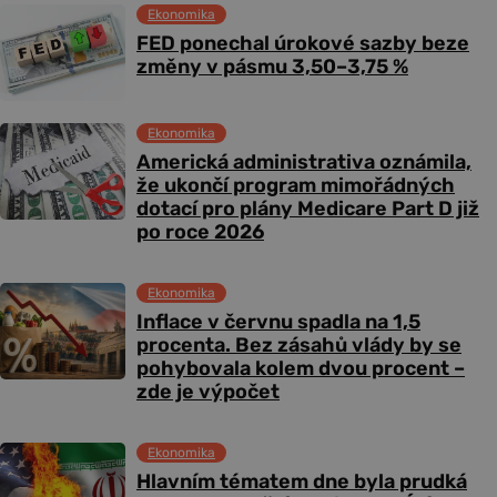
Ekonomika
FED ponechal úrokové sazby beze
změny v pásmu 3,50–3,75 %
Ekonomika
Americká administrativa oznámila,
že ukončí program mimořádných
dotací pro plány Medicare Part D již
po roce 2026
Ekonomika
Inflace v červnu spadla na 1,5
procenta. Bez zásahů vlády by se
pohybovala kolem dvou procent –
zde je výpočet
Ekonomika
Hlavním tématem dne byla prudká