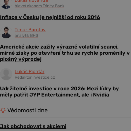
Lukáš Kovanda
hlavní ekonom Trinity Bank
Inflace v Česku je nejnižší od roku 2016
Timur Barotov
analytik BHS
Americké akcie zažily výrazně volatilní seanci,
mírné zisky po otevření trhu se rychle proměnily v
plošný výprodej
Lukáš Richtár
Redaktor investice.cz
Udržitelné investice v roce 2026: Mezi lídry by
měly patřit JYP Entertainment, ale i Nvidia
Vědomosti dne
Jak obchodovat s akciemi