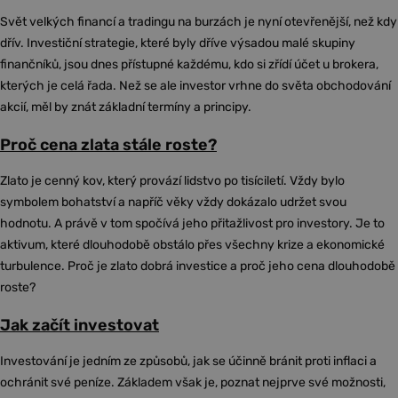
Svět velkých financí a tradingu na burzách je nyní otevřenější, než kdy
dřív. Investiční strategie, které byly dříve výsadou malé skupiny
finančníků, jsou dnes přístupné každému, kdo si zřídí účet u brokera,
kterých je celá řada. Než se ale investor vrhne do světa obchodování
akcií, měl by znát základní termíny a principy.
Proč cena zlata stále roste?
Zlato je cenný kov, který provází lidstvo po tisíciletí. Vždy bylo
symbolem bohatství a napříč věky vždy dokázalo udržet svou
hodnotu. A právě v tom spočívá jeho přitažlivost pro investory. Je to
aktivum, které dlouhodobě obstálo přes všechny krize a ekonomické
turbulence. Proč je zlato dobrá investice a proč jeho cena dlouhodobě
roste?
Jak začít investovat
Investování je jedním ze způsobů, jak se účinně bránit proti inflaci a
ochránit své peníze. Základem však je, poznat nejprve své možnosti,