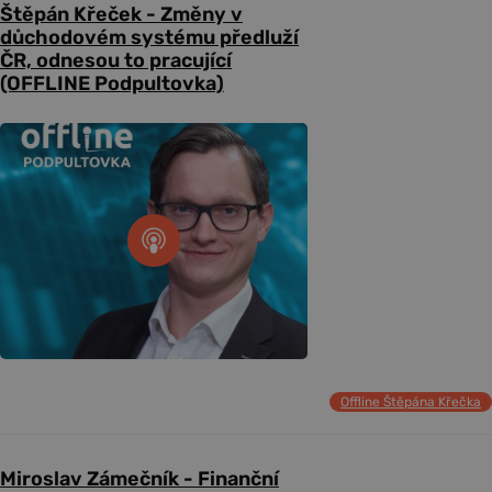
Štěpán Křeček - Změny v
důchodovém systému předluží
ČR, odnesou to pracující
(OFFLINE Podpultovka)
Offline Štěpána Křečka
Miroslav Zámečník - Finanční