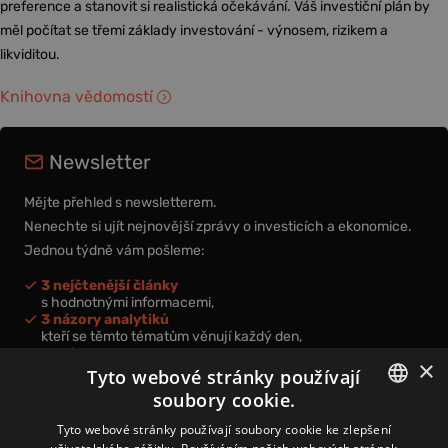
preference a stanovit si realistická očekávání. Váš investiční plán by
měl počítat se třemi základy investování - výnosem, rizikem a
likviditou.
Knihovna vědomostí
Newsletter
Mějte přehled s newsletterem.
Nenechte si ujít nejnovější zprávy o investicích a ekonomice.
Jednou týdně vám pošleme:
3 nejčtenější články
s hodnotnými informacemi,
3 názory analytiků
kteří se těmto tématům věnují každý den,
nová videa a podcasty
×
k prohloubení vašich znalostí.
Tyto webové stránky používají
soubory cookie.
CZECH
Tyto webové stránky používají soubory cookie ke zlepšení