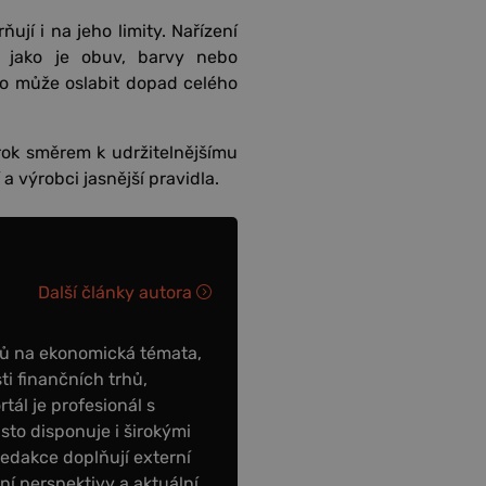
jí i na jeho limity. Nařízení
, jako je obuv, barvy nebo
to může oslabit dopad celého
rok směrem k udržitelnějšímu
a výrobci jasnější pravidla.
Další články autora
ků na ekonomická témata,
ti finančních trhů,
tál je profesionál s
to disponuje i širokými
redakce doplňují externí
tní perspektivy a aktuální