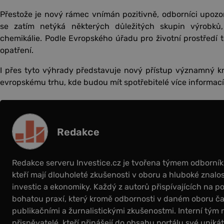
Přestože je nový rámec vnímán pozitivně, odborníci upozorňu
se zatím netýká některých důležitých skupin výrobků
chemikálie. Podle Evropského úřadu pro životní prostředí 
opatření.
I přes tyto výhrady představuje nový přístup významný k
evropskému trhu, kde budou mít spotřebitelé více informací 
Redakce
Redakce serveru Investice.cz je tvořena týmem odborní
kteří mají dlouholeté zkušenosti v oboru a hluboké znalos
investic a ekonomiky. Každý z autorů přispívajících na por
bohatou praxí, který kromě odbornosti v daném oboru čas
publikačními a žurnalistickými zkušenostmi. Interní tým 
přispěvatelé, kteří přinášejí do obsahu portálu své uniká