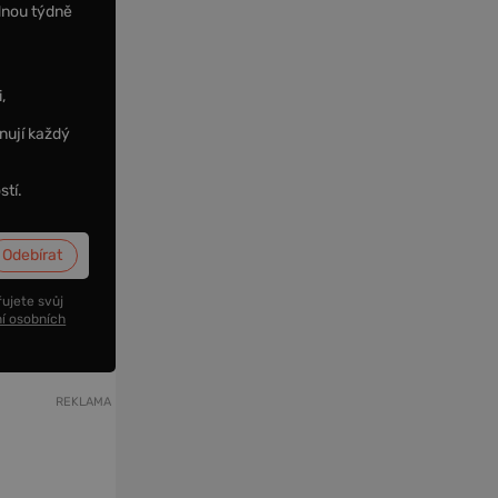
dnou týdně
,
nují každý
stí.
ujete svůj
í osobních
REKLAMA