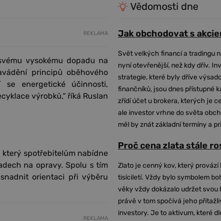
Vědomosti dne
Jak obchodovat s akcie
REKLAMA
Svět velkých financí a tradingu 
i svému vysokému dopadu na
nyní otevřenější, než kdy dřív. In
zavádění principů oběhového
strategie, které byly dříve výsa
í se energetické účinnosti,
finančníků, jsou dnes přístupné 
ecyklace výrobků,“ říká Ruslan
zřídí účet u brokera, kterých je c
ale investor vrhne do světa obch
měl by znát základní termíny a pr
Proč cena zlata stále r
, který spotřebitelům nabídne
adech na opravy. Spolu s tím
Zlato je cenný kov, který provází 
snadnit orientaci při výběru
tisíciletí. Vždy bylo symbolem bo
věky vždy dokázalo udržet svou 
právě v tom spočívá jeho přitažli
investory. Je to aktivum, které 
REKLAMA