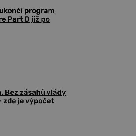
 ukončí program
 Part D již po
a. Bez zásahů vlády
 zde je výpočet