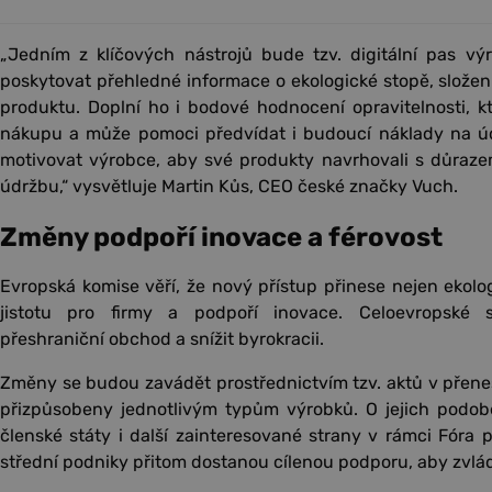
„Jedním z klíčových nástrojů bude tzv. digitální pas vý
poskytovat přehledné informace o ekologické stopě, složení
produktu. Doplní ho i bodové hodnocení opravitelnosti, k
nákupu a může pomoci předvídat i budoucí náklady na ú
motivovat výrobce, aby své produkty navrhovali s důrazem
údržbu,“ vysvětluje Martin Kůs, CEO české značky Vuch.
Změny podpoří inovace a férovost
Evropská komise věří, že nový přístup přinese nejen ekolog
jistotu pro firmy a podpoří inovace. Celoevropské s
přeshraniční obchod a snížit byrokracii.
Změny se budou zavádět prostřednictvím tzv. aktů v přen
přizpůsobeny jednotlivým typům výrobků. O jejich podob
členské státy i další zainteresované strany v rámci Fóra 
střední podniky přitom dostanou cílenou podporu, aby zvlá