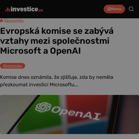
Menu
/
Ekonomika
Evropská komise se zabývá
vztahy mezi společnostmi
Microsoft a OpenAI
Ekonomika
Komise dnes oznámila, že zjišťuje, zda by neměla
přezkoumat investici Microsoftu...