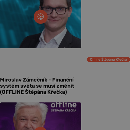
Offline Štěpána Křečka
Miroslav Zámečník - Finanční
systém světa se musí změnit
(OFFLINE Štěpána Křečka)