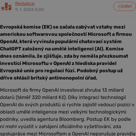
Redakce
Sdílet
9. 1. 2024 0:00
Evropská komise (EK) se začala zabývat vztahy mezi
americkou softwarovou společností Microsoft a firmou
OpenAI, která vyvinula populární chatovací systém
ChatGPT založený na umělé inteligenci (AI). Komise
dnes oznámila, že zjišťuje, zda by neměla přezkoumat
investici Microsoftu v OpenAI z hlediska pravidel
Evropské unie pro regulaci fúzí. Podobný postup už
dříve ohlásil britský antimonopolní úřad.
Microsoft do firmy OpenAI investoval zhruba 13 miliard
dolarů (téměř 320 miliard Kč). Díky integraci technologií
OpenAI do svých produktů si rychle zajistil vedoucí pozici v
oblasti umělé inteligence mezi velkými technologickými
podniky, uvedla agentura Bloomberg. Postup EK by podle
ní mohl vyústit v zahájení oficiálního vyšetřování, zda
spolupráce mezi Microsoftem a OpenAI neporušuje pravidla