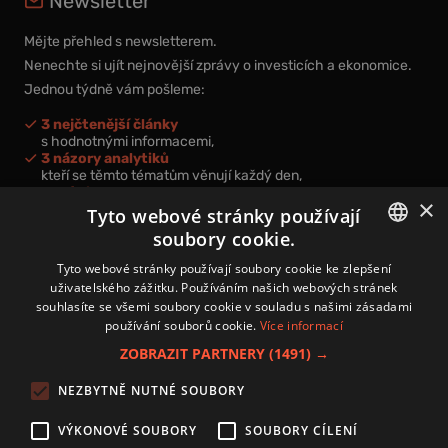
Newsletter
Mějte přehled s newsletterem.
Nenechte si ujít nejnovější zprávy o investicích a ekonomice.
Jednou týdně vám pošleme:
3 nejčtenější články
s hodnotnými informacemi,
3 názory analytiků
kteří se těmto tématům věnují každý den,
nová videa a podcasty
×
k prohloubení vašich znalostí.
Tyto webové stránky používají
soubory cookie.
CZECH
Tyto webové stránky používají soubory cookie ke zlepšení
uživatelského zážitku. Používáním našich webových stránek
CZ
souhlasíte se všemi soubory cookie v souladu s našimi zásadami
Přihlášením k newsletteru vyjadřujete svůj souhlas s
podmínkami
používání souborů cookie.
Více informací
zpracování osobních údajů
.
ZOBRAZIT PARTNERY
(1491) →
Kontakt
NEZBYTNĚ NUTNÉ SOUBORY
Zásady používání souborů cookies
Zpracování osobních údajů
VÝKONOVÉ SOUBORY
SOUBORY CÍLENÍ
Autoři