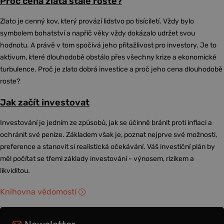
Proč cena zlata stále roste?
Zlato je cenný kov, který provází lidstvo po tisíciletí. Vždy bylo
symbolem bohatství a napříč věky vždy dokázalo udržet svou
hodnotu. A právě v tom spočívá jeho přitažlivost pro investory. Je to
aktivum, které dlouhodobě obstálo přes všechny krize a ekonomické
turbulence. Proč je zlato dobrá investice a proč jeho cena dlouhodobě
roste?
Jak začít investovat
Investování je jedním ze způsobů, jak se účinně bránit proti inflaci a
ochránit své peníze. Základem však je, poznat nejprve své možnosti,
preference a stanovit si realistická očekávání. Váš investiční plán by
měl počítat se třemi základy investování - výnosem, rizikem a
likviditou.
Knihovna vědomostí