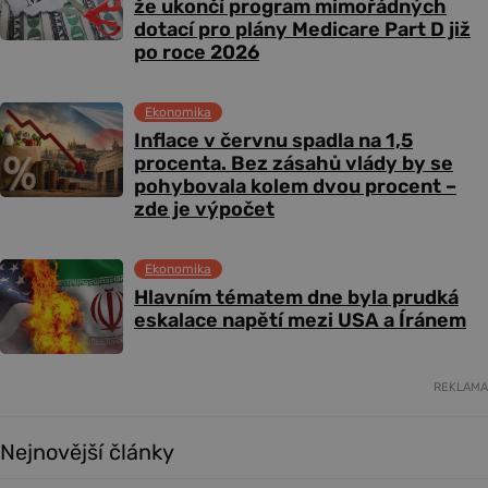
že ukončí program mimořádných
dotací pro plány Medicare Part D již
po roce 2026
Ekonomika
Inflace v červnu spadla na 1,5
procenta. Bez zásahů vlády by se
pohybovala kolem dvou procent –
zde je výpočet
Ekonomika
Hlavním tématem dne byla prudká
eskalace napětí mezi USA a Íránem
REKLAMA
Nejnovější články