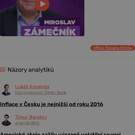
Offline Štěpána Křečka
Názory analytiků
Lukáš Kovanda
hlavní ekonom Trinity Bank
Inflace v Česku je nejnižší od roku 2016
Timur Barotov
analytik BHS
Americké akcie zažily výrazně volatilní seanci,