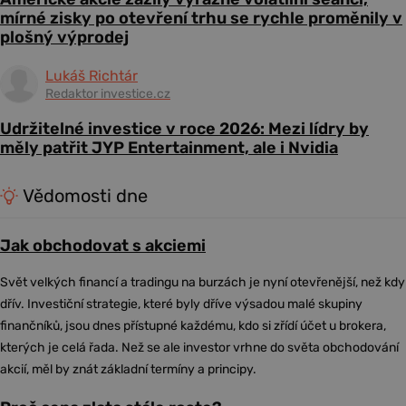
mírné zisky po otevření trhu se rychle proměnily v
plošný výprodej
Lukáš Richtár
Redaktor investice.cz
Udržitelné investice v roce 2026: Mezi lídry by
měly patřit JYP Entertainment, ale i Nvidia
Vědomosti dne
Jak obchodovat s akciemi
Svět velkých financí a tradingu na burzách je nyní otevřenější, než kdy
dřív. Investiční strategie, které byly dříve výsadou malé skupiny
finančníků, jsou dnes přístupné každému, kdo si zřídí účet u brokera,
kterých je celá řada. Než se ale investor vrhne do světa obchodování
akcií, měl by znát základní termíny a principy.