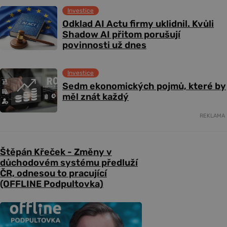
Investice
Odklad AI Actu firmy uklidnil. Kvůli
Shadow AI přitom porušují
povinnosti už dnes
Investice
Sedm ekonomických pojmů, které by
měl znát každý
REKLAMA
Štěpán Křeček - Změny v
důchodovém systému předluží
ČR, odnesou to pracující
(OFFLINE Podpultovka)