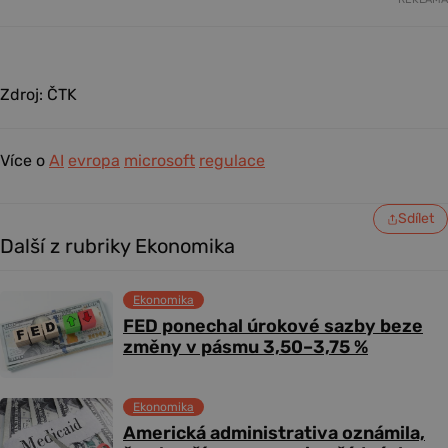
Zdroj: ČTK
Více o
AI
evropa
microsoft
regulace
Sdílet
Další z rubriky Ekonomika
Ekonomika
FED ponechal úrokové sazby beze
změny v pásmu 3,50–3,75 %
Ekonomika
Americká administrativa oznámila,