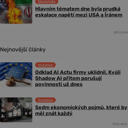
Ekonomika
Hlavním tématem dne byla prudká
eskalace napětí mezi USA a Íránem
REKLAMA
Nejnovější články
Investice
Odklad AI Actu firmy uklidnil. Kvůli
Shadow AI přitom porušují
povinnosti už dnes
Investice
Sedm ekonomických pojmů, které by
měl znát každý
REKLAMA