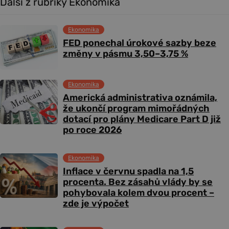
Další z rubriky Ekonomika
Ekonomika
FED ponechal úrokové sazby beze
změny v pásmu 3,50–3,75 %
Ekonomika
Americká administrativa oznámila,
že ukončí program mimořádných
dotací pro plány Medicare Part D již
po roce 2026
Ekonomika
Inflace v červnu spadla na 1,5
procenta. Bez zásahů vlády by se
pohybovala kolem dvou procent –
zde je výpočet