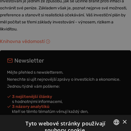
Investování je jedním ze způsobů, jak se účinně bránit proti inflaci a
ochránit své peníze. Základem však je, poznat nejprve své možnosti,
preference a stanovit si realistická očekávání. Váš investiční plán by
měl počítat se třemi základy investování - výnosem, rizikem a
likviditou.
Knihovna vědomostí
Newsletter
Mějte přehled s newsletterem.
Nenechte si ujít nejnovější zprávy o investicích a ekonomice.
Jednou týdně vám pošleme:
3 nejčtenější články
s hodnotnými informacemi,
3 názory analytiků
kteří se těmto tématům věnují každý den,
nová videa a podcasty
×
k prohloubení vašich znalostí.
Tyto webové stránky používají
soubory cookie.