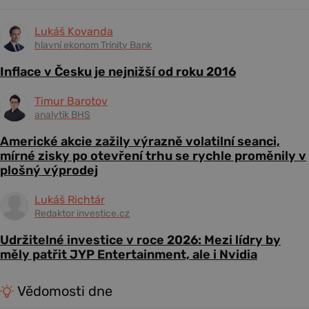
Lukáš Kovanda
hlavní ekonom Trinity Bank
Inflace v Česku je nejnižší od roku 2016
Timur Barotov
analytik BHS
Americké akcie zažily výrazně volatilní seanci,
mírné zisky po otevření trhu se rychle proměnily v
plošný výprodej
Lukáš Richtár
Redaktor investice.cz
Udržitelné investice v roce 2026: Mezi lídry by
měly patřit JYP Entertainment, ale i Nvidia
Vědomosti dne