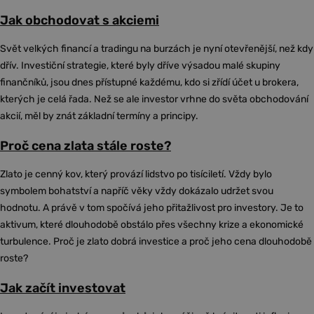
Jak obchodovat s akciemi
Svět velkých financí a tradingu na burzách je nyní otevřenější, než kdy
dřív. Investiční strategie, které byly dříve výsadou malé skupiny
finančníků, jsou dnes přístupné každému, kdo si zřídí účet u brokera,
kterých je celá řada. Než se ale investor vrhne do světa obchodování
akcií, měl by znát základní termíny a principy.
Proč cena zlata stále roste?
Zlato je cenný kov, který provází lidstvo po tisíciletí. Vždy bylo
symbolem bohatství a napříč věky vždy dokázalo udržet svou
hodnotu. A právě v tom spočívá jeho přitažlivost pro investory. Je to
aktivum, které dlouhodobě obstálo přes všechny krize a ekonomické
turbulence. Proč je zlato dobrá investice a proč jeho cena dlouhodobě
roste?
Jak začít investovat