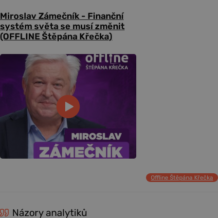
Miroslav Zámečník - Finanční
systém světa se musí změnit
(OFFLINE Štěpána Křečka)
Offline Štěpána Křečka
Názory analytiků