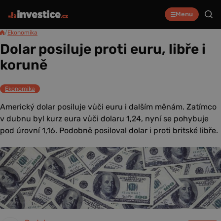
Menu
/
Ekonomika
Dolar posiluje proti euru, libře i
koruně
Ekonomika
Americký dolar posiluje vůči euru i dalším měnám. Zatímco
v dubnu byl kurz eura vůči dolaru 1,24, nyní se pohybuje
pod úrovní 1,16. Podobně posiloval dolar i proti britské libře.