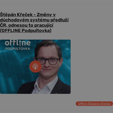
Štěpán Křeček - Změny v
důchodovém systému předluží
ČR, odnesou to pracující
(OFFLINE Podpultovka)
Offline Štěpána Křečka