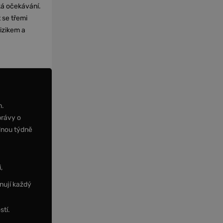
cká očekávání.
 se třemi
izikem a
m.
právy o
dnou týdně
,
nují každý
stí.