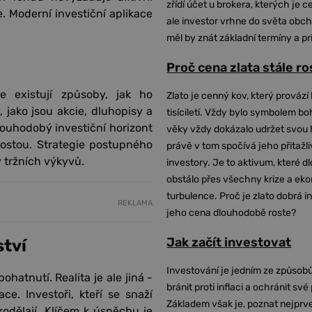
zřídí účet u brokera, kterých je c
e. Moderní investiční aplikace
ale investor vrhne do světa obch
měl by znát základní termíny a pr
Proč cena zlata stále r
e existují způsoby, jak ho
Zlato je cenný kov, který provází 
, jako jsou akcie, dluhopisy a
tisíciletí. Vždy bylo symbolem bo
louhodobý investiční horizont
věky vždy dokázalo udržet svou 
y rostou. Strategie postupného
právě v tom spočívá jeho přitažli
 tržních výkyvů.
investory. Je to aktivum, které 
obstálo přes všechny krize a ek
turbulence. Proč je zlato dobrá i
REKLAMA
jeho cena dlouhodobě roste?
Jak začít investovat
ství
Investování je jedním ze způsobů
hatnutí. Realita je ale jiná -
bránit proti inflaci a ochránit své
ce. Investoři, kteří se snaží
Základem však je, poznat nejprv
rodělají. Klíčem k úspěchu je