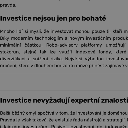
pravda.
Investice nejsou jen pro bohaté
Mnoho lidí si myslí, že investovat mohou pouze ti, kteří ma
Díky moderním technologiím a novým investičním produk
minimální částkou. Robo-advisory platformy umožňují
stokorun, stejně tak lze využít indexové fondy, které
diverzifikaci a snížení rizika. Největší výhodou investov
úročení, které v dlouhém horizontu může přinést zajímavé v
Investice nevyžadují expertní znalost
Další běžný omyl spočívá v tom, že investování je doménou
Pravda je však taková, že existuje řada nástrojů a strategií,
i laickým investorům. Pasivní investování do indexový