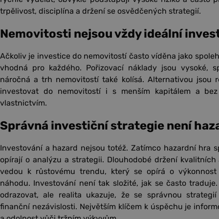
trpělivost, disciplína a držení se osvědčených strategií.
Nemovitosti nejsou vždy ideální invest
Ačkoliv je investice do nemovitostí často víděna jako spoleh
vhodná pro každého. Pořizovací náklady jsou vysoké, s
náročná a trh nemovitostí také kolísá. Alternativou jsou r
investovat do nemovitostí i s menším kapitálem a bez 
vlastnictvím.
Správná investiční strategie není haz
Investování a hazard nejsou totéž. Zatímco hazardní hra sp
opírají o analýzu a strategii. Dlouhodobé držení kvalitních a
vedou k růstovému trendu, který se opírá o výkonnost 
náhodu. Investování není tak složité, jak se často traduj
odrazovat, ale realita ukazuje, že se správnou strategií
finanční nezávislosti. Největším klíčem k úspěchu je info
a odolnost vůči tržním výkyvům.