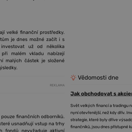
jí velké finanční prostředky.
tům je dnes možné začít i s
 investovat už od několika
 při malém vkladu nabízejí
ání malých částek je složené
ýsledky.
Vědomosti dne
REKLAMA
Jak obchodovat s akcie
i
Svět velkých financí a tradingu 
nyní otevřenější, než kdy dřív. In
 pouze finančních odborníků.
strategie, které byly dříve výsa
 které usnadňují vstup na trhy
finančníků, jsou dnes přístupné 
ch fondů nevyžaduje aktivní