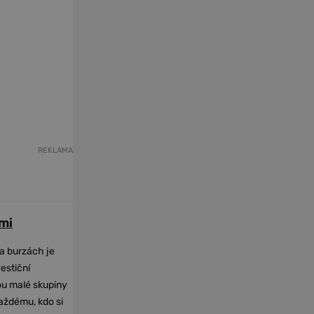
REKLAMA
mi
na burzách je
vestiční
dou malé skupiny
každému, kdo si