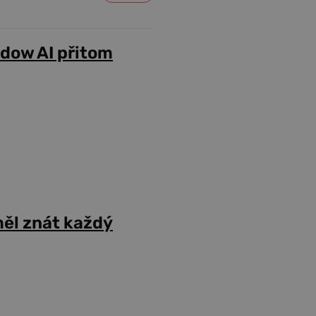
adow AI přitom
ěl znát každý