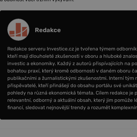
Redakce
Redakce serveru Investice.cz je tvořena týmem odborní
kteří mají dlouholeté zkušenosti v oboru a hluboké znalos
investic a ekonomiky. Každý z autorů přispívajících na por
bohatou praxí, který kromě odbornosti v daném oboru čas
publikačními a žurnalistickými zkušenostmi. Interní tým 
přispěvatelé, kteří přinášejí do obsahu portálu své uniká
pohledy na různá ekonomická témata. Cílem redakce je 
relevantní, odborný a aktuální obsah, který jim pomůže l
financí, sledovat nejnovější trendy a rozumět komplex