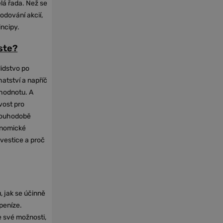
elá řada. Než se
odování akcií,
incipy.
oste?
lidstvo po
hatství a napříč
hodnotu. A
vost pro
dlouhodobě
onomické
nvestice a proč
, jak se účinně
 peníze.
e své možnosti,