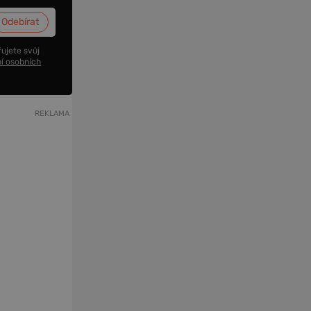
ujete svůj
í osobních
REKLAMA