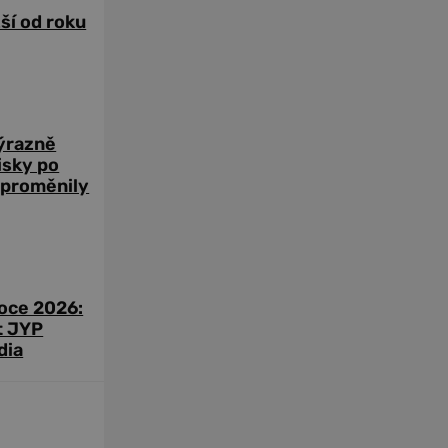
žší od roku
výrazně
zisky po
 proměnily
roce 2026:
t JYP
dia