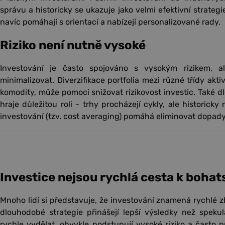
správu a historicky se ukazuje jako velmi efektivní strategi
navíc pomáhají s orientací a nabízejí personalizované rady.
Riziko není nutně vysoké
Investování je často spojováno s vysokým rizikem, al
minimalizovat. Diverzifikace portfolia mezi různé třídy aktiv
komodity, může pomoci snižovat rizikovost investic. Také d
hraje důležitou roli - trhy procházejí cykly, ale historick
investování (tzv. cost averaging) pomáhá eliminovat dopady
Investice nejsou rychlá cesta k bohat
Mnoho lidí si představuje, že investování znamená rychlé zbo
dlouhodobé strategie přinášejí lepší výsledky než spekula
rychle vydělat, obvykle podstupují vysoké riziko a často p