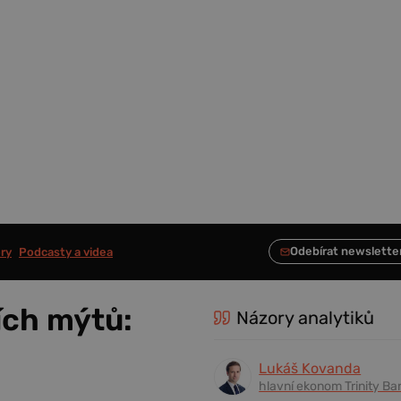
ry
Podcasty a videa
ích mýtů:
Názory analytiků
Lukáš Kovanda
hlavní ekonom Trinity Ba