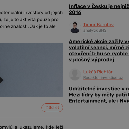
Inflace v Česku je nejni
2016
tenciální investory od jejich
, že je to aktivita pouze pro
Timur Barotov
orné znalosti. Jak je to ale
analytik BHS
Americké akcie zažily 
volatilní seanci, mírné 
otevření trhu se rychle
v plošný výprodej
Lukáš Richtár
Redaktor investice.cz
Udržitelné investice v 
Mezi lídry by měly patři
Entertainment, ale i Nvi
Sdílet
 omylů a ukazujeme, kde leží