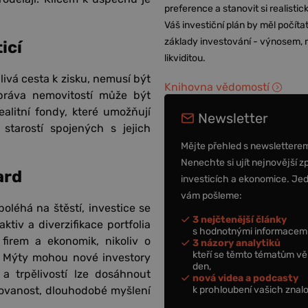
preference a stanovit si realisti
Váš investiční plán by měl počítat
základy investování - výnosem, r
icí
likviditou.
livá cesta k zisku, nemusí být
Knihovna vědomostí
práva nemovitostí může být
ealitní fondy, které umožňují
Newsletter
starostí spojených s jejich
Mějte přehled s newslettere
Nenechte si ujít nejnovější z
ard
investicích a ekonomice. Je
vám pošleme:
oléhá na štěstí, investice se
3 nejčtenější články
ktiv a diverzifikace portfolia
s hodnotnými informacemi
firem a ekonomik, nikoliv o
3 názory analytiků
kteří se těmto tématům vě
e. Mýty mohou nové investory
den,
 a trpělivostí lze dosáhnout
nová videa a podcasty
k prohloubení vašich znalo
rmovanost, dlouhodobé myšlení