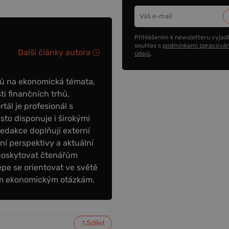
Přihlášením k newsletteru vyjadř
souhlas s
podmínkami zpracován
Další články autora
údajů
.
ků na ekonomická témata,
ti finančních trhů,
tál je profesionál s
to disponuje i širokými
redakce doplňují externí
tní perspektivy a aktuální
poskytovat čtenářům
épe se orientovat ve světě
ním ekonomickým otázkám.
Sdílet