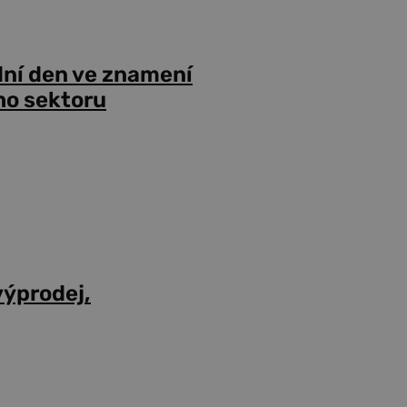
dní den ve znamení
ho sektoru
výprodej,