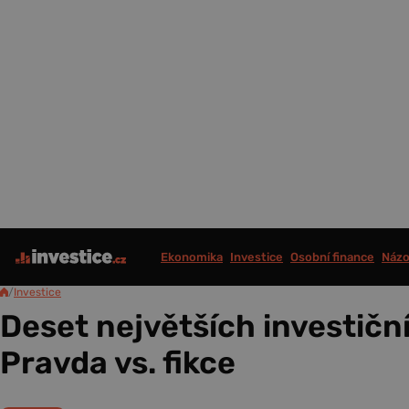
Ekonomika
Investice
Osobní finance
Názo
/
Investice
Deset největších investičn
Pravda vs. fikce