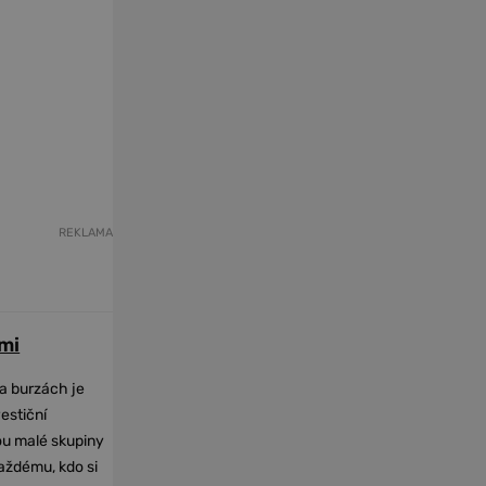
REKLAMA
mi
na burzách je
vestiční
dou malé skupiny
každému, kdo si