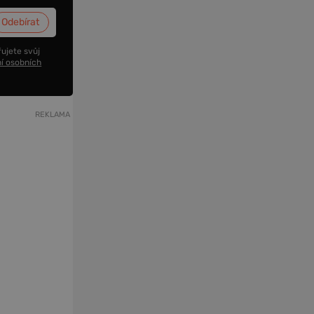
ujete svůj
í osobních
REKLAMA