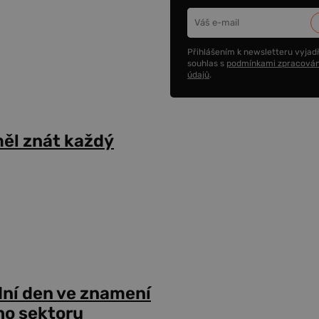
Přihlášením k newsletteru vyjadř
souhlas s
podmínkami zpracován
údajů
.
ěl znát každý
dní den ve znamení
ho sektoru