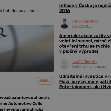
Inflace v Česku je nejni
2016
 bateriovou alianci s
Timur Barotov
analytik BHS
Americké akcie zažily 
volatilní seanci, mírné 
otevření trhu se rychle
v plošný výprodej
Lukáš Richtár
Redaktor investice.cz
Udržitelné investice v 
Sdílet
Mezi lídry by měly patři
Entertainment, ale i Nvi
vozů bateriovou alianci s
irmě Automotive Cells
ně investované zhruba