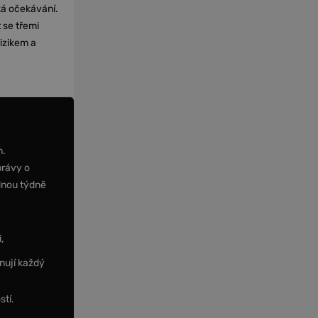
cká očekávání.
 se třemi
izikem a
m.
právy o
dnou týdně
,
nují každý
stí.