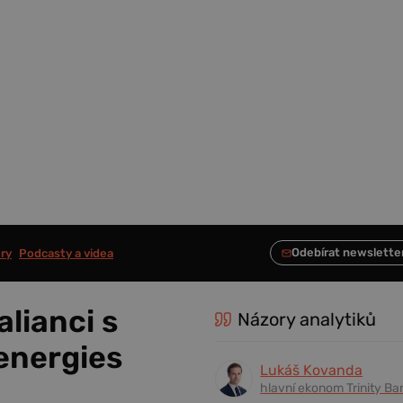
ry
Podcasty a videa
lianci s
Názory analytiků
lenergies
Lukáš Kovanda
hlavní ekonom Trinity Ba