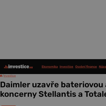
Ekonomika
Investice
Osobní finance
Názo
/
Investice
Daimler uzavře bateriovou a
koncerny Stellantis a Tota