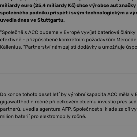
miliardy euro (25,4 miliardy Kč) chce výrobce aut znač
společného podniku přispět i svým technologickým a vý
uvedla dnes ve Stuttgartu.
"Společně s ACC budeme v Evropě vyvíjet bateriové články 
efektivně - přizpůsobené konkrétním požadavkům Mercedes-
Källenius. "Partnerství nám zajistí dodávky a umožňuje úspo
Do konce tohoto desetiletí by výrobní kapacita ACC měla v
gigawatthodin ročně při celkovém objemu investic přes sed
partnerů, uvedla agentura AFP. Společnost si klade za cíl v
milion baterií pro elektromobily ročně.