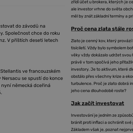
zřídí účet u brokera, kterých je c
ale investor vrhne do světa obch
měl by znát základní termíny a pr
vestovat do závodů na
Proč cena zlata stále r
ily. Společnost chce do roku
. V příštích deseti letech
Zlato je cenný kov, který provází 
tisíciletí. Vždy bylo symbolem bo
věky vždy dokázalo udržet svou 
právě v tom spočívá jeho přitažli
investory. Je to aktivum, které 
 Stellantis ve francouzském
obstálo přes všechny krize a ek
 v Nersacu se spustí do konce
turbulence. Proč je zlato dobrá i
dy nyní německá dceřiná
jeho cena dlouhodobě roste?
.
Jak začít investovat
Investování je jedním ze způsobů
bránit proti inflaci a ochránit své
Základem však je, poznat nejprv