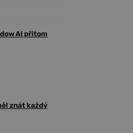
adow AI přitom
ěl znát každý