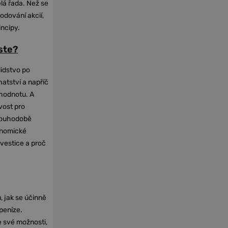
elá řada. Než se
odování akcií,
incipy.
oste?
lidstvo po
hatství a napříč
hodnotu. A
vost pro
dlouhodobě
onomické
nvestice a proč
, jak se účinně
 peníze.
e své možnosti,