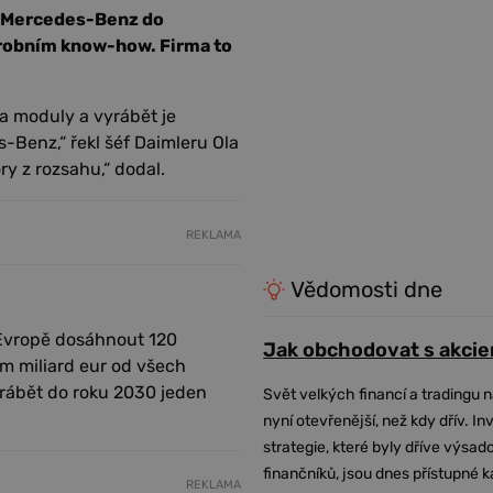
ky Mercedes-Benz do
robním know-how. Firma to
a moduly a vyrábět je
Benz,“ řekl šéf Daimleru Ola
ry z rozsahu,“ dodal.
REKLAMA
Vědomosti dne
 Evropě dosáhnout 120
Jak obchodovat s akcie
m miliard eur od všech
yrábět do roku 2030 jeden
Svět velkých financí a tradingu 
nyní otevřenější, než kdy dřív. In
strategie, které byly dříve výsa
finančníků, jsou dnes přístupné 
REKLAMA