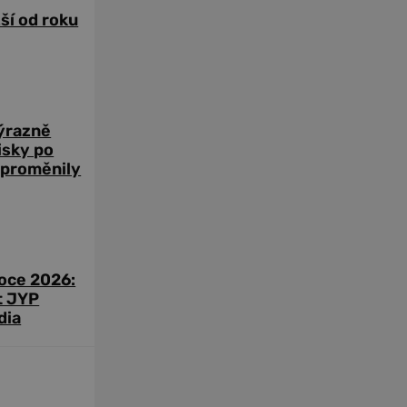
žší od roku
výrazně
zisky po
 proměnily
roce 2026:
t JYP
dia