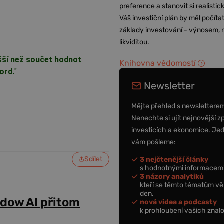
preference a stanovit si realisti
Váš investiční plán by měl počítat
základy investování - výnosem, r
likviditou.
šší než součet hodnot
Knihovna vědomostí
ord.
"
Newsletter
Mějte přehled s newslettere
Nenechte si ujít nejnovější z
investicích a ekonomice. Je
vám pošleme:
Sdílet
3 nejčtenější články
s hodnotnými informacemi
3 názory analytiků
kteří se těmto tématům vě
den,
adow AI přitom
nová videa a podcasty
k prohloubení vašich znalo