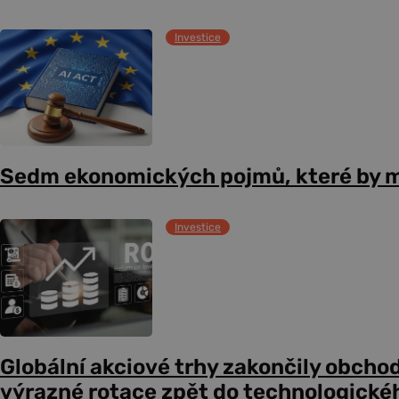
Investice
Sedm ekonomických pojmů, které by m
Investice
Globální akciové trhy zakončily obcho
výrazné rotace zpět do technologické