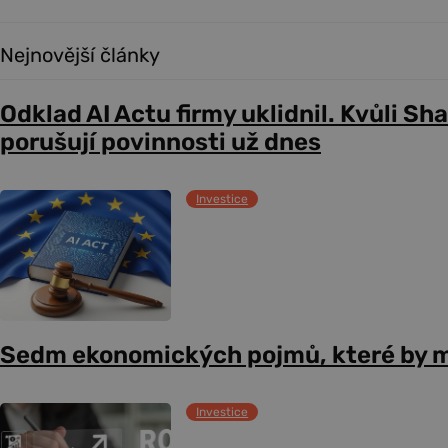
Nejnovější články
Odklad AI Actu firmy uklidnil. Kvůli Sh
porušují povinnosti už dnes
Investice
Sedm ekonomických pojmů, které by m
Investice