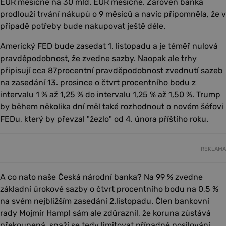
EUR měsíčně na 30 mld. EUR měsíčně. Zároveň banka
prodlouží trvání nákupů o 9 měsíců a navíc připomněla, že v
případě potřeby bude nakupovat ještě déle.
Americký FED bude zasedat 1. listopadu a je téměř nulová
pravděpodobnost, že zvedne sazby. Naopak ale trhy
připisují cca 87procentní pravděpodobnost zvednutí sazeb
na zasedání 13. prosince o čtvrt procentního bodu z
intervalu 1 % až 1,25 % do intervalu 1,25 % až 1,50 %. Trump
by během několika dní měl také rozhodnout o novém šéfovi
FEDu, který by převzal "žezlo" od 4. února příštího roku.
REKLAMA
A co nato naše Česká národní banka? Na 99 % zvedne
základní úrokové sazby o čtvrt procentního bodu na 0,5 %
na svém nejbližším zasedání 2.listopadu. Člen bankovní
rady Mojmír Hampl sám ale zdůraznil, že koruna zůstává
překoupená, snaží se tedy limitovat případné posilování