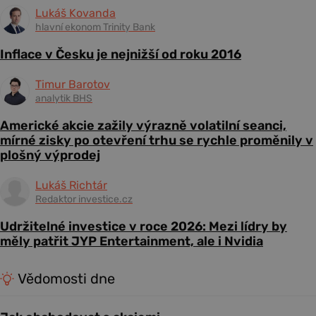
Lukáš Kovanda
hlavní ekonom Trinity Bank
Inflace v Česku je nejnižší od roku 2016
Timur Barotov
analytik BHS
Americké akcie zažily výrazně volatilní seanci,
mírné zisky po otevření trhu se rychle proměnily v
plošný výprodej
Lukáš Richtár
Redaktor investice.cz
Udržitelné investice v roce 2026: Mezi lídry by
měly patřit JYP Entertainment, ale i Nvidia
Vědomosti dne