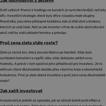
Jak obchodovat s akciemi
Svět velkých financí a tradingu na burzách je nyní otevřenější, než kdy
dřív. Investiční strategie, které byly dříve výsadou malé skupiny
finančníků, jsou dnes přístupné každému, kdo si zřídí účet u brokera,
kterých je celá řada. Než se ale investor vrhne do světa obchodování
akcií, měl by znát základní termíny a principy.
Proč cena zlata stále roste?
Zlato je cenný kov, který provází lidstvo po tisíciletí. Vždy bylo
symbolem bohatství a napříč věky vždy dokázalo udržet svou
hodnotu. A právě v tom spočívá jeho přitažlivost pro investory. Je to
aktivum, které dlouhodobě obstálo přes všechny krize a ekonomické
turbulence. Proč je zlato dobrá investice a proč jeho cena dlouhodobě
roste?
Jak začít investovat
Investování je jedním ze způsobů, jak se účinně bránit proti inflaci a