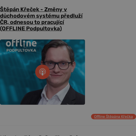
Štěpán Křeček - Změny v
důchodovém systému předluží
ČR, odnesou to pracující
(OFFLINE Podpultovka)
Offline Štěpána Křečka