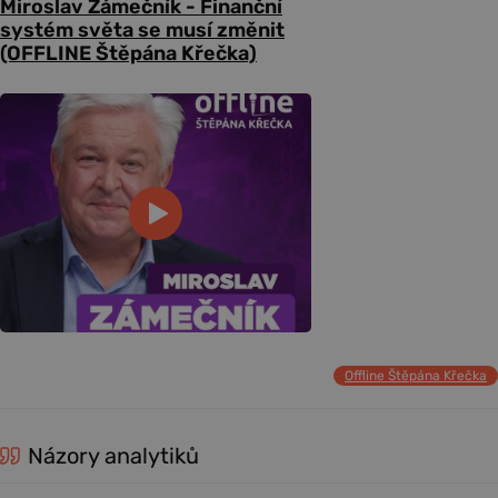
Miroslav Zámečník - Finanční
systém světa se musí změnit
(OFFLINE Štěpána Křečka)
Offline Štěpána Křečka
Názory analytiků