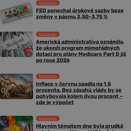
Ekonomika
FED ponechal úrokové sazby beze
změny v pásmu 3,50–3,75 %
Ekonomika
Americká administrativa oznámila,
že ukončí program mimořádných
dotací pro plány Medicare Part D již
po roce 2026
Ekonomika
Inflace v červnu spadla na 1,5
procenta. Bez zásahů vlády by se
pohybovala kolem dvou procent –
zde je výpočet
Ekonomika
Hlavním tématem dne byla prudká