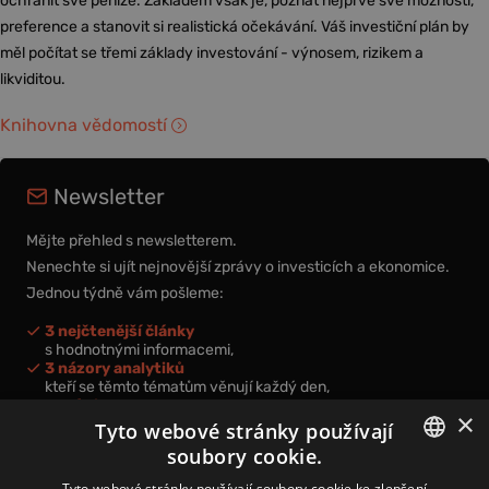
ochránit své peníze. Základem však je, poznat nejprve své možnosti,
preference a stanovit si realistická očekávání. Váš investiční plán by
měl počítat se třemi základy investování - výnosem, rizikem a
likviditou.
Knihovna vědomostí
Newsletter
Mějte přehled s newsletterem.
Nenechte si ujít nejnovější zprávy o investicích a ekonomice.
Jednou týdně vám pošleme:
3 nejčtenější články
s hodnotnými informacemi,
3 názory analytiků
kteří se těmto tématům věnují každý den,
nová videa a podcasty
×
k prohloubení vašich znalostí.
Tyto webové stránky používají
soubory cookie.
CZECH
Tyto webové stránky používají soubory cookie ke zlepšení