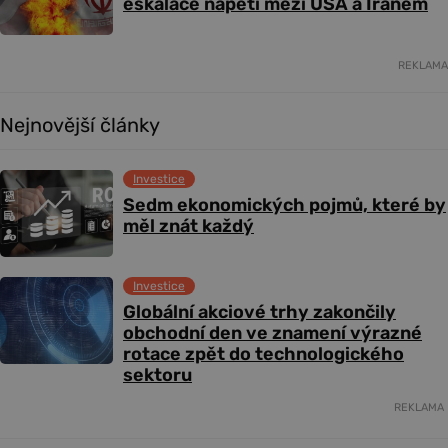
eskalace napětí mezi USA a Íránem
REKLAMA
Nejnovější články
Investice
Sedm ekonomických pojmů, které by
měl znát každý
Investice
Globální akciové trhy zakončily
obchodní den ve znamení výrazné
rotace zpět do technologického
sektoru
REKLAMA