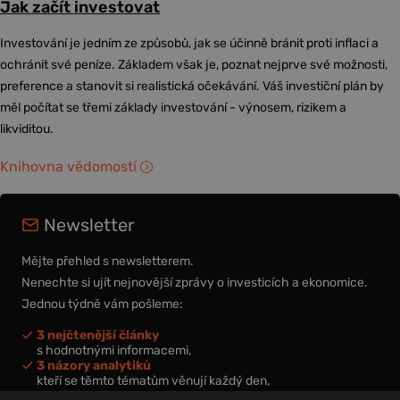
Jak začít investovat
Investování je jedním ze způsobů, jak se účinně bránit proti inflaci a
ochránit své peníze. Základem však je, poznat nejprve své možnosti,
preference a stanovit si realistická očekávání. Váš investiční plán by
měl počítat se třemi základy investování - výnosem, rizikem a
likviditou.
Knihovna vědomostí
Newsletter
Mějte přehled s newsletterem.
Nenechte si ujít nejnovější zprávy o investicích a ekonomice.
Jednou týdně vám pošleme:
3 nejčtenější články
s hodnotnými informacemi,
3 názory analytiků
kteří se těmto tématům věnují každý den,
nová videa a podcasty