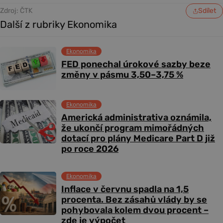
Zdroj: ČTK
Sdílet
Další z rubriky Ekonomika
Ekonomika
FED ponechal úrokové sazby beze
změny v pásmu 3,50–3,75 %
Ekonomika
Americká administrativa oznámila,
že ukončí program mimořádných
dotací pro plány Medicare Part D již
po roce 2026
Ekonomika
Inflace v červnu spadla na 1,5
procenta. Bez zásahů vlády by se
pohybovala kolem dvou procent –
zde je výpočet