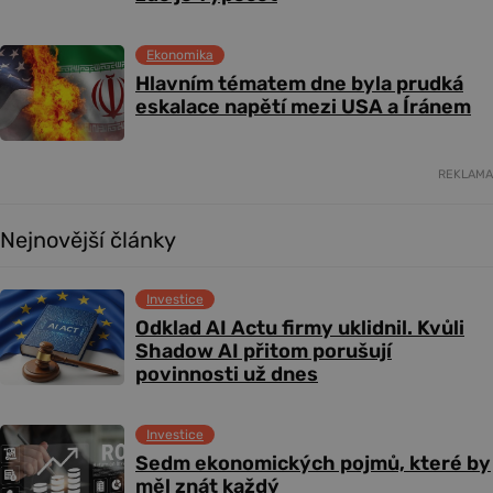
Ekonomika
Hlavním tématem dne byla prudká
eskalace napětí mezi USA a Íránem
REKLAMA
Nejnovější články
Investice
Odklad AI Actu firmy uklidnil. Kvůli
Shadow AI přitom porušují
povinnosti už dnes
Investice
Sedm ekonomických pojmů, které by
měl znát každý