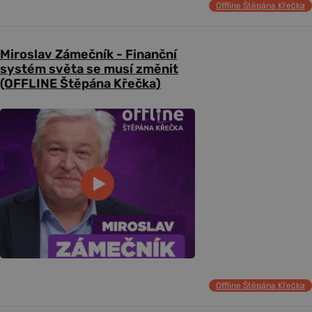
Offline Štěpána Křečka
Miroslav Zámečník - Finanční
systém světa se musí změnit
(OFFLINE Štěpána Křečka)
Offline Štěpána Křečka