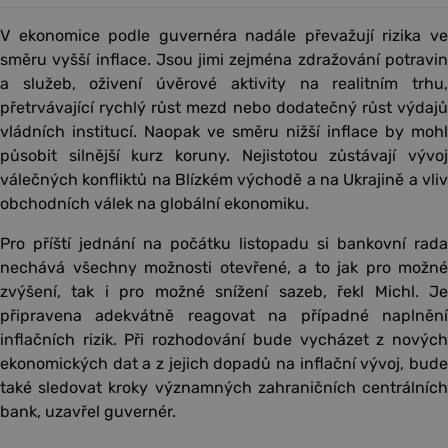
V ekonomice podle guvernéra nadále převažují rizika ve
směru vyšší inflace. Jsou jimi zejména zdražování potravin
a služeb, oživení úvěrové aktivity na realitním trhu,
přetrvávající rychlý růst mezd nebo dodatečný růst výdajů
vládních institucí. Naopak ve směru nižší inflace by mohl
působit silnější kurz koruny. Nejistotou zůstávají vývoj
válečných konfliktů na Blízkém východě a na Ukrajině a vliv
obchodních válek na globální ekonomiku.
Pro příští jednání na počátku listopadu si bankovní rada
nechává všechny možnosti otevřené, a to jak pro možné
zvýšení, tak i pro možné snížení sazeb, řekl Michl. Je
připravena adekvátně reagovat na případné naplnění
inflačních rizik. Při rozhodování bude vycházet z nových
ekonomických dat a z jejich dopadů na inflační vývoj, bude
také sledovat kroky významných zahraničních centrálních
bank, uzavřel guvernér.