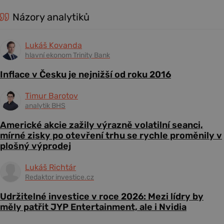
Názory analytiků
Lukáš Kovanda
hlavní ekonom Trinity Bank
Inflace v Česku je nejnižší od roku 2016
Timur Barotov
analytik BHS
Americké akcie zažily výrazně volatilní seanci,
mírné zisky po otevření trhu se rychle proměnily v
plošný výprodej
Lukáš Richtár
Redaktor investice.cz
Udržitelné investice v roce 2026: Mezi lídry by
měly patřit JYP Entertainment, ale i Nvidia