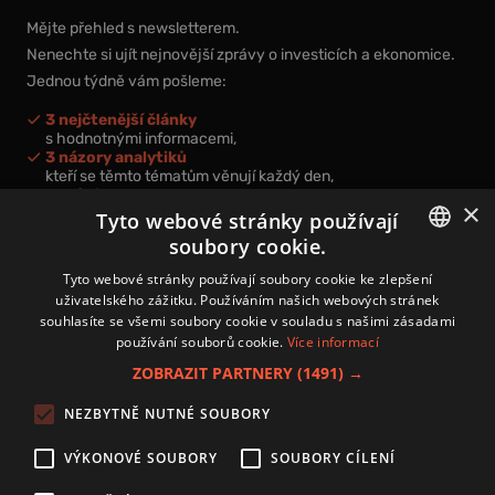
Mějte přehled s newsletterem.
Nenechte si ujít nejnovější zprávy o investicích a ekonomice.
Jednou týdně vám pošleme:
3 nejčtenější články
s hodnotnými informacemi,
3 názory analytiků
kteří se těmto tématům věnují každý den,
nová videa a podcasty
×
k prohloubení vašich znalostí.
Tyto webové stránky používají
soubory cookie.
CZECH
Tyto webové stránky používají soubory cookie ke zlepšení
uživatelského zážitku. Používáním našich webových stránek
CZ
souhlasíte se všemi soubory cookie v souladu s našimi zásadami
Přihlášením k newsletteru vyjadřujete svůj souhlas s
podmínkami
používání souborů cookie.
Více informací
zpracování osobních údajů
.
ZOBRAZIT PARTNERY
(1491) →
Kontakt
NEZBYTNĚ NUTNÉ SOUBORY
Zásady používání souborů cookies
Zpracování osobních údajů
VÝKONOVÉ SOUBORY
SOUBORY CÍLENÍ
Autoři
Nastavení cookies