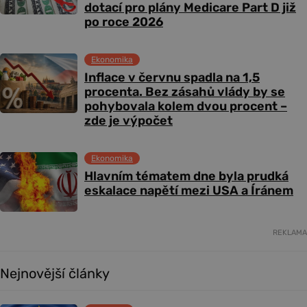
dotací pro plány Medicare Part D již
po roce 2026
Ekonomika
Inflace v červnu spadla na 1,5
procenta. Bez zásahů vlády by se
pohybovala kolem dvou procent –
zde je výpočet
Ekonomika
Hlavním tématem dne byla prudká
eskalace napětí mezi USA a Íránem
REKLAMA
Nejnovější články