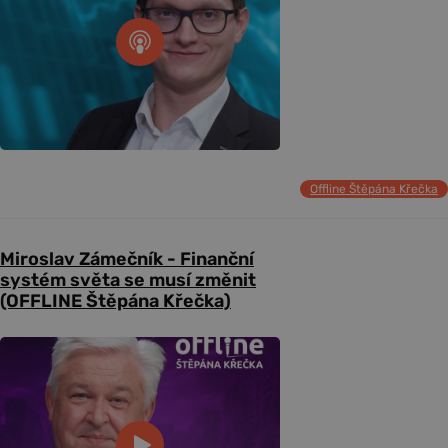
Offline Štěpána Křečka
Miroslav Zámečník - Finanční
systém světa se musí změnit
(OFFLINE Štěpána Křečka)