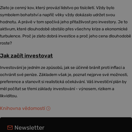
Zlato je cenný kov, který provází lidstvo po tisíciletí. Vždy bylo
symbolem bohatství a napříč věky vždy dokázalo udržet svou
hodnotu. A právě v tom spočívá jeho přitažlivost pro investory. Je to
aktivum, které dlouhodobě obstálo přes všechny krize a ekonomické
turbulence. Proč je zlato dobrá investice a proč jeho cena dlouhodobě
roste?
Jak začít investovat
Investování je jedním ze způsobů, jak se účinně bránit proti inflaci a
ochránit své peníze. Základem však je, poznat nejprve své možnosti,
preference a stanovit si realistická očekávání. Váš investiční plán by
měl počítat se třemi základy investování - výnosem, rizikem a
likviditou.
Knihovna vědomostí
Newsletter