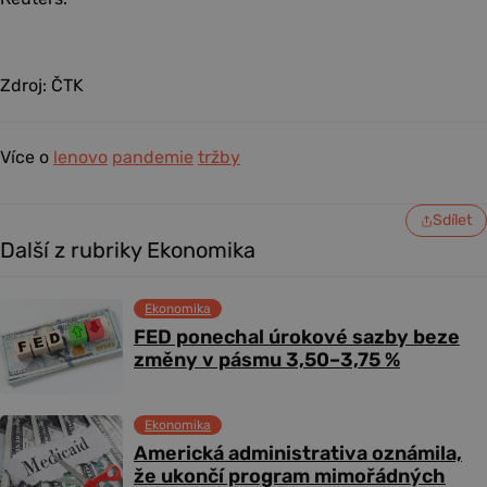
Zdroj: ČTK
Více o
lenovo
pandemie
tržby
Sdílet
Další z rubriky Ekonomika
Ekonomika
FED ponechal úrokové sazby beze
změny v pásmu 3,50–3,75 %
Ekonomika
Americká administrativa oznámila,
že ukončí program mimořádných