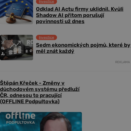
Investice
Odklad AI Actu firmy uklidnil. Kvůli
Shadow AI přitom porušují
povinnosti už dnes
Investice
Sedm ekonomických pojmů, které by
měl znát každý
REKLAMA
Štěpán Křeček - Změny v
důchodovém systému předluží
ČR, odnesou to pracující
(OFFLINE Podpultovka)