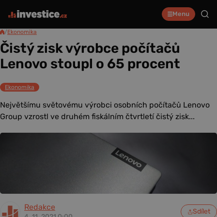
Menu
/
Ekonomika
Čistý zisk výrobce počítačů
Lenovo stoupl o 65 procent
Ekonomika
Největšímu světovému výrobci osobních počítačů Lenovo
Group vzrostl ve druhém fiskálním čtvrtletí čistý zisk...
Redakce
Sdílet
4. 11. 2021 0:00