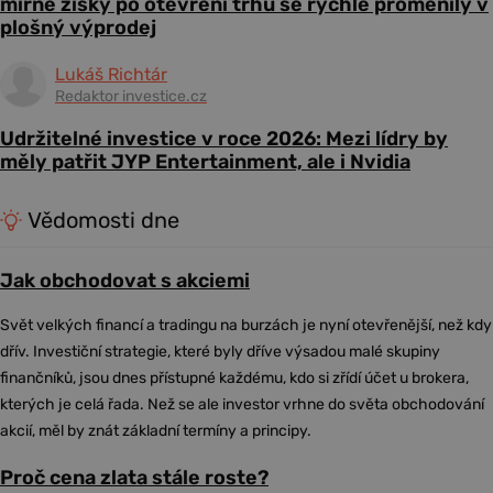
mírné zisky po otevření trhu se rychle proměnily v
plošný výprodej
Lukáš Richtár
Redaktor investice.cz
Udržitelné investice v roce 2026: Mezi lídry by
měly patřit JYP Entertainment, ale i Nvidia
Vědomosti dne
Jak obchodovat s akciemi
Svět velkých financí a tradingu na burzách je nyní otevřenější, než kdy
dřív. Investiční strategie, které byly dříve výsadou malé skupiny
finančníků, jsou dnes přístupné každému, kdo si zřídí účet u brokera,
kterých je celá řada. Než se ale investor vrhne do světa obchodování
akcií, měl by znát základní termíny a principy.
Proč cena zlata stále roste?