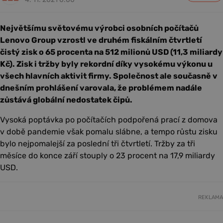
Největšímu světovému výrobci osobních počítačů
Lenovo Group vzrostl ve druhém fiskálním čtvrtletí
čistý zisk o 65 procenta na 512 milionů USD (11,3 miliardy
Kč). Zisk i tržby byly rekordní díky vysokému výkonu u
všech hlavních aktivit firmy. Společnost ale současně v
dnešním prohlášení varovala, že problémem nadále
zůstává globální nedostatek čipů.
Vysoká poptávka po počítačích podpořená prací z domova
v době pandemie však pomalu slábne, a tempo růstu zisku
bylo nejpomalejší za poslední tři čtvrtletí. Tržby za tři
měsíce do konce září stouply o 23 procent na 17,9 miliardy
USD.
REKLAMA