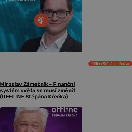
Offline Štěpána Křečka
Miroslav Zámečník - Finanční
systém světa se musí změnit
(OFFLINE Štěpána Křečka)