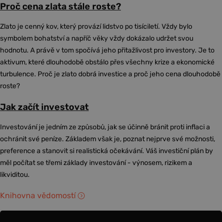
Proč cena zlata stále roste?
Zlato je cenný kov, který provází lidstvo po tisíciletí. Vždy bylo
symbolem bohatství a napříč věky vždy dokázalo udržet svou
hodnotu. A právě v tom spočívá jeho přitažlivost pro investory. Je to
aktivum, které dlouhodobě obstálo přes všechny krize a ekonomické
turbulence. Proč je zlato dobrá investice a proč jeho cena dlouhodobě
roste?
Jak začít investovat
Investování je jedním ze způsobů, jak se účinně bránit proti inflaci a
ochránit své peníze. Základem však je, poznat nejprve své možnosti,
preference a stanovit si realistická očekávání. Váš investiční plán by
měl počítat se třemi základy investování - výnosem, rizikem a
likviditou.
Knihovna vědomostí