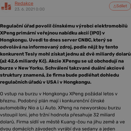
Redakce
Sdílet
23. 6. 2021 0:00
Regulační úřad povolil čínskému výrobci elektromobilů
XPeng primární veřejnou nabídku akcií (IPO) v
Hongkongu. Uvedl to dnes server CNBC, který se
odvolává na informovaný zdroj, podle nějž by tento
konkurent Tesly mohl získat jednu až dvě miliardy dolarů
(až 42,6 miliardy Kč). Akcie XPengu se už obchodují na
burze v New Yorku. Schválení takzvané duální akciové
struktury znamená, že firma bude podléhat dohledu
regulačních úřadů v USA i v Hongkongu.
O vstup na burzu v Hongkongu XPeng požádal letos v
březnu. Podobný plán mají i konkurenční čínské
automobilky Nio a Li Auto. XPeng na newyorskou burzu
vstoupil loni, jeho tržní hodnota přesahuje 32 miliard
dolarů. Firma sídlí ve městě Kuang-čou na jihu země a ve
dvou domácích závodech vyrábí dva sedany a jeden