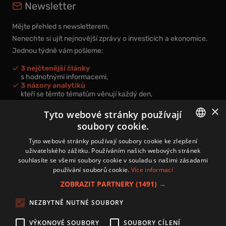
Newsletter
Mějte přehled s newsletterem.
Nenechte si ujít nejnovější zprávy o investicích a ekonomice.
Jednou týdně vám pošleme:
3 nejčtenější články
s hodnotnými informacemi,
3 názory analytiků
kteří se těmto tématům věnují každý den,
nová videa a podcasty
×
k prohloubení vašich znalostí.
Tyto webové stránky používají
soubory cookie.
CZECH
Tyto webové stránky používají soubory cookie ke zlepšení
uživatelského zážitku. Používáním našich webových stránek
CZ
souhlasíte se všemi soubory cookie v souladu s našimi zásadami
Přihlášením k newsletteru vyjadřujete svůj souhlas s
podmínkami
používání souborů cookie.
Více informací
zpracování osobních údajů
.
ZOBRAZIT PARTNERY
(1491) →
Kontakt
NEZBYTNĚ NUTNÉ SOUBORY
Zásady používání souborů cookies
Zpracování osobních údajů
VÝKONOVÉ SOUBORY
SOUBORY CÍLENÍ