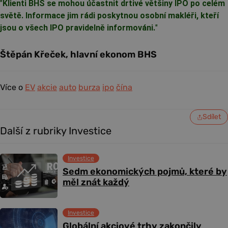
"
Klienti BHS se mohou účastnit drtivé většiny IPO po celém
světě. Informace jim rádi poskytnou osobní makléři, kteří
jsou o všech IPO pravidelně informováni.
"
Štěpán Křeček, hlavní ekonom BHS
Více o
EV
akcie
auto
burza
ipo
čína
Sdílet
Další z rubriky Investice
Investice
Sedm ekonomických pojmů, které by
měl znát každý
Investice
Globální akciové trhy zakončily