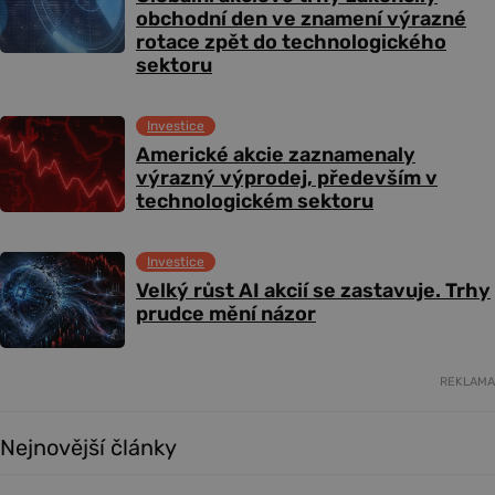
obchodní den ve znamení výrazné
rotace zpět do technologického
sektoru
Investice
Americké akcie zaznamenaly
výrazný výprodej, především v
technologickém sektoru
Investice
Velký růst AI akcií se zastavuje. Trhy
prudce mění názor
REKLAMA
Nejnovější články