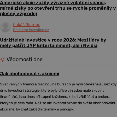
Americké akcie zažily výrazně volatilní seanci,
mírné zisky po otevření trhu se rychle proměnily v
plošný výprodej
Lukáš Richtár
Redaktor investice.cz
Udržitelné investice v roce 2026: Mezi lídry by
měly patřit JYP Entertainment, ale i Nvidia
Vědomosti dne
Jak obchodovat s akciemi
Svět velkých financí a tradingu na burzách je nyní otevřenější, než kdy
dřív. Investiční strategie, které byly dříve výsadou malé skupiny
finančníků, jsou dnes přístupné každému, kdo si zřídí účet u brokera,
kterých je celá řada. Než se ale investor vrhne do světa obchodování
akcií, měl by znát základní termíny a principy.