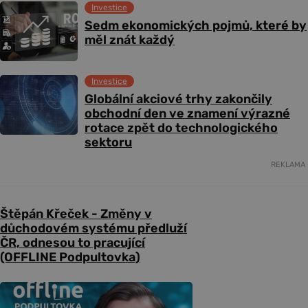
Investice
Sedm ekonomických pojmů, které by
měl znát každý
Investice
Globální akciové trhy zakončily
obchodní den ve znamení výrazné
rotace zpět do technologického
sektoru
REKLAMA
Štěpán Křeček - Změny v
důchodovém systému předluží
ČR, odnesou to pracující
(OFFLINE Podpultovka)