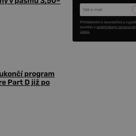
ny v pásmu 3,50–
Přihlášením k newsletteru vyjadř
souhlas s
podmínkami zpracován
údajů
.
 ukončí program
 Part D již po