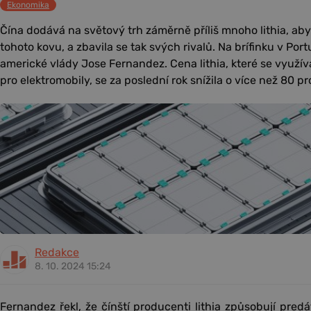
Ekonomika
Čína dodává na světový trh záměrně příliš mnoho lithia, ab
tohoto kovu, a zbavila se tak svých rivalů. Na brífinku v Portu
americké vlády Jose Fernandez. Cena lithia, které se využívá
pro elektromobily, se za poslední rok snížila o více než 80 pr
Redakce
8. 10. 2024 15:24
Fernandez řekl, že čínští producenti lithia způsobují pred