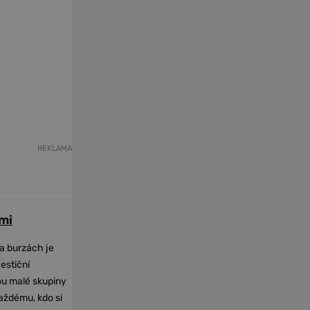
REKLAMA
mi
na burzách je
vestiční
dou malé skupiny
každému, kdo si