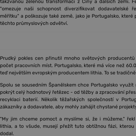
takzvanou zelenou transformaci z Číny a dalších zemí. F
"omezuje naši schopnost diverzifikovat dodavatelské ř
měřítku" a poškozuje také země, jako je Portugalsko, které 
těchto průmyslových odvětví.
Prudký pokles cen přinutil mnoho světových producentů l
počet pracovních míst. Portugalsko, které má více než 60.
teď největším evropským producentem lithia. To se tradičně
Spolu se sousedním Španělskem chce Portugalsko využít mís
pokrýt celý hodnotový řetězec - od těžby a zpracování přes 
recyklaci baterií. Několik těžařských společností v Portu
zákazníky a dodavatele, aby mohly zahájit chystané projekt
"My jim chceme pomoct a myslíme si, že i můžeme," řekl
lithia, a to všude, musejí přežít tuto obtížnou fázi, ktero
dodal.