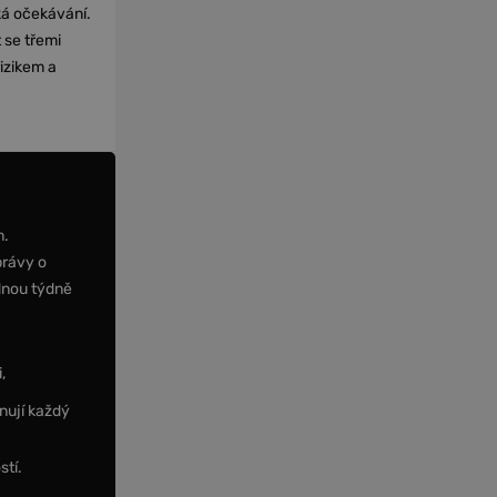
cká očekávání.
 se třemi
izikem a
m.
právy o
dnou týdně
,
nují každý
stí.