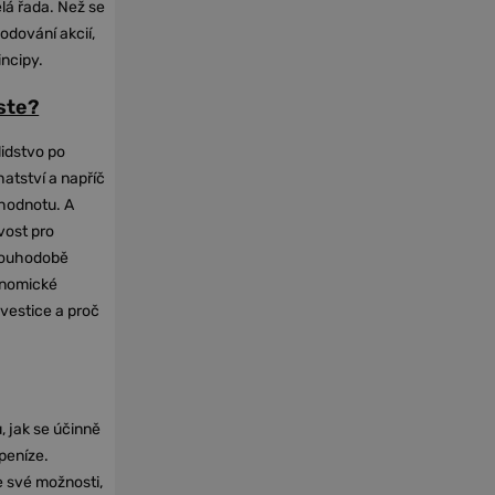
elá řada. Než se
odování akcií,
incipy.
oste?
lidstvo po
hatství a napříč
hodnotu. A
vost pro
dlouhodobě
onomické
nvestice a proč
, jak se účinně
 peníze.
e své možnosti,