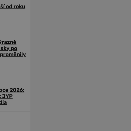
žší od roku
výrazně
zisky po
 proměnily
roce 2026:
t JYP
dia