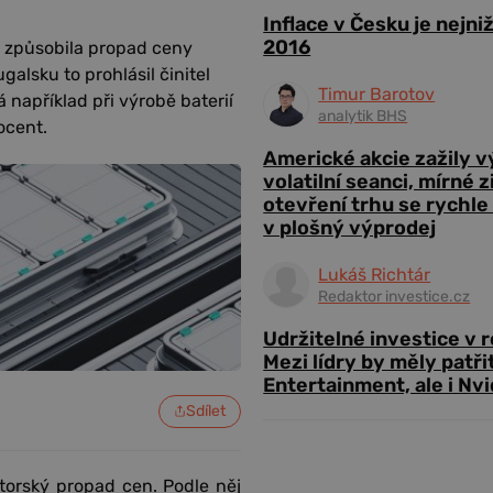
Inflace v Česku je nejni
2016
y způsobila propad ceny
galsku to prohlásil činitel
Timur Barotov
 například při výrobě baterií
analytik BHS
ocent.
Americké akcie zažily 
volatilní seanci, mírné 
otevření trhu se rychle
v plošný výprodej
Lukáš Richtár
Redaktor investice.cz
Udržitelné investice v 
Mezi lídry by měly patři
Entertainment, ale i Nvi
Sdílet
átorský propad cen. Podle něj