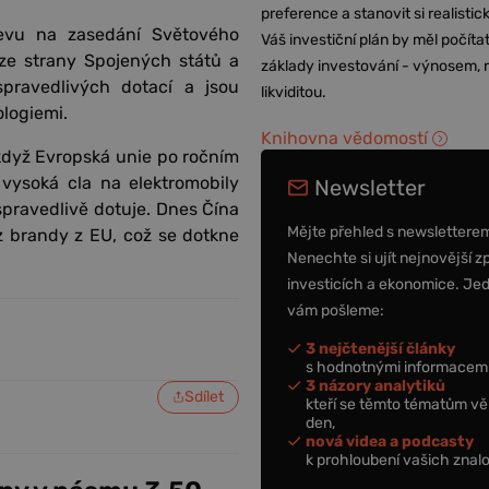
preference a stanovit si realisti
jevu na zasedání Světového
Váš investiční plán by měl počítat
ze strany Spojených států a
základy investování - výnosem, r
pravedlivých dotací a jsou
likviditou.
ologiemi.
Knihovna vědomostí
když Evropská unie po ročním
vysoká cla na elektromobily
Newsletter
spravedlivě dotuje. Dnes Čína
Mějte přehled s newslettere
 brandy z EU, což se dotkne
Nenechte si ujít nejnovější z
investicích a ekonomice. Je
vám pošleme:
3 nejčtenější články
s hodnotnými informacemi
3 názory analytiků
Sdílet
kteří se těmto tématům vě
den,
nová videa a podcasty
k prohloubení vašich znalo