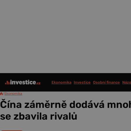
Ekonomika
Investice
Osobní finance
Názo
/
Ekonomika
Čína záměrně dodává mnoho
se zbavila rivalů