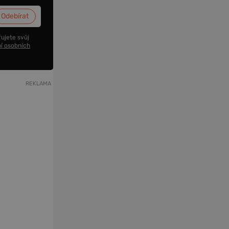
ujete svůj
í osobních
REKLAMA