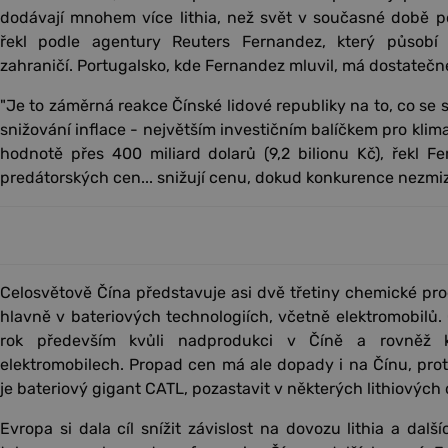
dodávají mnohem více lithia, než svět v současné době pot
řekl podle agentury Reuters Fernandez, který působí
zahraničí. Portugalsko, kde Fernandez mluvil, má dostatečné
"Je to záměrná reakce Čínské lidové republiky na to, co se
snižování inflace - největším investičním balíčkem pro klima
hodnotě přes 400 miliard dolarů (9,2 bilionu Kč), řekl Fe
predátorských cen... snižují cenu, dokud konkurence nezmizí.
Celosvětově Čína představuje asi dvě třetiny chemické prod
hlavně v bateriových technologiích, včetně elektromobilů. C
rok především kvůli nadprodukci v Číně a rovněž k
elektromobilech. Propad cen má ale dopady i na Čínu, proto
je bateriový gigant CATL, pozastavit v některých lithiových
Evropa si dala cíl snížit závislost na dovozu lithia a dal