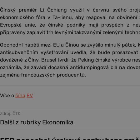
Čínský premiér Li Čchiang využil v červnu svého pro
ekonomického fóra v Ta-lienu, aby reagoval na obvinění 
Evropské unie, že čínské podniky mají prospěch z nes
připraveny zaplavit trh levnými takzvanými zelenými techn
Obchodní napětí mezi EU a Čínou se zvýšilo minulý pátek, 
antisubvenčním vyšetřování uvedla, že bude prosazovat 
dovážené z Číny. Brusel tvrdí, že Peking čínské výrobce ne
oznámila, že zavádí dočasná antidumpingová cla na dovoz
zejména francouzských producentů.
Více o
čína
EV
Zdroj: ČTK
Další z rubriky Ekonomika