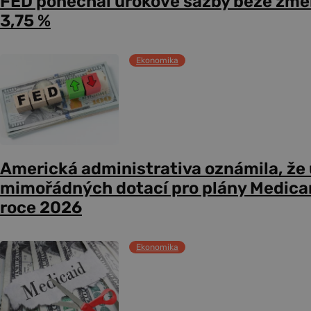
FED ponechal úrokové sazby beze změ
3,75 %
Ekonomika
Americká administrativa oznámila, že
mimořádných dotací pro plány Medicare
roce 2026
Ekonomika