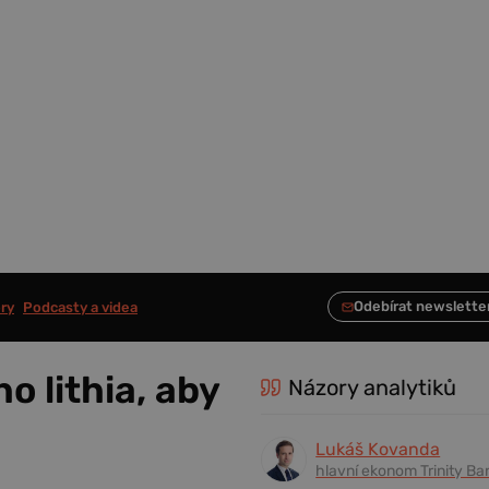
ry
Podcasty a videa
 lithia, aby
Názory analytiků
Lukáš Kovanda
hlavní ekonom Trinity Ba