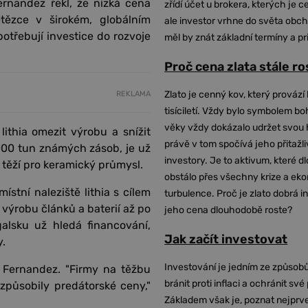
ernandez řekl, že nízká cena
zřídí účet u brokera, kterých je c
etězce v širokém, globálním
ale investor vrhne do světa obch
potřebují investice do rozvoje
měl by znát základní termíny a pr
Proč cena zlata stále r
Zlato je cenný kov, který provází 
REKLAMA
tisíciletí. Vždy bylo symbolem bo
věky vždy dokázalo udržet svou 
ithia omezit výrobu a snížit
právě v tom spočívá jeho přitažli
000 tun známých zásob, je už
investory. Je to aktivum, které 
 těží pro keramický průmysl.
obstálo přes všechny krize a ek
tní naleziště lithia s cílem
turbulence. Proč je zlato dobrá i
výrobu článků a baterií až po
jeho cena dlouhodobě roste?
galsku už hledá financování,
Jak začít investovat
y.
Investování je jedním ze způsobů
 Fernandez. "Firmy na těžbu
bránit proti inflaci a ochránit své
u způsobily predátorské ceny,"
Základem však je, poznat nejprv