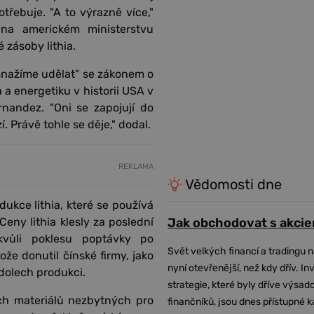
řebuje. "A to výrazně více,"
 na americkém ministerstvu
 zásoby lithia.
 snažíme udělat" se zákonem o
 a energetiku v historii USA v
rnandez. "Oni se zapojují do
 Právě tohle se děje," dodal.
REKLAMA
Vědomosti dne
ukce lithia, které se používá
eny lithia klesly za poslední
Jak obchodovat s akcie
vůli poklesu poptávky po
Svět velkých financí a tradingu 
že donutil čínské firmy, jako
nyní otevřenější, než kdy dřív. In
 dolech produkci.
strategie, které byly dříve výsa
ších materiálů nezbytných pro
finančníků, jsou dnes přístupné 