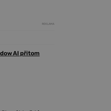
REKLAMA
adow AI přitom