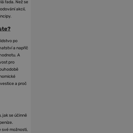
elá řada. Než se
odování akcií,
incipy.
oste?
lidstvo po
hatství a napříč
hodnotu. A
vost pro
dlouhodobě
onomické
nvestice a proč
, jak se účinně
 peníze.
e své možnosti,