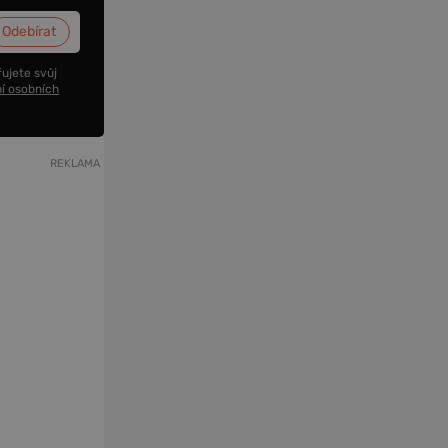
ujete svůj
í osobních
REKLAMA