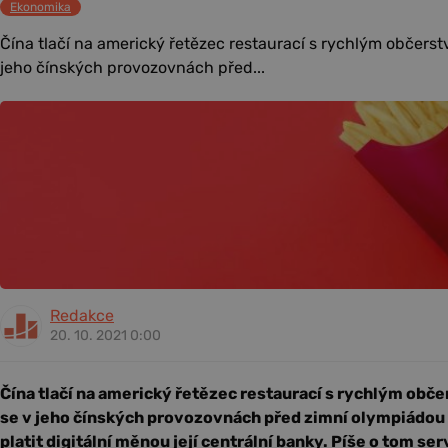
Ekonomika
Čína tlačí na americký řetězec restaurací s rychlým občers
jeho čínských provozovnách před...
Redakce
20. 10. 2021 0:00
Čína tlačí na americký řetězec restaurací s rychlým obč
se v jeho čínských provozovnách před zimní olympiádou
platit digitální měnou její centrální banky. Píše o tom se