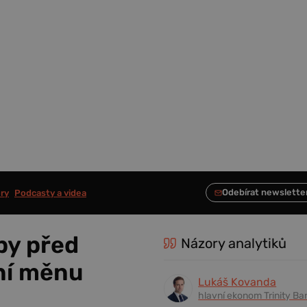
ry
Podcasty a videa
by před
Názory analytiků
lní měnu
Lukáš Kovanda
hlavní ekonom Trinity Ba