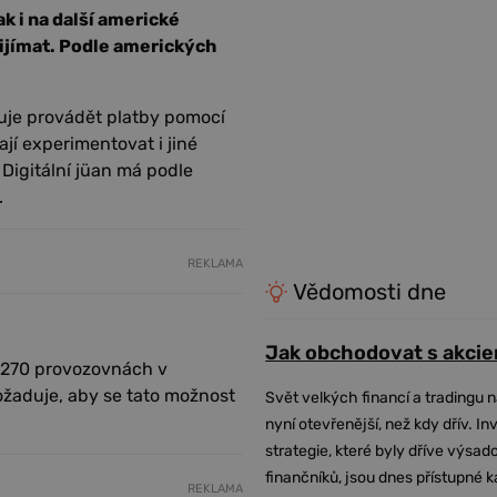
ak i na další americké
ijímat. Podle amerických
žňuje provádět platby pomocí
jí experimentovat i jiné
. Digitální jüan má podle
.
REKLAMA
Vědomosti dne
Jak obchodovat s akcie
 270 provozovnách v
požaduje, aby se tato možnost
Svět velkých financí a tradingu 
nyní otevřenější, než kdy dřív. In
strategie, které byly dříve výsa
finančníků, jsou dnes přístupné 
REKLAMA