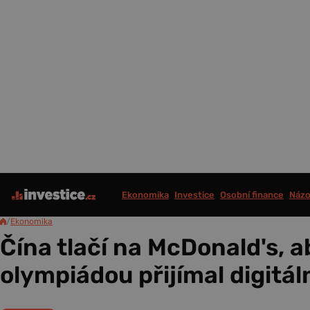
Ekonomika
Investice
Osobní finance
Názo
/
Ekonomika
Čína tlačí na McDonald's, a
olympiádou přijímal digitá