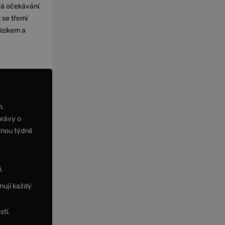
cká očekávání.
 se třemi
izikem a
m.
právy o
dnou týdně
,
nují každý
stí.