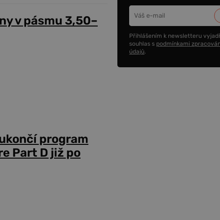
ny v pásmu 3,50–
Přihlášením k newsletteru vyjadř
souhlas s
podmínkami zpracován
údajů
.
 ukončí program
 Part D již po