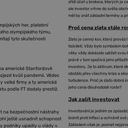
zřídí účet u brokera, kterých je c
ale investor vrhne do světa obch
měl by znát základní termíny a pr
ympijských her, platební
Proč cena zlata stále r
ckého olympijského týmu,
ítají tyto skutečnosti
Zlato je cenný kov, který provází 
tisíciletí. Vždy bylo symbolem bo
věky vždy dokázalo udržet svou 
právě v tom spočívá jeho přitažli
investory. Je to aktivum, které 
 na americké Stanfordově
obstálo přes všechny krize a ek
ozjezd kvůli pandemii. Vědec
turbulence. Proč je zlato dobrá i
 velké firmy a ty americké
jeho cena dlouhodobě roste?
tu podle FT dodaly prestiž.
Jak začít investovat
Investování je jedním ze způsobů
řit na bezpečnostní nástrahy
bránit proti inflaci a ochránit své
ohl ještě usnadnit schopnost
Základem však je, poznat nejprv
by podniky upadly u vlády v