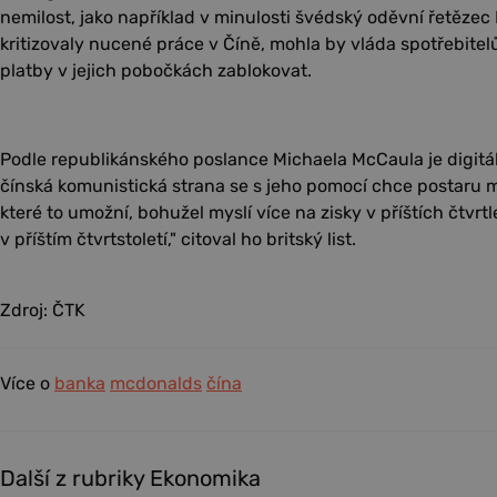
nemilost, jako například v minulosti švédský oděvní řetězec
kritizovaly nucené práce v Číně, mohla by vláda spotřebite
platby v jejich pobočkách zablokovat.
Podle republikánského poslance Michaela McCaula je digitál
čínská komunistická strana se s jeho pomocí chce postaru m
které to umožní, bohužel myslí více na zisky v příštích čtvrt
v příštím čtvrtstoletí," citoval ho britský list.
Zdroj: ČTK
Více o
banka
mcdonalds
čína
Další z rubriky Ekonomika