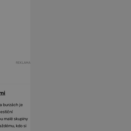
REKLAMA
mi
na burzách je
vestiční
dou malé skupiny
každému, kdo si