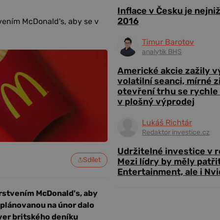
Inflace v Česku je nejni
2016
tvením McDonald's, aby se v
Timur Barotov
analytik BHS
Americké akcie zažily 
volatilní seanci, mírné 
otevření trhu se rychle
v plošný výprodej
Lukáš Richtár
Redaktor investice.cz
Udržitelné investice v 
Sdílet
Mezi lídry by měly patři
Entertainment, ale i Nvi
erstvením McDonald's, aby
 plánovanou na únor dalo
rver britského deníku