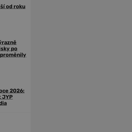
žší od roku
výrazně
zisky po
 proměnily
roce 2026:
t JYP
dia