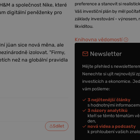
preference a stanovit si realisti
 H&M a společnost Nike, které
Váš investiční plán by měl počítat
lům digitální peněženky pro
základy investování - výnosem, r
likviditou.
Knihovna vědomostí
ní jüan sice nová měna, ale
ezinárodně izolovat. "Firmy,
Newsletter
letích než na globální pravidla
Mějte přehled s newslettere
Nenechte si ujít nejnovější z
investicích a ekonomice. Je
vám pošleme:
3 nejčtenější články
s hodnotnými informacemi
3 názory analytiků
kteří se těmto tématům vě
den,
Sdílet
nová videa a podcasty
k prohloubení vašich znalo