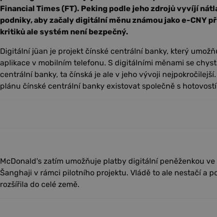
Financial Times (FT). Peking podle jeho zdrojů vyvíjí nátl
podniky, aby začaly digitální měnu známou jako e-CNY př
kritiků ale systém není bezpečný.
Digitální jüan je projekt čínské centrální banky, který umo
aplikace v mobilním telefonu. S digitálními měnami se chysta
centrální banky, ta čínská je ale v jeho vývoji nejpokročilejší
plánu čínské centrální banky existovat společně s hotovostí
McDonald's zatím umožňuje platby digitální peněženkou ve
Šanghaji v rámci pilotního projektu. Vládě to ale nestačí a 
rozšířila do celé země.