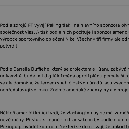
Podle zdrojů FT vyvíjí Peking tlak i na hlavního sponzora ol
společnost Visa. A tlak podle nich pociťuje i sponzor ameri
výrobce sportovního oblečení Nike. Všechny tři firmy ale odm
potvrdit.
Podle Darrella Duffieho, který se projektem e-jüanu zabývá
univerzitě, bude mít digitální měna oproti plánu pomalejší r
se ale domnívá, že terčem snah čínských úřadů jsou všechny
nepředstavují výjimku. Známé americké značky by ale projek
Někteří američtí kritici tvrdí, že Washington by se měl zamě
nové měny. Přístup k finančním transakcím by podle nich m
Pekingu provádět kontrolu. Někteří se domnívají, že pokud 