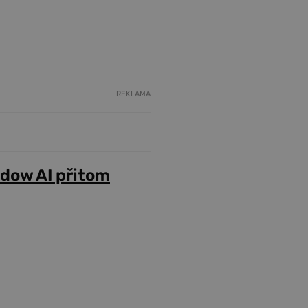
REKLAMA
adow AI přitom