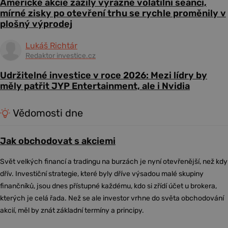
Americké akcie zažily výrazně volatilní seanci,
mírné zisky po otevření trhu se rychle proměnily v
plošný výprodej
Lukáš Richtár
Redaktor investice.cz
Udržitelné investice v roce 2026: Mezi lídry by
měly patřit JYP Entertainment, ale i Nvidia
Vědomosti dne
Jak obchodovat s akciemi
Svět velkých financí a tradingu na burzách je nyní otevřenější, než kdy
dřív. Investiční strategie, které byly dříve výsadou malé skupiny
finančníků, jsou dnes přístupné každému, kdo si zřídí účet u brokera,
kterých je celá řada. Než se ale investor vrhne do světa obchodování
akcií, měl by znát základní termíny a principy.