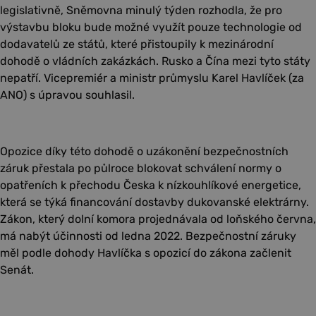
legislativně, Sněmovna minulý týden rozhodla, že pro
výstavbu bloku bude možné využít pouze technologie od
dodavatelů ze států, které přistoupily k mezinárodní
dohodě o vládních zakázkách. Rusko a Čína mezi tyto státy
nepatří. Vicepremiér a ministr průmyslu Karel Havlíček (za
ANO) s úpravou souhlasil.
Opozice díky této dohodě o uzákonění bezpečnostních
záruk přestala po půlroce blokovat schválení normy o
opatřeních k přechodu Česka k nízkouhlíkové energetice,
která se týká financování dostavby dukovanské elektrárny.
Zákon, který dolní komora projednávala od loňského června,
má nabýt účinnosti od ledna 2022. Bezpečnostní záruky
měl podle dohody Havlíčka s opozicí do zákona začlenit
Senát.