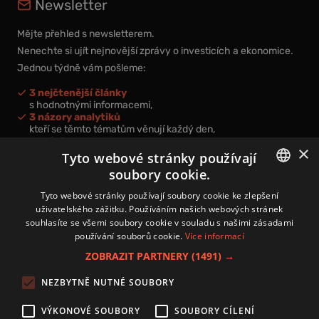
Newsletter
Mějte přehled s newsletterem.
Nenechte si ujít nejnovější zprávy o investicích a ekonomice.
Jednou týdně vám pošleme:
3 nejčtenější články
s hodnotnými informacemi,
3 názory analytiků
kteří se těmto tématům věnují každý den,
nová videa a podcasty
×
k prohloubení vašich znalostí.
Tyto webové stránky používají
soubory cookie.
CZECH
Tyto webové stránky používají soubory cookie ke zlepšení
uživatelského zážitku. Používáním našich webových stránek
CZ
souhlasíte se všemi soubory cookie v souladu s našimi zásadami
Přihlášením k newsletteru vyjadřujete svůj souhlas s
podmínkami
používání souborů cookie.
Více informací
zpracování osobních údajů
.
ZOBRAZIT PARTNERY
(1491) →
Kontakt
NEZBYTNĚ NUTNÉ SOUBORY
Zásady používání souborů cookies
Zpracování osobních údajů
VÝKONOVÉ SOUBORY
SOUBORY CÍLENÍ
Autoři