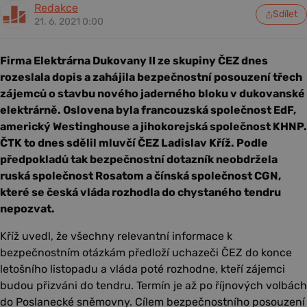
Redakce
Sdílet
21. 6. 2021 0:00
Firma Elektrárna Dukovany II ze skupiny ČEZ dnes
rozeslala dopis a zahájila bezpečnostní posouzení třech
zájemců o stavbu nového jaderného bloku v dukovanské
elektrárně. Oslovena byla francouzská společnost EdF,
americký Westinghouse a jihokorejská společnost KHNP.
ČTK to dnes sdělil mluvčí ČEZ Ladislav Kříž. Podle
předpokladů tak bezpečnostní dotazník neobdržela
ruská společnost Rosatom a čínská společnost CGN,
které se česká vláda rozhodla do chystaného tendru
nepozvat.
Kříž uvedl, že všechny relevantní informace k
bezpečnostním otázkám předloží uchazeči ČEZ do konce
letošního listopadu a vláda poté rozhodne, kteří zájemci
budou přizváni do tendru. Termín je až po říjnových volbách
do Poslanecké sněmovny. Cílem bezpečnostního posouzení