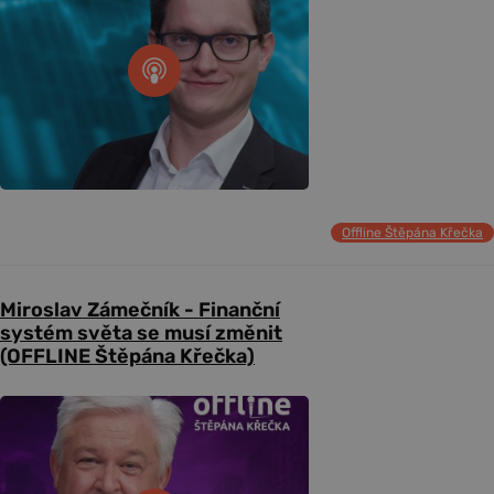
Offline Štěpána Křečka
Miroslav Zámečník - Finanční
systém světa se musí změnit
(OFFLINE Štěpána Křečka)