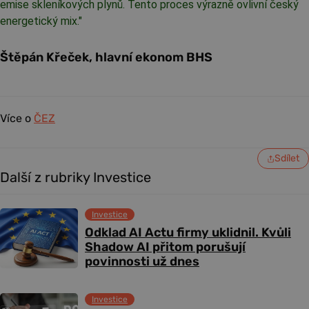
emise skleníkových plynů. Tento proces výrazně ovlivní český
energetický mix.
"
Štěpán Křeček, hlavní ekonom BHS
Více o
ČEZ
Sdílet
Další z rubriky Investice
Investice
Odklad AI Actu firmy uklidnil. Kvůli
Shadow AI přitom porušují
povinnosti už dnes
Investice