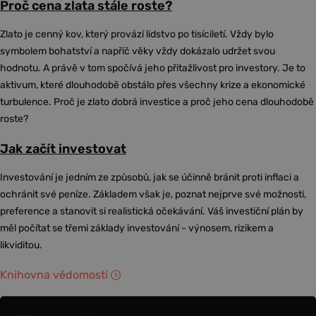
Proč cena zlata stále roste?
Zlato je cenný kov, který provází lidstvo po tisíciletí. Vždy bylo
symbolem bohatství a napříč věky vždy dokázalo udržet svou
hodnotu. A právě v tom spočívá jeho přitažlivost pro investory. Je to
aktivum, které dlouhodobě obstálo přes všechny krize a ekonomické
turbulence. Proč je zlato dobrá investice a proč jeho cena dlouhodobě
roste?
Jak začít investovat
Investování je jedním ze způsobů, jak se účinně bránit proti inflaci a
ochránit své peníze. Základem však je, poznat nejprve své možnosti,
preference a stanovit si realistická očekávání. Váš investiční plán by
měl počítat se třemi základy investování - výnosem, rizikem a
likviditou.
Knihovna vědomostí