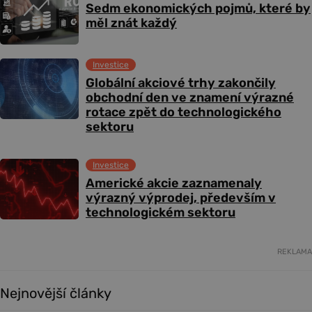
Sedm ekonomických pojmů, které by
měl znát každý
Investice
Globální akciové trhy zakončily
obchodní den ve znamení výrazné
rotace zpět do technologického
sektoru
Investice
Americké akcie zaznamenaly
výrazný výprodej, především v
technologickém sektoru
REKLAMA
Nejnovější články