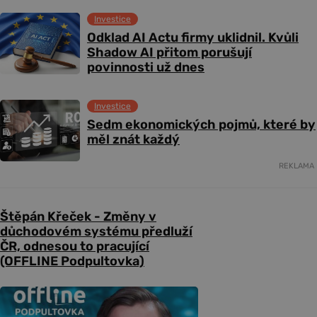
Investice
Odklad AI Actu firmy uklidnil. Kvůli
Shadow AI přitom porušují
povinnosti už dnes
Investice
Sedm ekonomických pojmů, které by
měl znát každý
REKLAMA
Štěpán Křeček - Změny v
důchodovém systému předluží
ČR, odnesou to pracující
(OFFLINE Podpultovka)