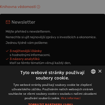
Knihovna vědomostí
Newsletter
Mějte přehled s newsletterem.
Nenechte si ujít nejnovější zprávy o investicích a ekonomice.
Jednou týdně vám pošleme:
3 nejčtenější články
s hodnotnými informacemi,
3 názory analytiků
kteří se těmto tématům věnují každý den,
nová videa a podcasty
×
k prohloubení vašich znalostí.
Tyto webové stránky používají
soubory cookie.
CZECH
Tyto webové stránky používají soubory cookie ke zlepšení
uživatelského zážitku. Používáním našich webových stránek
CZ
souhlasíte se všemi soubory cookie v souladu s našimi zásadami
Přihlášením k newsletteru vyjadřujete svůj souhlas s
podmínkami
používání souborů cookie.
Více informací
zpracování osobních údajů
.
ZOBRAZIT PARTNERY
(1491) →