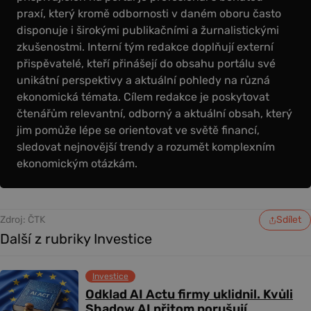
praxí, který kromě odbornosti v daném oboru často
disponuje i širokými publikačními a žurnalistickými
zkušenostmi. Interní tým redakce doplňují externí
přispěvatelé, kteří přinášejí do obsahu portálu své
unikátní perspektivy a aktuální pohledy na různá
ekonomická témata. Cílem redakce je poskytovat
čtenářům relevantní, odborný a aktuální obsah, který
jim pomůže lépe se orientovat ve světě financí,
sledovat nejnovější trendy a rozumět komplexním
ekonomickým otázkám.
Zdroj: ČTK
Sdílet
Další z rubriky Investice
Investice
Odklad AI Actu firmy uklidnil. Kvůli
Shadow AI přitom porušují