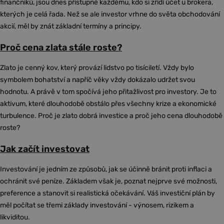
finančníků, jsou dnes přístupné každému, kdo si zřídí účet u brokera,
kterých je celá řada. Než se ale investor vrhne do světa obchodování
akcií, měl by znát základní termíny a principy.
Proč cena zlata stále roste?
Zlato je cenný kov, který provází lidstvo po tisíciletí. Vždy bylo
symbolem bohatství a napříč věky vždy dokázalo udržet svou
hodnotu. A právě v tom spočívá jeho přitažlivost pro investory. Je to
aktivum, které dlouhodobě obstálo přes všechny krize a ekonomické
turbulence. Proč je zlato dobrá investice a proč jeho cena dlouhodobě
roste?
Jak začít investovat
Investování je jedním ze způsobů, jak se účinně bránit proti inflaci a
ochránit své peníze. Základem však je, poznat nejprve své možnosti,
preference a stanovit si realistická očekávání. Váš investiční plán by
měl počítat se třemi základy investování - výnosem, rizikem a
likviditou.