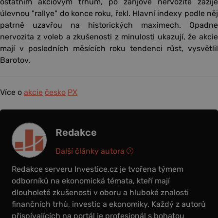
ostatním akciovým trhům, po zářijové nervozitě zažije
úlevnou "rallye" do konce roku, řekl. Hlavní indexy podle něj
patrně uzavřou na historických maximech. Opadne
nervozita z voleb a zkušenosti z minulosti ukazují, že akcie
mají v posledních měsících roku tendenci růst, vysvětlil
Barotov.
Více o
akcie
česko
PX
Redakce
Další články autora
Redakce serveru Investice.cz je tvořena týmem
odborníků na ekonomická témata, kteří mají
dlouholeté zkušenosti v oboru a hluboké znalosti
finančních trhů, investic a ekonomiky. Každý z autorů
přispívajících na portál je profesionál s bohatou