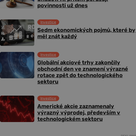
povinnosti už dnes
Investice
Sedm ekonomických pojmů, které by
měl znát každý
Investice
Globální akciové trhy zakončily
obchodní den ve znamení výrazné
rotace zpět do technologického
sektoru
Investice
Americké akcie zaznamenaly
výrazný výprodej, především v
technologickém sektoru