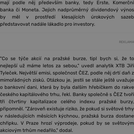
mají podle něj především banky, tedy Erste, Komerční
banka či Moneta. Jejich nadprůměrný dividendový výnos
by měl v prostředí klesajících úrokových sazeb
představovat nadále lákadlo pro investory.
REKLAMA
"Co se týče akcií na pražské burze, tipl bych si, že to
nejlepší už máme letos za sebou," uvedl analytik XTB Jiří
Tyleček. Největší emisi, společnost ČEZ, podle něj drtí daň z
mimořádných zisků. Otázkou je, jestli se stále ještě uvažuje
o bankovní dani, která by byla dalším hřebíčkem do rakve
českého kapitálového trhu, řekl. Banky společně s ČEZ tvoří
tři čtvrtiny kapitalizace celého indexu pražské burzy,
připomněl. "Zároveň existuje riziko, že pokud si světové trhy
v následujících měsících kýchnou, pražská burza dostane
chřipku. V Praze hrozí výprodeje, pokud by se světovým
akciovým trhům nedařilo," dodal.