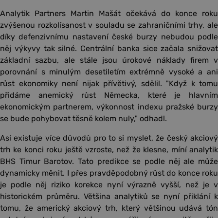
Analytik Partners Martin Mašát očekává do konce roku
zvýšenou rozkolísanost v souladu se zahraničními trhy, ale
díky defenzivnímu nastavení české burzy nebudou podle
něj výkyvy tak silné. Centrální banka sice začala snižovat
základní sazbu, ale stále jsou úrokové náklady firem v
porovnání s minulým desetiletím extrémně vysoké a ani
růst ekonomiky není nijak přívětivý, sdělil. "Když k tomu
přidáme anemický růst Německa, které je hlavním
ekonomickým partnerem, výkonnost indexu pražské burzy
se bude pohybovat těsně kolem nuly," odhadl.
Asi existuje více důvodů pro to si myslet, že český akciový
trh ke konci roku ještě vzroste, než že klesne, míní analytik
BHS Timur Barotov. Tato predikce se podle něj ale může
dynamicky měnit. I přes pravděpodobný růst do konce roku
je podle něj riziko korekce nyní výrazně vyšší, než je v
historickém průměru. Většina analytiků se nyní přiklání k
tomu, že americký akciový trh, který většinou udává tón