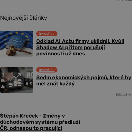
REKLAMA
Nejnovější články
Investice
Odklad AI Actu firmy uklidnil. Kvůli
Shadow AI přitom porušují
povinnosti už dnes
Investice
Sedm ekonomických pojmů, které by
měl znát každý
REKLAMA
Štěpán Křeček - Změny v
důchodovém systému předluží
ČR, odnesou to pracující