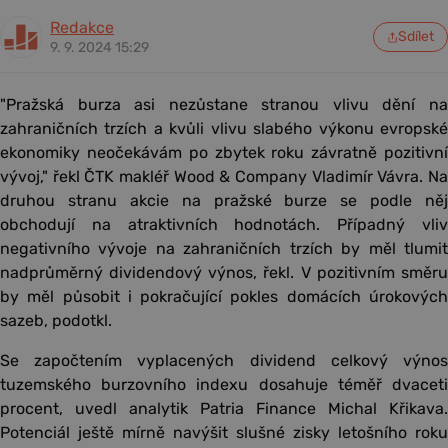
Redakce
Sdílet
9. 9. 2024 15:29
"Pražská burza asi nezůstane stranou vlivu dění na
zahraničních trzích a kvůli vlivu slabého výkonu evropské
ekonomiky neočekávám po zbytek roku závratně pozitivní
vývoj," řekl ČTK makléř Wood & Company Vladimír Vávra. Na
druhou stranu akcie na pražské burze se podle něj
obchodují na atraktivních hodnotách. Případný vliv
negativního vývoje na zahraničních trzích by měl tlumit
nadprůměrný dividendový výnos, řekl. V pozitivním směru
by měl působit i pokračující pokles domácích úrokových
sazeb, podotkl.
Se započtením vyplacených dividend celkový výnos
tuzemského burzovního indexu dosahuje téměř dvaceti
procent, uvedl analytik Patria Finance Michal Křikava.
Potenciál ještě mírně navýšit slušné zisky letošního roku