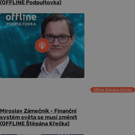
(OFFLINE Podpultovka)
Offline Štěpána Křečka
Miroslav Zámečník - Finanční
systém světa se musí změnit
(OFFLINE Štěpána Křečka)