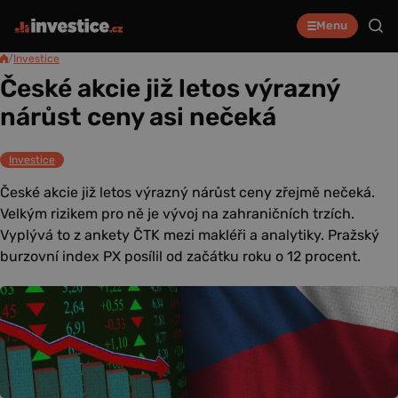
Menu
/
Investice
České akcie již letos výrazný
nárůst ceny asi nečeká
Investice
České akcie již letos výrazný nárůst ceny zřejmě nečeká.
Velkým rizikem pro ně je vývoj na zahraničních trzích.
Vyplývá to z ankety ČTK mezi makléři a analytiky. Pražský
burzovní index PX posílil od začátku roku o 12 procent.