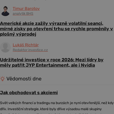
Timur Barotov
analytik BHS
Americké akcie zažily výrazně volatilní seanci,
mírné zisky po otevření trhu se rychle proměnily v
plošný výprodej
Lukáš Richtár
Redaktor investice.cz
Udržitelné investice v roce 2026: Mezi lídry by
měly patřit JYP Entertainment, ale i Nvidia
Vědomosti dne
Jak obchodovat s akciemi
Svět velkých financí a tradingu na burzách je nyní otevřenější, než kdy
dřív. Investiční strategie, které byly dříve výsadou malé skupiny