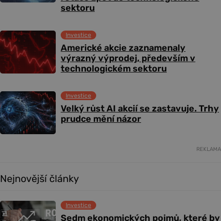
sektoru
Investice
Americké akcie zaznamenaly
výrazný výprodej, především v
technologickém sektoru
Investice
Velký růst AI akcií se zastavuje. Trhy
prudce mění názor
REKLAMA
Nejnovější články
Investice
Sedm ekonomických pojmů, které by