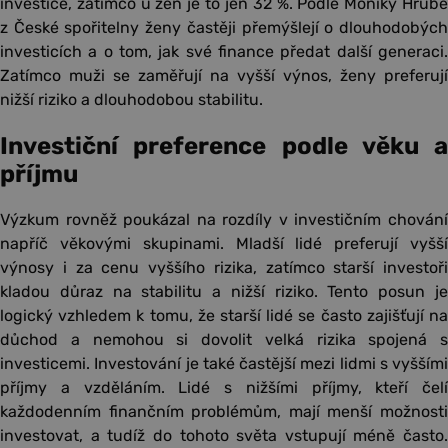
investice, zatímco u žen je to jen 32 %. Podle Moniky Hrubé
z České spořitelny ženy častěji přemýšlejí o dlouhodobých
investicích a o tom, jak své finance předat další generaci.
Zatímco muži se zaměřují na vyšší výnos, ženy preferují
nižší riziko a dlouhodobou stabilitu.
Investiční preference podle věku a
příjmu
Výzkum rovněž poukázal na rozdíly v investičním chování
napříč věkovými skupinami. Mladší lidé preferují vyšší
výnosy i za cenu vyššího rizika, zatímco starší investoři
kladou důraz na stabilitu a nižší riziko. Tento posun je
logický vzhledem k tomu, že starší lidé se často zajišťují na
důchod a nemohou si dovolit velká rizika spojená s
investicemi. Investování je také častější mezi lidmi s vyššími
příjmy a vzděláním. Lidé s nižšími příjmy, kteří čelí
každodenním finančním problémům, mají menší možnosti
investovat, a tudíž do tohoto světa vstupují méně často.