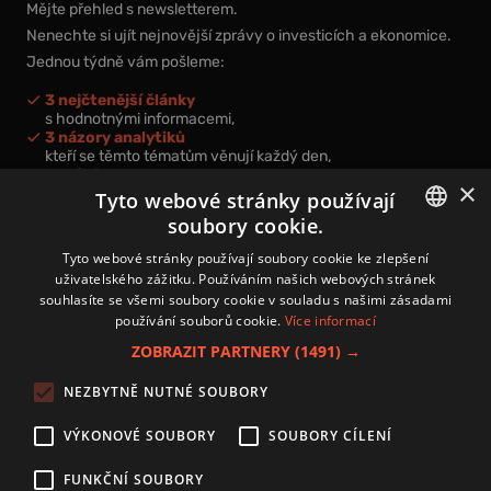
Mějte přehled s newsletterem.
Nenechte si ujít nejnovější zprávy o investicích a ekonomice.
Jednou týdně vám pošleme:
3 nejčtenější články
s hodnotnými informacemi,
3 názory analytiků
kteří se těmto tématům věnují každý den,
nová videa a podcasty
×
k prohloubení vašich znalostí.
Tyto webové stránky používají
soubory cookie.
CZECH
Tyto webové stránky používají soubory cookie ke zlepšení
uživatelského zážitku. Používáním našich webových stránek
CZ
souhlasíte se všemi soubory cookie v souladu s našimi zásadami
Přihlášením k newsletteru vyjadřujete svůj souhlas s
podmínkami
používání souborů cookie.
Více informací
zpracování osobních údajů
.
ZOBRAZIT PARTNERY
(1491) →
Kontakt
NEZBYTNĚ NUTNÉ SOUBORY
Zásady používání souborů cookies
Zpracování osobních údajů
VÝKONOVÉ SOUBORY
SOUBORY CÍLENÍ
Autoři
Nastavení cookies
FUNKČNÍ SOUBORY