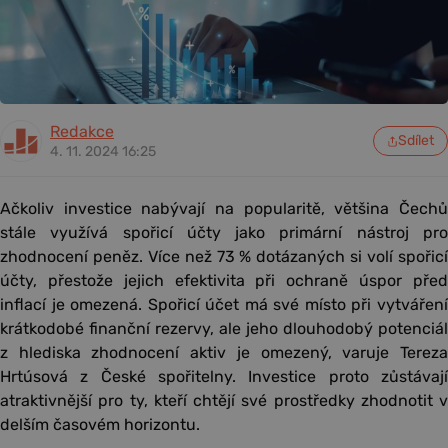
Redakce
Sdílet
4. 11. 2024 16:25
Ačkoliv investice nabývají na popularitě, většina Čechů
stále využívá spořicí účty jako primární nástroj pro
zhodnocení peněz. Více než 73 % dotázaných si volí spořicí
účty, přestože jejich efektivita při ochraně úspor před
inflací je omezená. Spořicí účet má své místo při vytváření
krátkodobé finanční rezervy, ale jeho dlouhodobý potenciál
z hlediska zhodnocení aktiv je omezený, varuje Tereza
Hrtúsová z České spořitelny. Investice proto zůstávají
atraktivnější pro ty, kteří chtějí své prostředky zhodnotit v
delším časovém horizontu.