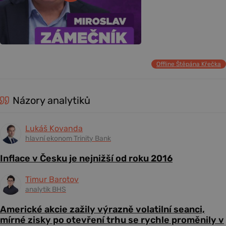
Offline Štěpána Křečka
Názory analytiků
Lukáš Kovanda
hlavní ekonom Trinity Bank
Inflace v Česku je nejnižší od roku 2016
Timur Barotov
analytik BHS
Americké akcie zažily výrazně volatilní seanci,
mírné zisky po otevření trhu se rychle proměnily v