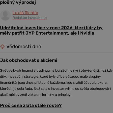
plošný výprodej
Lukáš Richtár
Redaktor investice.cz
Udržitelné investice v roce 2026: Mezi lídry by
měly patřit JYP Entertainment, ale i Nvidia
Vědomosti dne
Jak obchodovat s akciemi
Svět velkých financí a tradingu na burzách je nyní otevřenější, než kdy
dřív. Investiční strategie, které byly dříve výsadou malé skupiny
finančníků, jsou dnes přístupné každému, kdo si zřídí účet u brokera,
kterých je celá řada. Než se ale investor vrhne do světa obchodování
akcií, měl by znát základní termíny a principy.
Proč cena zlata stále roste?