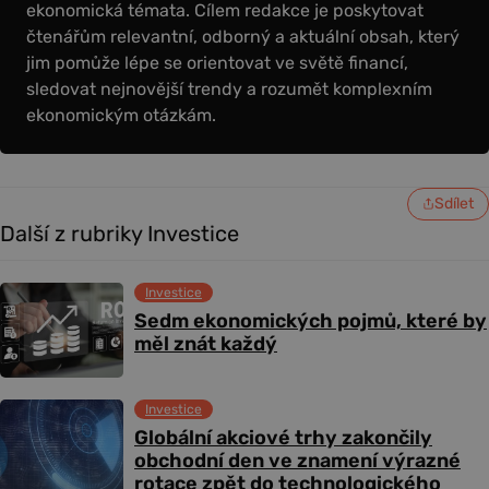
ekonomická témata. Cílem redakce je poskytovat
čtenářům relevantní, odborný a aktuální obsah, který
jim pomůže lépe se orientovat ve světě financí,
sledovat nejnovější trendy a rozumět komplexním
ekonomickým otázkám.
Sdílet
Další z rubriky Investice
Investice
Sedm ekonomických pojmů, které by
měl znát každý
Investice
Globální akciové trhy zakončily
obchodní den ve znamení výrazné
rotace zpět do technologického