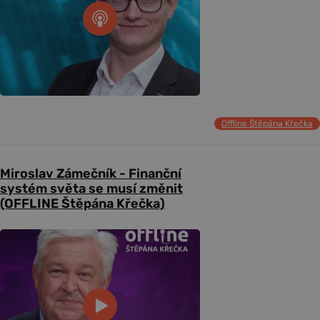
Offline Štěpána Křečka
Miroslav Zámečník - Finanční
systém světa se musí změnit
(OFFLINE Štěpána Křečka)