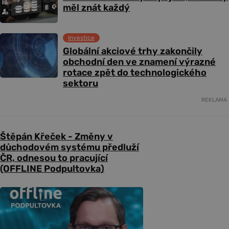
měl znát každý
Investice
Globální akciové trhy zakončily
obchodní den ve znamení výrazné
rotace zpět do technologického
sektoru
REKLAMA
Štěpán Křeček - Změny v
důchodovém systému předluží
ČR, odnesou to pracující
(OFFLINE Podpultovka)