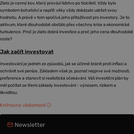
Zlato je cenný kov, který provází lidstvo po tisíciletí. Vždy bylo
symbolem bohatství a napříč věky vždy dokázalo udržet svou
hodnotu. A právě v tom spočívá jeho přitažlivost pro investory. Je to
aktivum, které dlouhodobě obstálo přes všechny krize a ekonomické
turbulence. Proč je zlato dobrá investice a proč jeho cena dlouhodobě
roste?
Jak začít investovat
Investování je jedním ze způsobů, jak se účinně bránit proti inflaci a
ochránit své peníze. Základem však je, poznat nejprve své možnosti,
preference a stanovit si realistická očekávání. Váš investiční plán by
měl počítat se třemi základy investování - výnosem, rizikem a
likviditou.
Knihovna vědomostí
Newsletter