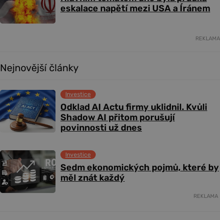
eskalace napětí mezi USA a Íránem
REKLAMA
Nejnovější články
Investice
Odklad AI Actu firmy uklidnil. Kvůli
Shadow AI přitom porušují
povinnosti už dnes
Investice
Sedm ekonomických pojmů, které by
měl znát každý
REKLAMA