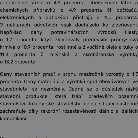
a instalace strojů o 4,9 procenta, chemických látek a
chemických přípravků o 4,9 procenta či počítačů,
elektronických a optických přístrojů o 4,0 procenta.
V některých odvětvích však docházelo ke zlevňování.
Například ceny potravinářských výrobků klesly
o 1,7 procenta, když zlevňovaly především průmyslová
krmiva o 10,9 procenta, rostlinné a živočišné oleje a tuky o
11,3 procenta či mlýnské a škrobárenské výrobky
o 13,2 procenta.
Ceny stavebních prací v srpnu meziročně vzrostly o 1,7
procenta. Ceny materiálů a výrobků spotřebovávaných ve
stavebnictví se nezměnily. Jedná se o důsledek nízké
stavební produkce, která trápí především pozemní
stavitelství. Inženýrské stavitelství celou situaci částečně
zachraňuje díky rekordní rozestavěnosti dálnic a dalších
komunikací.