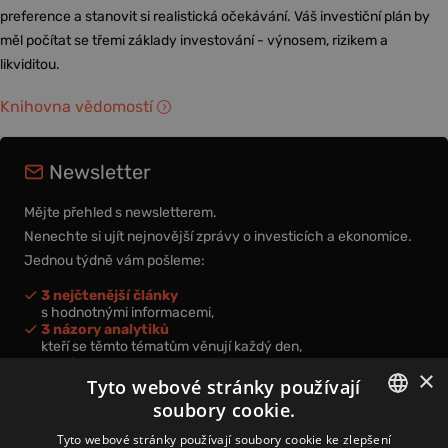
preference a stanovit si realistická očekávání. Váš investiční plán by
měl počítat se třemi základy investování - výnosem, rizikem a
likviditou.
Knihovna vědomostí
Newsletter
Mějte přehled s newsletterem.
Nenechte si ujít nejnovější zprávy o investicích a ekonomice.
Jednou týdně vám pošleme:
3 nejčtenější články
s hodnotnými informacemi,
3 názory analytiků
kteří se těmto tématům věnují každý den,
nová videa a podcasty
×
k prohloubení vašich znalostí.
Tyto webové stránky používají
soubory cookie.
CZECH
Tyto webové stránky používají soubory cookie ke zlepšení