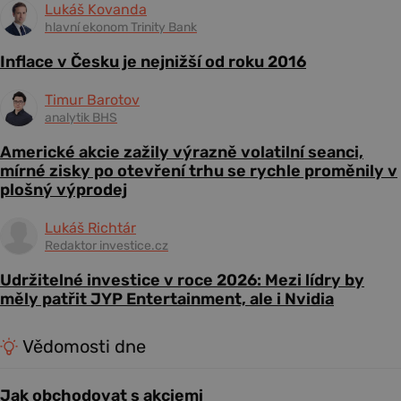
Lukáš Kovanda
hlavní ekonom Trinity Bank
Inflace v Česku je nejnižší od roku 2016
Timur Barotov
analytik BHS
Americké akcie zažily výrazně volatilní seanci,
mírné zisky po otevření trhu se rychle proměnily v
plošný výprodej
Lukáš Richtár
Redaktor investice.cz
Udržitelné investice v roce 2026: Mezi lídry by
měly patřit JYP Entertainment, ale i Nvidia
Vědomosti dne
Jak obchodovat s akciemi