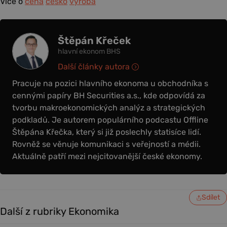
Více o
cena
česko
výroba
Štěpán Křeček
hlavní ekonom BHS
Další články autora
Pracuje na pozici hlavního ekonoma u obchodníka s
cennými papíry BH Securities a.s., kde odpovídá za
tvorbu makroekonomických analýz a strategických
podkladů. Je autorem populárního podcastu Offline
Štěpána Křečka, který si již poslechly statisíce lidí.
Rovněž se věnuje komunikaci s veřejností a médii.
Aktuálně patří mezi nejcitovanější české ekonomy.
Sdílet
Další z rubriky Ekonomika