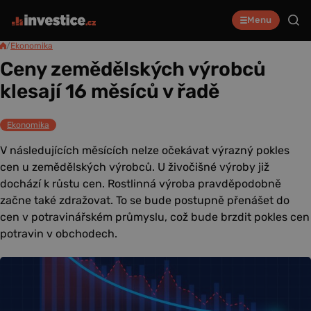
Menu
/
Ekonomika
Ceny zemědělských výrobců
klesají 16 měsíců v řadě
Ekonomika
V následujících měsících nelze očekávat výrazný pokles
cen u zemědělských výrobců. U živočišné výroby již
dochází k růstu cen. Rostlinná výroba pravděpodobně
začne také zdražovat. To se bude postupně přenášet do
cen v potravinářském průmyslu, což bude brzdit pokles cen
potravin v obchodech.