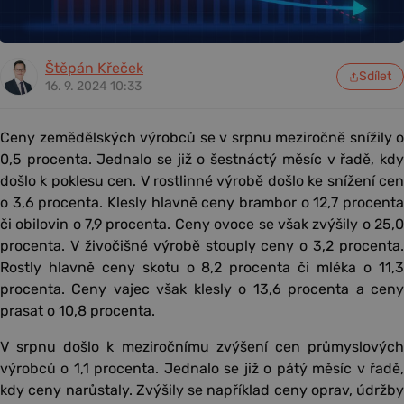
Štěpán Křeček
Sdílet
16. 9. 2024 10:33
Ceny zemědělských výrobců se v srpnu meziročně snížily o
0,5 procenta. Jednalo se již o šestnáctý měsíc v řadě, kdy
došlo k poklesu cen. V rostlinné výrobě došlo ke snížení cen
o 3,6 procenta. Klesly hlavně ceny brambor o 12,7 procenta
či obilovin o 7,9 procenta. Ceny ovoce se však zvýšily o 25,0
procenta. V živočišné výrobě stouply ceny o 3,2 procenta.
Rostly hlavně ceny skotu o 8,2 procenta či mléka o 11,3
procenta. Ceny vajec však klesly o 13,6 procenta a ceny
prasat o 10,8 procenta.
V srpnu došlo k meziročnímu zvýšení cen průmyslových
výrobců o 1,1 procenta. Jednalo se již o pátý měsíc v řadě,
kdy ceny narůstaly. Zvýšily se například ceny oprav, údržby