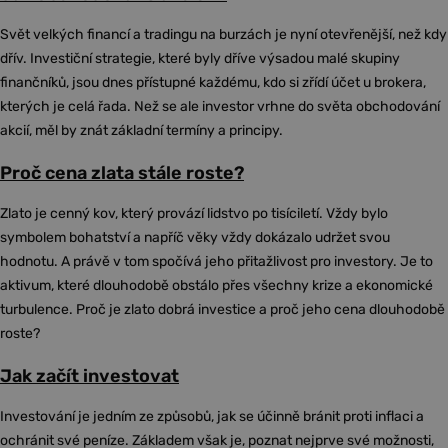
Svět velkých financí a tradingu na burzách je nyní otevřenější, než kdy
dřív. Investiční strategie, které byly dříve výsadou malé skupiny
finančníků, jsou dnes přístupné každému, kdo si zřídí účet u brokera,
kterých je celá řada. Než se ale investor vrhne do světa obchodování
akcií, měl by znát základní termíny a principy.
Proč cena zlata stále roste?
Zlato je cenný kov, který provází lidstvo po tisíciletí. Vždy bylo
symbolem bohatství a napříč věky vždy dokázalo udržet svou
hodnotu. A právě v tom spočívá jeho přitažlivost pro investory. Je to
aktivum, které dlouhodobě obstálo přes všechny krize a ekonomické
turbulence. Proč je zlato dobrá investice a proč jeho cena dlouhodobě
roste?
Jak začít investovat
Investování je jedním ze způsobů, jak se účinně bránit proti inflaci a
ochránit své peníze. Základem však je, poznat nejprve své možnosti,