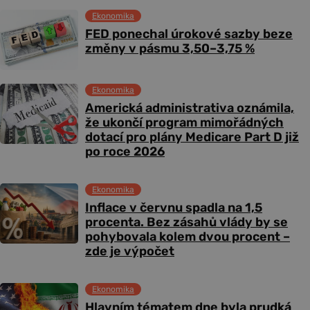
Ekonomika
FED ponechal úrokové sazby beze
změny v pásmu 3,50–3,75 %
Ekonomika
Americká administrativa oznámila,
že ukončí program mimořádných
dotací pro plány Medicare Part D již
po roce 2026
Ekonomika
Inflace v červnu spadla na 1,5
procenta. Bez zásahů vlády by se
pohybovala kolem dvou procent –
zde je výpočet
Ekonomika
Hlavním tématem dne byla prudká