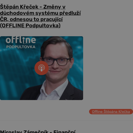
Štěpán Křeček - Změny v
důchodovém systému předluží
ČR, odnesou to pracující
(OFFLINE Podpultovka)
Offline Štěpána Křečka
Miroslav Zámečník - Finanční