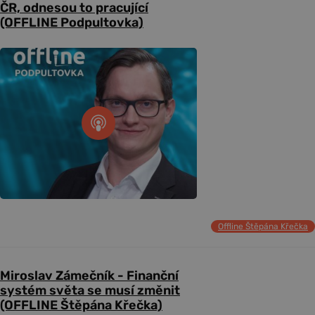
ČR, odnesou to pracující
(OFFLINE Podpultovka)
Offline Štěpána Křečka
Miroslav Zámečník - Finanční
systém světa se musí změnit
(OFFLINE Štěpána Křečka)