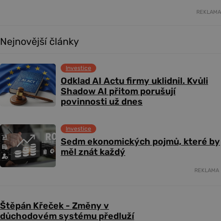
REKLAMA
Nejnovější články
Investice
Odklad AI Actu firmy uklidnil. Kvůli
Shadow AI přitom porušují
povinnosti už dnes
Investice
Sedm ekonomických pojmů, které by
měl znát každý
REKLAMA
Štěpán Křeček - Změny v
důchodovém systému předluží