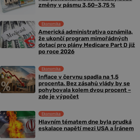
změny v pásmu 3,50–3,75 %
Ekonomika
Americká administrativa oznámila,
že ukončí program mimořádných
dotací pro plány Medicare Part D již
po roce 2026
Ekonomika
Inflace v červnu spadla na 1,5
procenta. Bez zásahů vlády by se
pohybovala kolem dvou procent –
zde je výpočet
Ekonomika
Hlavním tématem dne byla prudká
eskalace napětí mezi USA a Íránem