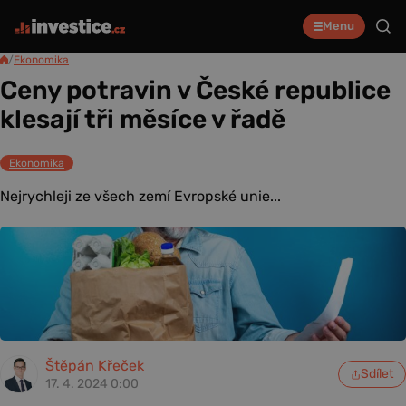
Menu
/
Ekonomika
Ceny potravin v České republice
klesají tři měsíce v řadě
Ekonomika
Nejrychleji ze všech zemí Evropské unie...
Štěpán Křeček
Sdílet
17. 4. 2024 0:00