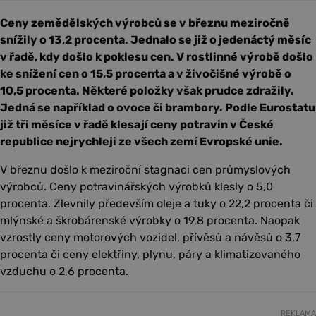
Ceny zemědělských výrobců se v březnu meziročně
snížily o 13,2 procenta. Jednalo se již o jedenáctý měsíc
v řadě, kdy došlo k poklesu cen. V rostlinné výrobě došlo
ke snížení cen o 15,5 procenta a v živočišné výrobě o
10,5 procenta. Některé položky však prudce zdražily.
Jedná se například o ovoce či brambory. Podle Eurostatu
již tři měsíce v řadě klesají ceny potravin v České
republice nejrychleji ze všech zemí Evropské unie.
V březnu došlo k meziroční stagnaci cen průmyslových
výrobců. Ceny potravinářských výrobků klesly o 5,0
procenta. Zlevnily především oleje a tuky o 22,2 procenta či
mlýnské a škrobárenské výrobky o 19,8 procenta. Naopak
vzrostly ceny motorových vozidel, přívěsů a návěsů o 3,7
procenta či ceny elektřiny, plynu, páry a klimatizovaného
vzduchu o 2,6 procenta.
REKLAMA