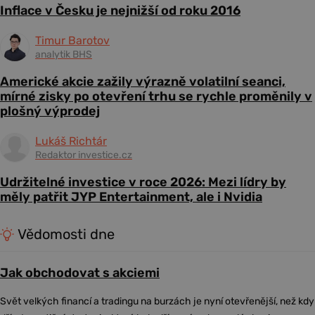
Inflace v Česku je nejnižší od roku 2016
Timur Barotov
analytik BHS
Americké akcie zažily výrazně volatilní seanci,
mírné zisky po otevření trhu se rychle proměnily v
plošný výprodej
Lukáš Richtár
Redaktor investice.cz
Udržitelné investice v roce 2026: Mezi lídry by
měly patřit JYP Entertainment, ale i Nvidia
Vědomosti dne
Jak obchodovat s akciemi
Svět velkých financí a tradingu na burzách je nyní otevřenější, než kdy