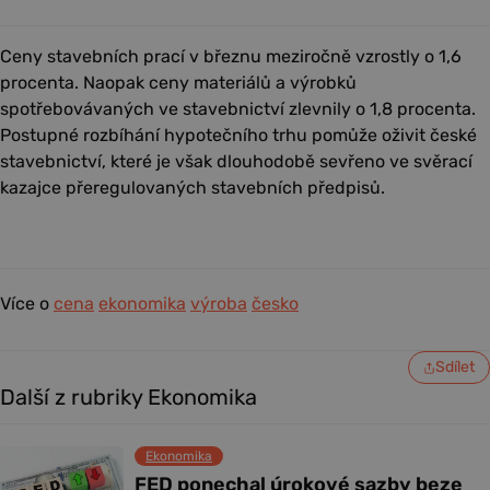
Ceny stavebních prací v březnu meziročně vzrostly o 1,6
procenta. Naopak ceny materiálů a výrobků
spotřebovávaných ve stavebnictví zlevnily o 1,8 procenta.
Postupné rozbíhání hypotečního trhu pomůže oživit české
stavebnictví, které je však dlouhodobě sevřeno ve svěrací
kazajce přeregulovaných stavebních předpisů.
Více o
cena
ekonomika
výroba
česko
Sdílet
Další z rubriky Ekonomika
Ekonomika
FED ponechal úrokové sazby beze