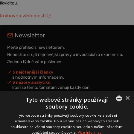
likviditou.
Knihovna vědomostí
Newsletter
Mějte přehled s newsletterem.
Nenechte si ujít nejnovější zprávy o investicích a ekonomice.
Jednou týdně vám pošleme:
3 nejčtenější články
s hodnotnými informacemi,
3 názory analytiků
kteří se těmto tématům věnují každý den,
nová videa a podcasty
×
k prohloubení vašich znalostí.
Tyto webové stránky používají
soubory cookie.
CZECH
Tyto webové stránky používají soubory cookie ke zlepšení
uživatelského zážitku. Používáním našich webových stránek
CZ
souhlasíte se všemi soubory cookie v souladu s našimi zásadami
Přihlášením k newsletteru vyjadřujete svůj souhlas s
podmínkami
používání souborů cookie.
Více informací
zpracování osobních údajů
.