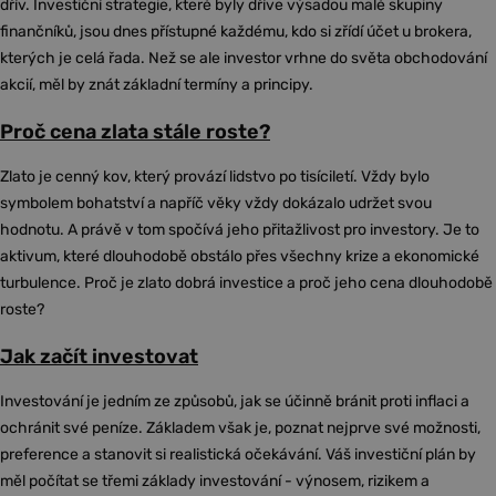
dřív. Investiční strategie, které byly dříve výsadou malé skupiny
finančníků, jsou dnes přístupné každému, kdo si zřídí účet u brokera,
kterých je celá řada. Než se ale investor vrhne do světa obchodování
akcií, měl by znát základní termíny a principy.
Proč cena zlata stále roste?
Zlato je cenný kov, který provází lidstvo po tisíciletí. Vždy bylo
symbolem bohatství a napříč věky vždy dokázalo udržet svou
hodnotu. A právě v tom spočívá jeho přitažlivost pro investory. Je to
aktivum, které dlouhodobě obstálo přes všechny krize a ekonomické
turbulence. Proč je zlato dobrá investice a proč jeho cena dlouhodobě
roste?
Jak začít investovat
Investování je jedním ze způsobů, jak se účinně bránit proti inflaci a
ochránit své peníze. Základem však je, poznat nejprve své možnosti,
preference a stanovit si realistická očekávání. Váš investiční plán by
měl počítat se třemi základy investování - výnosem, rizikem a