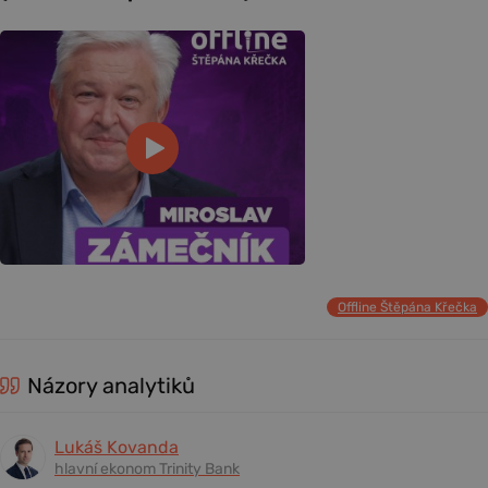
Offline Štěpána Křečka
Názory analytiků
Lukáš Kovanda
hlavní ekonom Trinity Bank