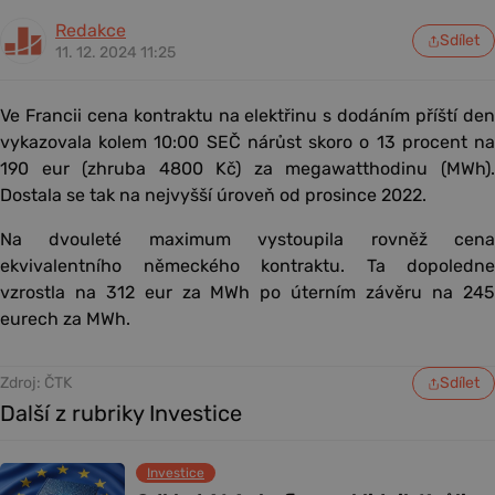
Redakce
Sdílet
11. 12. 2024 11:25
Ve Francii cena kontraktu na elektřinu s dodáním příští den
vykazovala kolem 10:00 SEČ nárůst skoro o 13 procent na
190 eur (zhruba 4800 Kč) za megawatthodinu (MWh).
Dostala se tak na nejvyšší úroveň od prosince 2022.
Na dvouleté maximum vystoupila rovněž cena
ekvivalentního německého kontraktu. Ta dopoledne
vzrostla na 312 eur za MWh po úterním závěru na 245
eurech za MWh.
Zdroj: ČTK
Sdílet
Další z rubriky Investice
Investice