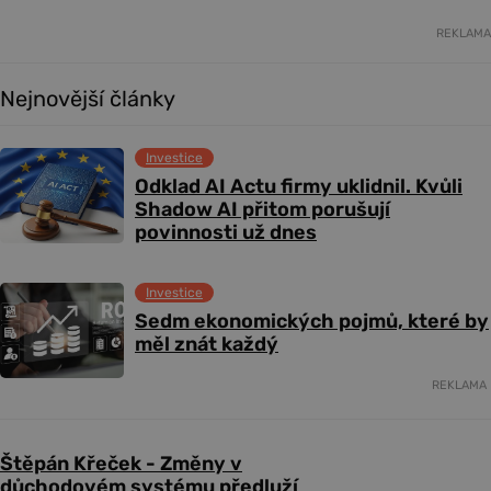
REKLAMA
Nejnovější články
Investice
Odklad AI Actu firmy uklidnil. Kvůli
Shadow AI přitom porušují
povinnosti už dnes
Investice
Sedm ekonomických pojmů, které by
měl znát každý
REKLAMA
Štěpán Křeček - Změny v
důchodovém systému předluží