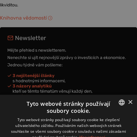
likviditou.
Knihovna vědomostí
Newsletter
Mějte přehled s newsletterem.
Nenechte si ujít nejnovější zprávy o investicích a ekonomice.
Jednou týdně vám pošleme:
3 nejčtenější články
s hodnotnými informacemi,
3 názory analytiků
kteří se těmto tématům věnují každý den,
nová videa a podcasty
×
k prohloubení vašich znalostí.
Tyto webové stránky používají
soubory cookie.
CZECH
Tyto webové stránky používají soubory cookie ke zlepšení
uživatelského zážitku. Používáním našich webových stránek
CZ
souhlasíte se všemi soubory cookie v souladu s našimi zásadami
Přihlášením k newsletteru vyjadřujete svůj souhlas s
podmínkami
zpracování osobních údajů
.