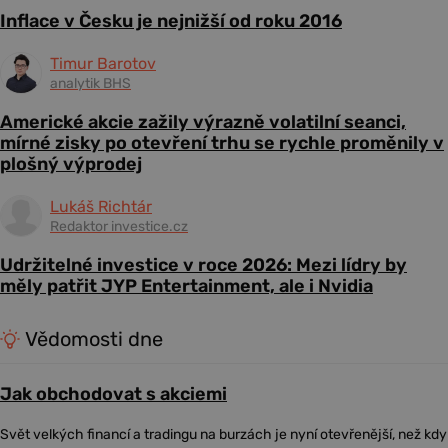
Inflace v Česku je nejnižší od roku 2016
Timur Barotov
analytik BHS
Americké akcie zažily výrazně volatilní seanci,
mírné zisky po otevření trhu se rychle proměnily v
plošný výprodej
Lukáš Richtár
Redaktor investice.cz
Udržitelné investice v roce 2026: Mezi lídry by
měly patřit JYP Entertainment, ale i Nvidia
Vědomosti dne
Jak obchodovat s akciemi
Svět velkých financí a tradingu na burzách je nyní otevřenější, než kdy