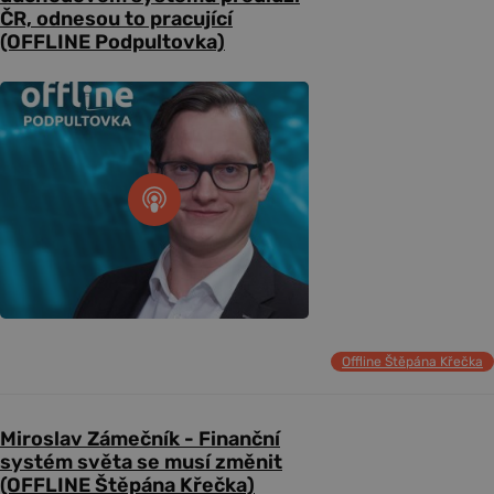
ČR, odnesou to pracující
(OFFLINE Podpultovka)
Offline Štěpána Křečka
Miroslav Zámečník - Finanční
systém světa se musí změnit
(OFFLINE Štěpána Křečka)