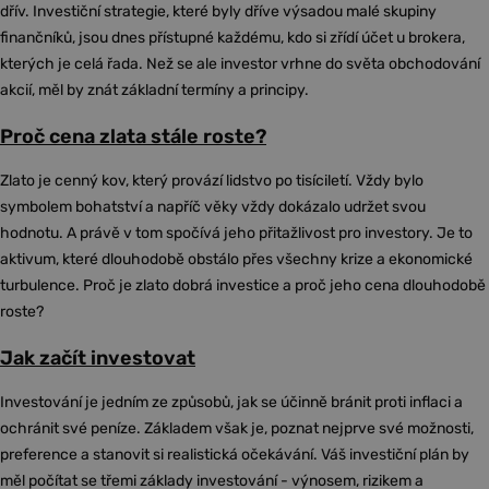
dřív. Investiční strategie, které byly dříve výsadou malé skupiny
finančníků, jsou dnes přístupné každému, kdo si zřídí účet u brokera,
kterých je celá řada. Než se ale investor vrhne do světa obchodování
akcií, měl by znát základní termíny a principy.
Proč cena zlata stále roste?
Zlato je cenný kov, který provází lidstvo po tisíciletí. Vždy bylo
symbolem bohatství a napříč věky vždy dokázalo udržet svou
hodnotu. A právě v tom spočívá jeho přitažlivost pro investory. Je to
aktivum, které dlouhodobě obstálo přes všechny krize a ekonomické
turbulence. Proč je zlato dobrá investice a proč jeho cena dlouhodobě
roste?
Jak začít investovat
Investování je jedním ze způsobů, jak se účinně bránit proti inflaci a
ochránit své peníze. Základem však je, poznat nejprve své možnosti,
preference a stanovit si realistická očekávání. Váš investiční plán by
měl počítat se třemi základy investování - výnosem, rizikem a