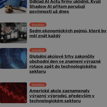
Odklad AI Actu firmy uklidnil. Kvůli
Shadow AI přitom porušují
povinnosti už dnes
Investice
Sedm ekonomických pojmů, které by
měl znát každý
Investice
Globální akciové trhy zakončily
obchodní den ve znamení výrazné
rotace zpět do technologického
sektoru
Investice
Americké akcie zaznamenaly
výrazný výprodej, především v
technologickém sektoru