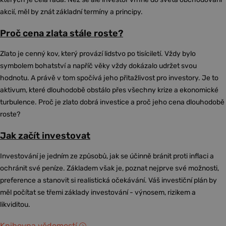
akcií, měl by znát základní termíny a principy.
Proč cena zlata stále roste?
Zlato je cenný kov, který provází lidstvo po tisíciletí. Vždy bylo
symbolem bohatství a napříč věky vždy dokázalo udržet svou
hodnotu. A právě v tom spočívá jeho přitažlivost pro investory. Je to
aktivum, které dlouhodobě obstálo přes všechny krize a ekonomické
turbulence. Proč je zlato dobrá investice a proč jeho cena dlouhodobě
roste?
Jak začít investovat
Investování je jedním ze způsobů, jak se účinně bránit proti inflaci a
ochránit své peníze. Základem však je, poznat nejprve své možnosti,
preference a stanovit si realistická očekávání. Váš investiční plán by
měl počítat se třemi základy investování - výnosem, rizikem a
likviditou.
Knihovna vědomostí