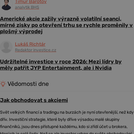
Timur Barotov
analytik BHS
Americké akcie zažily výrazně volatilní seanci,
mírné zisky po otevření trhu se rychle proměnily v
plošný výprodej
Lukáš Richtár
Redaktor investice.cz
Udržitelné investice v roce 2026: Mezi lídry by
měly patřit JYP Entertainment, ale i Nvidia
Vědomosti dne
Jak obchodovat s akciemi
Svět velkých financí a tradingu na burzách je nyní otevřenější, než kdy
dřív. Investiční strategie, které byly dříve výsadou malé skupiny
finančníků, jsou dnes přístupné každému, kdo si zřídí účet u brokera,
kterých je celá řada. Než se ale investor vrhne do světa obchodování