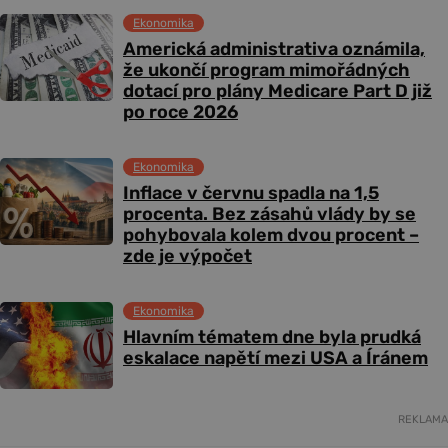
Ekonomika
Americká administrativa oznámila,
že ukončí program mimořádných
dotací pro plány Medicare Part D již
po roce 2026
Ekonomika
Inflace v červnu spadla na 1,5
procenta. Bez zásahů vlády by se
pohybovala kolem dvou procent –
zde je výpočet
Ekonomika
Hlavním tématem dne byla prudká
eskalace napětí mezi USA a Íránem
REKLAMA