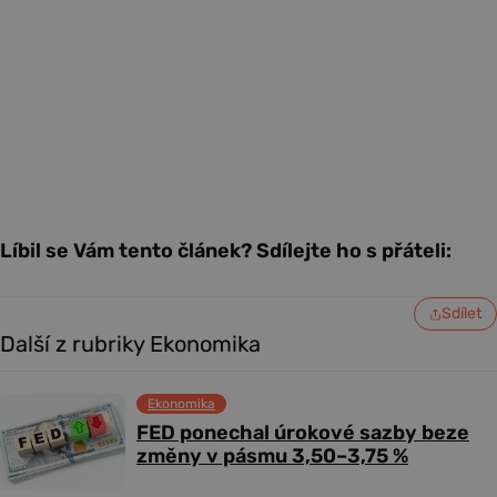
Líbil se Vám tento článek? Sdílejte ho s přáteli:
Sdílet
Další z rubriky Ekonomika
Ekonomika
FED ponechal úrokové sazby beze
změny v pásmu 3,50–3,75 %