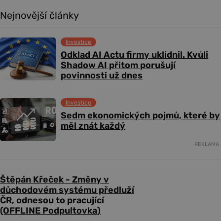
Nejnovější články
Investice
Odklad AI Actu firmy uklidnil. Kvůli
Shadow AI přitom porušují
povinnosti už dnes
Investice
Sedm ekonomických pojmů, které by
měl znát každý
REKLAMA
Štěpán Křeček - Změny v
důchodovém systému předluží
ČR, odnesou to pracující
(OFFLINE Podpultovka)