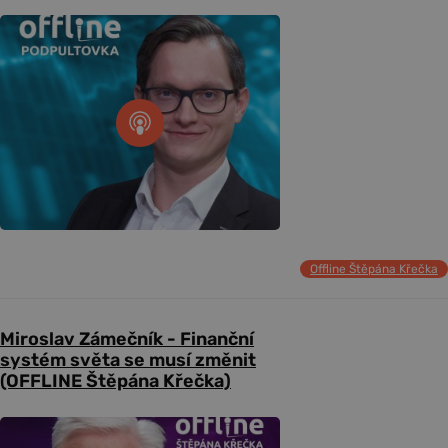
Offline Štěpána Křečka
Miroslav Zámečník - Finanční
systém světa se musí změnit
(OFFLINE Štěpána Křečka)