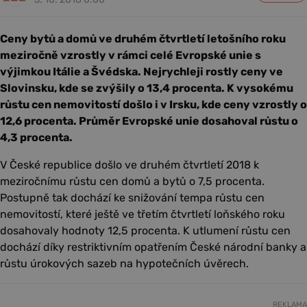
Ceny bytů a domů ve druhém čtvrtletí letošního roku
meziročně vzrostly v rámci celé Evropské unie s
výjimkou Itálie a Švédska. Nejrychleji rostly ceny ve
Slovinsku, kde se zvýšily o 13,4 procenta. K vysokému
růstu cen nemovitostí došlo i v Irsku, kde ceny vzrostly o
12,6 procenta. Průměr Evropské unie dosahoval růstu o
4,3 procenta.
V České republice došlo ve druhém čtvrtletí 2018 k
meziročnímu růstu cen domů a bytů o 7,5 procenta.
Postupně tak dochází ke snižování tempa růstu cen
nemovitostí, které ještě ve třetím čtvrtletí loňského roku
dosahovaly hodnoty 12,5 procenta. K utlumení růstu cen
dochází díky restriktivním opatřením České národní banky a
růstu úrokových sazeb na hypotečních úvěrech.
REKLAMA