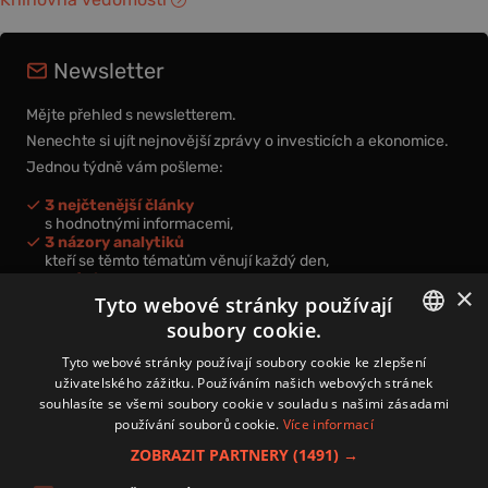
Newsletter
Mějte přehled s newsletterem.
Nenechte si ujít nejnovější zprávy o investicích a ekonomice.
Jednou týdně vám pošleme:
3 nejčtenější články
s hodnotnými informacemi,
3 názory analytiků
kteří se těmto tématům věnují každý den,
nová videa a podcasty
×
k prohloubení vašich znalostí.
Tyto webové stránky používají
soubory cookie.
CZECH
Tyto webové stránky používají soubory cookie ke zlepšení
uživatelského zážitku. Používáním našich webových stránek
CZ
souhlasíte se všemi soubory cookie v souladu s našimi zásadami
Přihlášením k newsletteru vyjadřujete svůj souhlas s
podmínkami
používání souborů cookie.
Více informací
zpracování osobních údajů
.
ZOBRAZIT PARTNERY
(1491) →
Kontakt