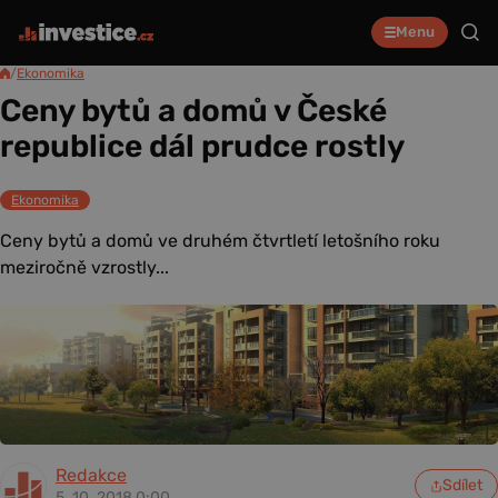
Menu
/
Ekonomika
Ceny bytů a domů v České
republice dál prudce rostly
Ekonomika
Ceny bytů a domů ve druhém čtvrtletí letošního roku
meziročně vzrostly...
Redakce
Sdílet
5. 10. 2018 0:00