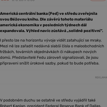
Americká centrální banka (Fed) ve středu zveřejnila
svou Béžovou knihu. Dle závěrů tohoto materiálu
americká ekonomika v posledních týdnech dál
expandovala. Výhled navíc zůstává „solidně pozitivní“.
I přesto lze na horizontu vývoje vidět zatahující se mraky.
Mezi ně lze zařadit nedávná slabší čísla o maloobchodních
tržbách, továrních objednávkách či nákupech nových
domů. Představitelé Fedu zároveň signalizovali, že jsou
připraveni snížit úrokové sazby, pokud to bude potřeba.
REKLAMA
V podobném duchu se ostatně ve středu vyjádřil také
Robert Kaplan, prezident Federal Reserve Bank of Dallas.