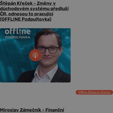
Štěpán Křeček - Změny v
důchodovém systému předluží
ČR, odnesou to pracující
(OFFLINE Podpultovka)
Offline Štěpána Křečka
Miroslav Zámečník - Finanční