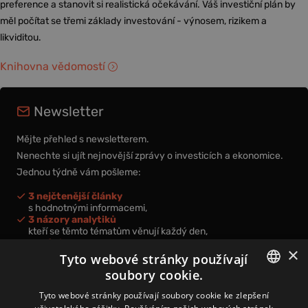
preference a stanovit si realistická očekávání. Váš investiční plán by
měl počítat se třemi základy investování - výnosem, rizikem a
likviditou.
Knihovna vědomostí
Newsletter
Mějte přehled s newsletterem.
Nenechte si ujít nejnovější zprávy o investicích a ekonomice.
Jednou týdně vám pošleme:
3 nejčtenější články
s hodnotnými informacemi,
3 názory analytiků
kteří se těmto tématům věnují každý den,
nová videa a podcasty
×
k prohloubení vašich znalostí.
Tyto webové stránky používají
soubory cookie.
CZECH
Tyto webové stránky používají soubory cookie ke zlepšení