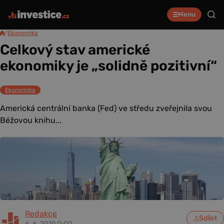
Menu
/
Ekonomika
Celkový stav americké
ekonomiky je „solidně pozitivní“
Ekonomika
Americká centrální banka (Fed) ve středu zveřejnila svou
Béžovou knihu...
Redakce
Sdílet
6. 6. 2019 0:00