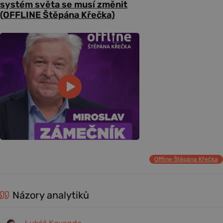
systém světa se musí změnit
(OFFLINE Štěpána Křečka)
Offline Štěpána Křečka
Názory analytiků