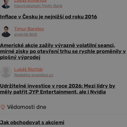
Lukáš Kovanda
hlavní ekonom Trinity Bank
Inflace v Česku je nejnižší od roku 2016
Timur Barotov
analytik BHS
Americké akcie zažily výrazně volatilní seanci,
mírné zisky po otevření trhu se rychle proměnily v
plošný výprodej
Lukáš Richtár
Redaktor investice.cz
Udržitelné investice v roce 2026: Mezi lídry by
měly patřit JYP Entertainment, ale i Nvidia
Vědomosti dne
Jak obchodovat s akciemi