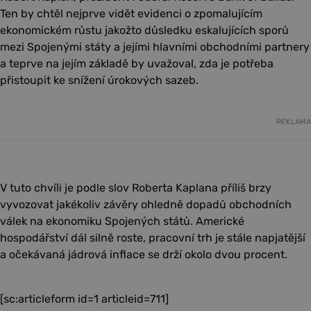
Ten by chtěl nejprve vidět evidenci o zpomalujícím
ekonomickém růstu jakožto důsledku eskalujících sporů
mezi Spojenými státy a jejími hlavními obchodními partnery
a teprve na jejím základě by uvažoval, zda je potřeba
přistoupit ke snížení úrokových sazeb.
REKLAMA
V tuto chvíli je podle slov Roberta Kaplana příliš brzy
vyvozovat jakékoliv závěry ohledně dopadů obchodních
válek na ekonomiku Spojených států. Americké
hospodářství dál silně roste, pracovní trh je stále napjatější
a očekávaná jádrová inflace se drží okolo dvou procent.
[sc:articleform id=1 articleid=711]