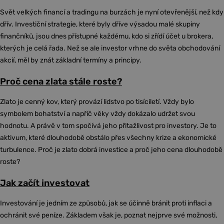
Svět velkých financí a tradingu na burzách je nyní otevřenější, než kdy
dřív. Investiční strategie, které byly dříve výsadou malé skupiny
finančníků, jsou dnes přístupné každému, kdo si zřídí účet u brokera,
kterých je celá řada. Než se ale investor vrhne do světa obchodování
akcií, měl by znát základní termíny a principy.
Proč cena zlata stále roste?
Zlato je cenný kov, který provází lidstvo po tisíciletí. Vždy bylo
symbolem bohatství a napříč věky vždy dokázalo udržet svou
hodnotu. A právě v tom spočívá jeho přitažlivost pro investory. Je to
aktivum, které dlouhodobě obstálo přes všechny krize a ekonomické
turbulence. Proč je zlato dobrá investice a proč jeho cena dlouhodobě
roste?
Jak začít investovat
Investování je jedním ze způsobů, jak se účinně bránit proti inflaci a
ochránit své peníze. Základem však je, poznat nejprve své možnosti,