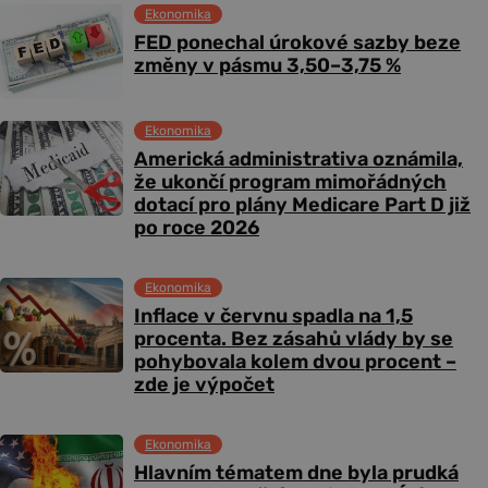
Ekonomika
FED ponechal úrokové sazby beze
změny v pásmu 3,50–3,75 %
Ekonomika
Americká administrativa oznámila,
že ukončí program mimořádných
dotací pro plány Medicare Part D již
po roce 2026
Ekonomika
Inflace v červnu spadla na 1,5
procenta. Bez zásahů vlády by se
pohybovala kolem dvou procent –
zde je výpočet
Ekonomika
Hlavním tématem dne byla prudká